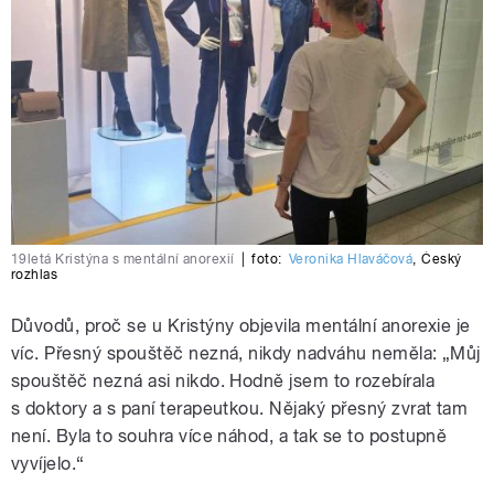
19letá Kristýna s mentální anorexií
|
foto:
Veronika Hlaváčová
,
Český
rozhlas
Důvodů, proč se u Kristýny objevila mentální anorexie je
víc. Přesný spouštěč nezná, nikdy nadváhu neměla: „Můj
spouštěč nezná asi nikdo. Hodně jsem to rozebírala
s doktory a s paní terapeutkou. Nějaký přesný zvrat tam
není. Byla to souhra více náhod, a tak se to postupně
vyvíjelo.“