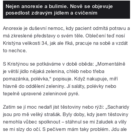
Nejen anorexie a bulimie. Nově se objevuje
posedlost zdravým jídlem a cvičením
Anorexie je duševní nemoc, kdy pacient odmítá potravu a
má zkreslené představy o svém těle. Oblečení teď nosí
Kristýna velikosti 34, jak ale říká, pracuje na sobě a vzdát
to nechce.
S Kristýnou se potkáváme v době oběda: „Momentálně
je větší jídlo nějaká zelenina, chléb nebo třeba
pomazánka, polévka,“ popisuje. Když nakupuje, míří
hlavně do oddělení zeleniny. Jí saláty, polévky nebo
tepelně upravené zeleninové pyré.
Zatím se jí moc nedaří jíst těstoviny nebo rýži: „Sacharidy
jsou pro mě veliký strašák. Byly doby, kdy jsem těstoviny
nemohla vůbec spolknout – stáhnul se mi žaludek a vlily
se mi slzy do očí. S pečivem mám taky problém. Jdu ale