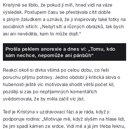
Kristýně se líbilo, že pokud jí míň, hned vidí na váze
výsledek. Postupem času se přestávala cítit dobře
s plným žaludkem a uznává, že ji inspirovaly také fotky na
sociálních sítích: „Nebýt sítí a různých obrázků, tak bych
asi ani nevěděla, kam to může dojít.“
Prošla peklem anorexie a dnes ví: „Tomu, kdo
sám nechce, nepomůže ani pánbůh“
Reakcí okolí si dívka všímá po celou dobu, co řeší
poruchu příjmu potravy. Jedno období ji kritická slova o
hubenosti ještě víc motivovala shodit větší počet kil,
později si zas po nepříjemných komentářích
uvědomovala, že by měla začít víc jíst.
Teď je Kristýna v uzdravovací fázi a je ráda, když ji
podporuje rodina: „Motivuje mě, když slyším na hlase lidí,
že jim spadl kámen ze srdce. Vidí mě a já jim třeba řeknu,