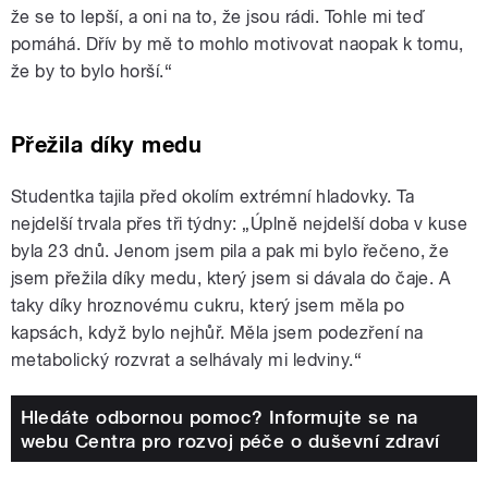
že se to lepší, a oni na to, že jsou rádi. Tohle mi teď
pomáhá. Dřív by mě to mohlo motivovat naopak k tomu,
že by to bylo horší.“
Přežila díky medu
Studentka tajila před okolím extrémní hladovky. Ta
nejdelší trvala přes tři týdny: „Úplně nejdelší doba v kuse
byla 23 dnů. Jenom jsem pila a pak mi bylo řečeno, že
jsem přežila díky medu, který jsem si dávala do čaje. A
taky díky hroznovému cukru, který jsem měla po
kapsách, když bylo nejhůř. Měla jsem podezření na
metabolický rozvrat a selhávaly mi ledviny.“
Hledáte odbornou pomoc? Informujte se na
webu Centra pro rozvoj péče o duševní zdraví