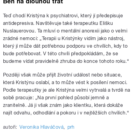
Běh na dlouhou trať
Teď chodí Kristýna k psychiatrovi, který jí předepisuje
antidepresiva. Navštěvuje také terapeutku Elišku
Nuslauerovou. Ta mluví o mentální anorexii jako o velmi
zrádné nemoci: „Terapii u Kristýnky vidím jako nástroj,
který jí může dát potřebnou podporu ve chvílích, kdy to
bude potřebovat. V této chvíli předpokládám, že se
budeme vídat pravidelně zhruba do konce tohoto roku.“
Později však může přijít životní událost nebo situace,
která Kristýnu oslabí, a to může vést k posílení nemoci.
Podle terapeutky je ale Kristýna velmi vytrvalá a tvrdě na
sobě pracuje: „Na první pohled působí jemně a
zranitelně. Já ji však znám jako klientku, která dokáže
najít odvahu, odhodlání a pokoru i v nejtěžších chvílích.“
autoři:
Veronika Hlaváčová
,
prh