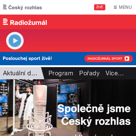
Přejít k hlavnímu obsahu
MENU
ŽIVĚ
Aktuální dění
Program
Pořady
Více
…