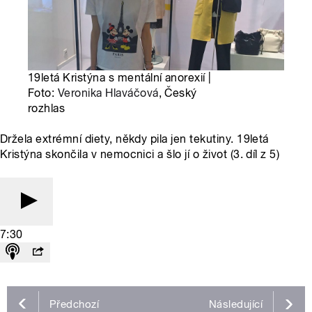
19letá Kristýna s mentální anorexií |
Foto:
Veronika Hlaváčová
, Český
rozhlas
Držela extrémní diety, někdy pila jen tekutiny. 19letá
Kristýna skončila v nemocnici a šlo jí o život (3. díl z 5)
7:30
Předchozí
Následující