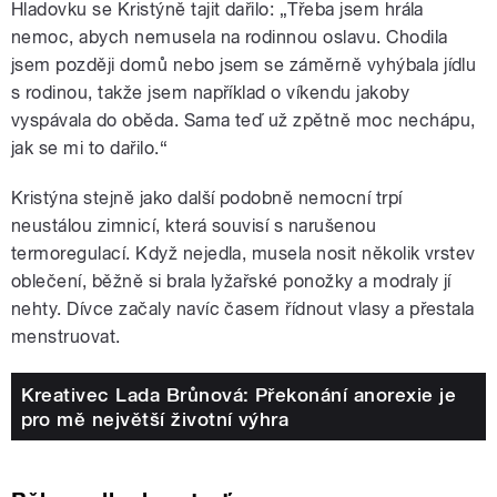
Hladovku se Kristýně tajit dařilo: „Třeba jsem hrála
nemoc, abych nemusela na rodinnou oslavu. Chodila
jsem později domů nebo jsem se záměrně vyhýbala jídlu
s rodinou, takže jsem například o víkendu jakoby
vyspávala do oběda. Sama teď už zpětně moc nechápu,
jak se mi to dařilo.“
Kristýna stejně jako další podobně nemocní trpí
neustálou zimnicí, která souvisí s narušenou
termoregulací. Když nejedla, musela nosit několik vrstev
oblečení, běžně si brala lyžařské ponožky a modraly jí
nehty. Dívce začaly navíc časem řídnout vlasy a přestala
menstruovat.
Kreativec Lada Brůnová: Překonání anorexie je
pro mě největší životní výhra