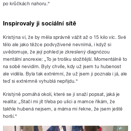
po krůčkách nahoru.“
Inspirovaly ji sociální sítě
Kristýna ví, že by měla správně vážit až o 15 kilo víc. Své
tělo ale jako těžce podvyživené nevnímá, i když si
uvědomuje, že její pohled je zkreslený diagnózou
mentální anorexie: „To je trošku složitější. Momentálně to
na sobě nevidím. Byly chvíle, kdy už jsem tu hubenost
ale viděla. Byla tak extrémní, že už jsem ji poznala i já, ale
teď si extrémně vyhublá nepřijdu.“
Kristýně pomáhá okolí, které se jí snaží popsat, jaká je
realita: „Stačí mi jít třeba po ulici a mamce říkám, že
takhle hubená nejsem, a máma mi řekne, že jsem ještě
horší.“