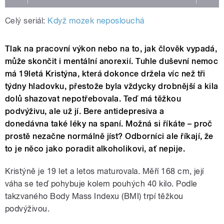
Celý seriál:
Když mozek neposlouchá
Tlak na pracovní výkon nebo na to, jak člověk vypadá,
může skončit i mentální anorexií. Tuhle duševní nemoc
má 19letá Kristýna, která dokonce držela víc než tři
týdny hladovku, přestože byla vždycky drobnější a kila
dolů shazovat nepotřebovala. Teď má těžkou
podvýživu, ale už jí. Bere antidepresiva a
donedávna také léky na spaní. Možná si říkáte – proč
prostě nezačne normálně jíst? Odborníci ale říkají, že
to je něco jako poradit alkoholikovi, ať nepije.
Kristýně je 19 let a letos maturovala. Měří 168 cm, její
váha se teď pohybuje kolem pouhých 40 kilo. Podle
takzvaného Body Mass Indexu (BMI) trpí těžkou
podvýživou.