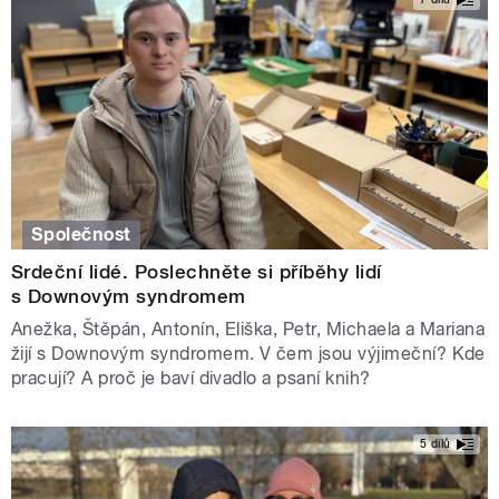
Společnost
Srdeční lidé. Poslechněte si příběhy lidí
s Downovým syndromem
Anežka, Štěpán, Antonín, Eliška, Petr, Michaela a Mariana
žijí s Downovým syndromem. V čem jsou výjimeční? Kde
pracují? A proč je baví divadlo a psaní knih?
5 dílů