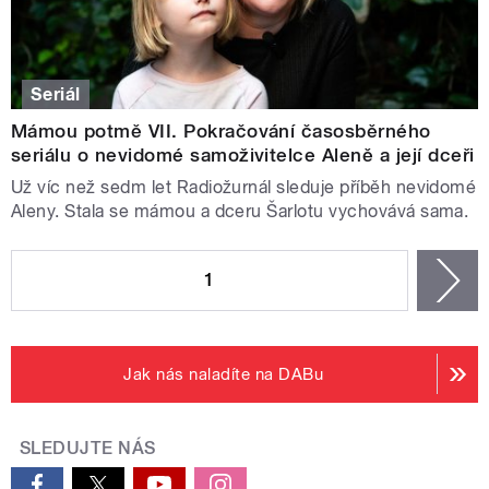
Seriál
Mámou potmě VII. Pokračování časosběrného
seriálu o nevidomé samoživitelce Aleně a její dceři
Už víc než sedm let Radiožurnál sleduje příběh nevidomé
Aleny. Stala se mámou a dceru Šarlotu vychovává sama.
STRÁNKY
1
n
Jak nás naladíte na DABu
SLEDUJTE NÁS