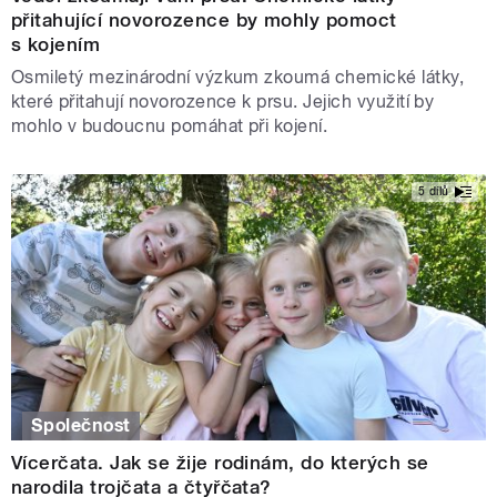
přitahující novorozence by mohly pomoct
s kojením
Osmiletý mezinárodní výzkum zkoumá chemické látky,
které přitahují novorozence k prsu. Jejich využití by
mohlo v budoucnu pomáhat při kojení.
5 dílů
Společnost
Vícerčata. Jak se žije rodinám, do kterých se
narodila trojčata a čtyřčata?