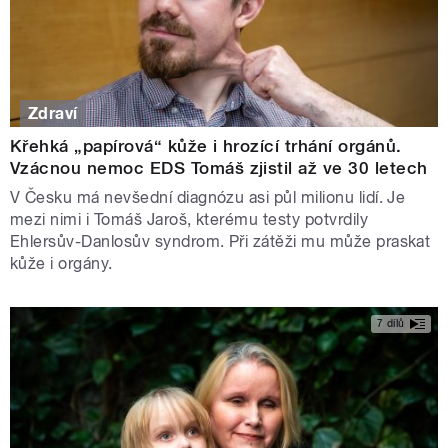
Zdraví
Křehká „papírová“ kůže i hrozící trhání orgánů.
Vzácnou nemoc EDS Tomáš zjistil až ve 30 letech
V Česku má nevšední diagnózu asi půl milionu lidí. Je
mezi nimi i Tomáš Jaroš, kterému testy potvrdily
Ehlersův-Danlosův syndrom. Při zátěži mu může praskat
kůže i orgány.
7 dílů