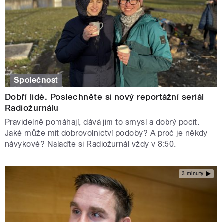
Společnost
Dobří lidé. Poslechněte si nový reportážní seriál
Radiožurnálu
Pravidelně pomáhají, dává jim to smysl a dobrý pocit.
Jaké může mít dobrovolnictví podoby? A proč je někdy
návykové? Nalaďte si Radiožurnál vždy v 8:50.
3 minuty