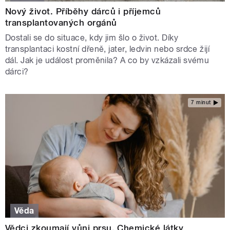
Nový život. Příběhy dárců i příjemců
transplantovaných orgánů
Dostali se do situace, kdy jim šlo o život. Díky
transplantaci kostní dřeně, jater, ledvin nebo srdce žijí
dál. Jak je událost proměnila? A co by vzkázali svému
dárci?
7 minut
Věda
Vědci zkoumají vůni prsu. Chemické látky