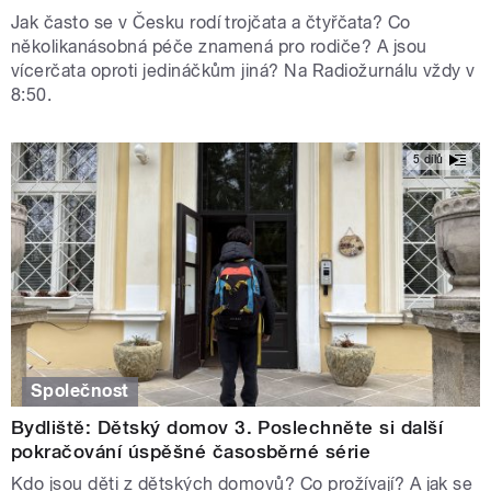
Jak často se v Česku rodí trojčata a čtyřčata? Co
několikanásobná péče znamená pro rodiče? A jsou
vícerčata oproti jedináčkům jiná? Na Radiožurnálu vždy v
8:50.
5 dílů
Společnost
Bydliště: Dětský domov 3. Poslechněte si další
pokračování úspěšné časosběrné série
Kdo jsou děti z dětských domovů? Co prožívají? A jak se