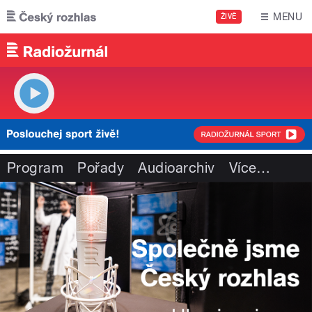
Přejít k hlavnímu obsahu
MENU
ŽIVĚ
Program
Pořady
Audioarchiv
Více
…