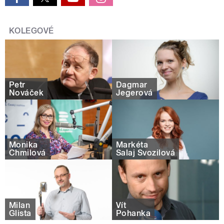
KOLEGOVÉ
Petr
Dagmar
Nováček
Jegerová
Monika
Markéta
Chmilová
Salaj Svozilová
Milan
Vít
Glista
Pohanka