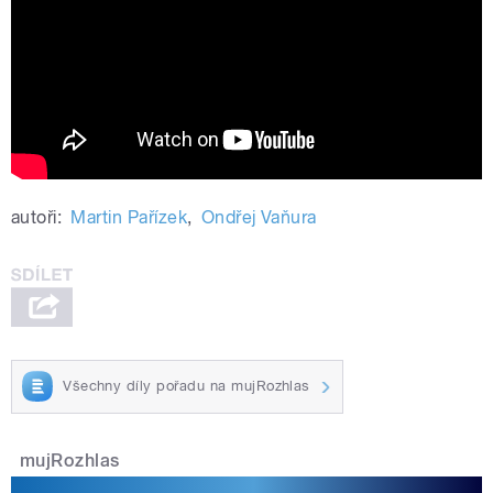
Radiožurnál: Když jde o vteřiny 2. série
autoři:
Martin Pařízek
,
Ondřej Vaňura
Všechny díly pořadu na mujRozhlas
mujRozhlas