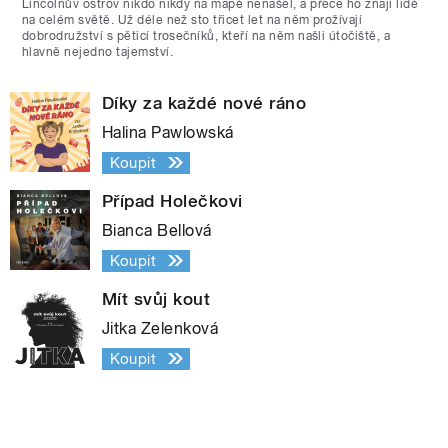
Lincolnův ostrov nikdo nikdy na mapě nenašel, a přece ho znají lidé
na celém světě. Už déle než sto třicet let na něm prožívají
dobrodružství s pěticí trosečníků, kteří na něm našli útočiště, a
hlavně nejedno tajemství.
Díky za každé nové ráno
Halina Pawlowská
Koupit
Případ Holečkovi
Bianca Bellová
Koupit
Mít svůj kout
Jitka Zelenková
Koupit