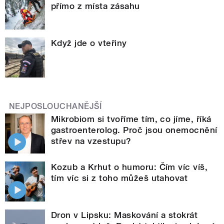
přímo z místa zásahu
Když jde o vteřiny
NEJPOSLOUCHANĚJŠÍ
Mikrobiom si tvoříme tím, co jíme, říká
gastroenterolog. Proč jsou onemocnění
střev na vzestupu?
Kozub a Krhut o humoru: Čím víc víš,
tím víc si z toho můžeš utahovat
Dron v Lipsku: Maskování a stokrát