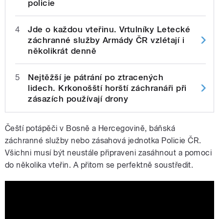
policie
4
Jde o každou vteřinu. Vrtulníky Letecké
záchranné služby Armády ČR vzlétají i
několikrát denně
5
Nejtěžší je pátrání po ztracených
lidech. Krkonošští horští záchranáři při
zásazích používají drony
Čeští potápěči v Bosně a Hercegovině,
báňská
záchranné služby nebo zásahová jednotka Policie ČR.
Všichni musí být neustále připraveni zasáhnout a pomoci
do několika vteřin. A přitom se perfektně soustředit.