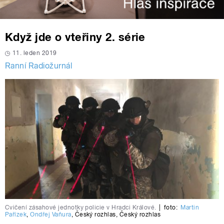
Když jde o vteřiny 2. série
11. leden 2019
Ranní Radiožurnál
Cvičení zásahové jednotky policie v Hradci Králové.
|
foto:
Martin
Pařízek
,
Ondřej Vaňura
,
Český rozhlas
,
Český rozhlas