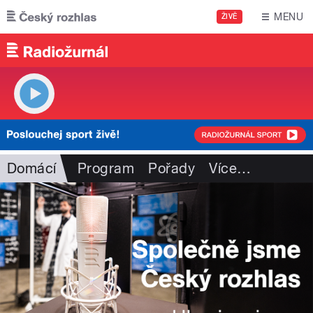
Přejít k hlavnímu obsahu
MENU
ŽIVĚ
Domácí
Program
Pořady
Více
…