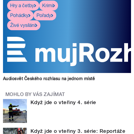
Hry a četby
Krimi
Pohádky
Pořady
Živé vysílání
Audiosvět Českého rozhlasu na jednom místě
MOHLO BY VÁS ZAJÍMAT
Když jde o vteřiny 4. série
Když jde o vteřiny 3. série: Reportáže