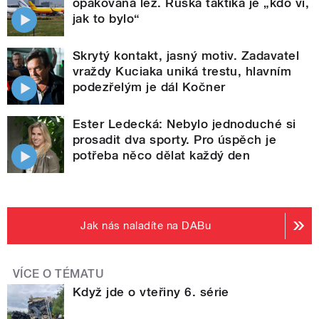
opakovaná lež. Ruská taktika je „kdo ví,
jak to bylo“
Skrytý kontakt, jasný motiv. Zadavatel
vraždy Kuciaka uniká trestu, hlavním
podezřelým je dál Kočner
Ester Ledecká: Nebylo jednoduché si
prosadit dva sporty. Pro úspěch je
potřeba něco dělat každý den
Jak nás naladíte na DABu
VÍCE O TÉMATU
Když jde o vteřiny 6. série