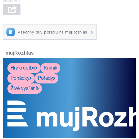
Všechny díly pořadu na mujRozhlas
mujRozhlas
Hry a četby
Krimi
Pohádky
Pořady
Živé vysílání