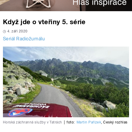
Když jde o vteřiny 5. série
4. září 2020
Seriál Radiožurnálu
Horská záchranná služby v Tatrách
|
foto:
Martin Pařízek
,
Český rozhlas