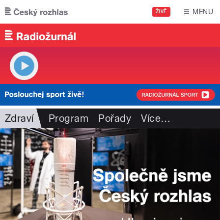
Přejít k hlavnímu obsahu
MENU
ŽIVĚ
Zdraví
Program
Pořady
Více
…