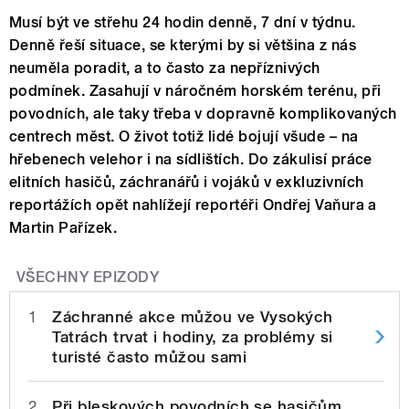
Musí být ve střehu 24 hodin denně, 7 dní v týdnu.
Denně řeší situace, se kterými by si většina z nás
neuměla poradit, a to často za nepříznivých
podmínek. Zasahují v náročném horském terénu, při
povodních, ale taky třeba v dopravně komplikovaných
centrech měst. O život totiž lidé bojují všude – na
hřebenech velehor i na sídlištích. Do zákulisí práce
elitních hasičů, záchranářů i vojáků v exkluzivních
reportážích opět nahlížejí reportéři Ondřej Vaňura a
Martin Pařízek.
VŠECHNY EPIZODY
1
Záchranné akce můžou ve Vysokých
Tatrách trvat i hodiny, za problémy si
turisté často můžou sami
2
Při bleskových povodních se hasičům