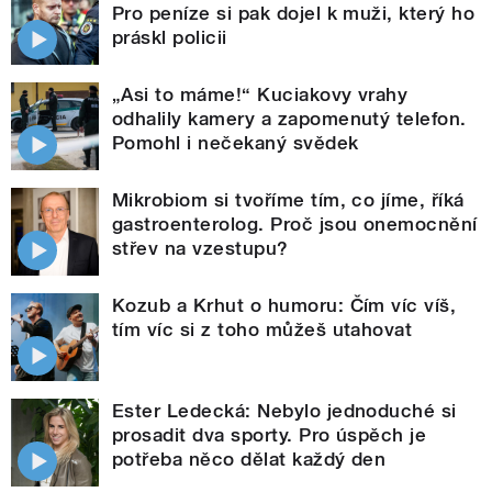
Pro peníze si pak dojel k muži, který ho
práskl policii
„Asi to máme!“ Kuciakovy vrahy
odhalily kamery a zapomenutý telefon.
Pomohl i nečekaný svědek
Mikrobiom si tvoříme tím, co jíme, říká
gastroenterolog. Proč jsou onemocnění
střev na vzestupu?
Kozub a Krhut o humoru: Čím víc víš,
tím víc si z toho můžeš utahovat
Ester Ledecká: Nebylo jednoduché si
prosadit dva sporty. Pro úspěch je
potřeba něco dělat každý den