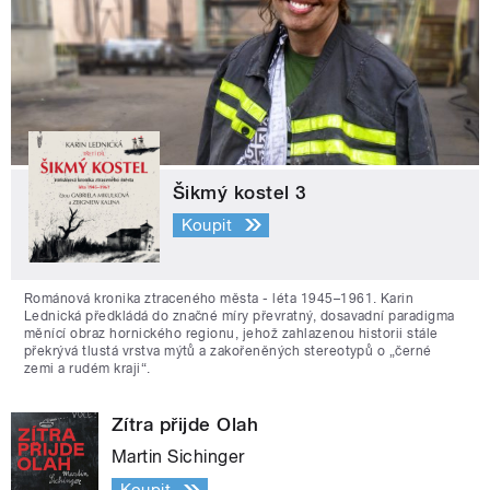
Šikmý kostel 3
Koupit
Románová kronika ztraceného města - léta 1945–1961. Karin
Lednická předkládá do značné míry převratný, dosavadní paradigma
měnící obraz hornického regionu, jehož zahlazenou historii stále
překrývá tlustá vrstva mýtů a zakořeněných stereotypů o „černé
zemi a rudém kraji“.
Zítra přijde Olah
Martin Sichinger