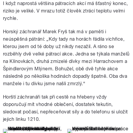
I když naprostá většina pátracích akcí má šťastný konec,
riziko je veliké. V mrazu totiž člověk ztrácí teplotu velmi
rychle.
Horský záchranář Marek Fryš tak má v paměti i
neúspěšná pátrání: „Kdy tady na horách řádila vichřice,
kterou jsem od té doby už nikdy nezažil. A ráno se
rozběhly dvě velké pátrací akce. Jedna se týkala manželů
na Klínovkách, druhá zmizelé dívky mezi Harrachovem a
Špindlerovým Mlýnem. Bohužel, obě dvě tyhle akce
následně po několika hodinách dopadly špatně. Oba dva
manžele i tu dívku jsme našli zmrzlý.“
Horští záchranáři tak při cestě na hřebeny vždy
doporučují mít vhodné oblečení, dostatek tekutin,
sledovat počasí, nepřeceňovat síly a do telefonu si uložit
jejich linku 1210.