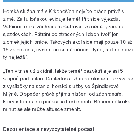
Horská služba má v Krkonoších nejvíce práce právě v
zimě. Za tu loňskou eviduje téměř tři tisíce výjezdů.
Většinou musí záchranáři ošetřovat zraněné lyžaře na
sjezdovkách. Pátrání po ztracených lidech tvoří jen
zlomek jejich práce. Takových akcí sice mají pouze 10 až
15 za sezónu, ovšem co se náročnosti týče, řadí se mezi
ty nejtěžší.
„Ten vítr se už zklidnil, takže téměř bezvětří a je asi 5
stupňů pod nulou. Dohlednost zhruba kilometr,“ ozývá se
z vysílačky na stanici horské služby ve Špindlerově
Mlýně. Dispečer právě přijímá hlášení od záchranáře,
který informuje o počasí na hřebenech. Během několika
minut se ale může situace změnit.
Dezorientace a nevyzpytatelné počasí