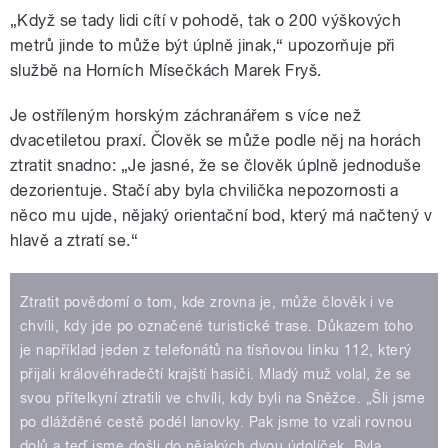
„Když se tady lidi cítí v pohodě, tak o 200 výškových
metrů jinde to může být úplně jinak,“ upozorňuje při
službě na Horních Mísečkách Marek Fryš.
Je ostříleným horským záchranářem
s více než
dvacetiletou praxí. Člověk se může podle něj na horách
ztratit snadno: „Je jasné, že se člověk úplně jednoduše
dezorientuje. Stačí aby byla chvilička nepozornosti a
něco mu ujde, nějaký orientační bod, který má načtený v
hlavě a ztratí se.“
Ztratit povědomí o tom, kde zrovna je, může člověk i ve
chvíli, kdy jde po označené turistické trase. Důkazem toho
je například jeden z telefonátů na tísňovou linku 112, který
přijali královéhradečtí krajští hasiči. Mladý muž volal, že se
svou přítelkyní ztratili ve chvíli, kdy byli na Sněžce. „Šli jsme
po dlážděné cestě podél lanovky. Pak jsme to vzali rovnou
dolů a teď jsme došli do nějakých dvou údolíček. Byla