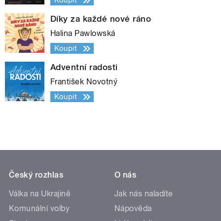
Koupit
Díky za každé nové ráno
Halina Pawlowská
Koupit
Adventní radosti
František Novotný
Koupit
Český rozhlas
O nás
Válka na Ukrajině
Jak nás naladíte
Komunální volby
Nápověda