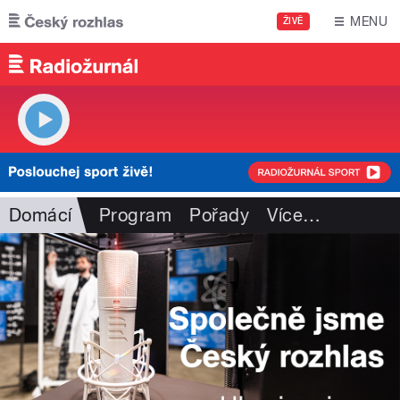
Přejít k hlavnímu obsahu
MENU
ŽIVĚ
Domácí
Program
Pořady
Více
…