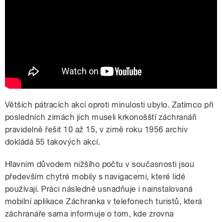
Horská služba: Nejtěžší je pátrání po
ztracených lidech
Větších pátracích akcí oproti minulosti ubylo. Zatímco při
posledních zimách jich museli krkonošští záchranáři
pravidelně řešit 10 až 15, v zimě roku 1956 archiv
dokládá 55 takových akcí.
Hlavním důvodem nižšího počtu v současnosti jsou
především chytré mobily
s navigacemi, které lidé
používají. Práci následně usnadňuje i nainstalovaná
mobilní aplikace Záchranka v telefonech turistů, která
záchranáře sama informuje o tom, kde zrovna