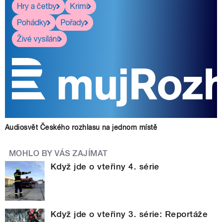
Hry a četby
Krimi
Pohádky
Pořady
Živé vysílání
Audiosvět Českého rozhlasu na jednom místě
MOHLO BY VÁS ZAJÍMAT
Když jde o vteřiny 4. série
Když jde o vteřiny 3. série: Reportáže