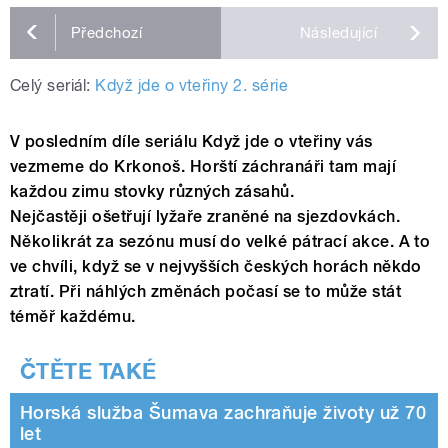
Předchozí
Následující
Celý seriál:
Když jde o vteřiny 2. série
V posledním díle seriálu Když jde o vteřiny vás
vezmeme do Krkonoš. Horští záchranáři tam mají
každou zimu stovky různých zásahů.
Nejčastěji ošetřují lyžaře zraněné na sjezdovkách.
Několikrát za sezónu musí do velké pátrací akce. A to
ve chvíli, když se v nejvyšších českých horách někdo
ztratí. Při náhlých změnách počasí se to může stát
téměř každému.
Horská služba Šumava zachraňuje životy už 70
let