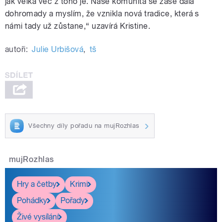
jak velká věc z toho je. Naše komunita se zase dala
dohromady a myslím, že vznikla nová tradice, která s
námi tady už zůstane,“ uzavírá Kristine.
autoři:
Julie Urbišová
,
tš
Všechny díly pořadu na mujRozhlas
mujRozhlas
Hry a četby
Krimi
Pohádky
Pořady
Živé vysílání