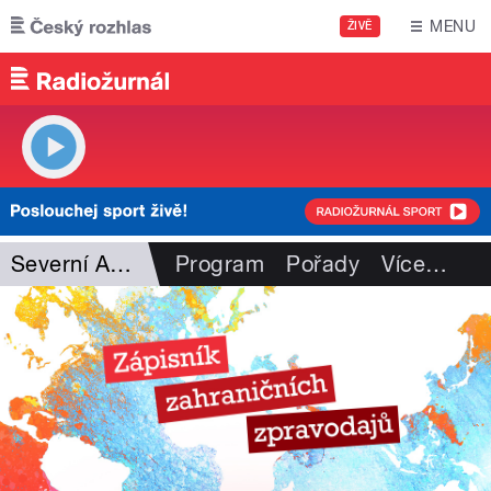
Přejít k hlavnímu obsahu
MENU
ŽIVĚ
Severní Amerika
Program
Pořady
Více
…