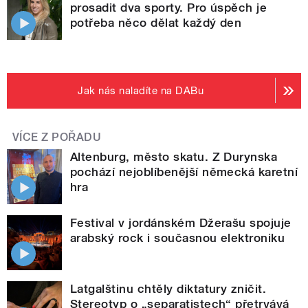
prosadit dva sporty. Pro úspěch je
potřeba něco dělat každý den
Jak nás naladíte na DABu
VÍCE Z POŘADU
Altenburg, město skatu. Z Durynska
pochází nejoblíbenější německá karetní
hra
Festival v jordánském Džerašu spojuje
arabský rock i současnou elektroniku
Latgalštinu chtěly diktatury zničit.
Stereotyp o „separatistech“ přetrvává