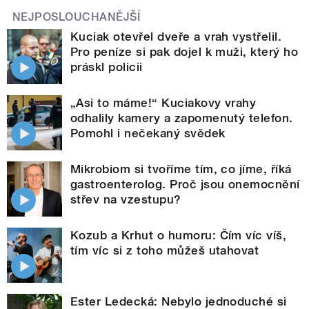
NEJPOSLOUCHANĚJŠÍ
Kuciak otevřel dveře a vrah vystřelil.
Pro peníze si pak dojel k muži, který ho
práskl policii
„Asi to máme!“ Kuciakovy vrahy
odhalily kamery a zapomenutý telefon.
Pomohl i nečekaný svědek
Mikrobiom si tvoříme tím, co jíme, říká
gastroenterolog. Proč jsou onemocnění
střev na vzestupu?
Kozub a Krhut o humoru: Čím víc víš,
tím víc si z toho můžeš utahovat
Ester Ledecká: Nebylo jednoduché si