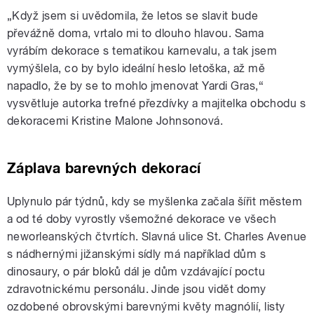
„Když jsem si uvědomila, že letos se slavit bude
převážně doma, vrtalo mi to dlouho hlavou. Sama
vyrábím dekorace s tematikou karnevalu, a tak jsem
vymýšlela, co by bylo ideální heslo letoška, až mě
napadlo, že by se to mohlo jmenovat Yardi Gras,“
vysvětluje autorka trefné přezdívky a majitelka obchodu s
dekoracemi Kristine Malone Johnsonová.
Záplava barevných dekorací
Uplynulo pár týdnů, kdy se myšlenka začala šířit městem
a od té doby vyrostly všemožné dekorace ve všech
neworleanských čtvrtích. Slavná ulice St. Charles Avenue
s nádhernými jižanskými sídly má například dům s
dinosaury, o pár bloků dál je dům vzdávající poctu
zdravotnickému personálu. Jinde jsou vidět domy
ozdobené obrovskými barevnými květy magnólií, listy