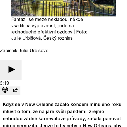
Fantazii se meze nekladou, někde
vsadili na výpravnost, jinde na
jednoduché efektivní ozdoby | Foto:
Julie Urbišová
, Český rozhlas
Zápisník Julie Urbišové
3:19
Když se v New Orleans začalo koncem minulého roku
mluvit o tom, že na jaře kvůli pandemii zřejmě
nebudou žádné karnevalové průvody, začala panovat
mírná nervozita. Jenže to by nebylo New Orleans, aby