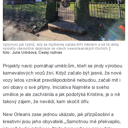
Uplynulo pár týdnů, kdy se myšlenka začala šířit městem a od té doby
vyrostly všemožné dekorace ve všech neworleanských čtvrtích
|
foto:
Julie Urbišová
,
Český rozhlas
Projekty navíc pomáhají umělcům, kteří se jindy výrobou
karnevalových vozů živí. Když začalo být jasné, že nové
vozy letos vznikat pravděpodobně nebudou, začali mít i
oni obavy o své příjmy. Iniciativa Najměte si svého
umělce je ale zachránila a jak podotýká Kristine, je o ně
takový zájem, že nevědí, kam skočit dřív.
New Orleans zase jednou ukázalo, jak přizpůsobiví a
kreativní jsou jeho obyvatelé.„Samotnou mě překvapilo,