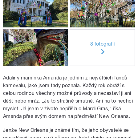
8 fotografií
Adaliny maminka Amanda je jedním z největších fandů
karnevalu, jaké jsem tady poznala. Každý rok obráží s
celou rodinou všechny možné průvody a nezastaví ji ani
déšť nebo mráz. „Je to strašně smutné. Ani na to nechci
myslet. Já jsem v životě nepřišla o Mardi Gras,“ říká
Amanda přes svým domem na předměstí New Orleans.
Jenže New Orleans je známé tím, že jeho obyvatelé se
nevzdávají lehce, a už vůbec ne, když dojde na karneval.