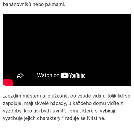
banánovníků nebo palmami.
New Orleans Mardi Gras 2021
„Jezdím městem a je úžasné, co všude vidím. Tolik lidí se
zapojuje, mají skvělé nápady, u každého domu vidíte z
výzdoby, kdo asi bydlí uvnitř. Téma, které si vybírají,
vystihuje jejich charaktery,“ raduje se Kristine.