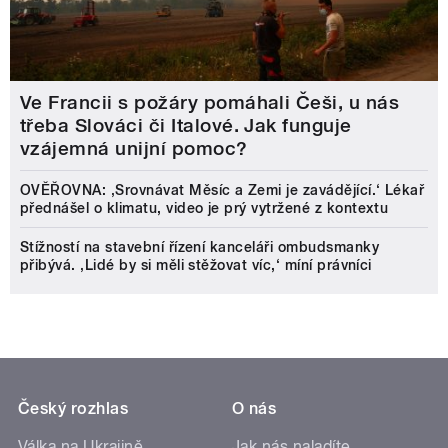
Ve Francii s požáry pomáhali Češi, u nás
třeba Slováci či Italové. Jak funguje
vzájemná unijní pomoc?
OVĚŘOVNA: ‚Srovnávat Měsíc a Zemi je zavádějící.‘ Lékař
přednášel o klimatu, video je prý vytržené z kontextu
Stížností na stavební řízení kanceláři ombudsmanky
přibývá. ‚Lidé by si měli stěžovat víc,‘ míní právníci
Český rozhlas
O nás
Válka na Ukrajině
Jak nás naladíte