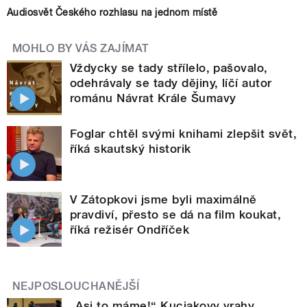
Audiosvět Českého rozhlasu na jednom místě
MOHLO BY VÁS ZAJÍMAT
Vždycky se tady střílelo, pašovalo,
odehrávaly se tady dějiny, líčí autor
románu Návrat Krále Šumavy
Foglar chtěl svými knihami zlepšit svět,
říká skautský historik
V Zátopkovi jsme byli maximálně
pravdiví, přesto se dá na film koukat,
říká režisér Ondříček
NEJPOSLOUCHANĚJŠÍ
„Asi to máme!“ Kuciakovy vrahy