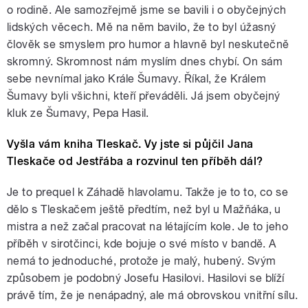
o rodině. Ale samozřejmě jsme se bavili i o obyčejných
lidských věcech. Mě na něm bavilo, že to byl úžasný
člověk se smyslem pro humor a hlavně byl neskutečně
skromný. Skromnost nám myslím dnes chybí. On sám
sebe nevnímal jako Krále Šumavy. Říkal, že Králem
Šumavy byli všichni, kteří převáděli. Já jsem obyčejný
kluk ze Šumavy, Pepa Hasil.
Vyšla vám kniha Tleskač. Vy jste si půjčil Jana
Tleskače od Jestřába a rozvinul ten příběh dál?
Je to prequel k Záhadě hlavolamu. Takže je to to, co se
dělo s Tleskačem ještě předtím, než byl u Mažňáka, u
mistra a než začal pracovat na létajícím kole. Je to jeho
příběh v sirotčinci, kde bojuje o své místo v bandě. A
nemá to jednoduché, protože je malý, hubený. Svým
způsobem je podobný Josefu Hasilovi. Hasilovi se blíží
právě tím, že je nenápadný, ale má obrovskou vnitřní sílu.