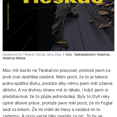
Obálka knihy Tleskač Davida Jana Žáka
|
foto:
Nakladatelství Albatros
,
Albatros Media
Moc mě bavilo na Tleskačovi pracovat, protože jsem za
prvé znal Jestřába osobně. Mám pocit, že to je taková
jedna splátka dluhu, protože díky němu jsem měl úžasné
dětství. A na druhou stranu mě to lákalo, i když jsem si
představoval, že to půjde jednodušeji. Byly to čtyři roky
úplně děsivé práce, protože jsem měl pocit, že mi Foglar
sedí za krkem. Že mi mlátí do hlavy a nedává mi to
zadarmo. A první verze taky nestály za nic. To by se