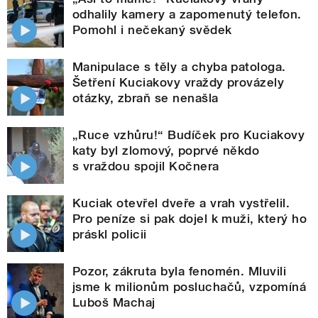
odhalily kamery a zapomenutý telefon.
Pomohl i nečekaný svědek
Manipulace s těly a chyba patologa.
Šetření Kuciakovy vraždy provázely
otázky, zbraň se nenašla
„Ruce vzhůru!“ Budíček pro Kuciakovy
katy byl zlomový, poprvé někdo
s vraždou spojil Kočnera
Kuciak otevřel dveře a vrah vystřelil.
Pro peníze si pak dojel k muži, který ho
práskl policii
Pozor, zákruta byla fenomén. Mluvili
jsme k milionům posluchačů, vzpomíná
Luboš Machaj