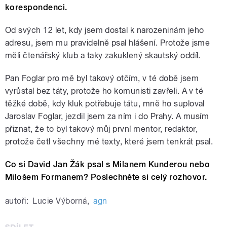
korespondenci.
Od svých 12 let, kdy jsem dostal k narozeninám jeho
adresu, jsem mu pravidelně psal hlášení. Protože jsme
měli čtenářský klub a taky zakuklený skautský oddíl.
Pan Foglar pro mě byl takový otčím, v té době jsem
vyrůstal bez táty, protože ho komunisti zavřeli. A v té
těžké době, kdy kluk potřebuje tátu, mně ho suploval
Jaroslav Foglar, jezdil jsem za ním i do Prahy. A musím
přiznat, že to byl takový můj první mentor, redaktor,
protože četl všechny mé texty, které jsem tenkrát psal.
Co si David Jan Žák psal s Milanem Kunderou nebo
Milošem Formanem? Poslechněte si celý rozhovor.
autoři:
Lucie Výborná
,
agn