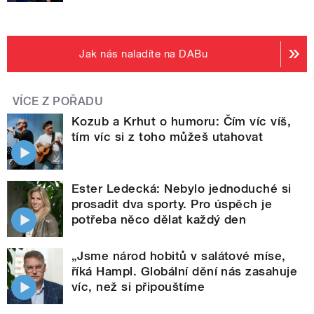
Jak nás naladíte na DABu
VÍCE Z POŘADU
Kozub a Krhut o humoru: Čím víc víš,
tím víc si z toho můžeš utahovat
Ester Ledecká: Nebylo jednoduché si
prosadit dva sporty. Pro úspěch je
potřeba něco dělat každý den
„Jsme národ hobitů v salátové míse,
říká Hampl. Globální dění nás zasahuje
víc, než si připouštíme