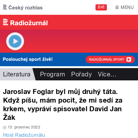
Přejít k hlavnímu obsahu
MENU
ŽIVĚ
Literatura
Program
Pořady
Více
…
Jaroslav Foglar byl můj druhý táta.
Když píšu, mám pocit, že mi sedí za
krkem, vypráví spisovatel David Jan
Žák
13. prosinec 2022
Host Radiožurnálu