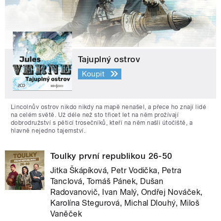
Tajuplný ostrov
Koupit
Lincolnův ostrov nikdo nikdy na mapě nenašel, a přece ho znají lidé
na celém světě. Už déle než sto třicet let na něm prožívají
dobrodružství s pěticí trosečníků, kteří na něm našli útočiště, a
hlavně nejedno tajemství.
Toulky první republikou 26-50
Jitka Škápíková, Petr Vodička, Petra
Tanclová, Tomáš Pánek, Dušan
Radovanovič, Ivan Malý, Ondřej Nováček,
Karolína Stegurová, Michal Dlouhý, Miloš
Vaněček