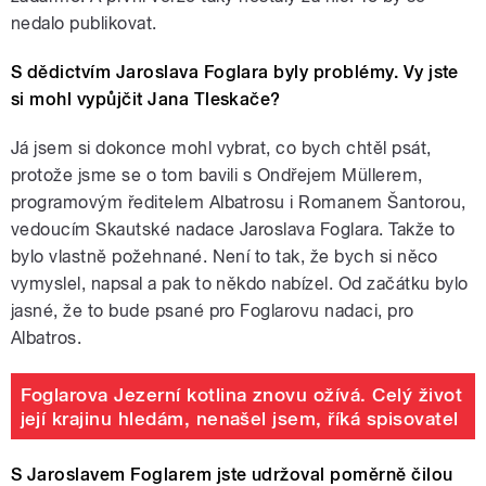
nedalo publikovat.
S dědictvím Jaroslava Foglara byly problémy. Vy jste
si mohl vypůjčit Jana Tleskače?
Já jsem si dokonce mohl vybrat, co bych chtěl psát,
protože jsme se o tom bavili s Ondřejem Müllerem,
programovým ředitelem Albatrosu i Romanem Šantorou,
vedoucím Skautské nadace Jaroslava Foglara. Takže to
bylo vlastně požehnané. Není to tak, že bych si něco
vymyslel, napsal a pak to někdo nabízel. Od začátku bylo
jasné, že to bude psané pro Foglarovu nadaci, pro
Albatros.
Foglarova Jezerní kotlina znovu ožívá. Celý život
její krajinu hledám, nenašel jsem, říká spisovatel
S Jaroslavem Foglarem jste udržoval poměrně čilou