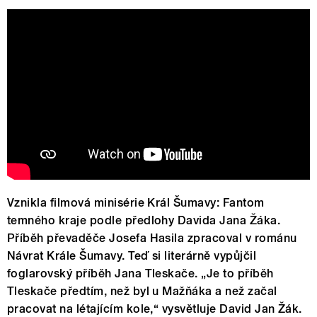
Vznikla filmová minisérie Král Šumavy: Fantom
temného kraje podle předlohy Davida Jana Žáka.
Příběh převaděče Josefa Hasila zpracoval v románu
Návrat Krále Šumavy. Teď si literárně vypůjčil
foglarovský příběh Jana Tleskače. „Je to příběh
Tleskače předtím, než byl u Mažňáka a než začal
pracovat na létajícím kole,“ vysvětluje David Jan Žák.