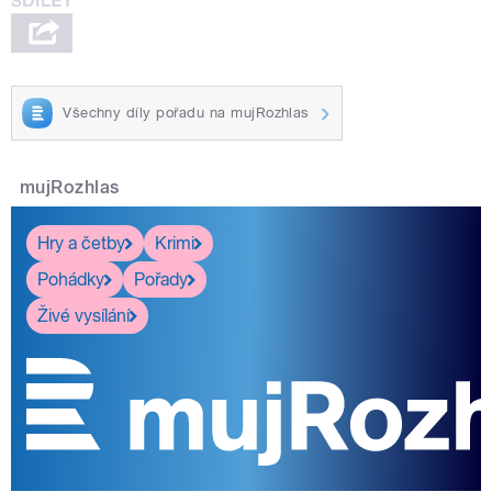
Všechny díly pořadu na mujRozhlas
mujRozhlas
Hry a četby
Krimi
Pohádky
Pořady
Živé vysílání