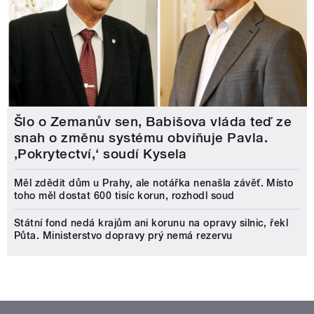
Šlo o Zemanův sen, Babišova vláda teď ze
snah o změnu systému obviňuje Pavla.
‚Pokrytectví,‘ soudí Kysela
Měl zdědit dům u Prahy, ale notářka nenašla závěť. Místo
toho měl dostat 600 tisíc korun, rozhodl soud
Státní fond nedá krajům ani korunu na opravy silnic, řekl
Půta. Ministerstvo dopravy prý nemá rezervu