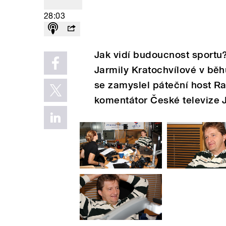
28:03
Jak vidí budoucnost sportu
Jarmily Kratochvílové v bě
se zamyslel páteční host Ra
komentátor České televize 