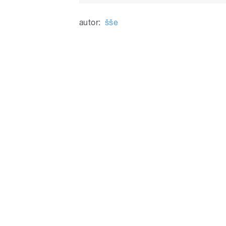
autor:
šše