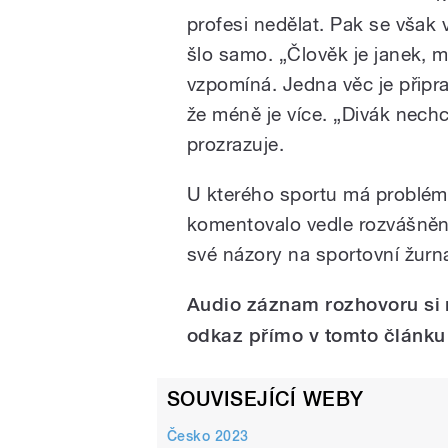
profesi nedělat. Pak se však 
šlo samo. „Člověk je janek, má
vzpomíná. Jedna věc je připr
že méně je více. „Divák nechc
prozrazuje.
U kterého sportu má problé
komentovalo vedle rozvášněné
své názory na sportovní žurna
Audio záznam rozhovoru si 
odkaz přímo v tomto článku
SOUVISEJÍCÍ WEBY
Česko 2023