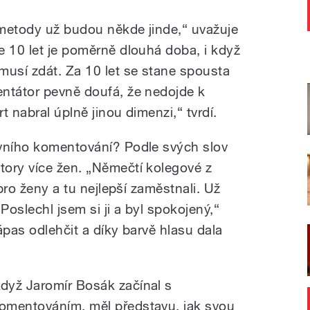
metody už budou někde jinde,“ uvažuje
e 10 let je poměrně dlouhá doba, i když
musí zdát. Za 10 let se stane spousta
ntátor pevně doufá, že nedojde k
t nabral úplně jinou dimenzi,“ tvrdí.
ovního komentování? Podle svých slov
ory více žen. „Němečtí kolegové z
 pro ženy a tu nejlepší zaměstnali. Už
oslechl jsem si ji a byl spokojený,“
ápas odlehčit a díky barvě hlasu dala
dyž Jaromír Bosák začínal s
omentováním, měl představu, jak svou