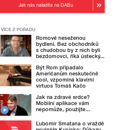
Jak nás naladíte na DABu
VÍCE Z POŘADU
Romové neseženou
bydlení. Bez obchodníků
s chudobou by z nich byli
bezdomovci, říká ústecký...
Být Rom připadalo
Američanům neskutečně
cool, vzpomíná klavírní
virtuos Tomáš Kačo
Jak na zdravé srdce?
Mobilní aplikace vám
nepomůže, použijte...
Ľubomír Smatana o vraždě
novináře Kuciaka: Důkazy