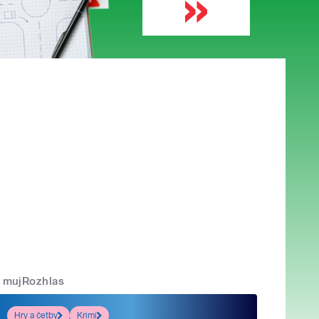
mujRozhlas
Hry a četby
Krimi