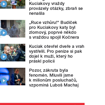
Kuciakovy vraždy
provázely otázky, zbraň se
nenašla
„Ruce vzhůru!“ Budíček
pro Kuciakovy katy byl
zlomový, poprvé někdo
s vraždou spojil Kočnera
Kuciak otevřel dveře a vrah
vystřelil. Pro peníze si pak
dojel k muži, který ho
práskl policii
Pozor, zákruta byla
fenomén. Mluvili jsme
k milionům posluchačů,
vzpomíná Luboš Machaj