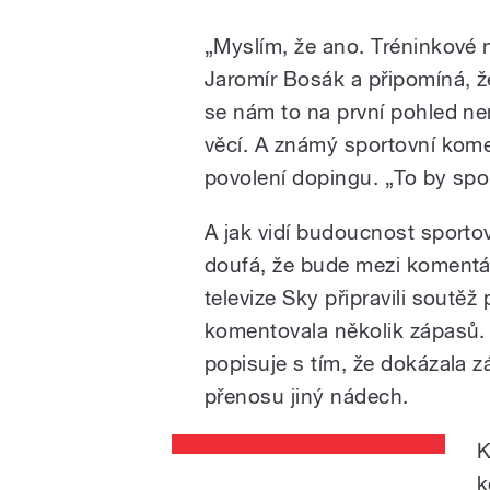
„Myslím, že ano. Tréninkové 
Jaromír Bosák a připomíná, ž
se nám to na první pohled ne
věcí. A známý sportovní kome
povolení dopingu. „To by spor
A jak vidí budoucnost sport
doufá, že bude mezi komentát
televize Sky připravili soutěž
komentovala několik zápasů. P
popisuje s tím, že dokázala z
přenosu jiný nádech.
K
k