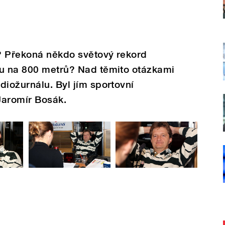
? Překoná někdo světový rekord
hu na 800 metrů? Nad těmito otázkami
diožurnálu. Byl jím sportovní
Jaromír Bosák.