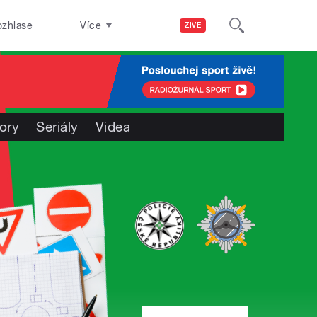
ozhlase
Více
ŽIVĚ
ory
Seriály
Videa