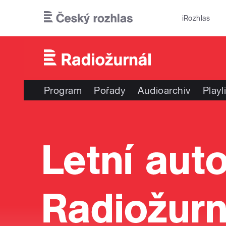
Přejít k hlavnímu obsahu
iRozhlas
Program
Pořady
Audioarchiv
Playl