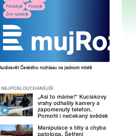
Pohádky
Pořady
Živé vysílání
Audiosvět Českého rozhlasu na jednom místě
NEJPOSLOUCHANĚJŠÍ
„Asi to máme!“ Kuciakovy
vrahy odhalily kamery a
zapomenutý telefon.
Pomohl i nečekaný svědek
Manipulace s těly a chyba
patologa. Šetření