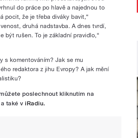
vrhnul do práce po hlavě a najednou to
 pocit, že je třeba diváky bavit,“
avenost, druhá nadstavba. A dnes tvrdí,
e být rušen. To je základní pravidlo,“
my s komentováním? Jak se mu
ho redaktora z jihu Evropy? A jak mění
listiku?
můžete poslechnout kliknutím na
 a také v
iRadiu
.