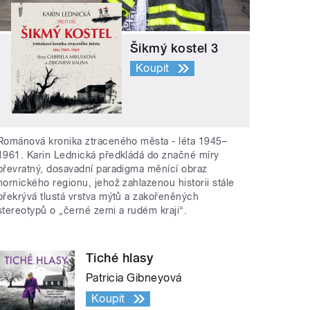
Šikmý kostel 3
Koupit
Románová kronika ztraceného města - léta 1945–
1961. Karin Lednická předkládá do značné míry
převratný, dosavadní paradigma měnící obraz
hornického regionu, jehož zahlazenou historii stále
překrývá tlustá vrstva mýtů a zakořeněných
stereotypů o „černé zemi a rudém kraji“.
Tiché hlasy
Patricia Gibneyová
Koupit