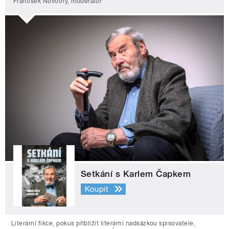
František Novotný, moderátor
Setkání s Karlem Čapkem
Koupit
Literární fikce, pokus přiblížit literární nadsázkou spisovatele,