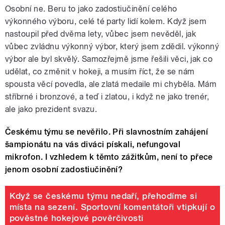
Osobní ne. Beru to jako zadostiučinění celého
výkonného výboru, celé té party lidí kolem. Když jsem
nastoupil před dvěma lety, vůbec jsem nevěděl, jak
vůbec zvládnu výkonný výbor, který jsem zdědil. výkonný
výbor ale byl skvělý. Samozřejmě jsme řešili věci, jak co
udělat, co změnit v hokeji, a musím říct, že se nám
spousta věcí povedla, ale zlatá medaile mi chyběla. Mám
stříbrné i bronzové, a teď i zlatou, i když ne jako trenér,
ale jako prezident svazu.
Českému týmu se nevěřilo. Při slavnostním zahájení
šampionátu na vás diváci pískali, nefungoval
mikrofon. I vzhledem k těmto zážitkům, není to přece
jenom osobní zadostiučinění?
Když se českému týmu nedaří, přehodíme si
místa na sezení. Sportovní komentátoři vtipkují o
pověstné hokejové pověrčivosti