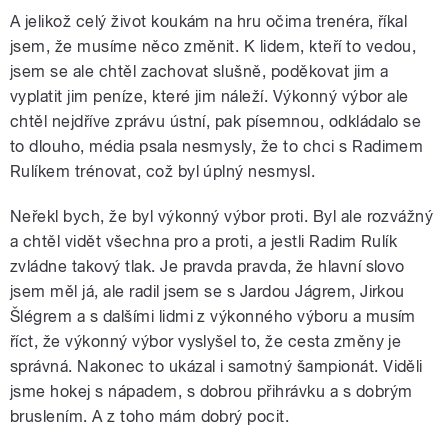
A jelikož celý život koukám na hru očima trenéra, říkal
jsem, že musíme něco změnit. K lidem, kteří to vedou,
jsem se ale chtěl zachovat slušně, poděkovat jim a
vyplatit jim peníze, které jim náleží. Výkonný výbor ale
chtěl nejdříve zprávu ústní, pak písemnou, odkládalo se
to dlouho, média psala nesmysly, že to chci s Radimem
Rulíkem trénovat, což byl úplný nesmysl.
Neřekl bych, že byl výkonný výbor proti. Byl ale rozvážný
a chtěl vidět všechna pro a proti, a jestli Radim Rulík
zvládne takový tlak. Je pravda pravda, že hlavní slovo
jsem měl já, ale radil jsem se s Jardou Jágrem, Jirkou
Šlégrem a s dalšími lidmi z výkonného výboru a musím
říct, že výkonný výbor vyslyšel to, že cesta změny je
správná. Nakonec to ukázal i samotný šampionát. Viděli
jsme hokej s nápadem, s dobrou přihrávku a s dobrým
bruslením. A z toho mám dobrý pocit.