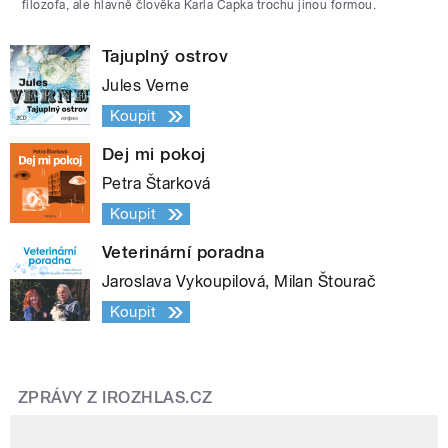
filozofa, ale hlavně člověka Karla Čapka trochu jinou formou.
Tajuplný ostrov
Jules Verne
Koupit
Dej mi pokoj
Petra Štarková
Koupit
Veterinární poradna
Jaroslava Vykoupilová, Milan Štourač
Koupit
ZPRÁVY Z IROZHLAS.CZ