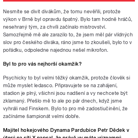
Nesmíte se divit divákům, že tomu nevěřili, protože
výkon v Brně byl opravdu špatný. Bylo tam hodně hráčů,
nesehraný tým, za chvíli začínalo mistrovství.
Samozřejmě mě ale zarazilo to, že jsem měl pár vlídných
slov pro českého diváka, ráno jsme to zkoušeli, bylo to v
pořádku, odpoledne najednou nešel mikrofon.
Byl to pro vás nejhorší okamžik?
Psychicky to byl velmi těžký okamžik, protože člověk si
může myslet ledasco. Připravujete se na zahájení,
stadion je plný, všichni jsou nadšení a vy nechcete být
zklamaný. Přešlo mě to ale po pár dnech, když jsme
vyhráli nad Finskem. Bylo to pro mě zadostiučinění, že
začínáme šampionát velmi dobře.
Majitel hokejového Dynama Pardubice Petr Dědek v
úterý na síti X napsal, že právě vy máte významný