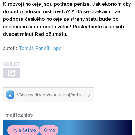
K rozvoji hokeje jsou potřeba peníze. Jak ekonomicky
dopadlo letošní mistrovství? A dá se očekávat, že
podpora českého hokeje ze strany státu bude po
úspěšném šampionátu větší? Poslechněte si celých
dvacet minut Radiožurnálu.
autoři:
Tomáš Pancíř
,
opa
Všechny díly pořadu na mujRozhlas
mujRozhlas
Hry a četby
Krimi