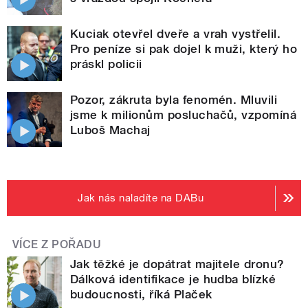
Kuciak otevřel dveře a vrah vystřelil.
Pro peníze si pak dojel k muži, který ho
práskl policii
Pozor, zákruta byla fenomén. Mluvili
jsme k milionům posluchačů, vzpomíná
Luboš Machaj
Jak nás naladíte na DABu
VÍCE Z POŘADU
Jak těžké je dopátrat majitele dronu?
Dálková identifikace je hudba blízké
budoucnosti, říká Plaček