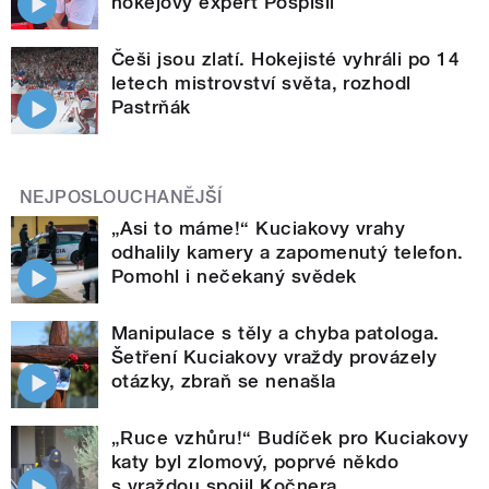
hokejový expert Pospíšil
Češi jsou zlatí. Hokejisté vyhráli po 14
letech mistrovství světa, rozhodl
Pastrňák
NEJPOSLOUCHANĚJŠÍ
„Asi to máme!“ Kuciakovy vrahy
odhalily kamery a zapomenutý telefon.
Pomohl i nečekaný svědek
Manipulace s těly a chyba patologa.
Šetření Kuciakovy vraždy provázely
otázky, zbraň se nenašla
„Ruce vzhůru!“ Budíček pro Kuciakovy
katy byl zlomový, poprvé někdo
s vraždou spojil Kočnera