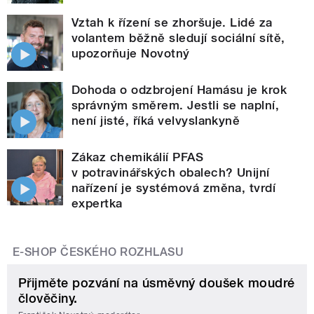
Vztah k řízení se zhoršuje. Lidé za
volantem běžně sledují sociální sítě,
upozorňuje Novotný
Dohoda o odzbrojení Hamásu je krok
správným směrem. Jestli se naplní,
není jisté, říká velvyslankyně
Zákaz chemikálií PFAS
v potravinářských obalech? Unijní
nařízení je systémová změna, tvrdí
expertka
E-SHOP ČESKÉHO ROZHLASU
Přijměte pozvání na úsměvný doušek moudré
člověčiny.