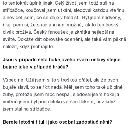
to tentokrát úplně jinak. Celý život jsem totiž stál na
střídačce, koučoval jsem utkání, sledoval každou vteřinu,
a neviděl jsem, co se děje v hledišti. Byl jsem nadšený,
říkal jsem si, že snad ani není možné, jak to ten český
divák prožívá. Český fanoušek je zkrátka nejlepší na
světě. Dokáže dát obrovské ocenění, ale také vám pěkně
naložit, když prohrajete.
Jsou v případě šéfa hokejového svazu oslavy stejně
bujaré jako v případě hráčů?
Vůbec ne. Užil jsem si to s troškou přátel, ale že bych
bujaře slavil, to se říct nedá. Měl jsem toho také už plné
zuby, protože jsem moc nespal, sledoval jsem hokej a
vnitřně jsem byl pod daleko větším tlakem, než když
jsem stál na střídačce.
Berete letošní titul i jako osobní zadostiučinění?