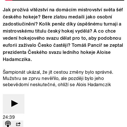
Jak prožívá vítězství na domácím mistrovství světa šéf
českého hokeje? Bere zlatou medaili jako osobní
zadostiučinění? Kolik peněz díky úspěšnému turnaji a
mistrovskému titulu český hokej vydělá? A co chce
vedení hokejového svazu dělat pro to, aby podobnou
euforii zažívalo Česko častěji? Tomáš Pancíř se zeptal
prezidenta Českého svazu ledního hokeje Aloise
Hadamczika.
Šampionát ukázal, že jít cestou změny bylo správné.
Mužstvu se zprvu nevěřilo, ale později bylo jeho
sebevědomí neskutečné, ohlíží se Alois Hadamczik
24:39