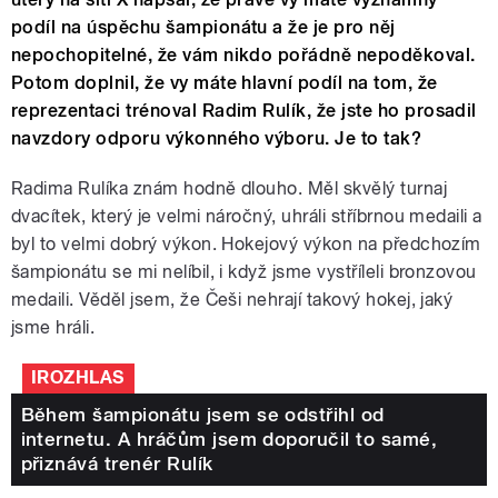
podíl na úspěchu šampionátu a že je pro něj
nepochopitelné, že vám nikdo pořádně nepoděkoval.
Potom doplnil, že vy máte hlavní podíl na tom, že
reprezentaci trénoval Radim Rulík, že jste ho prosadil
navzdory odporu výkonného výboru. Je to tak?
Radima Rulíka znám hodně dlouho. Měl skvělý turnaj
dvacítek, který je velmi náročný, uhráli stříbrnou medaili a
byl to velmi dobrý výkon. Hokejový výkon na předchozím
šampionátu se mi nelíbil, i když jsme vystříleli bronzovou
medaili. Věděl jsem, že Češi nehrají takový hokej, jaký
jsme hráli.
IROZHLAS
Během šampionátu jsem se odstřihl od
internetu. A hráčům jsem doporučil to samé,
přiznává trenér Rulík