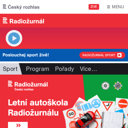
Přejít k hlavnímu obsahu
MENU
ŽIVĚ
Sport
Program
Pořady
Více
…