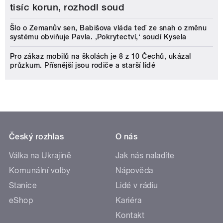
Český rozhlas
O nás
Válka na Ukrajině
Jak nás naladíte
Komunální volby
Nápověda
Stanice
Lidé v rádiu
eShop
Kariéra
Kontakt
Rozhlasový poplatek
mujRozhlas
Živé vysílání
Audioarchiv
Podcasty