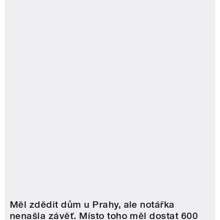
Měl zdědit dům u Prahy, ale notářka
nenašla závěť. Místo toho měl dostat 600
tisíc korun, rozhodl soud
Šlo o Zemanův sen, Babišova vláda teď ze snah o změnu
systému obviňuje Pavla. ‚Pokrytectví,‘ soudí Kysela
Pro zákaz mobilů na školách je 8 z 10 Čechů, ukázal
průzkum. Přísnější jsou rodiče a starší lidé