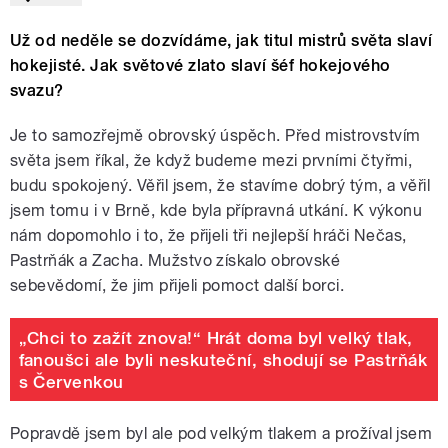
Už od neděle se dozvídáme, jak titul mistrů světa slaví
hokejisté. Jak světové zlato slaví šéf hokejového
svazu?
Je to samozřejmě obrovský úspěch. Před mistrovstvím
světa jsem říkal, že když budeme mezi prvními čtyřmi,
budu spokojený. Věřil jsem, že stavíme dobrý tým, a věřil
jsem tomu i v Brně, kde byla přípravná utkání. K výkonu
nám dopomohlo i to, že přijeli tři nejlepší hráči Nečas,
Pastrňák a Zacha. Mužstvo získalo obrovské
sebevědomí, že jim přijeli pomoct další borci.
„Chci to zažít znova!“ Hrát doma byl velký tlak,
fanoušci ale byli neskuteční, shodují se Pastrňák
s Červenkou
Popravdě jsem byl ale pod velkým tlakem a prožíval jsem