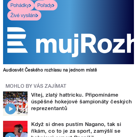
Pohádky
Pořady
Živé vysílání
Audiosvět Českého rozhlasu na jednom místě
MOHLO BY VÁS ZAJÍMAT
Vítej, zlatý hattricku. Připomínáme
úspěšné hokejové šampionáty českých
reprezentantů
Když si dnes pustím Nagano, tak si
říkám, co to je za sport, zamýšlí se