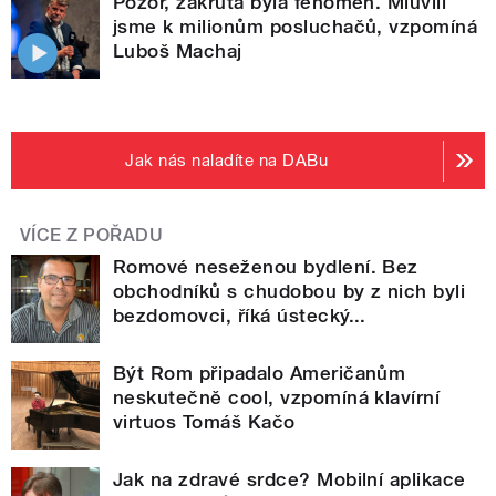
Pozor, zákruta byla fenomén. Mluvili
jsme k milionům posluchačů, vzpomíná
Luboš Machaj
Jak nás naladíte na DABu
VÍCE Z POŘADU
Romové neseženou bydlení. Bez
obchodníků s chudobou by z nich byli
bezdomovci, říká ústecký...
Být Rom připadalo Američanům
neskutečně cool, vzpomíná klavírní
virtuos Tomáš Kačo
Jak na zdravé srdce? Mobilní aplikace