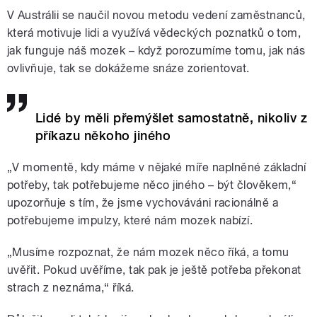
V Austrálii se naučil novou metodu vedení zaměstnanců,
která motivuje lidi a využívá vědeckých poznatků o tom,
jak funguje náš mozek – když porozumíme tomu, jak nás
ovlivňuje, tak se dokážeme snáze zorientovat.
Lidé by měli přemýšlet samostatně, nikoliv z
příkazu někoho jiného
„V momentě, kdy máme v nějaké míře naplněné základní
potřeby, tak potřebujeme něco jiného – být člověkem,“
upozorňuje s tím, že jsme vychováváni racionálně a
potřebujeme impulzy, které nám mozek nabízí.
„Musíme rozpoznat, že nám mozek něco říká, a tomu
uvěřit. Pokud uvěříme, tak pak je ještě potřeba překonat
strach z neznáma,“ říká.