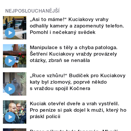
NEJPOSLOUCHANĚJŠÍ
„Asi to máme!“ Kuciakovy vrahy
odhalily kamery a zapomenutý telefon.
Pomohl i nečekaný svědek
Manipulace s těly a chyba patologa.
Šetření Kuciakovy vraždy provázely
otázky, zbraň se nenašla
„Ruce vzhůru!“ Budíček pro Kuciakovy
katy byl zlomový, poprvé někdo
s vraždou spojil Kočnera
Kuciak otevřel dveře a vrah vystřelil.
Pro peníze si pak dojel k muži, který ho
práskl policii