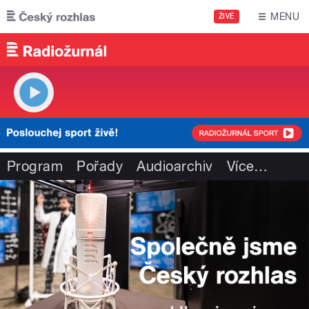
Přejít k hlavnímu obsahu
MENU
ŽIVĚ
Program
Pořady
Audioarchiv
Více
…