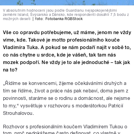
V absolutním hodnocení jsou podle Guardianu nejspokojenějšími
zeměmi Island, Švýcarsko a Dánsko, kde respondenti dosáhli 7,5 bodu z
možných deseti
|
foto:
Fotobanka RGBStock
Vše co opravdu potřebujeme, už máme, jenom ne vždy
víme, kde. Takové je motto profesionálního kouče
Vladimíra Tuka. A pokud se nám podaří najít v sobě to,
co nás chytne u srdce, kde je vášeň, tak tam nás
mozek podpoří. Ne vždy je to ale jednoduché – tak jak
na to?
„Řídíme se konvencemi, žijeme očekáváními druhých a
tím se řídíme, život a práce nás pak nebaví, doma jsem z
povinnosti, staráme se o rodinu a domácnost, ale nejsme
to my,“ vysvětluje v rozhovoru s moderátorkou Patricií
Strouhalovou.
Rozhovor s profesionálním koučem Vladimírem Tukou o
tom, proč nedokážeme často definovat, co vlastně v