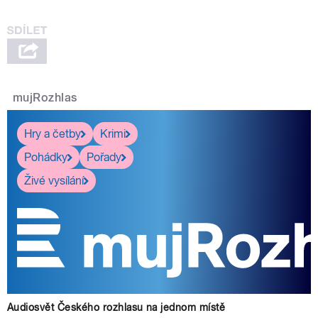
mujRozhlas
Hry a četby
Krimi
Pohádky
Pořady
Živé vysílání
Audiosvět Českého rozhlasu na jednom místě