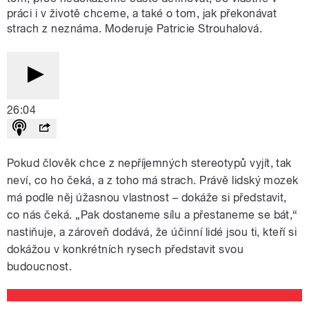
práci i v životě chceme, a také o tom, jak překonávat
strach z neznáma. Moderuje Patricie Strouhalová.
26:04
Pokud člověk chce z nepříjemných stereotypů vyjít, tak
neví, co ho čeká, a z toho má strach. Právě lidský mozek
má podle něj úžasnou vlastnost – dokáže si představit,
co nás čeká. „Pak dostaneme sílu a přestaneme se bát,“
nastiňuje, a zároveň dodává, že účinní lidé jsou ti, kteří si
dokážou v konkrétních rysech představit svou
budoucnost.