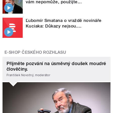
vám nepomůže, použijte...
Ľubomír Smatana o vraždě novináře
Kuciaka: Důkazy nejsou....
E-SHOP ČESKÉHO ROZHLASU
Přijměte pozvání na úsměvný doušek moudré
člověčiny.
František Novotný, moderátor