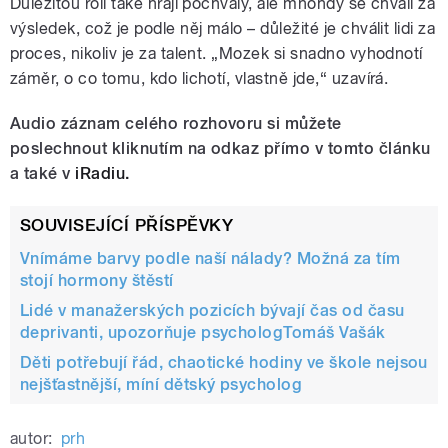
Důležitou roli také hrají pochvaly, ale mnohdy se chválí za
výsledek, což je podle něj málo – důležité je chválit lidi za
proces, nikoliv je za talent. „Mozek si snadno vyhodnotí
záměr, o co tomu, kdo lichotí, vlastně jde,“ uzavírá.
Audio záznam celého rozhovoru si můžete
poslechnout kliknutím na odkaz přímo v tomto článku
a také v
iRadiu.
SOUVISEJÍCÍ PŘÍSPĚVKY
Vnímáme barvy podle naší nálady? Možná za tím
stojí hormony štěstí
Lidé v manažerských pozicích bývají čas od času
deprivanti, upozorňuje psychologTomáš Vašák
Děti potřebují řád, chaotické hodiny ve škole nejsou
nejšťastnější, míní dětský psycholog
autor:
prh