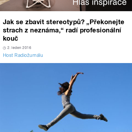
Jak se zbavit stereotypů? „Překonejte
strach z neznáma,“ radí profesionální
kouč
2. leden 2016
Host Radiožurnálu