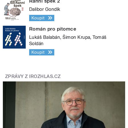
Ranní špek 2
Dalibor Gondík
Koupit
Román pro pitomce
Lukáš Balabán, Šimon Krupa, Tomáš
Soldán
Koupit
ZPRÁVY Z IROZHLAS.CZ