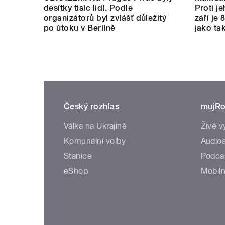
desítky tisíc lidí. Podle
Proti je
organizátorů byl zvlášť důležitý
září je 
po útoku v Berlíně
jako tak
Český rozhlas
mujRo
Válka na Ukrajině
Živé v
Komunální volby
Audioa
Stanice
Podca
eShop
Mobiln