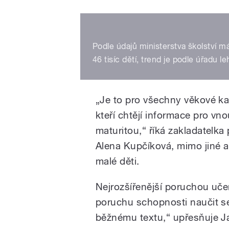
Podle údajů ministerstva školství 
46 tisíc dětí, trend je podle úřadu le
„Je to pro všechny věkové kat
kteří chtějí informace pro vno
maturitou,“ říká zakladatelka
Alena Kupčíková, mimo jiné au
malé děti.
Nejrozšířenější poruchou učen
poruchu schopnosti naučit s
běžnému textu,“ upřesňuje Jar