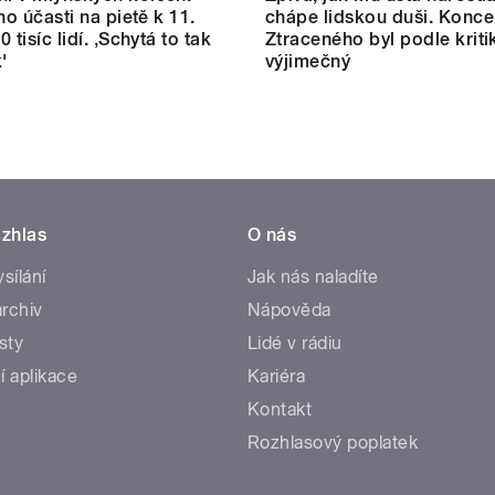
ho účasti na pietě k 11.
chápe lidskou duši. Konce
80 tisíc lidí. ‚Schytá to tak
Ztraceného byl podle kriti
'
výjimečný
zhlas
O nás
ysílání
Jak nás naladíte
rchiv
Nápověda
sty
Lidé v rádiu
í aplikace
Kariéra
Kontakt
Rozhlasový poplatek