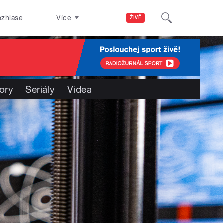
ozhlase
Více
ŽIVĚ
ory
Seriály
Videa