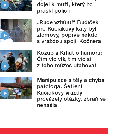
dojel k muži, který ho
práskl policii
„Ruce vzhůru!“ Budíček
pro Kuciakovy katy byl
zlomový, poprvé někdo
s vraždou spojil Kočnera
Kozub a Krhut o humoru:
Čím víc víš, tím víc si
z toho můžeš utahovat
Manipulace s těly a chyba
patologa. Šetření
Kuciakovy vraždy
provázely otázky, zbraň se
nenašla