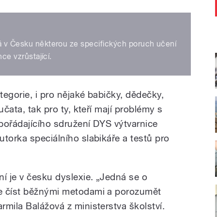
má v Česku některou ze specifických poruch učení
hce vzrůstající.
egorie, i pro nějaké babičky, dědečky,
učata, tak pro ty, kteří mají problémy s
 pořádajícího sdružení DYS výtvarnice
torka speciálního slabikáře a testů pro
í je v česku dyslexie. „Jedná se o
e číst běžnými metodami a porozumět
mila Balážová z ministerstva školství.