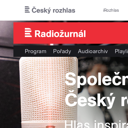
Přejít k hlavnímu obsahu
iRozhlas
Program
Pořady
Audioarchiv
Playl