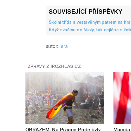
SOUVISEJÍCÍ PŘÍSPĚVKY
Školní třída s vestavěným patrem na hran
Když svačinu do školy, tak nejlépe s lás
autor:
era
ZPRÁVY Z IROZHLAS.CZ
OBRAZEM: Na Prague Pride byly
Mamdan