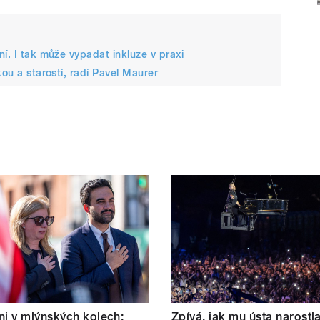
í. I tak může vypadat inkluze v praxi
kou a starostí, radí Pavel Maurer
i v mlýnských kolech:
Zpívá, jak mu ústa narostl