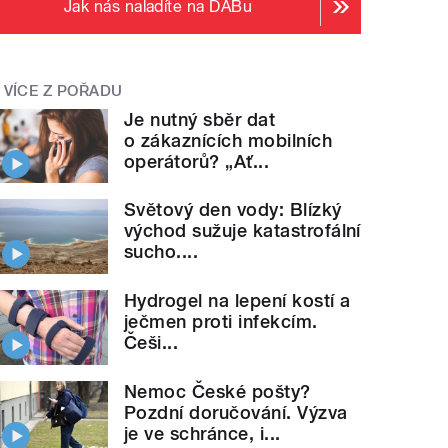
Jak nás naladíte na DABu
VÍCE Z POŘADU
Je nutný sběr dat
o zákaznících mobilních
operátorů? „Ať...
Světový den vody: Blízký
východ sužuje katastrofální
sucho....
Hydrogel na lepení kostí a
ječmen proti infekcím.
Češi...
Nemoc České pošty?
Pozdní doručování. Výzva
je ve schránce, i...