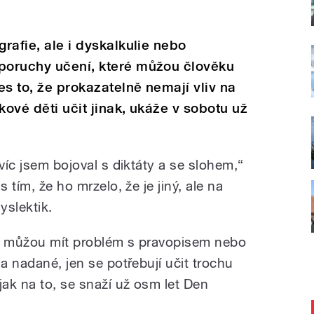
grafie, ale i dyskalkulie nebo
 poruchy učení, které můžou člověku
řes to, že prokazatelně nemají vliv na
kové děti učit jinak, ukáže v sobotu už
víc jsem bojoval s diktáty a se slohem,“
 tím, že ho mrzelo, že je jiný, ale na
yslektik.
ní můžou mít problém s pravopisem nebo
 a nadané, jen se potřebují učit trochu
jak na to, se snaží už osm let Den