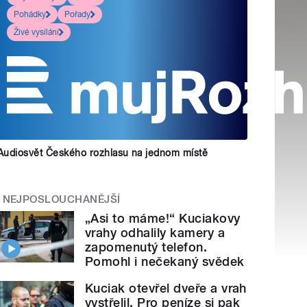
Pohádky
Pořady
Živé vysílání
Audiosvět Českého rozhlasu na jednom místě
NEJPOSLOUCHANĚJŠÍ
„Asi to máme!“ Kuciakovy
vrahy odhalily kamery a
zapomenutý telefon.
Pomohl i nečekaný svědek
Kuciak otevřel dveře a vrah
vystřelil. Pro peníze si pak