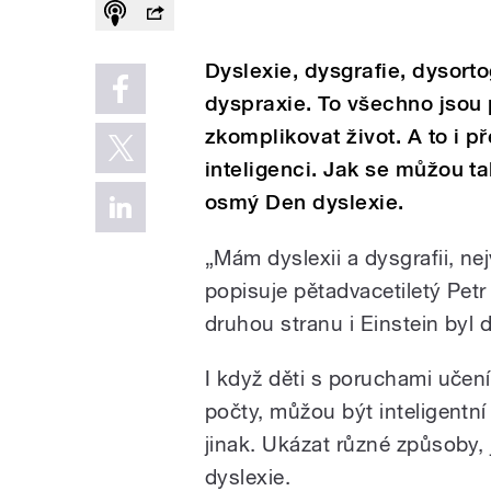
Dyslexie, dysgrafie, dysorto
dyspraxie. To všechno jsou
zkomplikovat život. A to i p
inteligenci. Jak se můžou ta
osmý Den dyslexie.
„Mám dyslexii a dysgrafii, nej
popisuje pětadvacetiletý Petr s
druhou stranu i Einstein byl d
I když děti s poruchami uče
počty, můžou být inteligentní
jinak. Ukázat různé způsoby, 
dyslexie.