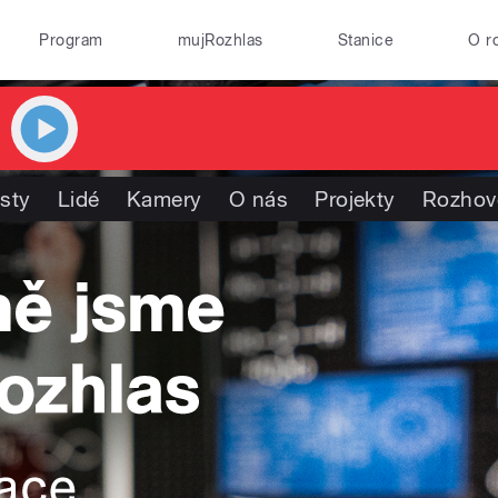
Program
mujRozhlas
Stanice
O r
isty
Lidé
Kamery
O nás
Projekty
Rozhov