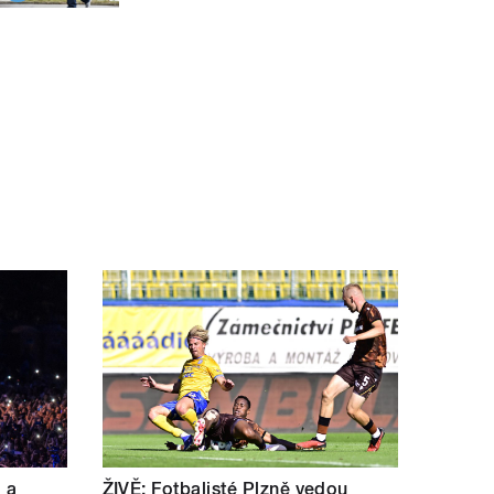
a a
ŽIVĚ: Fotbalisté Plzně vedou