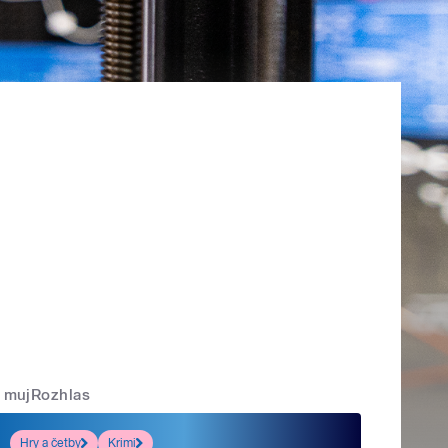
mujRozhlas
Hry a četby
Krimi