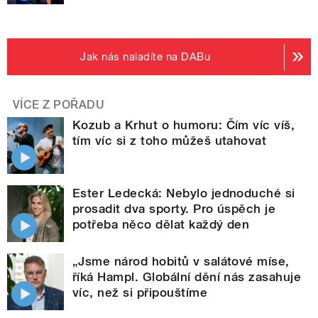
Jak nás naladíte na DABu
VÍCE Z POŘADU
Kozub a Krhut o humoru: Čím víc víš,
tím víc si z toho můžeš utahovat
Ester Ledecká: Nebylo jednoduché si
prosadit dva sporty. Pro úspěch je
potřeba něco dělat každý den
„Jsme národ hobitů v salátové míse,
říká Hampl. Globální dění nás zasahuje
víc, než si připouštíme