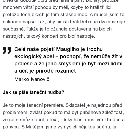
dneska klobouk dolů před našimi pány bicisty, protože
mnohem větší pohodu by měli, kdyby to hráli tři lidi,
protože těch bicích je tam strašně moc. A musel jsem to
nakonec napsat tak, aby bicisti hráli třeba na dva nástroje
současně. Takže je to džungle postavená na bicích
nástrojích, takový koncert pro bicí nástroje.
Celé naše pojetí Mauglího je trochu
ekologický apel – pochopí, že nemůže žít v
pralese a že jeho smyslem je být mezi lidmi
a učit je přírodě rozumět
Marko Ivanovič
Jak se píše taneční hudba?
Je to moje taneční premiéra. Skladatel je najednou před
problémem, zvlášť pokud to má být příběhová záležitost,
že se nemůže opřít o text, lidský hlas, musí věřit hudbě a
pohybu. S Matějem jsme vymysleli nějakou scénu, já