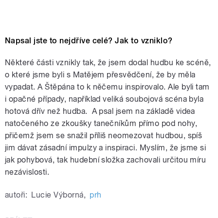
Napsal jste to nejdříve celé? Jak to vzniklo?
Některé části vznikly tak, že jsem dodal hudbu ke scéně,
o které jsme byli s Matějem přesvědčení, že by měla
vypadat. A Štěpána to k něčemu inspirovalo. Ale byli tam
i opačné případy, například veliká soubojová scéna byla
hotová dřív než hudba. A psal jsem na základě videa
natočeného ze zkoušky tanečníkům přímo pod nohy,
přičemž jsem se snažil příliš neomezovat hudbou, spíš
jim dávat zásadní impulzy a inspiraci. Myslím, že jsme si
jak pohybová, tak hudební složka zachovali určitou míru
nezávislosti.
autoři:
Lucie Výborná
,
prh