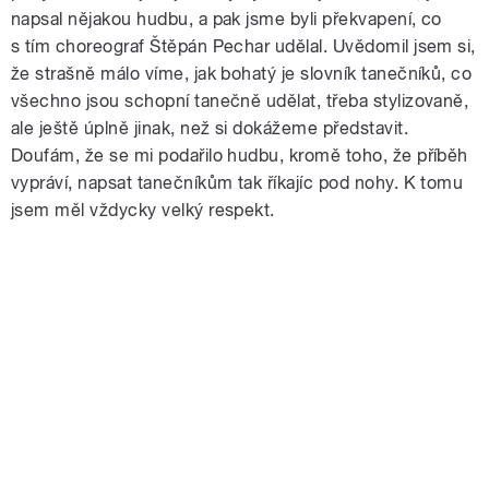
napsal nějakou hudbu, a pak jsme byli překvapení, co
s tím choreograf Štěpán Pechar udělal. Uvědomil jsem si,
že strašně málo víme, jak bohatý je slovník tanečníků, co
všechno jsou schopní tanečně udělat, třeba stylizovaně,
ale ještě úplně jinak, než si dokážeme představit.
Doufám, že se mi podařilo hudbu, kromě toho, že příběh
vypráví, napsat tanečníkům tak říkajíc pod nohy. K tomu
jsem měl vždycky velký respekt.