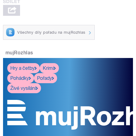
Všechny díly pořadu na mujRozhlas
mujRozhlas
Hry a četby
Krimi
Pohádky
Pořady
Živé vysílání