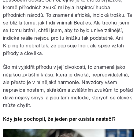
kromě přírodních zvuků mi byla inspirací hudba
přírodních národů. To znamená africká, indická trošku. Ta
se blížila tomu, jak Indii vnímali Beatles. Ale trochu jsem
se tomu bránil, chtěl jsem, aby to bylo univerzálnější,
indické reálie nejsou pro tu knížku tak podstatné. Ani
Kipling to nebral tak, že popisuje Indii, ale spíše vztah
přírody a člověka.
Šlo mi vyjádřit přírodu v její divokosti, to znamená jako
nějakou zvláštní krásu, která je divoká, nepředvídatelná,
ale přesto je v ní nějaká harmonie. Navzdory všem
nepravidelnostem, skřekům a zvláštním zvukům to pořád
dává nějaký smysl a jsou tam melodie, kterých se člověk
může chytit.
Kdy jste pochopil, že jeden perkusista nestačí?