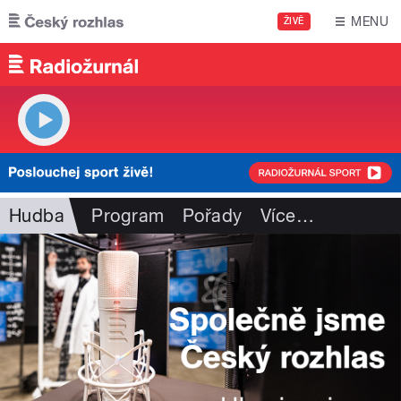
Přejít k hlavnímu obsahu
MENU
ŽIVĚ
Hudba
Program
Pořady
Více
…