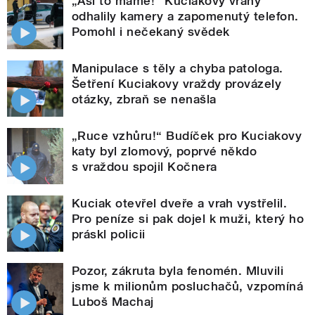
„Asi to máme!“ Kuciakovy vrahy
odhalily kamery a zapomenutý telefon.
Pomohl i nečekaný svědek
Manipulace s těly a chyba patologa.
Šetření Kuciakovy vraždy provázely
otázky, zbraň se nenašla
„Ruce vzhůru!“ Budíček pro Kuciakovy
katy byl zlomový, poprvé někdo
s vraždou spojil Kočnera
Kuciak otevřel dveře a vrah vystřelil.
Pro peníze si pak dojel k muži, který ho
práskl policii
Pozor, zákruta byla fenomén. Mluvili
jsme k milionům posluchačů, vzpomíná
Luboš Machaj