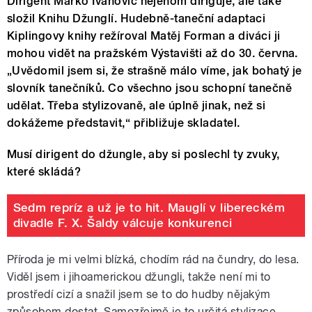
Dirigent Marko Ivanovič nejenom diriguje, ale také
složil Knihu Džunglí. Hudebně-taneční adaptaci
Kiplingovy knihy režíroval Matěj Forman a diváci ji
mohou vidět na pražském Výstavišti až do 30. června.
„Uvědomil jsem si, že strašně málo víme, jak bohatý je
slovník tanečníků. Co všechno jsou schopní tanečně
udělat. Třeba stylizovaně, ale úplně jinak, než si
dokážeme představit,“ přibližuje skladatel.
Musí dirigent do džungle, aby si poslechl ty zvuky,
které skládá?
Sedm repríz a už je to hit. Mauglí v libereckém
divadle F. X. Šaldy válcuje konkurenci
Příroda je mi velmi blízká, chodím rád na čundry, do lesa.
Viděl jsem i jihoamerickou džungli, takže není mi to
prostředí cizí a snažil jsem se to do hudby nějakým
způsobem dostat. Samozřejmě je to určitá stylizace,