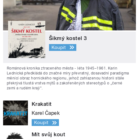
Šikmý kostel 3
Koupit
Románová kronika ztraceného města - léta 1945–1961. Karin
Lednická předkládá do značné míry převratný, dosavadní paradigma
měnící obraz hornického regionu, jehož zahlazenou historii stále
překrývá tlustá vrstva mýtů a zakořeněných stereotypů o „černé
zemi a rudém kraji“.
Krakatit
Karel Čapek
Koupit
Mít svůj kout