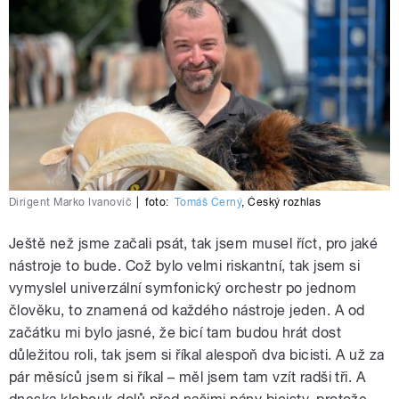
Dirigent Marko Ivanovič
|
foto:
Tomáš Černý
,
Český rozhlas
Ještě než jsme začali psát, tak jsem musel říct, pro jaké
nástroje to bude. Což bylo velmi riskantní, tak jsem si
vymyslel univerzální symfonický orchestr po jednom
člověku, to znamená od každého nástroje jeden. A od
začátku mi bylo jasné, že bicí tam budou hrát dost
důležitou roli, tak jsem si říkal alespoň dva bicisti. A už za
pár měsíců jsem si říkal – měl jsem tam vzít radši tři. A