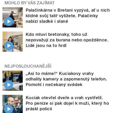
MOHLO BY VÁS ZAJÍMAT
Palačinkárna v Bretani vyzývá, ať u nich
klidně svůj talíř vylížete. Palačinky
nabízí sladké i slané
Kdo mluví bretonsky, toho už
nepovažují za burana nebo opožděnce.
Lidé jsou na to hrdí
NEJPOSLOUCHANĚJŠÍ
„Asi to máme!“ Kuciakovy vrahy
odhalily kamery a zapomenutý telefon.
Pomohl i nečekaný svědek
Kuciak otevřel dveře a vrah vystřelil.
Pro peníze si pak dojel k muži, který ho
práskl policii