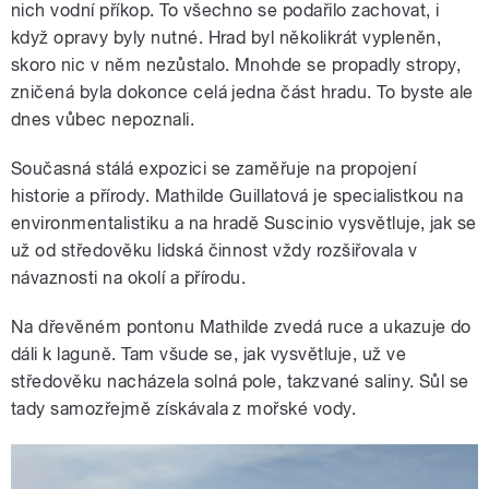
nich vodní příkop. To všechno se podařilo zachovat, i
když opravy byly nutné. Hrad byl několikrát vypleněn,
skoro nic v něm nezůstalo. Mnohde se propadly stropy,
zničená byla dokonce celá jedna část hradu. To byste ale
dnes vůbec nepoznali.
Současná stálá expozici se zaměřuje na propojení
historie a přírody. Mathilde Guillatová je specialistkou na
environmentalistiku a na hradě Suscinio vysvětluje, jak se
už od středověku lidská činnost vždy rozšiřovala v
návaznosti na okolí a přírodu.
Na dřevěném pontonu Mathilde zvedá ruce a ukazuje do
dáli k laguně. Tam všude se, jak vysvětluje, už ve
středověku nacházela solná pole, takzvané saliny. Sůl se
tady samozřejmě získávala z mořské vody.