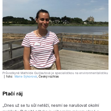
Průvodkyně Mathilde Guillautová je specialistkou na environmentalistiku
|
foto:
Marie Sýkorová
,
Český rozhlas
Ptačí ráj
„Dnes už se tu sůl netěží, nesmí se narušovat okolní