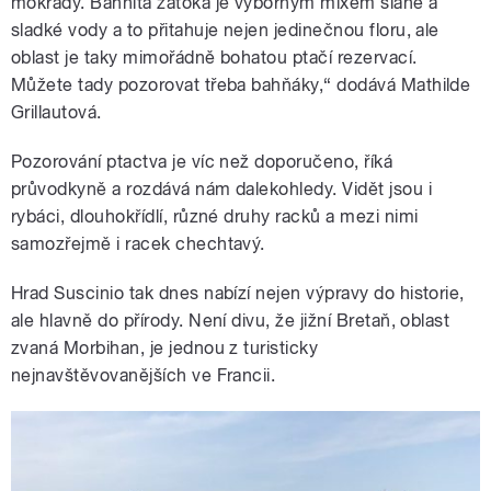
mokřady. Bahnitá zátoka je výborným mixem slané a
sladké vody a to přitahuje nejen jedinečnou floru, ale
oblast je taky mimořádně bohatou ptačí rezervací.
Můžete tady pozorovat třeba bahňáky,“ dodává Mathilde
Grillautová.
Pozorování ptactva je víc než doporučeno, říká
průvodkyně a rozdává nám dalekohledy. Vidět jsou i
rybáci, dlouhokřídlí, různé druhy racků a mezi nimi
samozřejmě i racek chechtavý.
Hrad Suscinio tak dnes nabízí nejen výpravy do historie,
ale hlavně do přírody. Není divu, že jižní Bretaň, oblast
zvaná Morbihan, je jednou z turisticky
nejnavštěvovanějších ve Francii.