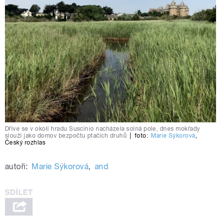
Dříve se v okolí hradu Suscinio nacházela solná pole, dnes mokřady
slouží jako domov bezpočtu ptačích druhů
|
foto:
Marie Sýkorová
,
Český rozhlas
autoři:
Marie Sýkorová
,
and