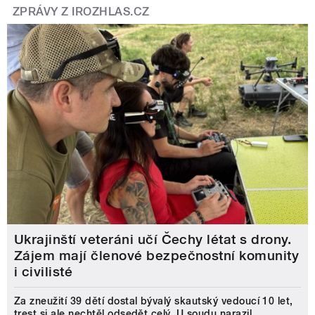
ZPRÁVY Z IROZHLAS.CZ
Ukrajinští veteráni učí Čechy létat s drony.
Zájem mají členové bezpečnostní komunity
i civilisté
Za zneužití 39 dětí dostal bývalý skautský vedoucí 10 let,
trest si ale nechtěl odsedět celý. U soudu narazil