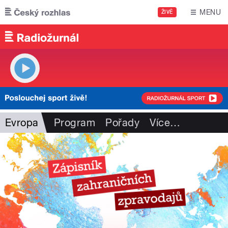
Přejít k hlavnímu obsahu
MENU
ŽIVĚ
Evropa
Program
Pořady
Více
…