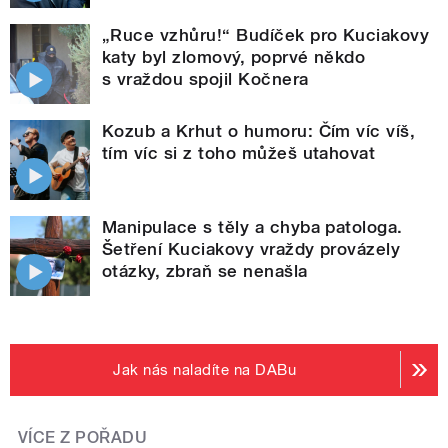
„Ruce vzhůru!“ Budíček pro Kuciakovy
katy byl zlomový, poprvé někdo
s vraždou spojil Kočnera
Kozub a Krhut o humoru: Čím víc víš,
tím víc si z toho můžeš utahovat
Manipulace s těly a chyba patologa.
Šetření Kuciakovy vraždy provázely
otázky, zbraň se nenašla
Jak nás naladíte na DABu
VÍCE Z POŘADU