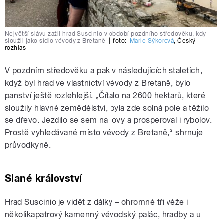
Největší slávu zažil hrad Suscinio v období pozdního středověku, kdy
sloužil jako sídlo vévody z Bretaně
|
foto:
Marie Sýkorová
,
Český
rozhlas
V pozdním středověku a pak v následujících staletích,
když byl hrad ve vlastnictví vévody z Bretaně, bylo
panství ještě rozlehlejší. „Čítalo na 2600 hektarů, které
sloužily hlavně zemědělství, byla zde solná pole a těžilo
se dřevo. Jezdilo se sem na lovy a prosperoval i rybolov.
Prostě vyhledávané místo vévody z Bretaně,“ shrnuje
průvodkyně.
Slané království
Hrad Suscinio je vidět z dálky – ohromné tři věže i
několikapatrový kamenný vévodský palác, hradby a u