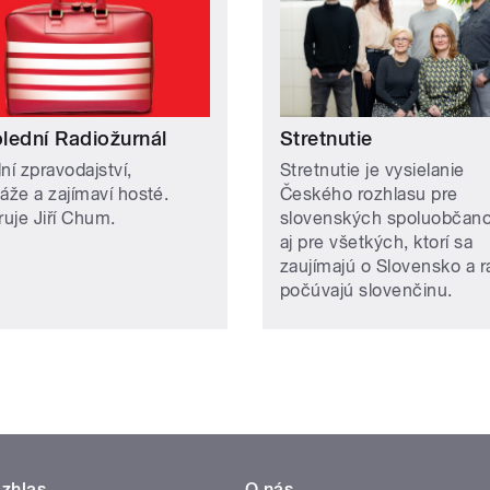
lední Radiožurnál
Stretnutie
ní zpravodajství,
Stretnutie je vysielanie
áže a zajímaví hosté.
Českého rozhlasu pre
uje Jiří Chum.
slovenských spoluobčanov
aj pre všetkých, ktorí sa
zaujímajú o Slovensko a r
počúvajú slovenčinu.
zhlas
O nás