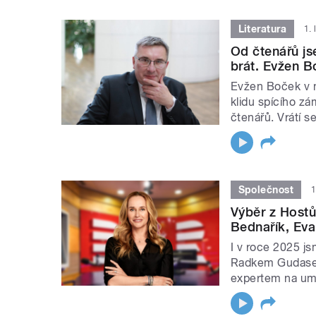
Literatura
1.
Od čtenářů js
brát. Evžen B
Evžen Boček v n
klidu spícího zá
čtenářů. Vrátí s
Společnost
1
Výběr z Host
Bednařík, Ev
I v roce 2025 js
Radkem Gudase
expertem na um