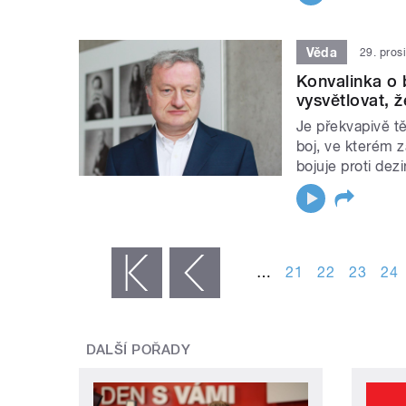
Věda
29. pros
Konvalinka o 
vysvětlovat, 
Je překvapivě t
boj, ve kterém 
bojuje proti de
STRÁNKY
…
21
22
23
24
« první
‹ předchozí
DALŠÍ POŘADY