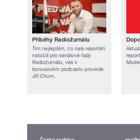
Příběhy Radiožurnálu
Dopo
Tím nejlepším, co naši reportéři
Aktuál
natočili pro seriálové řady
report
Radiožurnálu, vás v
Moder
bonusovém podcastu provede
Jiří Chum.
Český rozhlas
mujRo