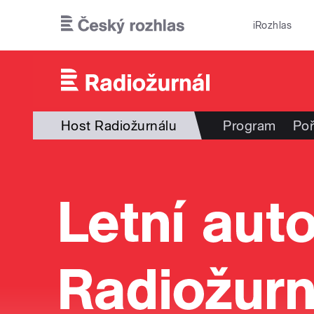
Přejít k hlavnímu obsahu
iRozhlas
Host Radiožurnálu
Program
Po