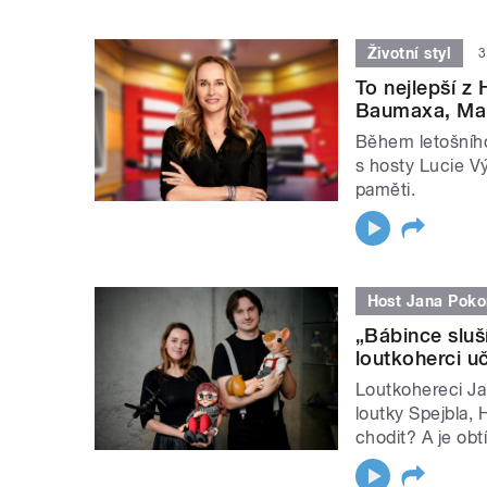
Životní styl
3
To nejlepší z
Baumaxa, Mar
Během letošního
s hosty Lucie V
paměti.
Host Jana Poko
„Bábince sluší
loutkoherci u
Loutkohereci Ja
loutky Spejbla, 
chodit? A je obt