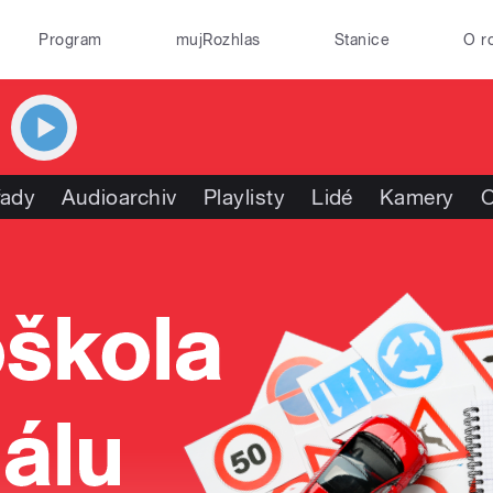
Program
mujRozhlas
Stanice
O r
řady
Audioarchiv
Playlisty
Lidé
Kamery
O