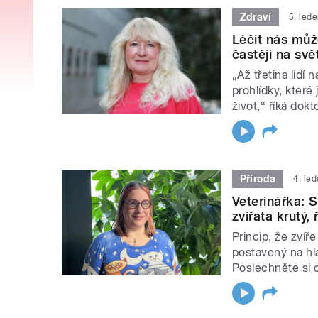
Zdraví
5. led
Léčit nás můž
častěji na svě
„Až třetina lidí
prohlídky, které
život,“ říká dok
Příroda
4. le
Veterinářka: S
zvířata krutý,
Princip, že zvíř
postavený na hla
Poslechněte si 