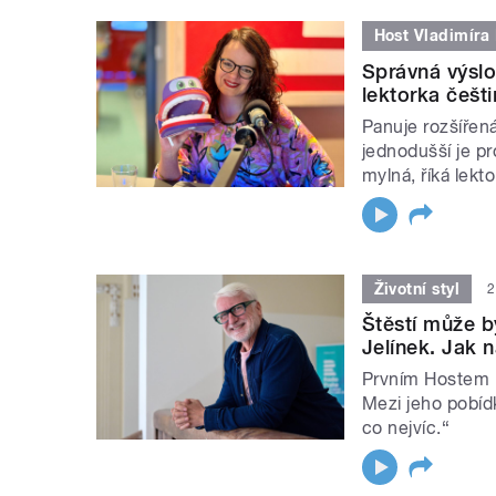
Host Vladimíra
Správná výslov
lektorka češti
Panuje rozšířen
jednodušší je pr
mylná, říká lek
Životní styl
2
Štěstí může b
Jelínek. Jak 
Prvním Hostem L
Mezi jeho pobídk
co nejvíc.“