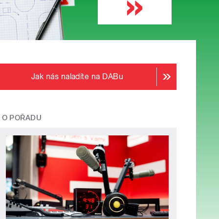
Jak nás naladíte na DABu
O POŘADU