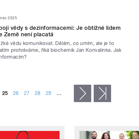
inec 2025
boji vědy s dezinformacemi: Je obtížné lidem
že Země není placatá
ěžké vědu komunikovat. Dělám, co umím, ale je to
zatím prohráváme, říká biochemik Jan Konvalinka. Jak
zinformacím?
25
26
27
28
29
…
následující ›
poslední »