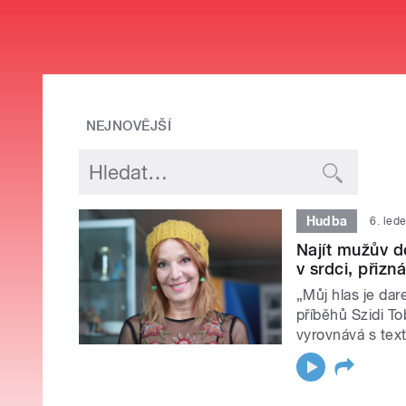
NEJNOVĚJŠÍ
Hudba
6. led
Najít mužův d
v srdci, přizn
„Můj hlas je dar
příběhů Szidi To
vyrovnává s tex