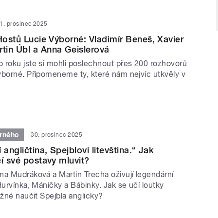
1. prosinec 2025
 Hostů Lucie Výborné: Vladimír Beneš, Xavier
tin Úbl a Anna Geislerová
 roku jste si mohli poslechnout přes 200 rozhovorů
ýborné. Připomeneme ty, které nám nejvíc utkvěly v
rného
30. prosinec 2025
 angličtina, Spejblovi litevština.“ Jak
čí své postavy mluvit?
na Mudráková a Martin Trecha oživují legendární
Hurvínka, Máničky a Bábinky. Jak se učí loutky
ížné naučit Spejbla anglicky?