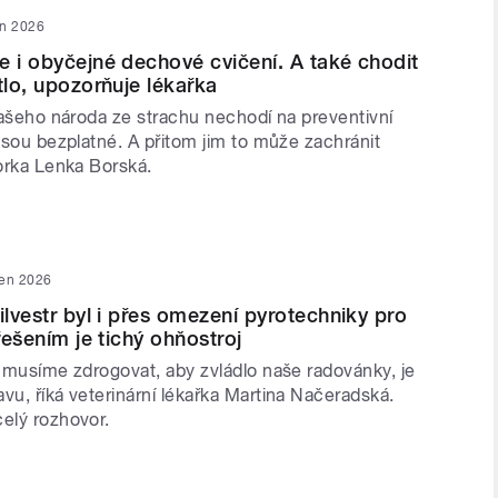
en 2026
e i obyčejné dechové cvičení. A také chodit
tlo, upozorňuje lékařka
 našeho národa ze strachu nechodí na preventivní
 jsou bezplatné. A přitom jim to může zachránit
torka Lenka Borská.
den 2026
ilvestr byl i přes omezení pyrotechniky pro
 řešením je tichý ohňostroj
e musíme zdrogovat, aby zvládlo naše radovánky, je
vu, říká veterinární lékařka Martina Načeradská.
celý rozhovor.