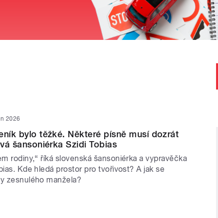
en 2026
eník bylo těžké. Některé písně musí dozrát
ává šansoniérka Szidi Tobias
em rodiny,“ říká slovenská šansoniérka a vypravěčka
bias. Kde hledá prostor pro tvořivost? A jak se
ty zesnulého manžela?