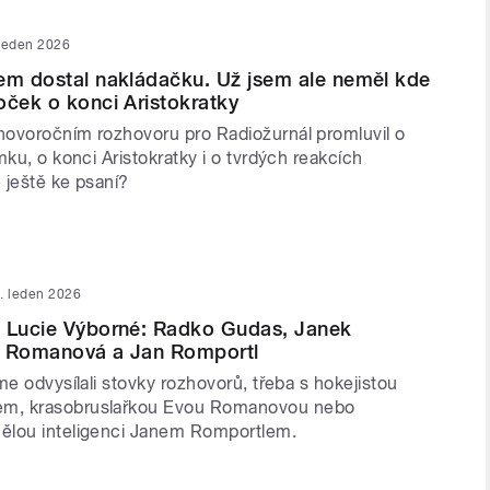
 leden 2026
em dostal nakládačku. Už jsem ale neměl kde
oček o konci Aristokratky
ovoročním rozhovoru pro Radiožurnál promluvil o
mku, o konci Aristokratky i o tvrdých reakcích
e ještě ke psaní?
. leden 2026
ů Lucie Výborné: Radko Gudas, Janek
a Romanová a Jan Romportl
me odvysílali stovky rozhovorů, třeba s hokejistou
m, krasobruslařkou Evou Romanovou nebo
ělou inteligenci Janem Romportlem.