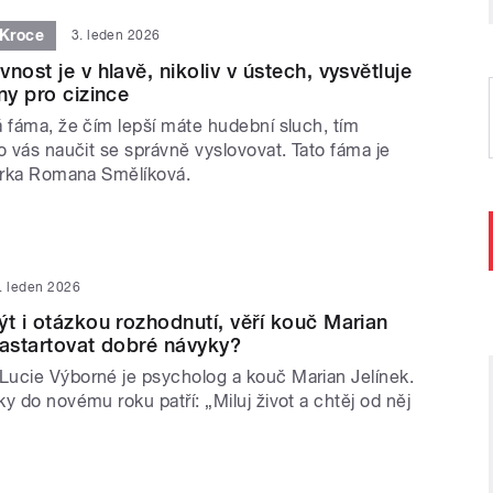
 Kroce
3. leden 2026
nost je v hlavě, nikoliv v ústech, vysvětluje
ny pro cizince
á fáma, že čím lepší máte hudební sluch, tím
o vás naučit se správně vyslovovat. Tato fáma je
torka Romana Smělíková.
. leden 2026
ýt i otázkou rozhodnutí, věří kouč Marian
nastartovat dobré návyky?
ucie Výborné je psycholog a kouč Marian Jelínek.
y do novému roku patří: „Miluj život a chtěj od něj