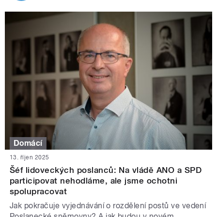
Domácí
13. říjen 2025
Šéf lidoveckých poslanců: Na vládě ANO a SPD
participovat nehodláme, ale jsme ochotni
spolupracovat
Jak pokračuje vyjednávání o rozdělení postů ve vedení
Poslanecké sněmovny? A jak budou v novém