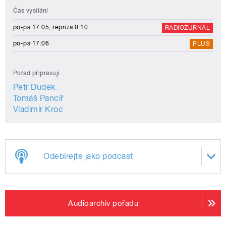
Čas vysílání
po-pá 17:05, repríza 0:10
RADIOŽURNÁL
po-pá 17:06
PLUS
Pořad připravují
Petr Dudek
Tomáš Pancíř
Vladimír Kroc
Odebírejte jako podcast
Audioarchiv pořadu