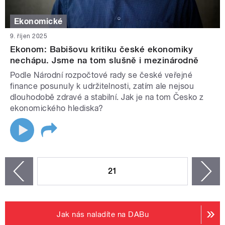
Ekonomické
9. říjen 2025
Ekonom: Babišovu kritiku české ekonomiky
nechápu. Jsme na tom slušně i mezinárodně
Podle Národní rozpočtové rady se české veřejné
finance posunuly k udržitelnosti, zatím ale nejsou
dlouhodobě zdravé a stabilní. Jak je na tom Česko z
ekonomického hlediska?
STRÁNKY
21
n
zí
Jak nás naladíte na DABu