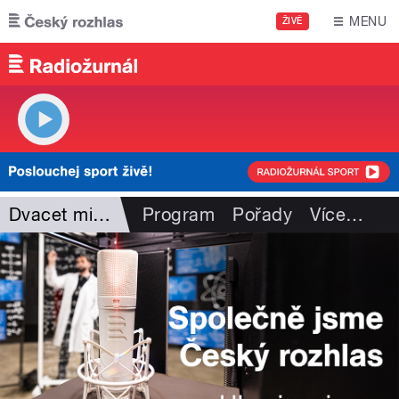
Přejít k hlavnímu obsahu
MENU
ŽIVĚ
Dvacet minut Radiožurnálu
Program
Pořady
Více
…