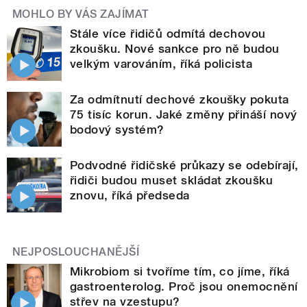
MOHLO BY VÁS ZAJÍMAT
Stále více řidičů odmítá dechovou
zkoušku. Nové sankce pro ně budou
velkým varováním, říká policista
Za odmítnutí dechové zkoušky pokuta
75 tisíc korun. Jaké změny přináší nový
bodový systém?
Podvodné řidičské průkazy se odebírají,
řidiči budou muset skládat zkoušku
znovu, říká předseda
NEJPOSLOUCHANĚJŠÍ
Mikrobiom si tvoříme tím, co jíme, říká
gastroenterolog. Proč jsou onemocnění
střev na vzestupu?