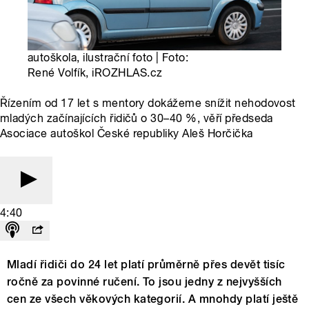
autoškola, ilustrační foto | Foto:
René Volfík, iROZHLAS.cz
Řízením od 17 let s mentory dokážeme snížit nehodovost
mladých začínajících řidičů o 30–40 %, věří předseda
Asociace autoškol České republiky Aleš Horčička
4:40
Mladí řidiči do 24 let platí průměrně přes devět tisíc
ročně za povinné ručení. To jsou jedny z nejvyšších
cen ze všech věkových kategorií. A mnohdy platí ještě