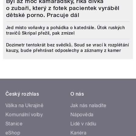
Byl až moc kamarádský, říká dívka
o zubaři, který z fotek pacientek vyráběl
dětské porno. Pracuje dál
Jed místo voňavky a pohádka o katedrále. Útok ruských
travičů Skripal přežil, pak zmizel
Dozimetr tentokrát bez svědků. Soud se vrací k rozplétání
kauzy, bude přehrávat odposlechy a záznamy z kamer
Český rozhlas
O nás
Válka na Ukrajině
Jak nás naladíte
Komunální volby
Nápověda
Stanice
Lidé v rádiu
eShop
Kariéra