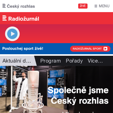
Přejít k hlavnímu obsahu
MENU
ŽIVĚ
Aktuální dění
Program
Pořady
Více
…