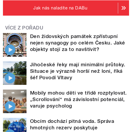
Jak nás naladíte na DABu
VÍCE Z POŘADU
Den židovských památek zpřístupní
nejen synagogy po celém Česku. Jaké
objekty stojí za to navštívit?
Jihočeské řeky mají minimální průtoky.
Situace je výrazně horší než loni, říká
šéf Povodí Vltavy
Mobily mohou děti ve třídě rozptylovat.
„Scrollování“ má závislostní potenciál,
varuje psycholog
Obcím dochází pitná voda. Správa
hmotných rezerv poskytuje