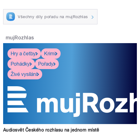
Všechny díly pořadu na mujRozhlas
mujRozhlas
Hry a četby
Krimi
Pohádky
Pořady
Živé vysílání
Audiosvět Českého rozhlasu na jednom místě