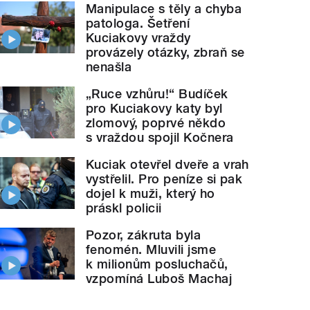
Manipulace s těly a chyba
patologa. Šetření
Kuciakovy vraždy
provázely otázky, zbraň se
nenašla
„Ruce vzhůru!“ Budíček
pro Kuciakovy katy byl
zlomový, poprvé někdo
s vraždou spojil Kočnera
Kuciak otevřel dveře a vrah
vystřelil. Pro peníze si pak
dojel k muži, který ho
práskl policii
Pozor, zákruta byla
fenomén. Mluvili jsme
k milionům posluchačů,
vzpomíná Luboš Machaj