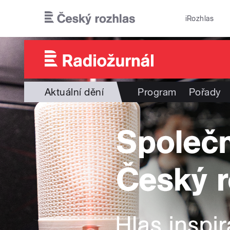
Přejít k hlavnímu obsahu
iRozhlas
Aktuální dění
Program
Pořady