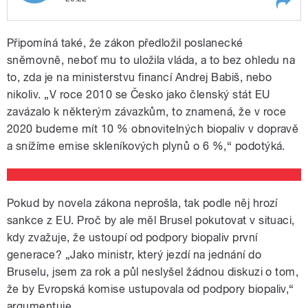
Play /
Rozhovor s ministrem zemědělství
Připomíná také, že zákon předložil poslanecké
Marianem Jurečkou o novele zákona o
biopalivech a také o tom, proč na církevní
sněmovně, neboť mu to uložila vláda, a to bez ohledu na
restituce dohlíží bývalý šéf pohraničníků.
to, zda je na ministerstvu financí Andrej Babiš, nebo
Moderuje Helena Šulcová.
nikoliv. „V roce 2010 se Česko jako členský stát EU
zavázalo k některým závazkům, to znamená, že v roce
2020 budeme mít 10 % obnovitelných biopaliv v dopravě
a snížíme emise skleníkových plynů o 6 %,“ podotýká.
pause
Pokud by novela zákona neprošla, tak podle něj hrozí
sankce z EU. Proč by ale měl Brusel pokutovat v situaci,
kdy zvažuje, že ustoupí od podpory biopaliv první
generace? „Jako ministr, který jezdí na jednání do
Bruselu, jsem za rok a půl neslyšel žádnou diskuzi o tom,
že by Evropská komise ustupovala od podpory biopaliv,“
argumentuje.