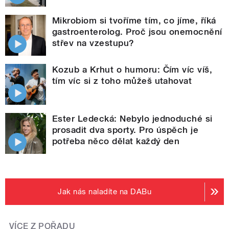
Mikrobiom si tvoříme tím, co jíme, říká
gastroenterolog. Proč jsou onemocnění
střev na vzestupu?
Kozub a Krhut o humoru: Čím víc víš,
tím víc si z toho můžeš utahovat
Ester Ledecká: Nebylo jednoduché si
prosadit dva sporty. Pro úspěch je
potřeba něco dělat každý den
Jak nás naladíte na DABu
VÍCE Z POŘADU