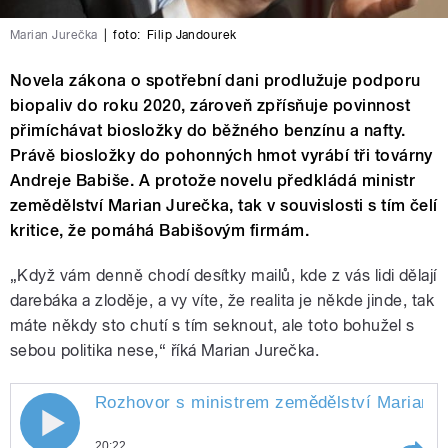
Marian Jurečka
|
foto:
Filip Jandourek
Novela zákona o spotřební dani prodlužuje podporu
biopaliv do roku 2020, zároveň zpřísňuje povinnost
přimíchávat biosložky do běžného benzínu a nafty.
Právě biosložky do pohonných hmot vyrábí tři továrny
Andreje Babiše. A protože novelu předkládá ministr
zemědělství Marian Jurečka, tak v souvislosti s tím čelí
kritice, že pomáhá Babišovým firmám.
„Když vám denně chodí desítky mailů, kde z vás lidi dělají
darebáka a zloděje, a vy víte, že realita je někde jinde, tak
máte někdy sto chutí s tím seknout, ale toto bohužel s
sebou politika nese,“ říká Marian Jurečka.
Rozhovor s ministrem zemědělství Marianem 
20:22