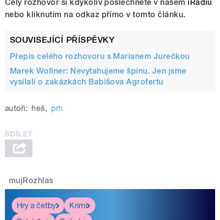
Celý rozhovor si kdykoliv poslechněte v našem
iRadiu
nebo kliknutím na odkaz přímo v tomto článku.
SOUVISEJÍCÍ PŘÍSPĚVKY
Přepis celého rozhovoru s Marianem Jurečkou
Marek Wollner: Nevytahujeme špínu. Jen jsme
vysílali o zakázkách Babišova Agrofertu
autoři:
heš
,
prh
mujRozhlas
Hry a četby
Krimi