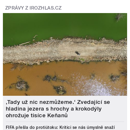
ZPRÁVY Z IROZHLAS.CZ
‚Tady už nic nezmůžeme.‘ Zvedající se
hladina jezera s hrochy a krokodýly
ohrožuje tisíce Keňanů
FIFA přešla do protiútoku: Kritici se nás úmyslně snaží