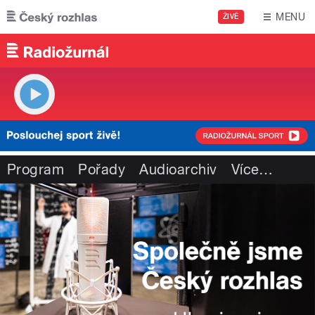
Přejít k hlavnímu obsahu
MENU
ŽIVĚ
Program
Pořady
Audioarchiv
Více
…