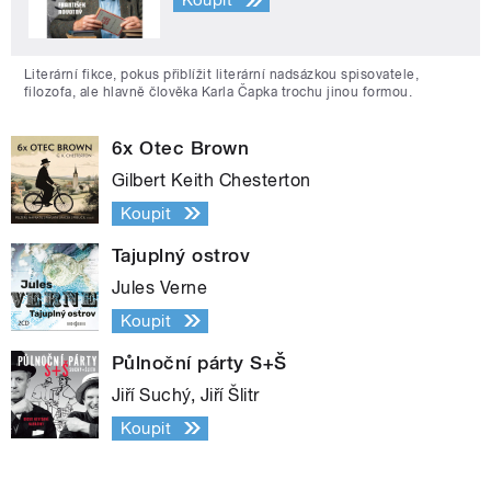
Koupit
Literární fikce, pokus přiblížit literární nadsázkou spisovatele,
filozofa, ale hlavně člověka Karla Čapka trochu jinou formou.
6x Otec Brown
Gilbert Keith Chesterton
Koupit
Tajuplný ostrov
Jules Verne
Koupit
Půlnoční párty S+Š
Jiří Suchý, Jiří Šlitr
Koupit