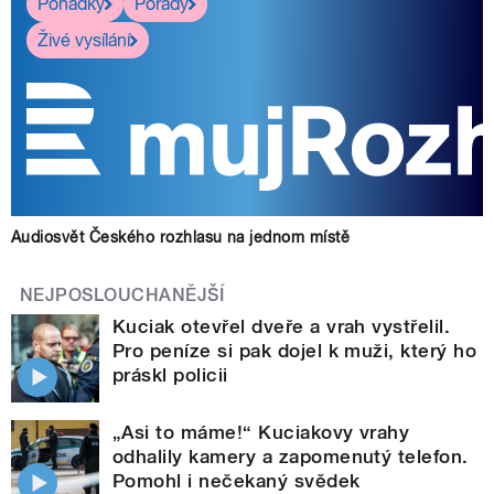
Pohádky
Pořady
Živé vysílání
Audiosvět Českého rozhlasu na jednom místě
NEJPOSLOUCHANĚJŠÍ
Kuciak otevřel dveře a vrah vystřelil.
Pro peníze si pak dojel k muži, který ho
práskl policii
„Asi to máme!“ Kuciakovy vrahy
odhalily kamery a zapomenutý telefon.
Pomohl i nečekaný svědek