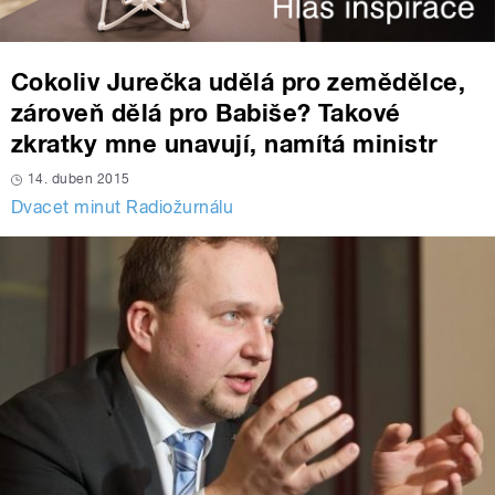
Cokoliv Jurečka udělá pro zemědělce,
zároveň dělá pro Babiše? Takové
zkratky mne unavují, namítá ministr
14. duben 2015
Dvacet minut Radiožurnálu