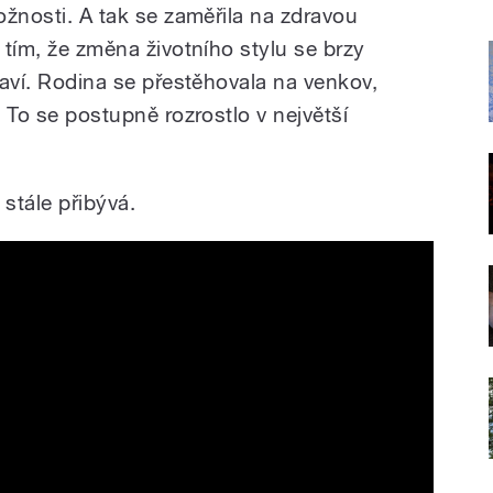
možnosti. A tak se zaměřila na zdravou
s tím, že změna životního stylu se brzy
draví. Rodina se přestěhovala na venkov,
. To se postupně rozrostlo v největší
 stále přibývá.
 herbal oasis in Cyprus