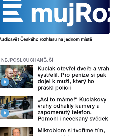
Audiosvět Českého rozhlasu na jednom místě
NEJPOSLOUCHANĚJŠÍ
Kuciak otevřel dveře a vrah
vystřelil. Pro peníze si pak
dojel k muži, který ho
práskl policii
„Asi to máme!“ Kuciakovy
vrahy odhalily kamery a
zapomenutý telefon.
Pomohl i nečekaný svědek
Mikrobiom si tvoříme tím,