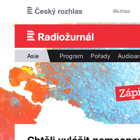
Přejít k hlavnímu obsahu
iRozhlas
Asie
Program
Pořady
Audioar