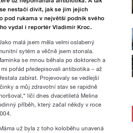
teré už nepomáhala antibiotika. A tak
se nestačí divit, jak se jim jejich
lo pod rukama v největší podnik svého
ho vydal i reportér Vladimír Kroc.
Jako malá jsem měla velmi oslabený
munitní sytém a věčně jsem stonala.
aminka se mnou běhala po doktorech a
i mi pořád předepisovali antibiotika – až
řestala zabírat. Projevovaly se vedlejší
činky a můj zdravotní stav se rapidně
horšoval,“ líčí dnes dvacetiletá Melina
odinný příběh, který začal někdy v roce
004.
Máma už byla z toho koloběhu unavená