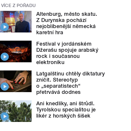
VÍCE Z POŘADU
Altenburg, město skatu.
Z Durynska pochází
nejoblíbenější německá
karetní hra
Festival v jordánském
Džerašu spojuje arabský
rock i současnou
elektroniku
Latgalštinu chtěly diktatury
zničit. Stereotyp
o „separatistech“
přetrvává dodnes
Ani knedlíky, ani štrůdl.
Tyrolskou specialitou je
likér z horských šišek