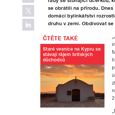
rady se stonající dcerkou, k
se obrátili na přírodu. Dnes 
domácí bylinkářství rozrost
druhu v zemi. Obdivovat se 
„
i
Staré vesnice na Kypru se
M
stávají rájem britských
t
důchodců
p
ú
z
r
2
„