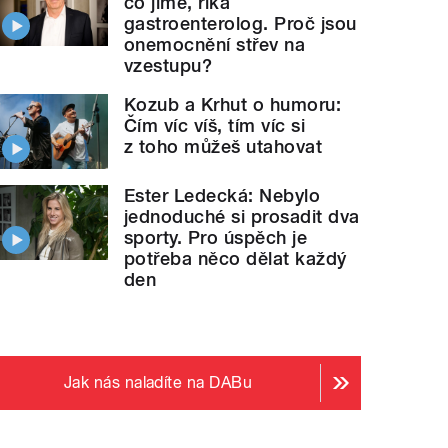
co jíme, říká
gastroenterolog. Proč jsou
onemocnění střev na
vzestupu?
Kozub a Krhut o humoru:
Čím víc víš, tím víc si
z toho můžeš utahovat
Ester Ledecká: Nebylo
jednoduché si prosadit dva
sporty. Pro úspěch je
potřeba něco dělat každý
den
Jak nás naladíte na DABu