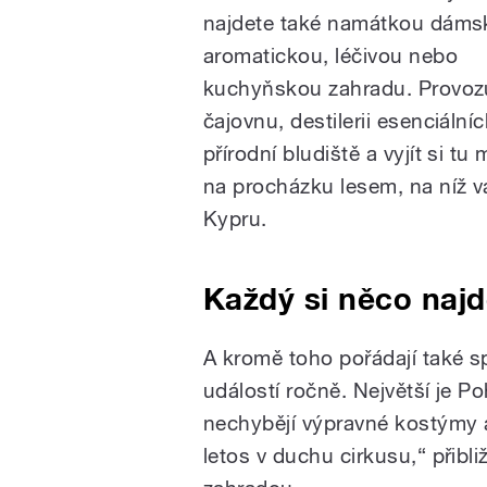
najdete také namátkou dáms
aromatickou, léčivou nebo
kuchyňskou zahradu. Provozu
čajovnu, destilerii esenciálníc
přírodní bludiště a vyjít si tu 
na procházku lesem, na níž vá
Kypru.
Každý si něco naj
A kromě toho pořádají také s
událostí ročně. Největší je P
nechybějí výpravné kostýmy a
letos v duchu cirkusu,“ přib