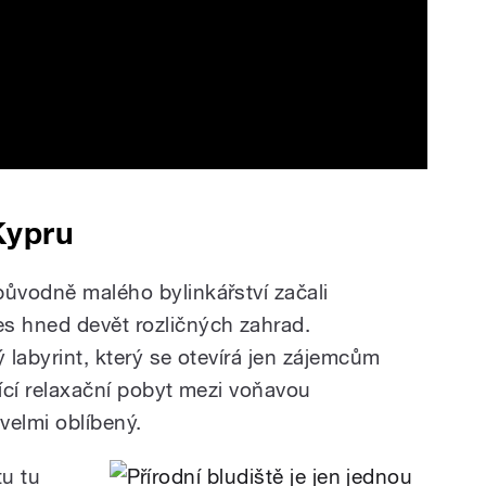
Kypru
původně malého bylinkářství začali
s hned devět rozličných zahrad.
ý labyrint, který se otevírá jen zájemcům
jící relaxační pobyt mezi voňavou
 velmi oblíbený.
tu tu