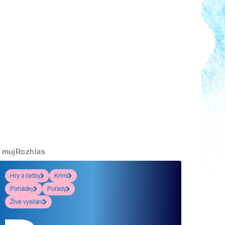
mujRozhlas
Hry a četby
Krimi
Pohádky
Pořady
Živé vysílání