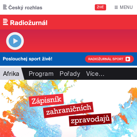
Přejít k hlavnímu obsahu
MENU
ŽIVĚ
Afrika
Program
Pořady
Více
…