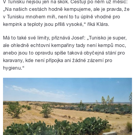
V Tunisku nejsou jen na skok. Cestují po něm už měsíc:
„Na našich cestách hodně kempujeme, ale je pravda, že
v Tunisku mnohem míň, není to tu úplně vhodné pro
kempink a teploty jsou příliš vysoké,“ říká Klára.
Má to také své limity, přiznává Josef: „Tunisko je super,
ale ohledně echtovní kempařiny tady není kempů moc,
anebo jsou to opravdu spíše taková obyčejná stání pro
karavany, kde není přípojka ani žádné zázemí pro
hygienu.“