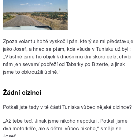
Zpoza volantu hbitě vyskočil pán, který se mi představuje
jako Josef, a hned se ptám, kde všude v Tunisku už byli:
„Vlastně jsme ho objeli k dnešnímu dni skoro celé, chybí
nám jen severní pobřeží od Tabarky po Bizerte, a jinak
jsme to obkroužili úplně.“
Žádní cizinci
Potkali jste tady v té části Tuniska vůbec nějaké cizince?
„Až tebe teď. Jinak jsme nikoho nepotkali. Potkali jsme
dva motorkáře, ale s dětmi vůbec nikoho,“ směje se
Josef.