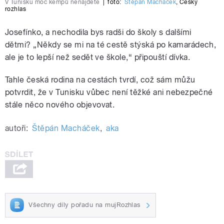
V Tunisku moc kempů nenajdete
|
foto:
Štěpán Macháček
,
Český
rozhlas
Josefínko, a nechodila bys radši do školy s dalšími
dětmi? „Někdy se mi na té cestě stýská po kamarádech,
ale je to lepší než sedět ve škole,“ připouští dívka.
Tahle česká rodina na cestách tvrdí, což sám můžu
potvrdit, že v Tunisku vůbec není těžké ani nebezpečné
stále něco nového objevovat.
autoři:
Štěpán Macháček
,
aka
Všechny díly pořadu na mujRozhlas