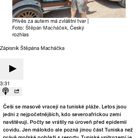
Přívěs za autem má zvláštní tvar |
Foto:
Štěpán Macháček
, Český
rozhlas
Zápisník Štěpána Macháčka
3:31
Češi se masově vracejí na tuniské pláže. Letos jsou
jedni z nejpočetnějších, kdo severoafrickou zemi
navštěvují. Počty se vrátily na úroveň před epidemií
covidu. Jen málokdo ale pozná jinou část Tuniska než
právě mořské pobřeží s resorty. Tuniské vnitrozemí je