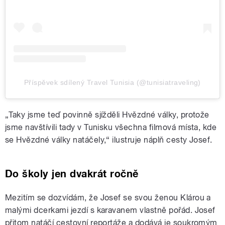
Příspěvek sdílený Travel Tunisia (@tunisiatraveling)
„Taky jsme teď povinně sjížděli Hvězdné války, protože
jsme navštívili tady v Tunisku všechna filmová místa, kde
se Hvězdné války natáčely,“ ilustruje náplň cesty Josef.
Do školy jen dvakrát ročně
Mezitím se dozvídám, že Josef se svou ženou Klárou a
malými dcerkami jezdí s karavanem vlastně pořád. Josef
přitom natáčí cestovní reportáže a dodává je soukromým