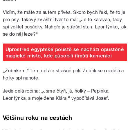
Vidím, že máte za autem přívěs. Skoro bych řekl, že to je
pro psy. Takový zvláštní tvar to má: „Je to karavan, tady
spí velitel posádky. Nahoře je střešní stan. Leontýnko, jak
se do něj leze?“
Uprostřed egyptské pouště se nachází opuštěné
magické místo, kde působili římští kameníci
„Žebříkem.“ Ten teď ale strašně pálí. Žebřík se rozdělá a
holky spí nahoře.
Jede celá rodina: „Jsme čtyři, já, holky – Pepinka,
Leontýnka, a moje žena Klára,“ vypočítává Josef.
Většinu roku na cestách