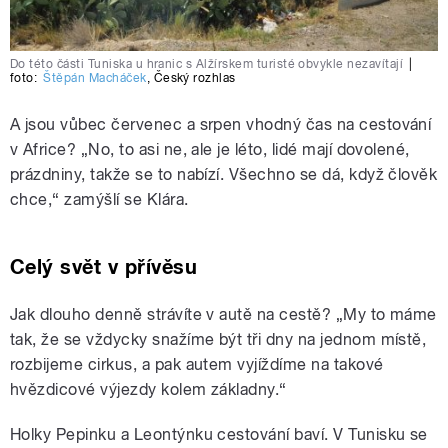
Do této části Tuniska u hranic s Alžírskem turisté obvykle nezavítají
|
foto:
Štěpán Macháček
,
Český rozhlas
A jsou vůbec červenec a srpen vhodný čas na cestování
v Africe? „No, to asi ne, ale je léto, lidé mají dovolené,
prázdniny, takže se to nabízí. Všechno se dá, když člověk
chce,“ zamýšlí se Klára.
Celý svět v přívěsu
Jak dlouho denně strávíte v autě na cestě? „My to máme
tak, že se vždycky snažíme být tři dny na jednom místě,
rozbijeme cirkus, a pak autem vyjíždíme na takové
hvězdicové výjezdy kolem základny.“
Holky Pepinku a Leontýnku cestování baví. V Tunisku se