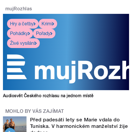
mujRozhlas
Hry a četby
Krimi
Pohádky
Pořady
Živé vysílání
Audiosvět Českého rozhlasu na jednom místě
MOHLO BY VÁS ZAJÍMAT
Před padesáti lety se Marie vdala do
Tuniska. V harmonickém manželství žije