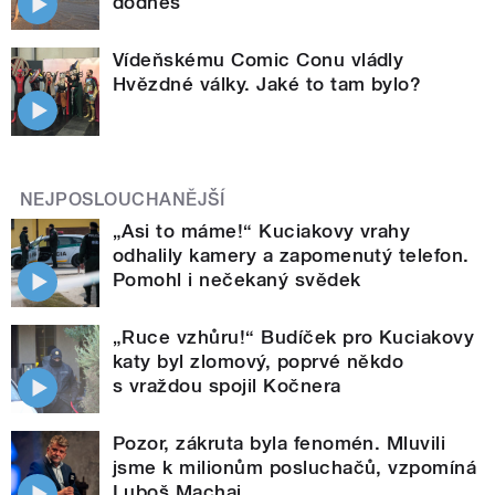
dodnes
Vídeňskému Comic Conu vládly
Hvězdné války. Jaké to tam bylo?
NEJPOSLOUCHANĚJŠÍ
„Asi to máme!“ Kuciakovy vrahy
odhalily kamery a zapomenutý telefon.
Pomohl i nečekaný svědek
„Ruce vzhůru!“ Budíček pro Kuciakovy
katy byl zlomový, poprvé někdo
s vraždou spojil Kočnera
Pozor, zákruta byla fenomén. Mluvili
jsme k milionům posluchačů, vzpomíná
Luboš Machaj