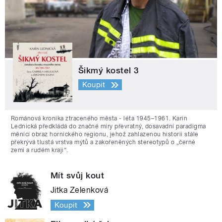
Šikmý kostel 3
Koupit
Románová kronika ztraceného města - léta 1945–1961. Karin
Lednická předkládá do značné míry převratný, dosavadní paradigma
měnící obraz hornického regionu, jehož zahlazenou historii stále
překrývá tlustá vrstva mýtů a zakořeněných stereotypů o „černé
zemi a rudém kraji“.
Mít svůj kout
Jitka Zelenková
Koupit