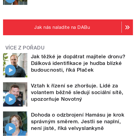
Jak nás naladíte na DABu
VÍCE Z POŘADU
Jak těžké je dopátrat majitele dronu?
Dálková identifikace je hudba blízké
budoucnosti, říká Plaček
Vztah k řízení se zhoršuje. Lidé za
volantem běžně sledují sociální sítě,
upozorňuje Novotný
Dohoda o odzbrojení Hamásu je krok
správným směrem. Jestli se naplní,
není jisté, říká velvyslankyně