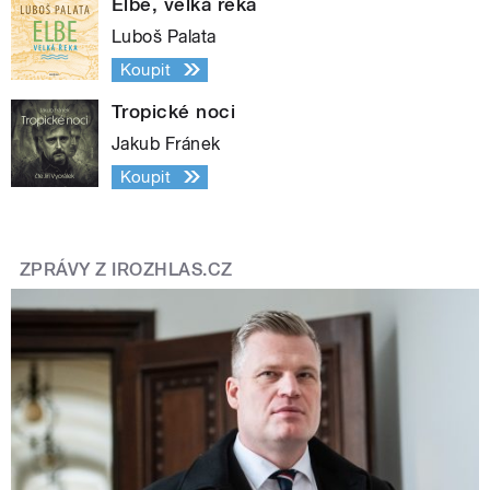
Elbe, velká řeka
Luboš Palata
Koupit
Tropické noci
Jakub Fránek
Koupit
ZPRÁVY Z IROZHLAS.CZ