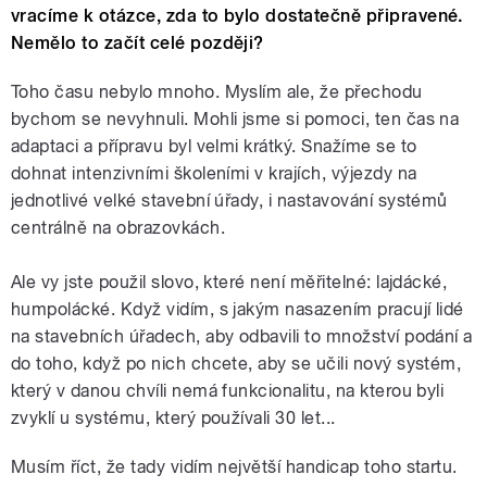
vracíme k otázce, zda to bylo dostatečně připravené.
Nemělo to začít celé později?
Toho času nebylo mnoho. Myslím ale, že přechodu
bychom se nevyhnuli. Mohli jsme si pomoci, ten čas na
adaptaci a přípravu byl velmi krátký. Snažíme se to
dohnat intenzivními školeními v krajích, výjezdy na
jednotlivé velké stavební úřady, i nastavování systémů
centrálně na obrazovkách.
Ale vy jste použil slovo, které není měřitelné: lajdácké,
humpolácké. Když vidím, s jakým nasazením pracují lidé
na stavebních úřadech, aby odbavili to množství podání a
do toho, když po nich chcete, aby se učili nový systém,
který v danou chvíli nemá funkcionalitu, na kterou byli
zvyklí u systému, který používali 30 let...
Musím říct, že tady vidím největší handicap toho startu.