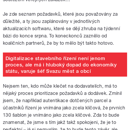
Je zde seznam požadavků, které jsou považovány za
důležité, a ty jsou zaplánovány v jednotlivých
aktualizacích softwaru, které se dějí zhruba na týdenní
bázi do konce srpna. To koneckonců zaznělo od
koaličních partnerů, že by to mělo být takto hotovo.
Digitalizace stavebního řízení není jenom
proces, ale má i hluboký dopad do ekonomiky
státu, varuje šéf Svazu měst a obcí
Nejsem ten, kdo může klečet na dodavatelích, má to
nějaký proces prioritizace požadavků a dodávek. Zmínil
jsem, že například autentikace dotčených parcel a
účastníků řízení je vnímána jako zcela klíčová, že prvních
130 šablon je vnímáno jako zcela klíčové. Zda to bude
znamenat, že jsme s tím jakž takž spokojeni, že je to
perfektní – já si nemyslím, že to bude tento závěr, ale