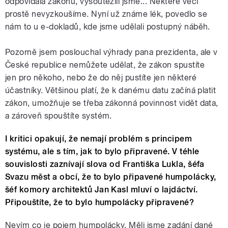
odpovídala zákonu, vysoutěžili jsme... Některé věci
prostě nevyzkoušíme. Nyní už známe lék, povedlo se
nám to u e-dokladů, kde jsme udělali postupný náběh.
Pozorně jsem poslouchal výhrady pana prezidenta, ale v
České republice nemůžete udělat, že zákon spustíte
jen pro někoho, nebo že do něj pustíte jen některé
účastníky. Většinou platí, že k danému datu začíná platit
zákon, umožňuje se třeba zákonná povinnost vidět data,
a zároveň spouštíte systém.
I kritici opakují, že nemají problém s principem
systému, ale s tím, jak to bylo připravené. V téhle
souvislosti zaznívají slova od Františka Lukla, šéfa
Svazu měst a obcí, že to bylo připavené humpolácky,
šéf komory architektů Jan Kasl mluví o lajdáctví.
Připouštíte, že to bylo humpolácky připravené?
Nevím co je pojem humpolácky. Měli jsme zadání dané