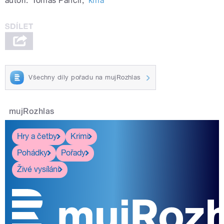
autoři:
Tomáš Pancíř
,
kma
Všechny díly pořadu na mujRozhlas
mujRozhlas
Hry a četby
Krimi
Pohádky
Pořady
Živé vysílání