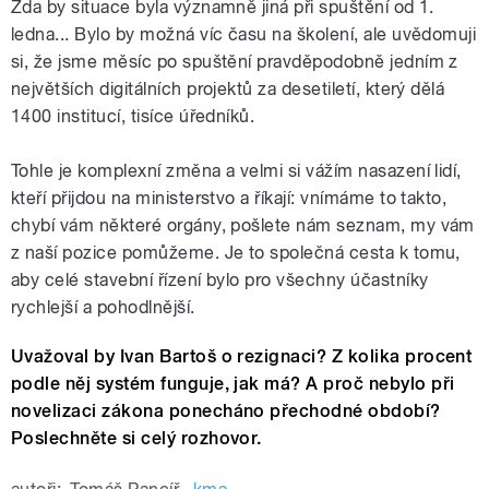
Zda by situace byla významně jiná při spuštění od 1.
ledna... Bylo by možná víc času na školení, ale uvědomuji
si, že jsme měsíc po spuštění pravděpodobně jedním z
největších digitálních projektů za desetiletí, který dělá
1400 institucí, tisíce úředníků.
Tohle je komplexní změna a velmi si vážím nasazení lidí,
kteří přijdou na ministerstvo a říkají: vnímáme to takto,
chybí vám některé orgány, pošlete nám seznam, my vám
z naší pozice pomůžeme. Je to společná cesta k tomu,
aby celé stavební řízení bylo pro všechny účastníky
rychlejší a pohodlnější.
Uvažoval by Ivan Bartoš o rezignaci? Z kolika procent
podle něj systém funguje, jak má? A proč nebylo při
novelizaci zákona ponecháno přechodné období?
Poslechněte si celý rozhovor.