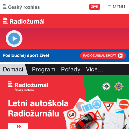
Přejít k hlavnímu obsahu
MENU
ŽIVĚ
Domácí
Program
Pořady
Více
…