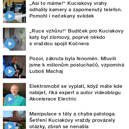
„Asi to máme!“ Kuciakovy vrahy
odhalily kamery a zapomenutý telefon.
Pomohl i nečekaný svědek
„Ruce vzhůru!“ Budíček pro Kuciakovy
katy byl zlomový, poprvé někdo
s vraždou spojil Kočnera
Pozor, zákruta byla fenomén. Mluvili
jsme k milionům posluchačů, vzpomíná
Luboš Machaj
Elektromobil se vyplatí, když máte kde
nabíjet, říká expert a autor videoblogu
Akcelerace Electric
Manipulace s těly a chyba patologa.
Šetření Kuciakovy vraždy provázely
otázky, zbraň se nenašla