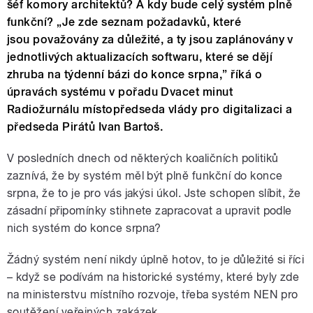
šéf komory architektů? A kdy bude celý systém plně
funkční? „Je zde seznam požadavků, které
jsou považovány za důležité, a ty jsou zaplánovány v
jednotlivých aktualizacích softwaru, které se dějí
zhruba na týdenní bázi do konce srpna,” říká o
úpravách systému v pořadu Dvacet minut
Radiožurnálu místopředseda vlády pro digitalizaci a
předseda Pirátů Ivan Bartoš.
V posledních dnech od některých koaličních politiků
zaznívá, že by systém měl být plně funkční do konce
srpna, že to je pro vás jakýsi úkol. Jste schopen slíbit, že
zásadní připomínky stihnete zapracovat a upravit podle
nich systém do konce srpna?
Žádný systém není nikdy úplně hotov, to je důležité si říci
– když se podívám na historické systémy, které byly zde
na ministerstvu místního rozvoje, třeba systém NEN pro
soutěžení veřejných zakázek…