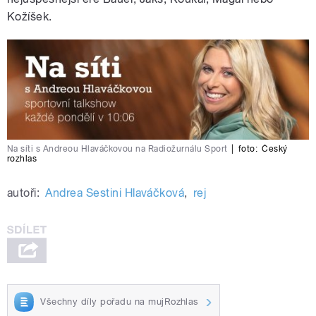
Kožíšek.
Na síti s Andreou Hlaváčkovou na Radiožurnálu Sport
|
foto:
Český
rozhlas
autoři:
Andrea Sestini Hlaváčková
,
rej
Všechny díly pořadu na mujRozhlas