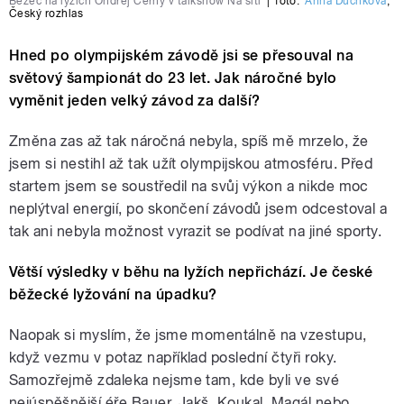
Běžec na lyžích Ondřej Černý v talkshow Na síti
|
foto:
Anna Duchková
,
Český rozhlas
Hned po olympijském závodě jsi se přesouval na
světový šampionát do 23 let. Jak náročné bylo
vyměnit jeden velký závod za další?
Změna zas až tak náročná nebyla, spíš mě mrzelo, že
jsem si nestihl až tak užít olympijskou atmosféru. Před
startem jsem se soustředil na svůj výkon a nikde moc
neplýtval energií, po skončení závodů jsem odcestoval a
tak ani nebyla možnost vyrazit se podívat na jiné sporty.
Větší výsledky v běhu na lyžích nepřichází. Je české
běžecké lyžování na úpadku?
Naopak si myslím, že jsme momentálně na vzestupu,
když vezmu v potaz například poslední čtyři roky.
Samozřejmě zdaleka nejsme tam, kde byli ve své
nejúspěšnější éře Bauer, Jakš, Koukal, Magál nebo