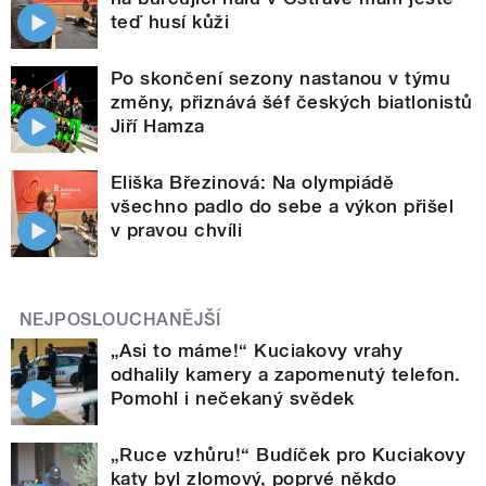
teď husí kůži
Po skončení sezony nastanou v týmu
změny, přiznává šéf českých biatlonistů
Jiří Hamza
Eliška Březinová: Na olympiádě
všechno padlo do sebe a výkon přišel
v pravou chvíli
NEJPOSLOUCHANĚJŠÍ
„Asi to máme!“ Kuciakovy vrahy
odhalily kamery a zapomenutý telefon.
Pomohl i nečekaný svědek
„Ruce vzhůru!“ Budíček pro Kuciakovy
katy byl zlomový, poprvé někdo