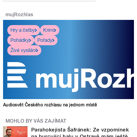
mujRozhlas
Hry a četby
Krimi
Pohádky
Pořady
Živé vysílání
Audiosvět Českého rozhlasu na jednom místě
MOHLO BY VÁS ZAJÍMAT
Parahokejista Šafránek: Ze vzpomínek
na burcující halu v Ostravě mám ještě