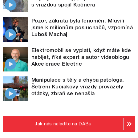
s vraždou spojil Kočnera
Pozor, zákruta byla fenomén. Mluvili
jsme k milionům posluchačů, vzpomíná
Luboš Machaj
Elektromobil se vyplatí, když máte kde
nabíjet, říká expert a autor videoblogu
Akcelerace Electric
Manipulace s těly a chyba patologa.
Šetření Kuciakovy vraždy provázely
otázky, zbraň se nenašla
Jak nás naladíte na DABu