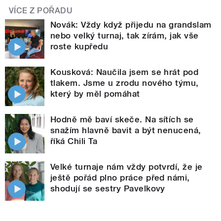
VÍCE Z POŘADU
Novák: Vždy když přijedu na grandslam
nebo velký turnaj, tak zírám, jak vše
roste kupředu
Kousková: Naučila jsem se hrát pod
tlakem. Jsme u zrodu nového týmu,
který by měl pomáhat
Hodně mě baví skeče. Na sítích se
snažím hlavně bavit a být nenucená,
říká Chili Ta
Velké turnaje nám vždy potvrdí, že je
ještě pořád plno práce před námi,
shodují se sestry Pavelkovy