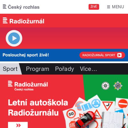
Přejít k hlavnímu obsahu
MENU
ŽIVĚ
Sport
Program
Pořady
Více
…