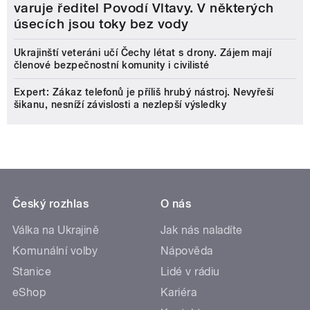
varuje ředitel Povodí Vltavy. V některých
úsecích jsou toky bez vody
Ukrajinští veteráni učí Čechy létat s drony. Zájem mají
členové bezpečnostní komunity i civilisté
Expert: Zákaz telefonů je příliš hrubý nástroj. Nevyřeší
šikanu, nesníží závislosti a nezlepší výsledky
Český rozhlas
O nás
Válka na Ukrajině
Jak nás naladíte
Komunální volby
Nápověda
Stanice
Lidé v rádiu
eShop
Kariéra