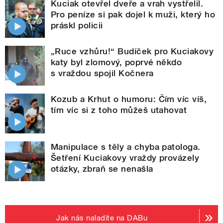
Kuciak otevřel dveře a vrah vystřelil.
Pro peníze si pak dojel k muži, který ho
práskl policii
„Ruce vzhůru!“ Budíček pro Kuciakovy
katy byl zlomový, poprvé někdo
s vraždou spojil Kočnera
Kozub a Krhut o humoru: Čím víc víš,
tím víc si z toho můžeš utahovat
Manipulace s těly a chyba patologa.
Šetření Kuciakovy vraždy provázely
otázky, zbraň se nenašla
Jak nás naladíte na DABu