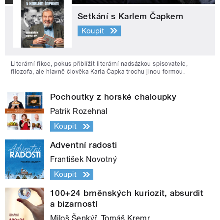
Setkání s Karlem Čapkem
Koupit
Literární fikce, pokus přiblížit literární nadsázkou spisovatele,
filozofa, ale hlavně člověka Karla Čapka trochu jinou formou.
Pochoutky z horské chaloupky
Patrik Rozehnal
Koupit
Adventní radosti
František Novotný
Koupit
100+24 brněnských kuriozit, absurdit
a bizarností
Miloš Šenkýř, Tomáš Kremr