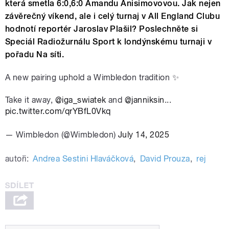
která smetla 6:0,6:0 Amandu Anisimovovou. Jak nejen
závěrečný víkend, ale i celý turnaj v All England Clubu
hodnotí reportér Jaroslav Plašil? Poslechněte si
Speciál Radiožurnálu Sport k londýnskému turnaji v
pořadu Na síti.
A new pairing uphold a Wimbledon tradition ✨
Take it away,
@iga_swiatek
and
@janniksin
...
pic.twitter.com/qrYBfL0Vkq
— Wimbledon (@Wimbledon)
July 14, 2025
autoři:
Andrea Sestini Hlaváčková
,
David Prouza
,
rej