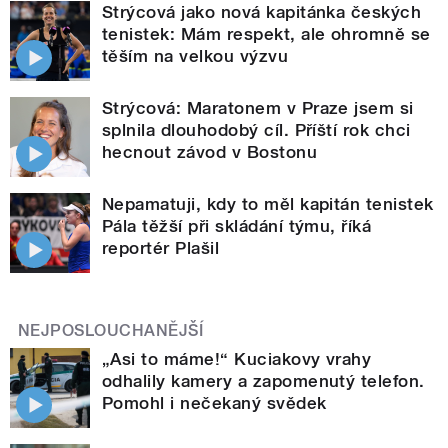
Strýcová jako nová kapitánka českých
tenistek: Mám respekt, ale ohromně se
těším na velkou výzvu
Strýcová: Maratonem v Praze jsem si
splnila dlouhodobý cíl. Příští rok chci
hecnout závod v Bostonu
Nepamatuji, kdy to měl kapitán tenistek
Pála těžší při skládání týmu, říká
reportér Plašil
NEJPOSLOUCHANĚJŠÍ
„Asi to máme!“ Kuciakovy vrahy
odhalily kamery a zapomenutý telefon.
Pomohl i nečekaný svědek