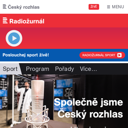
Přejít k hlavnímu obsahu
MENU
ŽIVĚ
Sport
Program
Pořady
Více
…