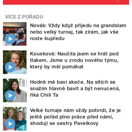
VÍCE Z POŘADU
Novák: Vždy když přijedu na grandslam
nebo velký turnaj, tak zírám, jak vše
roste kupředu
Kousková: Naučila jsem se hrát pod
tlakem. Jsme u zrodu nového týmu,
který by měl pomáhat
Hodně mě baví skeče. Na sítích se
snažím hlavně bavit a být nenucená,
říká Chili Ta
Velké turnaje nám vždy potvrdí, že je
ještě pořád plno práce před námi,
shodují se sestry Pavelkovy