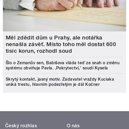
Měl zdědit dům u Prahy, ale notářka
nenašla závěť. Místo toho měl dostat 600
tisíc korun, rozhodl soud
Šlo o Zemanův sen, Babišova vláda teď ze snah o změnu
systému obviňuje Pavla. ‚Pokrytectví,‘ soudí Kysela
Skrytý kontakt, jasný motiv. Zadavatel vraždy Kuciaka
uniká trestu, hlavním podezřelým je dál Kočner
Český rozhlas
O nás