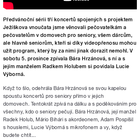
Předvánoční sérii tří koncertů spojených s projektem
Ježíškova vnoučata jsme věnovali pečovatelkám a
pečovatelům v domovech pro seniory, všem dárcům,
ale hlavně seniorům, kteří si díky videopřenosu mohou
užít program, který by za nimi jinak dorazit nemohl. V
sobotu 5. prosince zpívala Bára Hrzánová, s ní a s
jejím manželem Radkem Holubem si povídala Lucie
Výborná.
Když to šlo, odehrála Bára Hrzánová se svou kapelou
spoustu koncertů pro seniory přímo v jejich
domovech. Tentokrát zpívá na dálku a s poděkováním pro
všechny, kdo o seniory pečují. Bára Hrzánová, její manžel
Radek Holub, Mário Bihári s akordeonem, Adam Pospíšil
s houslemi, Lucie Výborná s mikrofonem a vy, když
budete chtít...