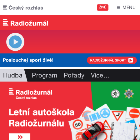
Přejít k hlavnímu obsahu
MENU
ŽIVĚ
Hudba
Program
Pořady
Více
…