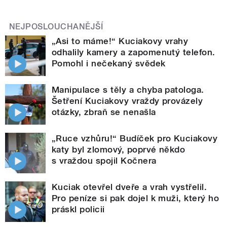
NEJPOSLOUCHANĚJŠÍ
„Asi to máme!“ Kuciakovy vrahy
odhalily kamery a zapomenutý telefon.
Pomohl i nečekaný svědek
Manipulace s těly a chyba patologa.
Šetření Kuciakovy vraždy provázely
otázky, zbraň se nenašla
„Ruce vzhůru!“ Budíček pro Kuciakovy
katy byl zlomový, poprvé někdo
s vraždou spojil Kočnera
Kuciak otevřel dveře a vrah vystřelil.
Pro peníze si pak dojel k muži, který ho
práskl policii