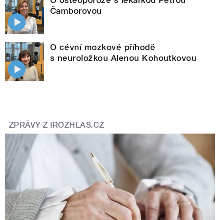
Čamborovou
O cévní mozkové příhodě
s neuroložkou Alenou Kohoutkovou
ZPRÁVY Z IROZHLAS.CZ