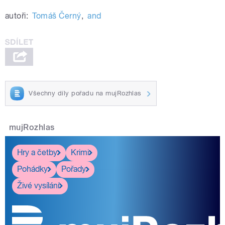
autoři:
Tomáš Černý
,
and
Všechny díly pořadu na mujRozhlas
mujRozhlas
Hry a četby
Krimi
Pohádky
Pořady
Živé vysílání