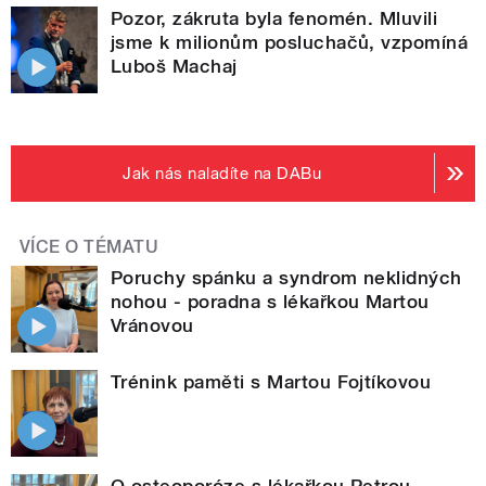
Pozor, zákruta byla fenomén. Mluvili
jsme k milionům posluchačů, vzpomíná
Luboš Machaj
Jak nás naladíte na DABu
VÍCE O TÉMATU
Poruchy spánku a syndrom neklidných
nohou - poradna s lékařkou Martou
Vránovou
Trénink paměti s Martou Fojtíkovou
O osteoporóze s lékařkou Petrou