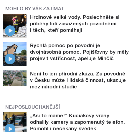
MOHLO BY VÁS ZAJÍMAT
Hrdinové velké vody. Poslechněte si
příběhy lidí zasažených povodněmi
i těch, kteří pomáhají
Rychlá pomoc po povodni je
dvojnásobná pomoc. Pojišťovny by měly
projevit vstřícnost, apeluje Minčič
Není to jen přírodní zkáza. Za povodně
v Česku může i lidská činnost, ukazuje
mezinárodní studie
NEJPOSLOUCHANĚJŠÍ
„Asi to máme!“ Kuciakovy vrahy
odhalily kamery a zapomenutý telefon.
Pomohl i nečekaný svědek