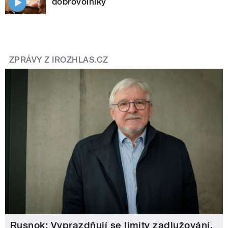
dobrovolníky
ZPRÁVY Z IROZHLAS.CZ
Rusnok: Vyprazdňují se limity zadlužování.