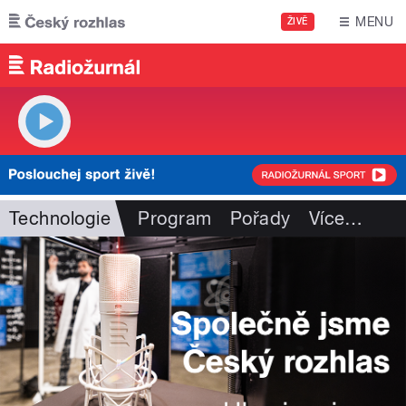
Přejít k hlavnímu obsahu
MENU
ŽIVĚ
Technologie
Program
Pořady
Více
…