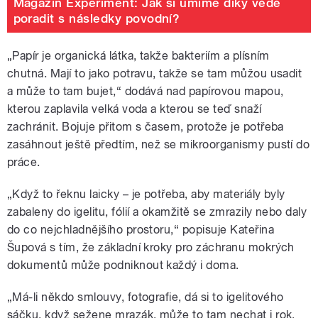
Magazín Experiment: Jak si umíme díky vědě
poradit s následky povodní?
„Papír je organická látka, takže bakteriím a plísním
chutná. Mají to jako potravu, takže se tam můžou usadit
a může to tam bujet,“ dodává nad papírovou mapou,
kterou zaplavila velká voda a kterou se teď snaží
zachránit. Bojuje přitom s časem, protože je potřeba
zasáhnout ještě předtím, než se mikroorganismy pustí do
práce.
„Když to řeknu laicky – je potřeba, aby materiály byly
zabaleny do igelitu, fólií a okamžitě se zmrazily nebo daly
do co nejchladnějšího prostoru,“ popisuje Kateřina
Šupová s tím, že základní kroky pro záchranu mokrých
dokumentů může podniknout každý i doma.
„Má-li někdo smlouvy, fotografie, dá si to igelitového
sáčku, když sežene mrazák, může to tam nechat i rok.