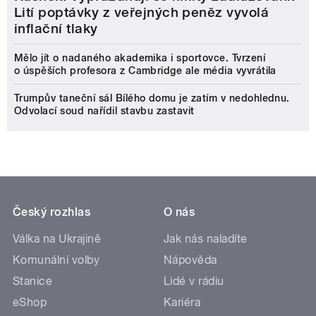
Lití poptávky z veřejných peněz vyvolá
inflační tlaky
Mělo jít o nadaného akademika i sportovce. Tvrzení
o úspěších profesora z Cambridge ale média vyvrátila
Trumpův taneční sál Bílého domu je zatím v nedohlednu.
Odvolací soud nařídil stavbu zastavit
Český rozhlas
O nás
Válka na Ukrajině
Jak nás naladíte
Komunální volby
Nápověda
Stanice
Lidé v rádiu
eShop
Kariéra