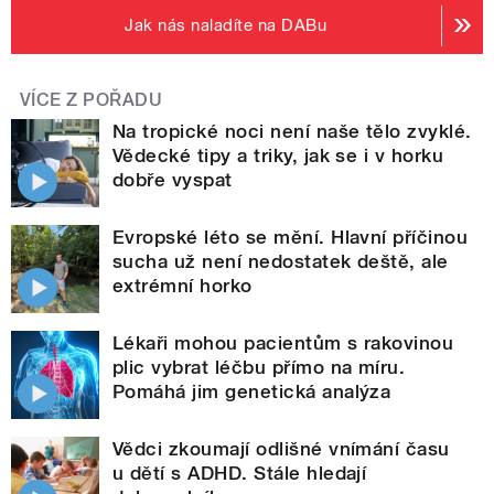
Jak nás naladíte na DABu
VÍCE Z POŘADU
Na tropické noci není naše tělo zvyklé.
Vědecké tipy a triky, jak se i v horku
dobře vyspat
Evropské léto se mění. Hlavní příčinou
sucha už není nedostatek deště, ale
extrémní horko
Lékaři mohou pacientům s rakovinou
plic vybrat léčbu přímo na míru.
Pomáhá jim genetická analýza
Vědci zkoumají odlišné vnímání času
u dětí s ADHD. Stále hledají