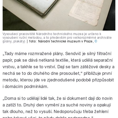
Vysoušecí pracoviště Národního technického muzea je určeno k
vysoušení ruční metodou, a to především pro velkorozměrné archiválie
(plány, plakáty)
|
foto:
Národní technické muzeum v Praze
,
©
„Tady máme rozmražené plány. Sendvič je silný filtrační
papír, pak se dává netkaná textilie, která udělá separační
vrstvu, a takhle se to vrství. Dají se tam zátěžové desky a
nechá se to do druhého dne prosoušet,“ přibližuje první
metodu, kterou jde ve zjednodušené podobě přizpůsobit
i domácím podmínkám.
„Doma si to udělají lidé tak, že si dokument dají do novin
a zatíží to. Druhý den vymění za suché noviny a opakují
tak dlouho, než to vysuší. Nedoporučuju třeba žehlení