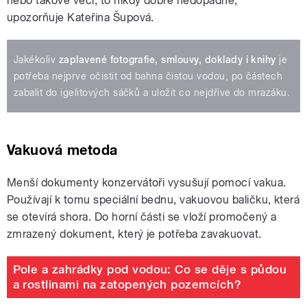
nebo takové věci, to nikdy dobře nedopadne,“
upozorňuje Kateřina Šupová.
Jakékoliv
zaplavené fotografie, smlouvy, doklady i knihy
je
potřeba nejprve očistit od bahna čistou vodou, po částech
zabalit do igelitových sáčků a uložit co nejdříve do mrazáku.
Vakuová metoda
Menší dokumenty konzervátoři vysušují pomocí vakua.
Používají k tomu speciální bednu, vakuovou baličku, která
se otevírá shora. Do horní části se vloží promočený a
zmrazený dokument, který je potřeba zavakuovat.
Pole a zahrádky pod vodou: Co se děje s půdou
a rostlinami na zatopených pozemcích?