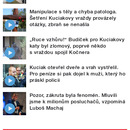
Manipulace s těly a chyba patologa.
Šetření Kuciakovy vraždy provázely
otázky, zbraň se nenašla
„Ruce vzhůru!“ Budíček pro Kuciakovy
katy byl zlomový, poprvé někdo
s vraždou spojil Kočnera
Kuciak otevřel dveře a vrah vystřelil.
Pro peníze si pak dojel k muži, který ho
práskl policii
Pozor, zákruta byla fenomén. Mluvili
jsme k milionům posluchačů, vzpomíná
Luboš Machaj