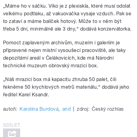
„Máme ho v sáčku. Víko je z plexiskla, které musí odolat
velkému podtlaku, až vakuovačka vysaje vzduch. Pak se
to zataví a máme balíček hotový. Může to v něm být
třeba 5 dní, minimálně ale 3 dny,“ dodává konzervátorka.
Pomoct zaplaveným archivům, muzeím i galeriím je
připravené nejen místní vysoušecí pracoviště, ale taky
depozitární areál v Čelákovicích, kde má Národní
technické muzeum obrovský mrazicí box.
„Náš mrazicí box má kapacitu zhruba 50 palet, čili
řekněme 50 krychlových metrů materiálu,“ dodává jeho
ředitel Karel Ksandr.
autoři:
Karolína Burdová
,
and
|
zdroj:
Český rozhlas