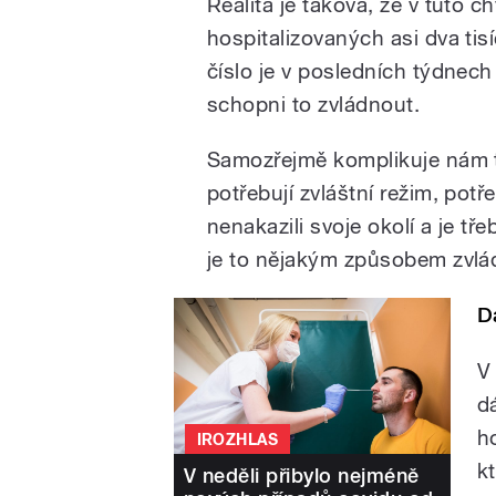
R
ealita je taková, že v tuto 
hospitalizovaných asi dva tis
číslo je v posledních týdnech
schopni to zvládnout.
Samozřejmě komplikuje nám to
potřebují zvláštní režim, potř
nenakazili svoje okolí a je tř
je to nějakým způsobem zvlá
D
V
d
h
IROZHLAS
kt
V neděli přibylo nejméně