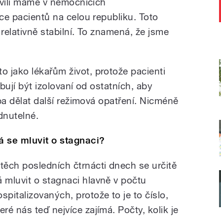
chvíli máme v nemocnicích
íce pacientů na celou republiku. Toto
 relativně stabilní. To znamená, že jsme
 jako lékařům život, protože pacienti
ebují být izolovaní od ostatních, aby
eba dělat další režimová opatření. Nicméně
dnutelné.
á se mluvit o stagnaci?
 těch posledních čtrnácti dnech se určitě
á mluvit o stagnaci hlavně v počtu
ospitalizovaných, protože to je to číslo,
eré nás teď nejvíce zajímá. Počty, kolik je