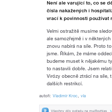
Není ale varující to, co se
čísla nakažených i hospital
vrací k povinnosti používat
Velmi ostražitě musíme sledov
ale samozřejmě i v některých
znovu nabírá na síle. Proto t
jsme. Říkám, že máme oddech
budeme muset k nějakému typu
to nastavili dobře. Jsem relati
Virózy obecně ztrácí na síle, 
dalších restrikcí.
autoři:
Vladimír Kroc
,
vla
Všechny díly pořadu na mujRozhlas