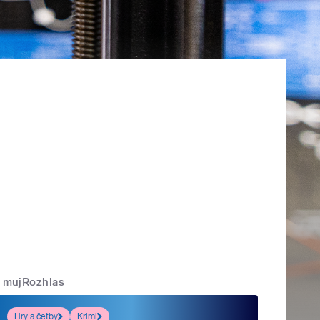
mujRozhlas
Hry a četby
Krimi