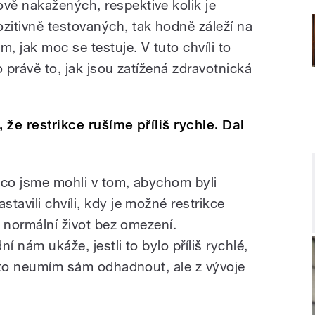
ově nakažených, respektive kolik je
ozitivně testovaných, tak hodně záleží na
m, jak moc se testuje. V tuto chvíli to
ko právě to, jak jsou zatížená zdravotnická
 že restrikce rušíme příliš rychle. Dal
, co jsme mohli v tom, abychom byli
tavili chvíli, kdy je možné restrikce
t normální život bez omezení.
í nám ukáže, jestli to bylo příliš rychlé,
á to neumím sám odhadnout, ale z vývoje