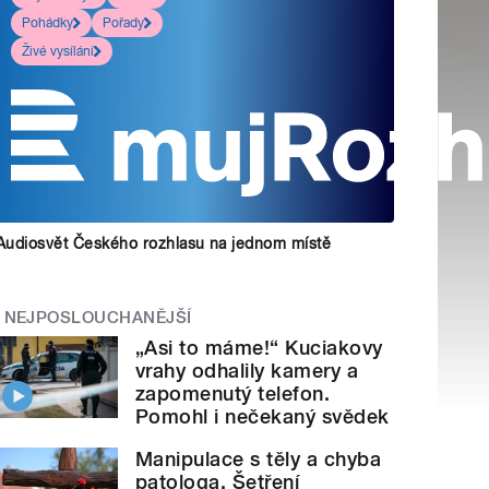
Pohádky
Pořady
Živé vysílání
Audiosvět Českého rozhlasu na jednom místě
NEJPOSLOUCHANĚJŠÍ
„Asi to máme!“ Kuciakovy
vrahy odhalily kamery a
zapomenutý telefon.
Pomohl i nečekaný svědek
Manipulace s těly a chyba
patologa. Šetření