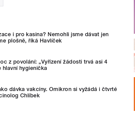
ce i pro kasina? Nemohli jsme dávat jen
e plošně, říká Havlíček
c z povolání: „Vyřízení žádosti trvá asi 4
e hlavní hygienička
ako dávka vakcíny. Omikron si vyžádá i čtvrté
kcinolog Chlíbek