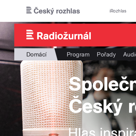
Přejít k hlavnímu obsahu
iRozhlas
Domácí
Program
Pořady
Audi