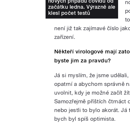
nových případů covidu od
n
začátku ledna. Výrazně ale
p
klesl počet testů
to
není již tak zajímavé číslo ja
zařízení.
Někteří virologové mají zato,
byste jim za pravdu?
Já si myslím, že jsme udělali
opatrní a abychom správně nas
uvolnit, kdy je možné začít ží
Samozřejmě příštích čtrnáct dn
nebo jestli to bylo akorát. J
bych byl spíš optimista.