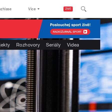
ozhlase
Více
ŽIVĚ
jekty
Rozhovory
Seriály
Videa