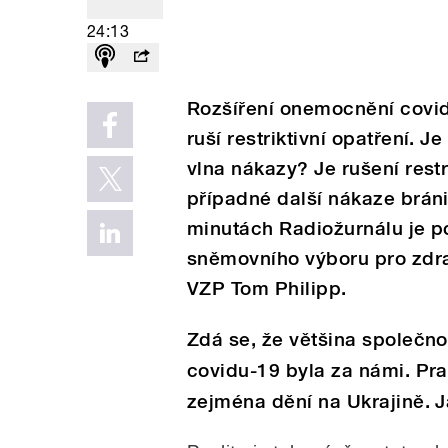
24:13
Rozšíření onemocnění covid
ruší restriktivní opatření.
vlna nákazy? Je rušení res
případné další nákaze brán
minutách Radiožurnálu je 
sněmovního výboru pro zdra
VZP Tom Philipp.
Zdá se, že většina společno
covidu-19 byla za námi. Prav
zejména dění na Ukrajině. J