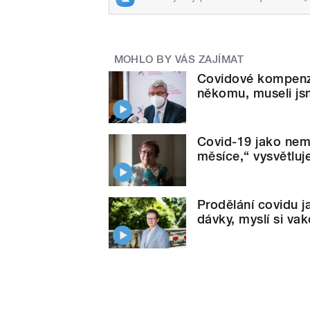
MOHLO BY VÁS ZAJÍMAT
Covidové kompenza
někomu, museli jsm
Covid-19 jako nemo
měsíce,“ vysvětluj
Prodělání covidu j
dávky, myslí si va