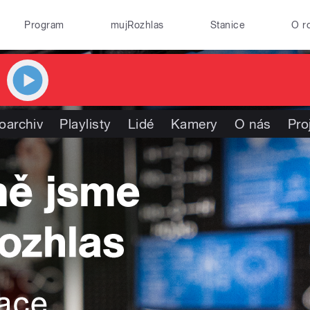
Program
mujRozhlas
Stanice
O r
oarchiv
Playlisty
Lidé
Kamery
O nás
Pro