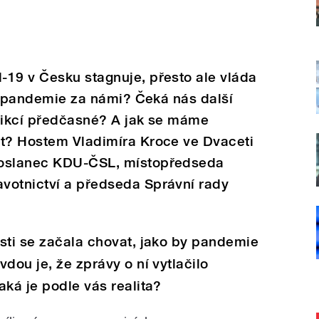
-19 v Česku stagnuje, přesto ale vláda
 Je pandemie za námi? Čeká nás další
trikcí předčasné? A jak se máme
it? Hostem Vladimíra Kroce ve Dvaceti
poslanec KDU-ČSL, místopředseda
votnictví a předseda Správní rady
sti se začala chovat, jako by pandemie
dou je, že zprávy o ní vytlačilo
aká je podle vás realita?