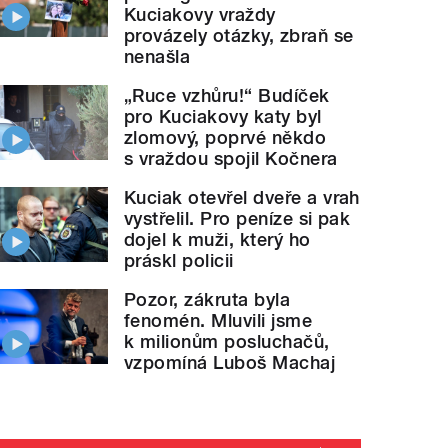
Kuciakovy vraždy
provázely otázky, zbraň se
nenašla
„Ruce vzhůru!“ Budíček
pro Kuciakovy katy byl
zlomový, poprvé někdo
s vraždou spojil Kočnera
Kuciak otevřel dveře a vrah
vystřelil. Pro peníze si pak
dojel k muži, který ho
práskl policii
Pozor, zákruta byla
fenomén. Mluvili jsme
k milionům posluchačů,
vzpomíná Luboš Machaj