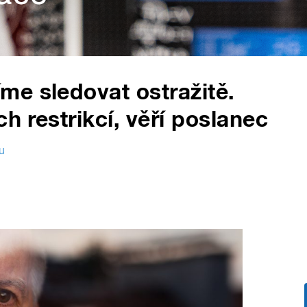
e sledovat ostražitě.
h restrikcí, věří poslanec
u