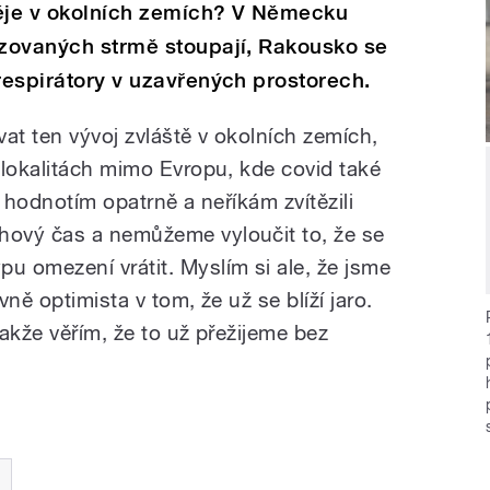
 děje v okolních zemích? V Německu
izovaných strmě stoupají, Rakousko se
 respirátory v uzavřených prostorech.
at ten vývoj zvláště v okolních zemích,
 lokalitách mimo Evropu, kde covid také
o hodnotím opatrně a neříkám zvítězili
ový čas a nemůžeme vyloučit to, že se
 omezení vrátit. Myslím si ale, že jsme
vně optimista v tom, že už se blíží jaro.
takže věřím, že to už přežijeme bez