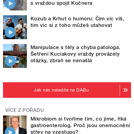
s vraždou spojil Kočnera
Kozub a Krhut o humoru: Čím víc víš,
tím víc si z toho můžeš utahovat
Manipulace s těly a chyba patologa.
Šetření Kuciakovy vraždy provázely
otázky, zbraň se nenašla
Jak nás naladíte na DABu
VÍCE Z POŘADU
Mikrobiom si tvoříme tím, co jíme, říká
gastroenterolog. Proč jsou onemocnění
střev na vzestupu?