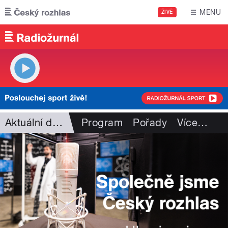
Přejít k hlavnímu obsahu
MENU
ŽIVĚ
Aktuální dění
Program
Pořady
Více
…