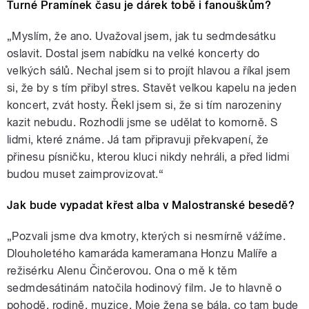
Turné Pramínek času je dárek tobě i fanouškům?
„Myslím, že ano. Uvažoval jsem, jak tu sedmdesátku
oslavit. Dostal jsem nabídku na velké koncerty do
velkých sálů. Nechal jsem si to projít hlavou a říkal jsem
si, že by s tím přibyl stres. Stavět velkou kapelu na jeden
koncert, zvát hosty. Řekl jsem si, že si tím narozeniny
kazit nebudu. Rozhodli jsme se udělat to komorně. S
lidmi, které známe. Já tam připravuji překvapení, že
přinesu písničku, kterou kluci nikdy nehráli, a před lidmi
budou muset zaimprovizovat.“
Jak bude vypadat křest alba v Malostranské besedě?
„Pozvali jsme dva kmotry, kterých si nesmírně vážíme.
Dlouholetého kamaráda kameramana Honzu Malíře a
režisérku Alenu Činčerovou. Ona o mě k těm
sedmdesátinám natočila hodinový film. Je to hlavně o
pohodě, rodině, muzice. Moje žena se bála, co tam bude