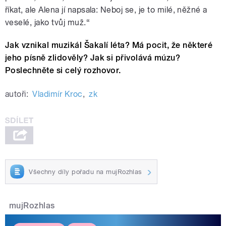
říkat, ale Alena jí napsala: Neboj se, je to milé, něžné a
veselé, jako tvůj muž.“
Jak vznikal muzikál Šakalí léta? Má pocit, že některé
jeho písně zlidověly? Jak si přivolává múzu?
Poslechněte si celý rozhovor.
autoři:
Vladimír Kroc
,
zk
Všechny díly pořadu na mujRozhlas
mujRozhlas