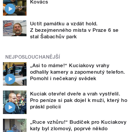
Kovács
Uctít památku a vzdát hold.
Z bezejmenného místa v Praze 6 se
stal Šabachův park
NEJPOSLOUCHANĚJŠÍ
„Asi to máme!“ Kuciakovy vrahy
odhalily kamery a zapomenutý telefon.
Pomohl i nečekaný svědek
Kuciak otevřel dveře a vrah vystřelil.
Pro peníze si pak dojel k muži, který ho
práskl policii
„Ruce vzhůru!“ Budíček pro Kuciakovy
katy byl zlomový, poprvé někdo