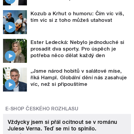
Kozub a Krhut o humoru: Čím víc víš,
tím víc si z toho můžeš utahovat
Ester Ledecká: Nebylo jednoduché si
prosadit dva sporty. Pro úspěch je
potřeba něco dělat každý den
„Jsme národ hobitů v salátové míse,
říká Hampl. Globální dění nás zasahuje
víc, než si připouštíme
E-SHOP ČESKÉHO ROZHLASU
Vždycky jsem si přál ocitnout se v románu
Julese Verna. Teď se mi to splnilo.