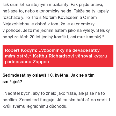
Tak osm let se stejnými muzikanty. Pak přijde únava,
nešlape to, nebo ekonomicky nejde. Takže se ty kapely
rozcházely. To Trio s Norbim Kovácsem a Olinem
Nejezchlebou je dobré v tom, že je ekonomicky
v pohodě. Jezdíme jedním autem jako na výlety. S kluky
nebyl za těch 20 let jediný konflikt, ani muzikantský.“
Robert Kodym: „Vzpomínky na devadesátky
mám ostré.“ Keithu Richardsovi věnoval kytaru
podepsanou Zappou
Sedmdesátiny oslavíš 10. května. Jak se s tím
smiřuješ?
„Nechtěl bych, aby to znělo jako fráze, ale já se na to
necítím. Zdraví teď funguje. Já musím hrát až do smrti. I
kvůli svému legračnímu důchodu.