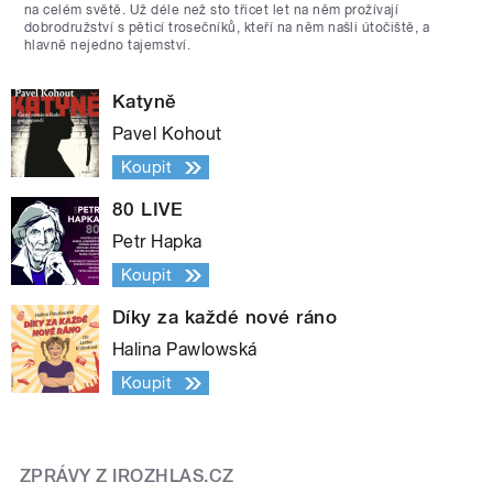
na celém světě. Už déle než sto třicet let na něm prožívají
dobrodružství s pěticí trosečníků, kteří na něm našli útočiště, a
hlavně nejedno tajemství.
Katyně
Pavel Kohout
Koupit
80 LIVE
Petr Hapka
Koupit
Díky za každé nové ráno
Halina Pawlowská
Koupit
ZPRÁVY Z IROZHLAS.CZ