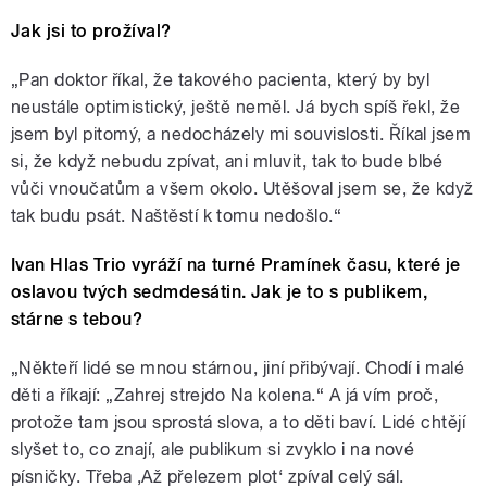
Jak jsi to prožíval?
„Pan doktor říkal, že takového pacienta, který by byl
neustále optimistický, ještě neměl. Já bych spíš řekl, že
jsem byl pitomý, a nedocházely mi souvislosti. Říkal jsem
si, že když nebudu zpívat, ani mluvit, tak to bude blbé
vůči vnoučatům a všem okolo. Utěšoval jsem se, že když
tak budu psát. Naštěstí k tomu nedošlo.“
Ivan Hlas Trio vyráží na turné Pramínek času, které je
oslavou tvých sedmdesátin. Jak je to s publikem,
stárne s tebou?
„Někteří lidé se mnou stárnou, jiní přibývají. Chodí i malé
děti a říkají: „Zahrej strejdo Na kolena.“ A já vím proč,
protože tam jsou sprostá slova, a to děti baví. Lidé chtějí
slyšet to, co znají, ale publikum si zvyklo i na nové
písničky. Třeba ‚Až přelezem plot‘ zpíval celý sál.