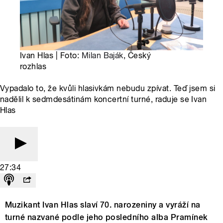
Ivan Hlas | Foto:
Milan Baják
, Český
rozhlas
Vypadalo to, že kvůli hlasivkám nebudu zpívat. Teď jsem si
nadělil k sedmdesátinám koncertní turné, raduje se Ivan
Hlas
27:34
Muzikant Ivan Hlas slaví 70. narozeniny a vyráží na
turné nazvané podle jeho posledního alba Pramínek