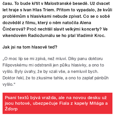
času. To bude křtít v Malostranské besedě. Už dvacet
let hraje s Ivan Hlas Triem. Přitom to vypadalo, že kvůli
problémům s hlasivkami nebude zpívat. Co se o sobě
dozvěděl z filmu, který o něm natočila Alena
Činčerová? Proč nechtěl slavit velkými koncerty? Ve
víkendovém Radiožurnálu se ho ptal Vladimír Kroc.
Jak jsi na tom hlasově teď?
„O moc líp se mi zpívá, než mluví. Díky panu doktoru
Filipovskému mi odstranili jen půlku hlasivky, a ono to
vyšlo. Byly úvahy, že by vzali vše, a nemluvil bych.
Doktor řekl, že to zkusíme tahle, a ono to zaplať pánbůh
vyšlo.“
Psaní textů bývá vražda, ale na novou desku už
jsou hotové, ubezpečuje Fiala z kapely Mňága a
Žďorp