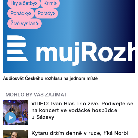
Hry a četby
Krimi
Pohádky
Pořady
Živé vysílání
Audiosvět Českého rozhlasu na jednom místě
MOHLO BY VÁS ZAJÍMAT
VIDEO: Ivan Hlas Trio živě. Podívejte se
na koncert ve vodácké hospůdce
u Sázavy
Kytaru držím denně v ruce, říká Norbi