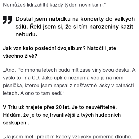
Nemůžeš lidi zahltit každý týden novinkami.“
Dostal jsem nabídku na koncerty do velkých
sálů. Řekl jsem si, že si tím narozeniny kazit
nebudu.
Jak vznikalo poslední dvojalbum? Natočili jste
všechno živě?
„Ano. Po mnoha letech budu mít zase vinylovou desku. A
vyšlo to i na CD. Jako úplně neznámá věc je na něm
písnička, kterou jsem napsal z nešťastné lásky v patnácti
letech. A ono to tam sedí.“
V Triu už hrajete přes 20 let. Je to neuvěřitelné.
Hádám, že je to nejtrvanlivější z tvých hudebních
seskupení.
„Já jsem měl i předtím kapely vždycky poměrně dlouho.