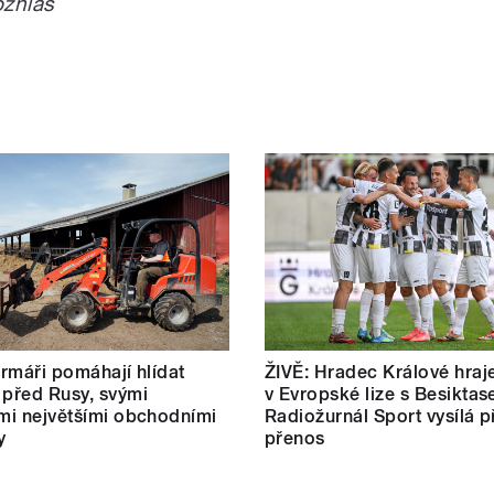
ozhlas
farmáři pomáhají hlídat
ŽIVĚ: Hradec Králové hraj
 před Rusy, svými
v Evropské lize s Besiktas
ími největšími obchodními
Radiožurnál Sport vysílá p
y
přenos