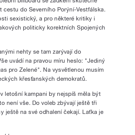
volební billboard se zadkem skutečně
t cestu do Severního Porýní-Vestfálska.
ti sexistický, a pro některé kritiky i
v takových politicky korektních Spojených
nými nehty se tam zarývají do
še uvádí na pravou míru heslo: "Jediný
 čas pro Zelené". Na vysvětlenou musím
meckých křesťanských demokratů.
 v letošní kampani by nejspíš měla být
 není vše. Do voleb zbývají ještě tři
y ještě na své odhalení čekají. Laťka je