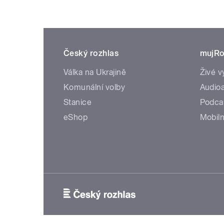
Český rozhlas
mujRo
Válka na Ukrajině
Živé v
Komunální volby
Audioa
Stanice
Podca
eShop
Mobiln