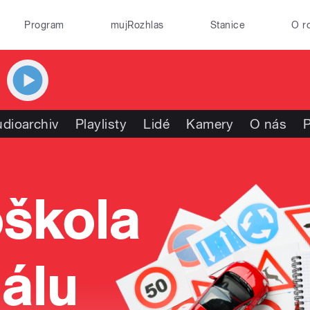
Program
mujRozhlas
Stanice
O r
dioarchiv
Playlisty
Lidé
Kamery
O nás
P