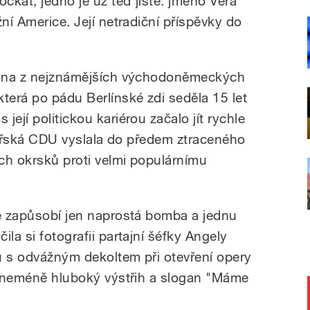
očkat, jedno je už teď jisté: jméno Vera
žní Americe. Její netradiční příspěvky do
jedna z nejznámějších východoněmeckých
terá po pádu Berlínské zdi seděla 15 let
ejí politickou kariérou začalo jít rychle
mateřská CDU vyslala do předem ztraceného
ch okrsků proti velmi populárnímu
že zapůsobí jen naprostá bomba a jednu
la si fotografii partajní šéfky Angely
u s odvážným dekoltem při otevření opery
ůj neméně hluboký výstřih a slogan "Máme