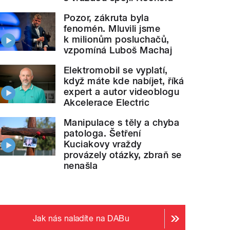
Pozor, zákruta byla
fenomén. Mluvili jsme
k milionům posluchačů,
vzpomíná Luboš Machaj
Elektromobil se vyplatí,
když máte kde nabíjet, říká
expert a autor videoblogu
Akcelerace Electric
Manipulace s těly a chyba
patologa. Šetření
Kuciakovy vraždy
provázely otázky, zbraň se
nenašla
Jak nás naladíte na DABu