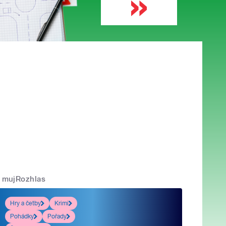
mujRozhlas
Hry a četby
Krimi
Pohádky
Pořady