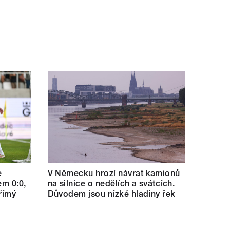
e
V Německu hrozí návrat kamionů
em 0:0,
na silnice o nedělích a svátcích.
římý
Důvodem jsou nízké hladiny řek