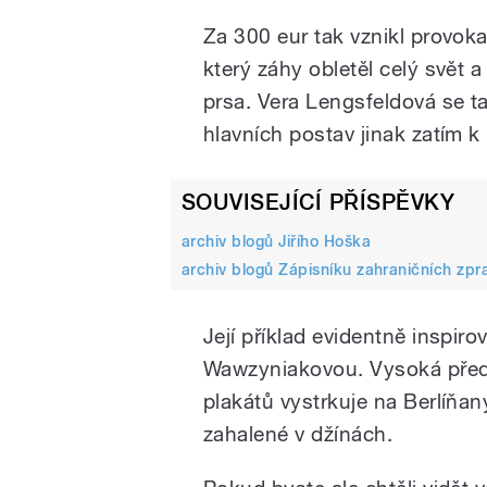
Za 300 eur tak vznikl provokat
který záhy obletěl celý svět 
prsa. Vera Lengsfeldová se t
hlavních postav jinak zatím
SOUVISEJÍCÍ PŘÍSPĚVKY
archiv blogů Jiřího Hoška
archiv blogů Zápisníku zahraničních zpr
Její příklad evidentně inspiro
Wawzyniakovou. Vysoká předs
plakátů vystrkuje na Berlíňan
zahalené v džínách.