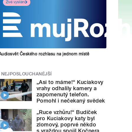
Živé vysílání
Audiosvět Českého rozhlasu na jednom místě
NEJPOSLOUCHANĚJŠÍ
„Asi to máme!“ Kuciakovy
vrahy odhalily kamery a
zapomenutý telefon.
Pomohl i nečekaný svědek
„Ruce vzhůru!“ Budíček
pro Kuciakovy katy byl
zlomový, poprvé někdo
s vraždou spojil Kočnera