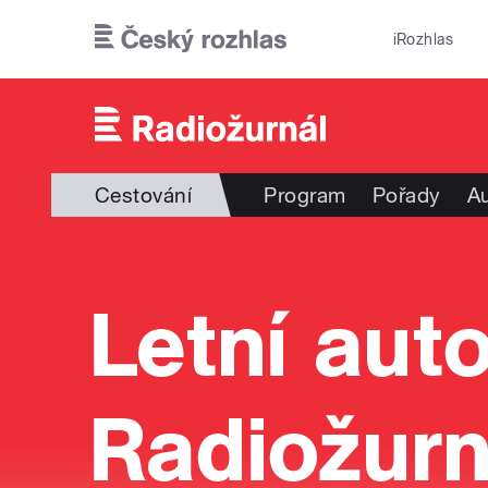
Přejít k hlavnímu obsahu
iRozhlas
Cestování
Program
Pořady
Au