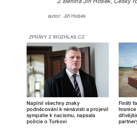
Z Berlína Jiří Hošek, Český r
autor:
Jiří Hošek
ZPRÁVY Z IROZHLAS.CZ
Naplnil všechny znaky
Finští 
podněcování k nenávisti a projevil
hranice
sympatie k nacismu, napsala
dřívějš
policie o Turkovi
partner