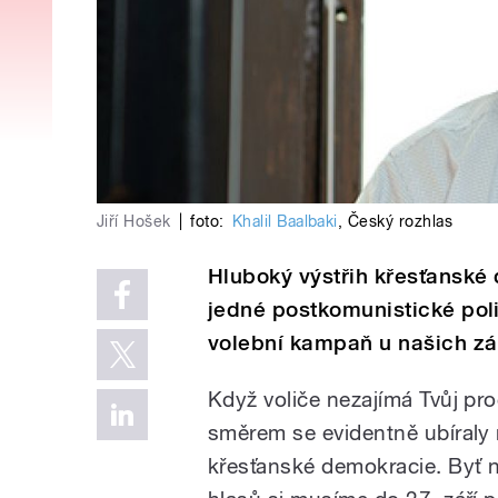
Jiří Hošek
|
foto:
Khalil Baalbaki
,
Český rozhlas
Hluboký výstřih křesťanské
jedné postkomunistické polit
volební kampaň u našich z
Když voliče nezajímá Tvůj pr
směrem se evidentně ubíraly 
křesťanské demokracie. Byť 