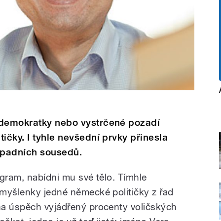
 demokratky nebo vystrčené pozadí
ičky. I tyhle nevšední prvky přinesla
ápadních sousedů.
ogram, nabídni mu své tělo. Tímhle
myšlenky jedné německé političky z řad
na úspěch vyjádřený procenty voličských