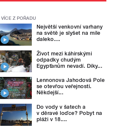
VÍCE Z POŘADU
Největší venkovní varhany
na světě je slyšet na míle
daleko....
Život mezi káhirskými
odpadky chudým
Egypťanům nevadí. Díky...
Lennonova Jahodová Pole
se otevřou veřejnosti.
Někdejší...
Do vody v šatech a
v děravé loďce? Pobyt na
pláži v 18....