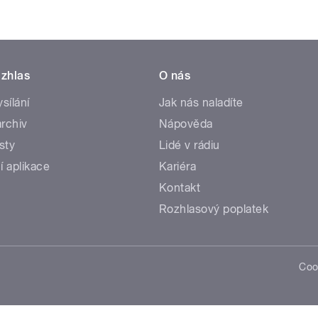
zhlas
O nás
ysílání
Jak nás naladíte
rchiv
Nápověda
sty
Lidé v rádiu
í aplikace
Kariéra
Kontakt
Rozhlasový poplatek
Coo