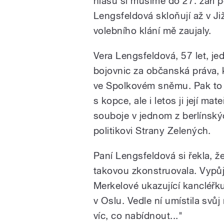
hlasů si musíme do 27. září p
Lengsfeldová skloňují až v Ji
volebního klání mě zaujaly.
Vera Lengsfeldová, 57 let, 
bojovnic za občanská práva, k
ve Spolkovém sněmu. Pak to s j
s kopce, ale i letos ji její 
souboje v jednom z berlínský
politikovi Strany Zelených.
Paní Lengsfeldová si řekla, 
takovou zkonstruovala. Vypůjči
Merkelové ukazující kancléřk
v Oslu. Vedle ní umístila sv
víc, co nabídnout..."