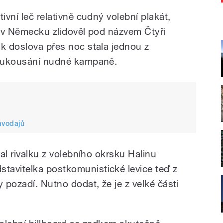
ivní leč relativně cudný volební plakát,
a v Německu zlidověl pod názvem Čtyři
ak doslova přes noc stala jednou z
 k ukousání nudné kampaně.
avodajů
val rivalku z volebního okrsku Halinu
tavitelka postkomunistické levice teď z
y pozadí. Nutno dodat, že je z velké části