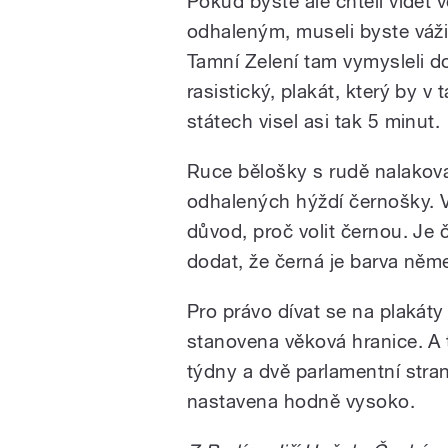
Pokud byste ale chtěli vidět 
odhaleným, museli byste váži
Tamní Zelení tam vymysleli dos
rasistický, plakát, který by 
státech visel asi tak 5 minut.
Ruce bělošky s rudě nalakova
odhalených hýždí černošky. V
důvod, proč volit černou. Je
dodat, že černá je barva ně
Pro právo dívat se na plakáty
stanovena věková hranice. A to
týdny a dvě parlamentní stran
nastavena hodně vysoko.