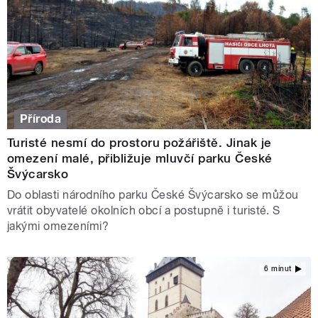
Příroda
Turisté nesmí do prostoru požářiště. Jinak je
omezení malé, přibližuje mluvčí parku České
Švýcarsko
Do oblasti národního parku České Švýcarsko se můžou
vrátit obyvatelé okolních obcí a postupně i turisté. S
jakými omezeními?
6 minut