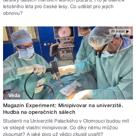
letošního léta pro české lesy. Co udělat pro jejich
obnovu?
20 minut
Věda
Magazín Experiment: Minipivovar na univerzitě.
Hudba na operačních sálech
Studenti na Univerzitě Palackého v Olomouci budou mít
ve sklepě vlastní minipivovar. Co díky němu můžou
zkoumat? A jaké pivo už vědci zkusili uvařit?