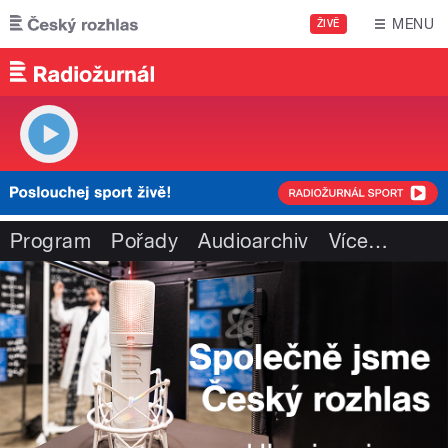
Přejít k hlavnímu obsahu
MENU
ŽIVĚ
Program
Pořady
Audioarchiv
Více
…