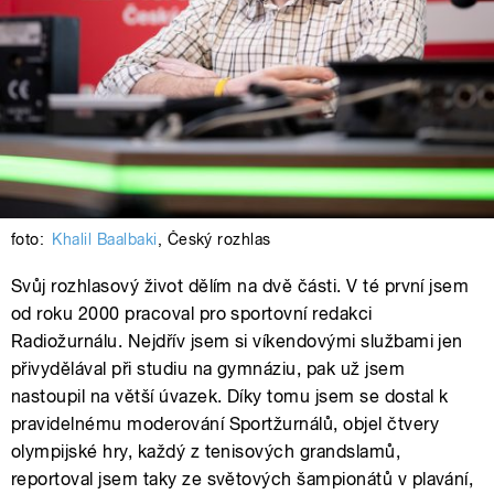
foto:
Khalil Baalbaki
,
Český rozhlas
Svůj rozhlasový život dělím na dvě části. V té první jsem
od roku 2000 pracoval pro sportovní redakci
Radiožurnálu. Nejdřív jsem si víkendovými službami jen
přivydělával při studiu na gymnáziu, pak už jsem
nastoupil na větší úvazek. Díky tomu jsem se dostal k
pravidelnému moderování Sportžurnálů, objel čtvery
olympijské hry, každý z tenisových grandslamů,
reportoval jsem taky ze světových šampionátů v plavání,