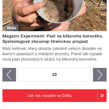
Věda
Magazín Experiment: Past na klikoroha borového.
Speleologové zkoumají Hranickou propast
Malý kelímek, který dokáže zabránit velkým škodám na
lesních pasekách s mladými stromky. Právě tak vypadá
nová past jihočeských vědců na klikoroha borového.
STRÁNKY
23
n
zí
Jak nás naladíte na DABu