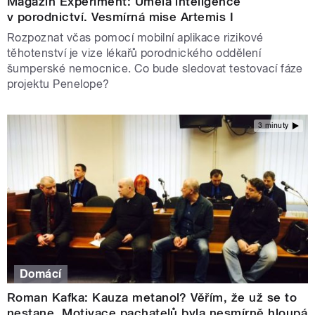
Magazín Experiment: Umělá inteligence
v porodnictví. Vesmírná mise Artemis I
Rozpoznat včas pomocí mobilní aplikace rizikové
těhotenství je vize lékařů porodnického oddělení
šumperské nemocnice. Co bude sledovat testovací fáze
projektu Penelope?
3 minuty
Domácí
Roman Kafka: Kauza metanol? Věřím, že už se to
nestane. Motivace pachatelů byla nesmírně hloupá