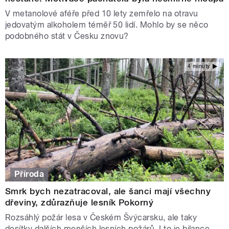
V metanolové aféře před 10 lety zemřelo na otravu
jedovatým alkoholem téměř 50 lidí. Mohlo by se něco
podobného stát v Česku znovu?
4 minuty
Příroda
Smrk bych nezatracoval, ale šanci mají všechny
dřeviny, zdůrazňuje lesník Pokorný
Rozsáhlý požár lesa v Českém Švýcarsku, ale taky
desítky dalších menších lesních požárů. I to je bilance