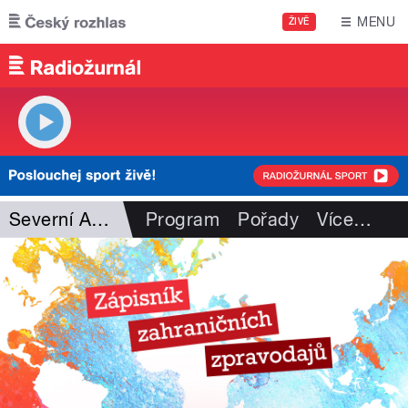
Přejít k hlavnímu obsahu
MENU
ŽIVĚ
Severní Amerika
Program
Pořady
Více
…