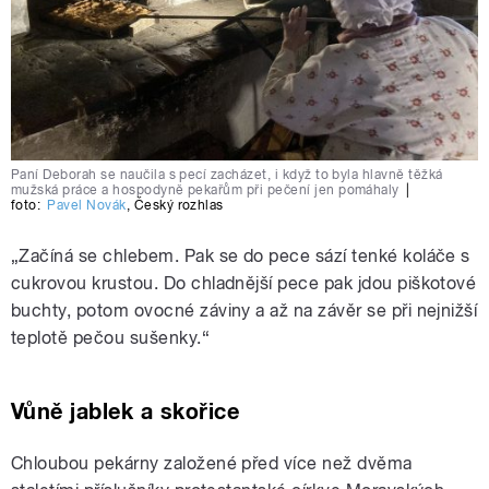
Paní Deborah se naučila s pecí zacházet, i když to byla hlavně těžká
mužská práce a hospodyně pekařům při pečení jen pomáhaly
|
foto:
Pavel Novák
,
Český rozhlas
„Začíná se chlebem. Pak se do pece sází tenké koláče s
cukrovou krustou. Do chladnější pece pak jdou piškotové
buchty, potom ovocné záviny a až na závěr se při nejnižší
teplotě pečou sušenky.“
Vůně jablek a skořice
Chloubou pekárny založené před více než dvěma