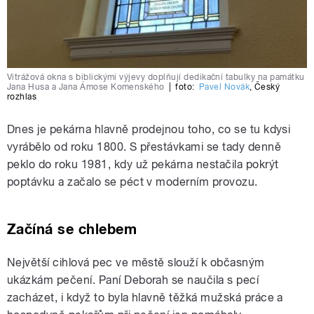
Vitrážová okna s biblickými výjevy doplňují dedikační tabulky na památku
Jana Husa a Jana Ámose Komenského
|
foto:
Pavel Novák
,
Český
rozhlas
Dnes je pekárna hlavně prodejnou toho, co se tu kdysi
vyrábělo od roku 1800. S přestávkami se tady denně
peklo do roku 1981, kdy už pekárna nestačila pokrýt
poptávku a začalo se péct v moderním provozu.
Začíná se chlebem
Největší cihlová pec ve městě slouží k občasným
ukázkám pečení. Paní Deborah se naučila s pecí
zacházet, i když to byla hlavně těžká mužská práce a