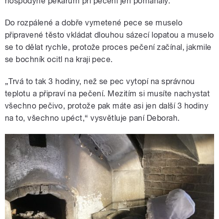
hospodyně pekařům při pečení jen pomáhaly.
Do rozpálené a dobře vymetené pece se muselo
připravené těsto vkládat dlouhou sázecí lopatou a muselo
se to dělat rychle, protože proces pečení začínal, jakmile
se bochník ocitl na kraji pece.
„Trvá to tak 3 hodiny, než se pec vytopí na správnou
teplotu a připraví na pečení. Mezitím si musíte nachystat
všechno pečivo, protože pak máte asi jen další 3 hodiny
na to, všechno upéct,“ vysvětluje paní Deborah.