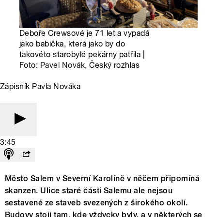
Deboře Crewsové je 71 let a vypadá
jako babička, která jako by do
takovéto starobylé pekárny patřila |
Foto:
Pavel Novák
, Český rozhlas
Zápisník Pavla Nováka
3:45
Město Salem v Severní Karolíně v něčem připomíná
skanzen. Ulice staré části Salemu ale nejsou
sestavené ze staveb svezených z širokého okolí.
Budovy stojí tam, kde vždycky byly, a v některých se