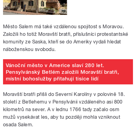
Město Salem má také vzdálenou spojitost s Moravou.
Založili ho totiž Moravští bratři, příslušníci protestantské
komunity ze Saska, kteří se do Ameriky vydali hledat
náboženskou svobodu.
Vánoční město v Americe slaví 280 let.
Pensylvánský Betlém založili Moravští bratři,
místní bohoslužby přitahují tisíce lidí
Moravští bratři přišli do Severní Karolíny v polovině 18.
století z Betlehemu v Pensylvánii vzdáleného asi 800
kilometrů na sever. A v lednu 1766 tady začalo osm
mužů vysekávat les, aby tu později mohla vzniknout
osada Salem.