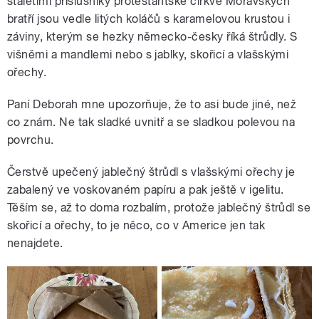
staletími příslušníky protestantské církve Moravských
bratří jsou vedle litých koláčů s karamelovou krustou i
záviny, kterým se hezky německo-česky říká štrůdly. S
višněmi a mandlemi nebo s jablky, skořicí a vlašskými
ořechy.
Paní Deborah mne upozorňuje, že to asi bude jiné, než
co znám. Ne tak sladké uvnitř a se sladkou polevou na
povrchu.
Čerstvě upečený jablečný štrůdl s vlašskými ořechy je
zabalený ve voskovaném papíru a pak ještě v igelitu.
Těším se, až to doma rozbalím, protože jablečný štrůdl se
skořicí a ořechy, to je něco, co v Americe jen tak
nenajdete.