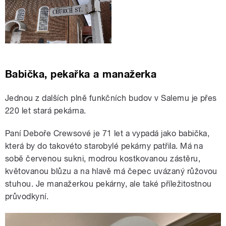
Babička, pekařka a manažerka
Jednou z dalších plně funkčních budov v Salemu je přes
220 let stará pekárna.
Paní Deboře Crewsové je 71 let a vypadá jako babička,
která by do takovéto starobylé pekárny patřila. Má na
sobě červenou sukni, modrou kostkovanou zástěru,
květovanou blůzu a na hlavě má čepec uvázaný růžovou
stuhou. Je manažerkou pekárny, ale také příležitostnou
průvodkyní.