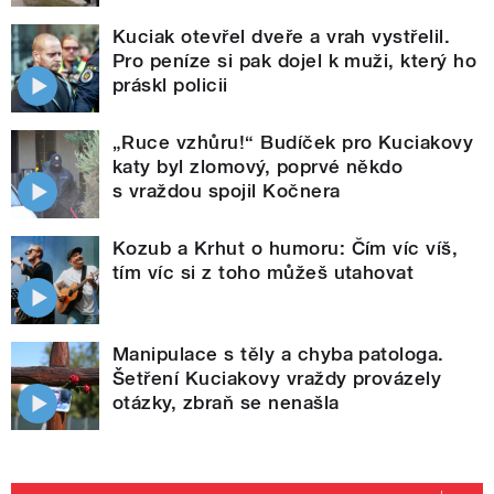
Kuciak otevřel dveře a vrah vystřelil.
Pro peníze si pak dojel k muži, který ho
práskl policii
„Ruce vzhůru!“ Budíček pro Kuciakovy
katy byl zlomový, poprvé někdo
s vraždou spojil Kočnera
Kozub a Krhut o humoru: Čím víc víš,
tím víc si z toho můžeš utahovat
Manipulace s těly a chyba patologa.
Šetření Kuciakovy vraždy provázely
otázky, zbraň se nenašla