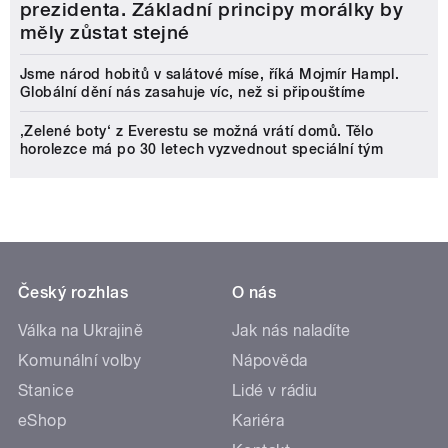
prezidenta. Základní principy morálky by
měly zůstat stejné
Jsme národ hobitů v salátové míse, říká Mojmír Hampl.
Globální dění nás zasahuje víc, než si připouštíme
‚Zelené boty‘ z Everestu se možná vrátí domů. Tělo
horolezce má po 30 letech vyzvednout speciální tým
Český rozhlas
O nás
Válka na Ukrajině
Jak nás naladíte
Komunální volby
Nápověda
Stanice
Lidé v rádiu
eShop
Kariéra