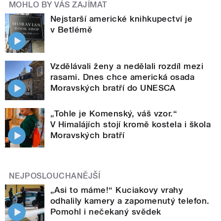
MOHLO BY VÁS ZAJÍMAT
Nejstarší americké knihkupectví je
v Betlémě
Vzdělávali ženy a nedělali rozdíl mezi
rasami. Dnes chce americká osada
Moravských bratří do UNESCA
„Tohle je Komenský, váš vzor.“
V Himalájích stojí kromě kostela i škola
Moravských bratří
NEJPOSLOUCHANĚJŠÍ
„Asi to máme!“ Kuciakovy vrahy
odhalily kamery a zapomenutý telefon.
Pomohl i nečekaný svědek