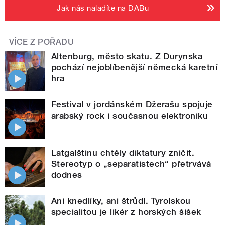
Jak nás naladíte na DABu
VÍCE Z POŘADU
Altenburg, město skatu. Z Durynska
pochází nejoblíbenější německá karetní
hra
Festival v jordánském Džerašu spojuje
arabský rock i současnou elektroniku
Latgalštinu chtěly diktatury zničit.
Stereotyp o „separatistech“ přetrvává
dodnes
Ani knedlíky, ani štrůdl. Tyrolskou
specialitou je likér z horských šišek