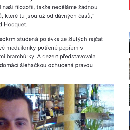
í naší filozofii, takže neděláme žádnou
ů, které tu jsou už od dávných časů,“
id Hocquet.
ředkrm studená polévka ze žlutých rajčat
vé medailonky potřené pepřem s
mi brambůrky. A dezert představovala
 domácí šlehačkou ochucená pravou