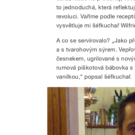
to jednoduchá, která reflektuj
revoluci. Vaříme podle recept
vysvětluje mi šéfkuchař Wilfr
A co se servírovalo? „Jako p
a s tvarohovým sýrem. Vepřo
česnekem, ugrilované s nový
rumová piškotová bábovka s
vanilkou,“ popsal šéfkuchař.