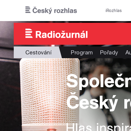
Přejít k hlavnímu obsahu
iRozhlas
Cestování
Program
Pořady
Au