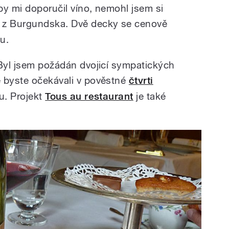
aby mi doporučil víno, nemohl jsem si
z Burgundska. Dvě decky se cenově
u.
 Byl jsem požádán dvojicí sympatických
é byste očekávali v pověstné
čtvrti
ku. Projekt
Tous au restaurant
je také