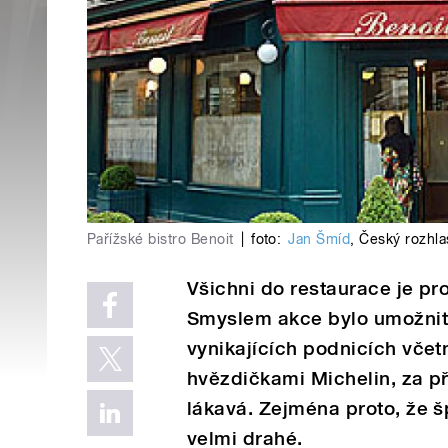
Pařížské bistro Benoit
|
foto:
Jan Šmíd
,
Český rozhla
Všichni do restaurace je proj
Smyslem akce bylo umožnit š
vynikajících podnicích vče
hvězdičkami Michelin, za př
lákavá. Zejména proto, že š
velmi drahé.