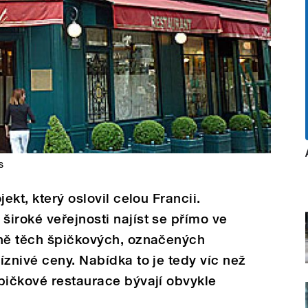
s
ekt, který oslovil celou Francii.
iroké veřejnosti najíst se přímo ve
tně těch špičkových, označených
íznivé ceny. Nabídka to je tedy víc než
pičkové restaurace bývají obvykle