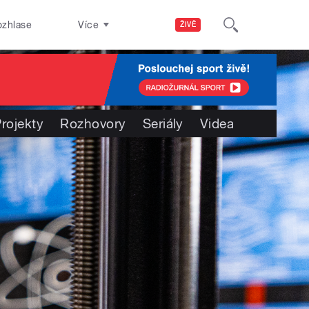
ozhlase
Více
ŽIVĚ
rojekty
Rozhovory
Seriály
Videa