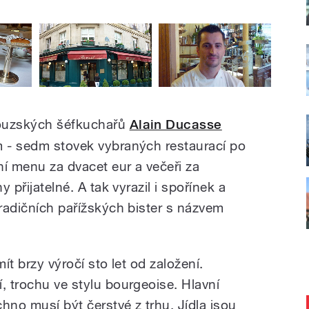
couzských šéfkuchařů
Alain Ducasse
m - sedm stovek vybraných restaurací po
dní menu za dvacet eur a večeři za
y přijatelné. A tak vyrazil i spořínek a
tradičních pařížských bister s názvem
mít brzy výročí sto let od založení.
, trochu ve stylu bourgeoise. Hlavní
hno musí být čerstvé z trhu. Jídla jsou