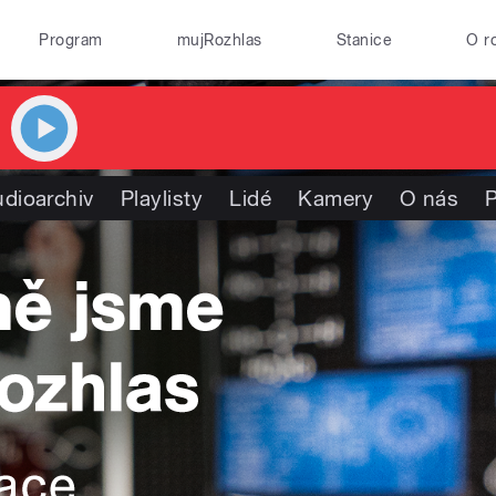
Program
mujRozhlas
Stanice
O r
dioarchiv
Playlisty
Lidé
Kamery
O nás
P