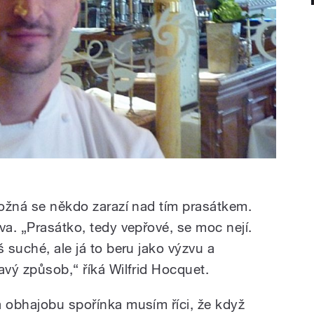
d
Možná se někdo zarazí nad tím prasátkem.
va. „Prasátko, tedy vepřové, se moc nejí.
š suché, ale já to beru jako výzvu a
avý způsob,“ říká Wilfrid Hocquet.
a obhajobu spořínka musím říci, že když