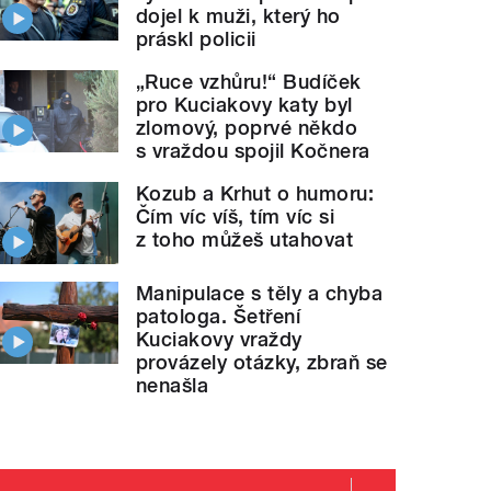
dojel k muži, který ho
práskl policii
„Ruce vzhůru!“ Budíček
pro Kuciakovy katy byl
zlomový, poprvé někdo
s vraždou spojil Kočnera
Kozub a Krhut o humoru:
Čím víc víš, tím víc si
z toho můžeš utahovat
Manipulace s těly a chyba
patologa. Šetření
Kuciakovy vraždy
provázely otázky, zbraň se
nenašla