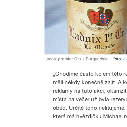
Ladoix premier Cru z Burgundska
|
foto:
J
„Chodíme často kolem této re
měli někdy konečně zajít. A k
reklamy na tuto akci, okamži
místa na večer už byla rezerv
oběd. Určitě toho nelitujeme. 
která má hvězdičku Michaelin