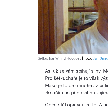
Šéfkuchař Wilfrid Hocquet
|
foto:
Jan Šmí
Asi už se vám sbíhají sliny. 
Pro šéfkuchaře je to však výz
Maso je to pro mnohé až příli
zkouším ho připravit na zajím
Oběd stál opravdu za to. A n