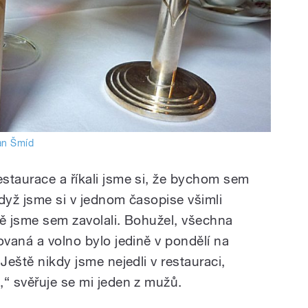
an Šmíd
staurace a říkali jsme si, že bychom sem
dyž jsme si v jednom časopise všimli
tě jsme sem zavolali. Bohužel, všechna
ovaná a volno bylo jedině v pondělí na
Ještě nikdy jsme nejedli v restauraci,
,“ svěřuje se mi jeden z mužů.