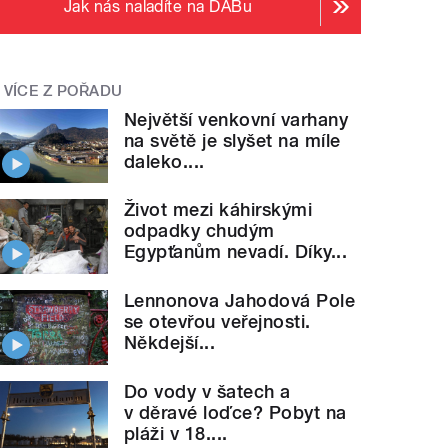
Jak nás naladíte na DABu
VÍCE Z POŘADU
Největší venkovní varhany
na světě je slyšet na míle
daleko....
Život mezi káhirskými
odpadky chudým
Egypťanům nevadí. Díky...
Lennonova Jahodová Pole
se otevřou veřejnosti.
Někdejší...
Do vody v šatech a
v děravé loďce? Pobyt na
pláži v 18....