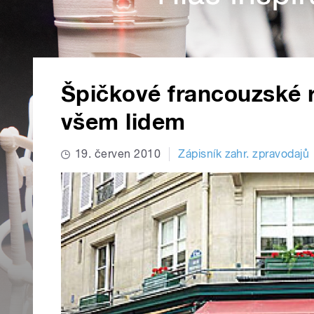
Špičkové francouzské r
všem lidem
19. červen 2010
Zápisník zahr. zpravodajů