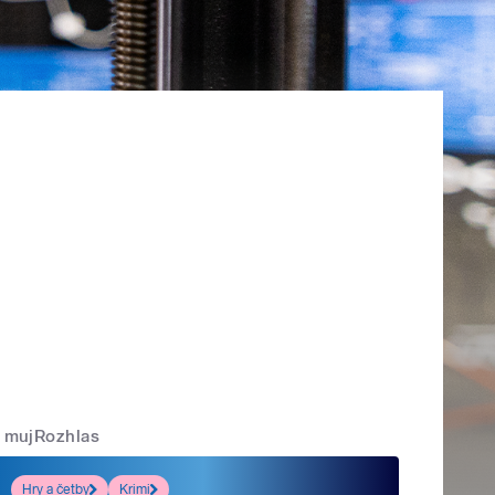
mujRozhlas
Hry a četby
Krimi