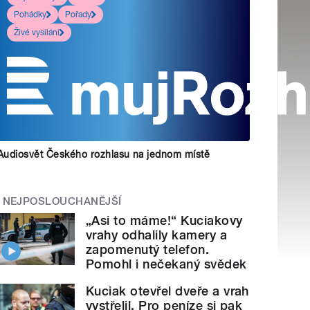
Pohádky
Pořady
Živé vysílání
Audiosvět Českého rozhlasu na jednom místě
NEJPOSLOUCHANĚJŠÍ
„Asi to máme!“ Kuciakovy
vrahy odhalily kamery a
zapomenutý telefon.
Pomohl i nečekaný svědek
Kuciak otevřel dveře a vrah
vystřelil. Pro peníze si pak