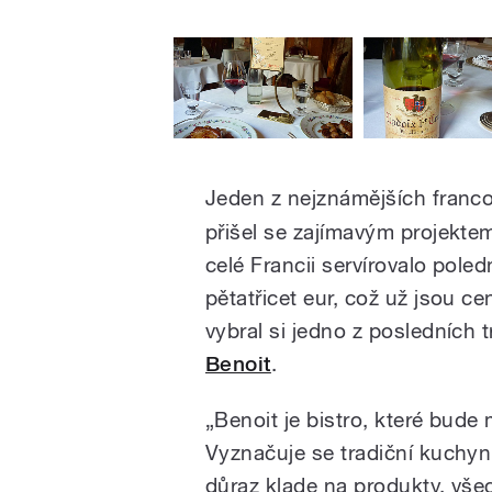
Jeden z nejznámějších fran
přišel se zajímavým projekte
celé Francii servírovalo pole
pětatřicet eur, což už jsou cen
vybral si jedno z posledních 
Benoit
.
„Benoit je bistro, které bude 
Vyznačuje se tradiční kuchyní
důraz klade na produkty, všec