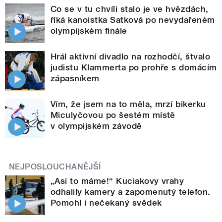
Co se v tu chvíli stalo je ve hvězdách,
říká kanoistka Satková po nevydařeném
olympijském finále
Hrál aktivní divadlo na rozhodčí, štvalo
judistu Klammerta po prohře s domácím
zápasníkem
Vím, že jsem na to měla, mrzí bikerku
Miculyčovou po šestém místě
v olympijském závodě
NEJPOSLOUCHANĚJŠÍ
„Asi to máme!“ Kuciakovy vrahy
odhalily kamery a zapomenutý telefon.
Pomohl i nečekaný svědek