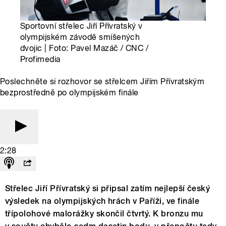
Sportovní střelec Jiří Přívratský v
olympijském závodě smíšených
dvojic | Foto: Pavel Mazáč / CNC /
Profimedia
Poslechněte si rozhovor se střelcem Jiřím Přívratským
bezprostředně po olympijském finále
2:28
Střelec Jiří Přívratský si připsal zatím nejlepší český
výsledek na olympijských hrách v Paříži, ve finále
třípolohové malorážky skončil čtvrtý. K bronzu mu