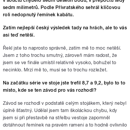
v součtu chybělo sedm desetin bodu, v přepočtu tedy
sedm milimetrů. Podle Přívratského sehrál klíčovou
roli nedopnutý řemínek kabátu.
Zatím nejlepší český výsledek tady na hrách, ale to vás
asi teď netěší.
Řekl jste to naprosto správně, zatím mě to moc netěší.
Jsem z toho trochu smutný, zároveň mám radost, že
jsem se ve finále umístil relativně vysoko, bohužel to
necinklo. Mrzí mě to, musí se to trochu rozležet.
Na začátku série ve stoje jste trefil 8,7 a 9,2, bylo to to
místo, kde se ten závod pro vás rozhodl?
Závod se rozhodl v podstatě celým stojákem, který nebyl
úplně šťastný. Udělal jsem tam školáckou chybu, kdy
jsem si při přestavbě na střelbu vestoje zapomněl
dotáhnout řemínek na pravém rameni a to hodně ovlivnilo