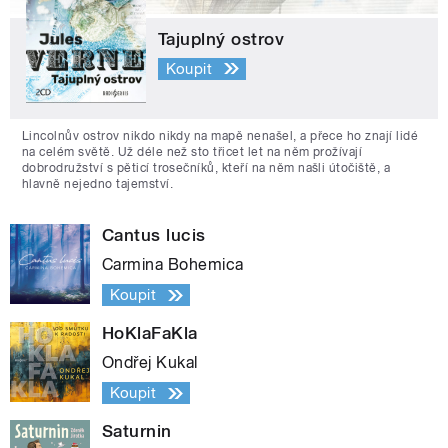
Tajuplný ostrov
Koupit
Lincolnův ostrov nikdo nikdy na mapě nenašel, a přece ho znají lidé
na celém světě. Už déle než sto třicet let na něm prožívají
dobrodružství s pěticí trosečníků, kteří na něm našli útočiště, a
hlavně nejedno tajemství.
Cantus lucis
Carmina Bohemica
Koupit
HoKlaFaKla
Ondřej Kukal
Koupit
Saturnin