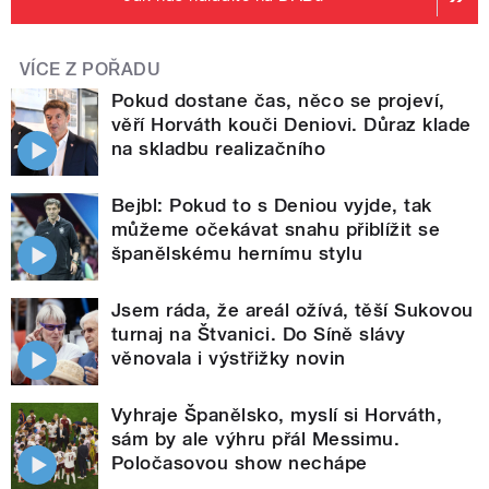
VÍCE Z POŘADU
Pokud dostane čas, něco se projeví,
věří Horváth kouči Deniovi. Důraz klade
na skladbu realizačního
Bejbl: Pokud to s Deniou vyjde, tak
můžeme očekávat snahu přiblížit se
španělskému hernímu stylu
Jsem ráda, že areál ožívá, těší Sukovou
turnaj na Štvanici. Do Síně slávy
věnovala i výstřižky novin
Vyhraje Španělsko, myslí si Horváth,
sám by ale výhru přál Messimu.
Poločasovou show nechápe