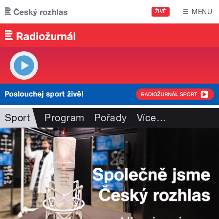
Přejít k hlavnímu obsahu
MENU
ŽIVĚ
Sport
Program
Pořady
Více
…