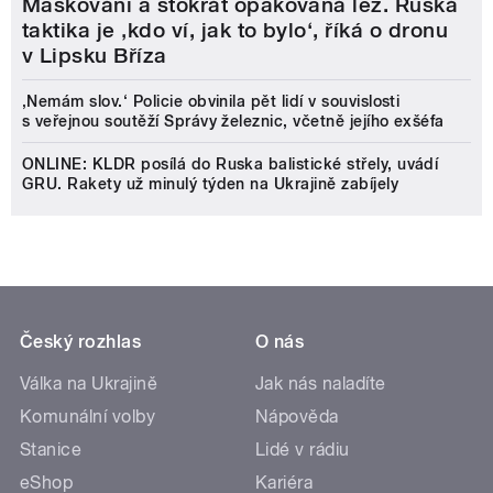
Maskování a stokrát opakovaná lež. Ruská
taktika je ‚kdo ví, jak to bylo‘, říká o dronu
v Lipsku Bříza
‚Nemám slov.‘ Policie obvinila pět lidí v souvislosti
s veřejnou soutěží Správy železnic, včetně jejího exšéfa
ONLINE: KLDR posílá do Ruska balistické střely, uvádí
GRU. Rakety už minulý týden na Ukrajině zabíjely
Český rozhlas
O nás
Válka na Ukrajině
Jak nás naladíte
Komunální volby
Nápověda
Stanice
Lidé v rádiu
eShop
Kariéra