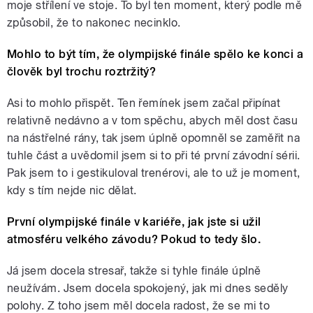
moje střílení ve stoje. To byl ten moment, který podle mě
způsobil, že to nakonec necinklo.
Mohlo to být tím, že olympijské finále spělo ke konci a
člověk byl trochu roztržitý?
Asi to mohlo přispět. Ten řemínek jsem začal připínat
relativně nedávno a v tom spěchu, abych měl dost času
na nástřelné rány, tak jsem úplně opomněl se zaměřit na
tuhle část a uvědomil jsem si to při té první závodní sérii.
Pak jsem to i gestikuloval trenérovi, ale to už je moment,
kdy s tím nejde nic dělat.
První olympijské finále v kariéře, jak jste si užil
atmosféru velkého závodu? Pokud to tedy šlo.
Já jsem docela stresař, takže si tyhle finále úplně
neužívám. Jsem docela spokojený, jak mi dnes seděly
polohy. Z toho jsem měl docela radost, že se mi to