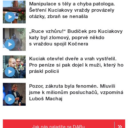
Manipulace s těly a chyba patologa.
Šetření Kuciakovy vraždy provázely
otázky, zbraň se nenašla
„Ruce vzhůru!“ Budíček pro Kuciakovy
katy byl zlomový, poprvé někdo
s vraždou spojil Kočnera
Kuciak otevřel dveře a vrah vystřelil.
Pro peníze si pak dojel k muži, který ho
práskl policii
Pozor, zákruta byla fenomén. Mluvili
jsme k milionům posluchačů, vzpomíná
Luboš Machaj
Jak nás naladíte na DABu