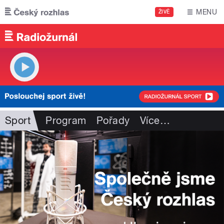
Přejít k hlavnímu obsahu
MENU
ŽIVĚ
Sport
Program
Pořady
Více
…