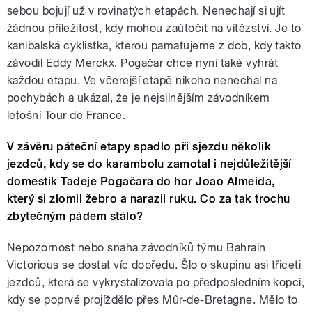
sebou bojují už v rovinatých etapách. Nenechají si ujít
žádnou příležitost, kdy mohou zaútočit na vítězství. Je to
kanibalská cyklistka, kterou pamatujeme z dob, kdy takto
závodil Eddy Merckx. Pogačar chce nyní také vyhrát
každou etapu. Ve včerejší etapě nikoho nenechal na
pochybách a ukázal, že je nejsilnějším závodníkem
letošní Tour de France.
V závěru páteční etapy spadlo při sjezdu několik
jezdců, kdy se do karambolu zamotal i nejdůležitější
domestik Tadeje Pogačara do hor Joao Almeida,
který si zlomil žebro a narazil ruku. Co za tak trochu
zbytečným pádem stálo?
Nepozornost nebo snaha závodníků týmu Bahrain
Victorious se dostat víc dopředu. Šlo o skupinu asi třiceti
jezdců, která se vykrystalizovala po předposledním kopci,
kdy se poprvé projíždělo přes Mûr-de-Bretagne. Mělo to