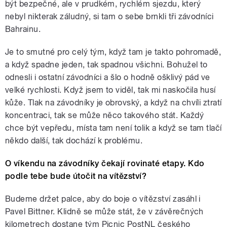
být bezpečné, ale v prudkém, rychlém sjezdu, který
nebyl nikterak záludný, si tam o sebe brnkli tři závodníci
Bahrainu.
Je to smutné pro celý tým, když tam je takto pohromadě,
a když spadne jeden, tak spadnou všichni. Bohužel to
odnesli i ostatní závodníci a šlo o hodně ošklivý pád ve
velké rychlosti. Když jsem to viděl, tak mi naskočila husí
kůže. Tlak na závodníky je obrovský, a když na chvíli ztratí
koncentraci, tak se může něco takového stát. Každý
chce být vepředu, místa tam není tolik a když se tam tlačí
někdo další, tak dochází k problému.
O víkendu na závodníky čekají rovinaté etapy. Kdo
podle tebe bude útočit na vítězství?
Budeme držet palce, aby do boje o vítězství zasáhl i
Pavel Bittner. Klidně se může stát, že v závěrečných
kilometrech dostane tým Picnic PostNL českého