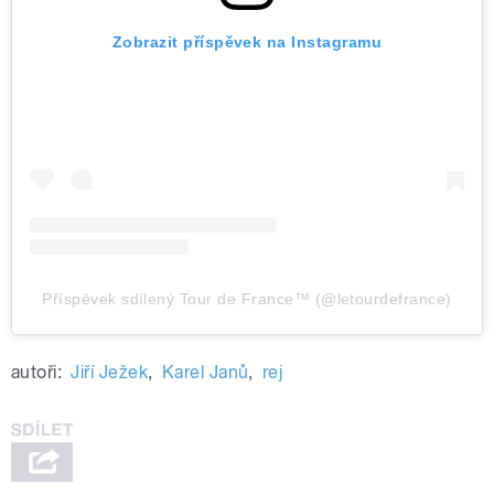
Zobrazit příspěvek na Instagramu
Příspěvek sdílený Tour de France™ (@letourdefrance)
autoři:
Jiří Ježek
,
Karel Janů
,
rej