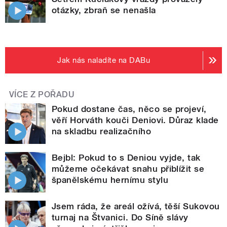
otázky, zbraň se nenašla
Jak nás naladíte na DABu
VÍCE Z POŘADU
Pokud dostane čas, něco se projeví,
věří Horváth kouči Deniovi. Důraz klade
na skladbu realizačního
Bejbl: Pokud to s Deniou vyjde, tak
můžeme očekávat snahu přiblížit se
španělskému hernímu stylu
Jsem ráda, že areál ožívá, těší Sukovou
turnaj na Štvanici. Do Síně slávy