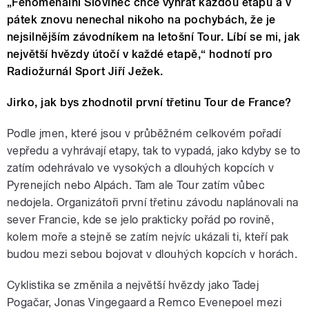
„Fenomenální Slovinec chce vyhrát každou etapu a v
pátek znovu nenechal nikoho na pochybách, že je
nejsilnějším závodníkem na letošní Tour. Líbí se mi, jak
největší hvězdy útočí v každé etapě,“ hodnotí pro
Radiožurnál Sport Jiří Ježek.
Jirko, jak bys zhodnotil první třetinu Tour de France?
Podle jmen, které jsou v průběžném celkovém pořadí
vepředu a vyhrávají etapy, tak to vypadá, jako kdyby se to
zatím odehrávalo ve vysokých a dlouhých kopcích v
Pyrenejích nebo Alpách. Tam ale Tour zatím vůbec
nedojela. Organizátoři první třetinu závodu naplánovali na
sever Francie, kde se jelo prakticky pořád po rovině,
kolem moře a stejně se zatím nejvíc ukázali ti, kteří pak
budou mezi sebou bojovat v dlouhých kopcích v horách.
Cyklistika se změnila a největší hvězdy jako Tadej
Pogačar, Jonas Vingegaard a Remco Evenepoel mezi