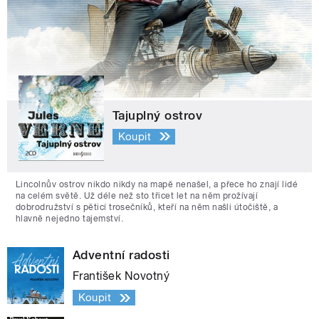
Tajuplný ostrov
Koupit
Lincolnův ostrov nikdo nikdy na mapě nenašel, a přece ho znají lidé
na celém světě. Už déle než sto třicet let na něm prožívají
dobrodružství s pěticí trosečníků, kteří na něm našli útočiště, a
hlavně nejedno tajemství.
Adventní radosti
František Novotný
Koupit