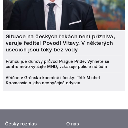
Situace na českých řekách není příznivá,
varuje ředitel Povodí Vltavy. V některých
úsecích jsou toky bez vody
Prahou jde duhový průvod Prague Pride. Vyhněte se
centru nebo využijte MHD, vzkazuje policie řidičům
Afričan v Grónsku konečně i česky: Tété-Michel
Kpomassie a jeho neobyčejná odysea
Český rozhlas
O nás