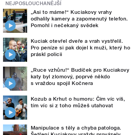
NEJPOSLOUCHANĚJŠÍ
„Asi to máme!“ Kuciakovy vrahy
odhalily kamery a zapomenutý telefon.
Pomohl i nečekaný svědek
Kuciak otevřel dveře a vrah vystřelil.
Pro peníze si pak dojel k muži, který ho
práskl policii
„Ruce vzhůru!“ Budíček pro Kuciakovy
katy byl zlomový, poprvé někdo
s vraždou spojil Kočnera
Kozub a Krhut o humoru: Čím víc víš,
tím víc si z toho můžeš utahovat
Manipulace s těly a chyba patologa.
Šetření Kuciakovy vraždy provázely