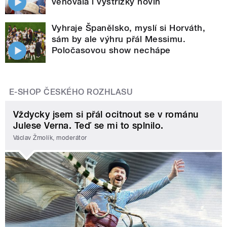
věnovala i výstřižky novin
Vyhraje Španělsko, myslí si Horváth,
sám by ale výhru přál Messimu.
Poločasovou show nechápe
E-SHOP ČESKÉHO ROZHLASU
Vždycky jsem si přál ocitnout se v románu
Julese Verna. Teď se mi to splnilo.
Václav Žmolík, moderátor