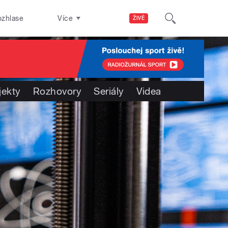
ozhlase
Více
ŽIVĚ
jekty
Rozhovory
Seriály
Videa