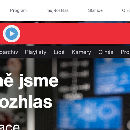
Program
mujRozhlas
Stanice
O r
oarchiv
Playlisty
Lidé
Kamery
O nás
Pro