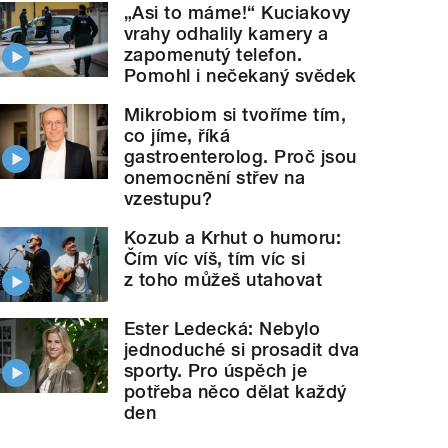
„Asi to máme!“ Kuciakovy
vrahy odhalily kamery a
zapomenutý telefon.
Pomohl i nečekaný svědek
Mikrobiom si tvoříme tím,
co jíme, říká
gastroenterolog. Proč jsou
onemocnění střev na
vzestupu?
Kozub a Krhut o humoru:
Čím víc víš, tím víc si
z toho můžeš utahovat
Ester Ledecká: Nebylo
jednoduché si prosadit dva
sporty. Pro úspěch je
potřeba něco dělat každý
den