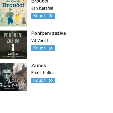
Broučci
Jan Karafiát
Koupit
Pohřbeni zaživa
Vít Vencl
Koupit
Zámek
Franz Kafka
Koupit