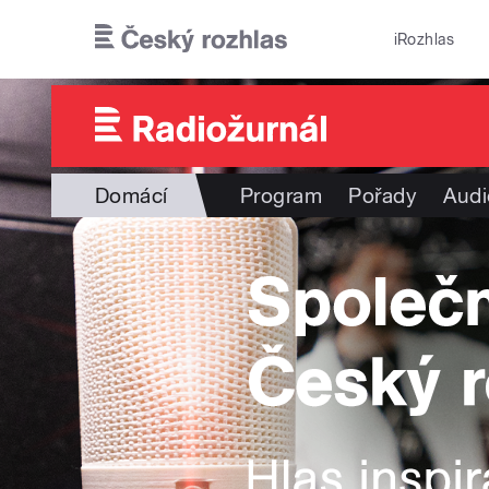
Přejít k hlavnímu obsahu
iRozhlas
Domácí
Program
Pořady
Audi