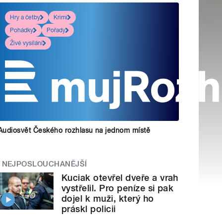
Hry a četby
Krimi
Pohádky
Pořady
Živé vysílání
Audiosvět Českého rozhlasu na jednom místě
NEJPOSLOUCHANĚJŠÍ
Kuciak otevřel dveře a vrah
vystřelil. Pro peníze si pak
dojel k muži, který ho
práskl policii