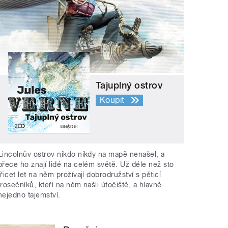
Tajuplný ostrov
Koupit
Lincolnův ostrov nikdo nikdy na mapě nenašel, a
přece ho znají lidé na celém světě. Už déle než sto
třicet let na něm prožívají dobrodružství s pěticí
trosečníků, kteří na něm našli útočiště, a hlavně
nejedno tajemství.