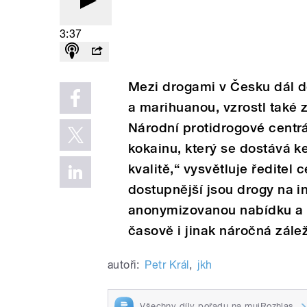
3:37
Mezi drogami v Česku dál d
a marihuanou, vzrostl také 
Národní protidrogové centr
kokainu, který se dostává ke
kvalitě,“ vysvětluje ředitel
dostupnější jsou drogy na in
anonymizovanou nabídku a 
časově i jinak náročná zálež
autoři:
Petr Král
,
jkh
Všechny díly pořadu na mujRozhlas