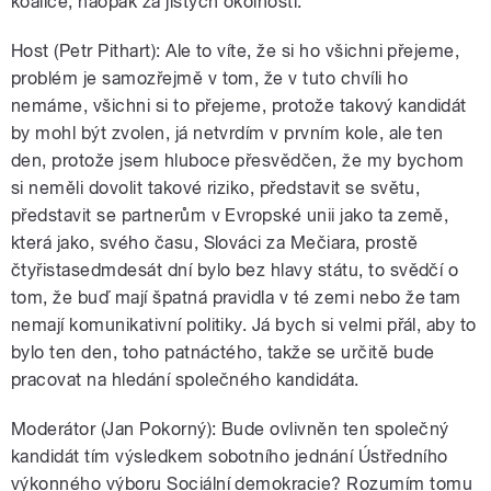
koalice, naopak za jistých okolností.
Host (Petr Pithart): Ale to víte, že si ho všichni přejeme,
problém je samozřejmě v tom, že v tuto chvíli ho
nemáme, všichni si to přejeme, protože takový kandidát
by mohl být zvolen, já netvrdím v prvním kole, ale ten
den, protože jsem hluboce přesvědčen, že my bychom
si neměli dovolit takové riziko, představit se světu,
představit se partnerům v Evropské unii jako ta země,
která jako, svého času, Slováci za Mečiara, prostě
čtyřistasedmdesát dní bylo bez hlavy státu, to svědčí o
tom, že buď mají špatná pravidla v té zemi nebo že tam
nemají komunikativní politiky. Já bych si velmi přál, aby to
bylo ten den, toho patnáctého, takže se určitě bude
pracovat na hledání společného kandidáta.
Moderátor (Jan Pokorný): Bude ovlivněn ten společný
kandidát tím výsledkem sobotního jednání Ústředního
výkonného výboru Sociální demokracie? Rozumím tomu