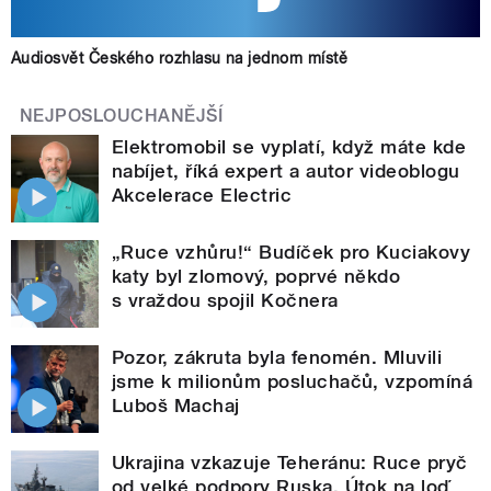
Audiosvět Českého rozhlasu na jednom místě
NEJPOSLOUCHANĚJŠÍ
Elektromobil se vyplatí, když máte kde
nabíjet, říká expert a autor videoblogu
Akcelerace Electric
„Ruce vzhůru!“ Budíček pro Kuciakovy
katy byl zlomový, poprvé někdo
s vraždou spojil Kočnera
Pozor, zákruta byla fenomén. Mluvili
jsme k milionům posluchačů, vzpomíná
Luboš Machaj
Ukrajina vzkazuje Teheránu: Ruce pryč
od velké podpory Ruska. Útok na loď