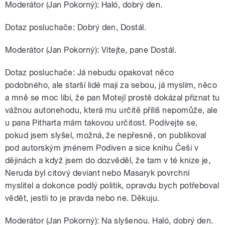
Moderátor (Jan Pokorný): Haló, dobrý den.
Dotaz posluchače: Dobrý den, Dostál.
Moderátor (Jan Pokorný): Vítejte, pane Dostál.
Dotaz posluchače: Já nebudu opakovat něco
podobného, ale starší lidé mají za sebou, já myslím, něco
a mně se moc líbí, že pan Motejl prostě dokázal přiznat tu
vážnou autonehodu, která mu určitě příliš nepomůže, ale
u pana Pitharta mám takovou určitost. Podívejte se,
pokud jsem slyšel, možná, že nepřesně, on publikoval
pod autorským jménem Podiven a sice knihu Češi v
dějinách a když jsem do dozvěděl, že tam v té knize je,
Neruda byl citový deviant nebo Masaryk povrchní
myslitel a dokonce podlý politik, opravdu bych potřeboval
vědět, jestli to je pravda nebo ne. Děkuju.
Moderátor (Jan Pokorný): Na slyšenou. Haló, dobrý den.