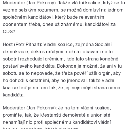
Moderátor (Jan Pokorný): Takže vládní koalice, když se to
vezme selským rozumem, se možná domluví na jednom
společném kandidátovi, který bude relevantním
oponentem třeba, dnes už známému, kandidátovi za
ODS?
Host (Petr Pithart): Vládní koalice, zejména Sociální
demokracie, čeká s určitými možná i obavami na to
sobotní rozhodující grémium, kde tato strana konečně
postaví svého kandidáta. Dokonce je možné, že ani v tu
sobotu se to nepovede, že třeba pověří užší orgán, aby
ho dohodl s ostatními, aby ho jmenoval, takže vládní
koalice teď je na tom tak, že její nejsilnější strana nemá
kandidáta.
Moderátor (Jan Pokorný): Je na tom vládní koalice,
promiňte, tak, že křesťanští demokraté a unionisté
nenamítají nic proti společnému kandidátovi vládní