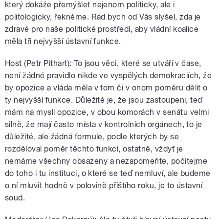
který dokáže přemýšlet nejenom politicky, ale i
politologicky, řekněme. Rád bych od Vás slyšel, zda je
zdravé pro naše politické prostředí, aby vládní koalice
měla tři nejvyšší ústavní funkce.
Host (Petr Pithart): To jsou věci, které se utváří v čase,
není žádné pravidlo nikde ve vyspělých demokraciích, že
by opozice a vláda měla v tom či v onom poměru dělit o
ty nejvyšší funkce. Důležité je, že jsou zastoupeni, teď
mám na mysli opozice, v obou komorách v senátu velmi
silně, že mají často místa v kontrolních orgánech, to je
důležité, ale žádná formule, podle kterých by se
rozděloval poměr těchto funkcí, ostatně, vždyť je
nemáme všechny obsazeny a nezapomeňte, počítejme
do toho i tu instituci, o které se teď nemluví, ale budeme
o ní mluvit hodně v polovině příštího roku, je to ústavní
soud.