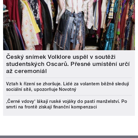
Český snímek Volklore uspěl v soutěži
studentských Oscarů. Přesné umístění určí
až ceremoniál
Vztah k řízení se zhoršuje. Lidé za volantem běžně sledují
sociální sítě, upozorňuje Novotný
‚Černé vdovy‘ lákají ruské vojáky do pasti manželství. Po
smrti na frontě získají finanční kompenzaci