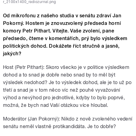
r_2100x1400_radiozurnal.png
Od mikrofonu z našeho studia v senátu zdraví Jan
Pokorný. Hostem je znovuzvolený předseda horní
komory Petr Pithart. Vítejte. Vaše zvolení, pane
předsedo, čteme v komentářích, prý bylo výsledkem
politických dohod. Dokážete říct stručně a jasně,
jakých?
Host (Petr Pithart): Skoro všecko je v politice výsledkem
dohod a to snad je dobře nebo snad by to měl být
výsledek nedohod? Je to výsledek dohod, ale je to už po
třetí a snad je v tom něco víc než pouhé vyvažování
výhod a nevýhod pro jednotlivé, kdyby to bylo poprvé,
možná, že bych nad Vaší otázkou více hloubal.
Moderátor (Jan Pokorný): Nikdo z nově zvoleného vedení
senátu neměl vlastně protikandidáta. Je to dobře?