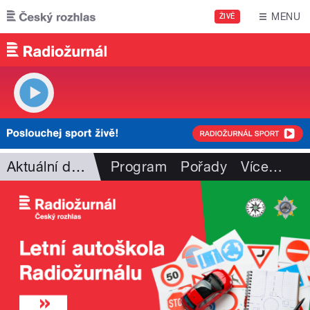
Přejít k hlavnímu obsahu
MENU
ŽIVĚ
Aktuální dění
Program
Pořady
Více
…