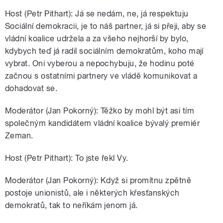
Host (Petr Pithart): Já se nedám, ne, já respektuju
Sociální demokracii, je to náš partner, já si přeji, aby se
vládní koalice udržela a za všeho nejhorší by bylo,
kdybych teď já radil sociálním demokratům, koho mají
vybrat. Oni vyberou a nepochybuju, že hodinu poté
začnou s ostatními partnery ve vládě komunikovat a
dohadovat se.
Moderátor (Jan Pokorný): Těžko by mohl být asi tím
společným kandidátem vládní koalice bývalý premiér
Zeman.
Host (Petr Pithart): To jste řekl Vy.
Moderátor (Jan Pokorný): Když si promítnu zpětně
postoje unionistů, ale i některých křesťanských
demokratů, tak to neříkám jenom já.