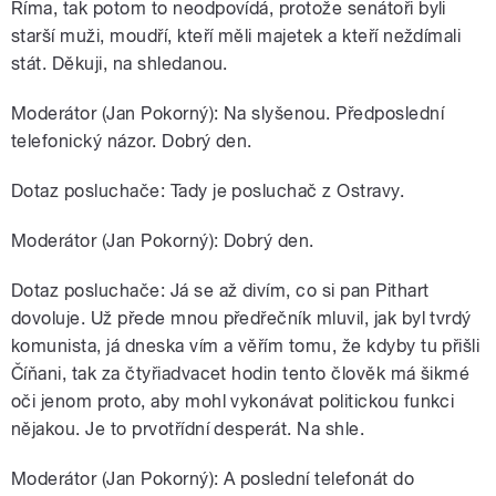
Říma, tak potom to neodpovídá, protože senátoři byli
starší muži, moudří, kteří měli majetek a kteří neždímali
stát. Děkuji, na shledanou.
Moderátor (Jan Pokorný): Na slyšenou. Předposlední
telefonický názor. Dobrý den.
Dotaz posluchače: Tady je posluchač z Ostravy.
Moderátor (Jan Pokorný): Dobrý den.
Dotaz posluchače: Já se až divím, co si pan Pithart
dovoluje. Už přede mnou předřečník mluvil, jak byl tvrdý
komunista, já dneska vím a věřím tomu, že kdyby tu přišli
Číňani, tak za čtyřiadvacet hodin tento člověk má šikmé
oči jenom proto, aby mohl vykonávat politickou funkci
nějakou. Je to prvotřídní desperát. Na shle.
Moderátor (Jan Pokorný): A poslední telefonát do