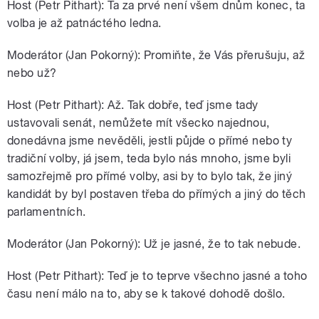
Host (Petr Pithart): Ta za prvé není všem dnům konec, ta
volba je až patnáctého ledna.
Moderátor (Jan Pokorný): Promiňte, že Vás přerušuju, až
nebo už?
Host (Petr Pithart): Až. Tak dobře, teď jsme tady
ustavovali senát, nemůžete mít všecko najednou,
donedávna jsme nevěděli, jestli půjde o přímé nebo ty
tradiční volby, já jsem, teda bylo nás mnoho, jsme byli
samozřejmě pro přímé volby, asi by to bylo tak, že jiný
kandidát by byl postaven třeba do přímých a jiný do těch
parlamentních.
Moderátor (Jan Pokorný): Už je jasné, že to tak nebude.
Host (Petr Pithart): Teď je to teprve všechno jasné a toho
času není málo na to, aby se k takové dohodě došlo.