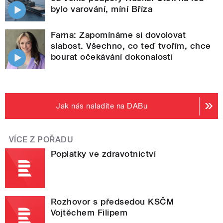
bylo varování, míní Bříza
Farna: Zapomínáme si dovolovat
slabost. Všechno, co teď tvořím, chce
bourat očekávání dokonalosti
Jak nás naladíte na DABu
VÍCE Z POŘADU
Poplatky ve zdravotnictví
Rozhovor s předsedou KSČM
Vojtěchem Filipem