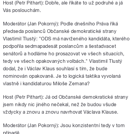
Host (Petr Pithart): Dobře, ale říkáte to už podruhé a já
Vás poslouchám.
Moderátor (Jan Pokorný): Podle dnešního Práva říká
předseda poslanců Občanské demokratické strany
Vlastimil Tlustý: "ODS má navrženého kandidáta, kterého
podpořila sedmapadesát poslancům a šestadvacet
senátorů a hodláme ho prosazovat ve všech situacích,
tedy ve všech opakovaných volbách." Vlastimil Tlustý
dodal, že i Václav Klaus souhlasí s tím, že bude
nominován opakovaně. Je to logická taktika vyvolaná
vlastně i kandidaturou Miloše Zemana?
Host (Petr Pithart): Já od Občanské demokratické strany
jsem nikdy nic jiného nečekal, než že budou všude
vždycky a znovu a znovu navrhovat Václava Klause.
Moderátor (Jan Pokorný): Jsou konzistentní tedy v tom
případě.