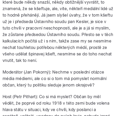
které bude někdy snazší, někdy obtížnější vyvrátit, to
znamená, že se kšeftuje, ale, víte, někteří mediální lidé už
to hodně přehánějí. Já jsem slyšel úvahy, že v tom kšeftu
už je i předseda Ústavního soudu pan Kesler, je sice v
tuto chvíli v pracovní neschopnosti, ale je a já si myslím,
že zůstane předsedou Ústavního soudu. Přesto se v těch
kalkulacích počítá už i s ním, takže zase my se nesmíme
nechat touhletou potřebou některých médií, prostě ze
všeho udělat špinavej kšeft, nesmíme se do toho nechat
vnutit, tak to není.
Moderátor (Jan Pokorný): Nechme v poslední otázce
média médiemi, ale co si o tom má pomyslet normální
občan, který tu politiku sleduje jenom okrajově?
Host (Petr Pithart): Co si má myslet? Občan by měl
vědět, že poprvé od roku 1918 v této zemi bude volena
hlava státu v situaci, kdy ve chvíli, kdy poslanci a