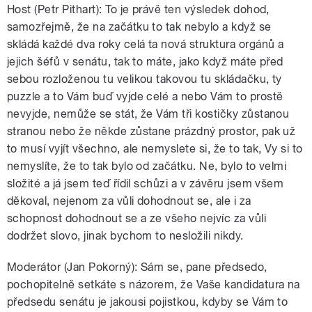
Host (Petr Pithart): To je právě ten výsledek dohod,
samozřejmě, že na začátku to tak nebylo a když se
skládá každé dva roky celá ta nová struktura orgánů a
jejich šéfů v senátu, tak to máte, jako když máte před
sebou rozloženou tu velikou takovou tu skládačku, ty
puzzle a to Vám buď vyjde celé a nebo Vám to prostě
nevyjde, nemůže se stát, že Vám tři kostičky zůstanou
stranou nebo že někde zůstane prázdný prostor, pak už
to musí vyjít všechno, ale nemyslete si, že to tak, Vy si to
nemyslíte, že to tak bylo od začátku. Ne, bylo to velmi
složité a já jsem teď řídil schůzi a v závěru jsem všem
děkoval, nejenom za vůli dohodnout se, ale i za
schopnost dohodnout se a ze všeho nejvíc za vůli
dodržet slovo, jinak bychom to nesložili nikdy.
Moderátor (Jan Pokorný): Sám se, pane předsedo,
pochopitelně setkáte s názorem, že Vaše kandidatura na
předsedu senátu je jakousi pojistkou, kdyby se Vám to