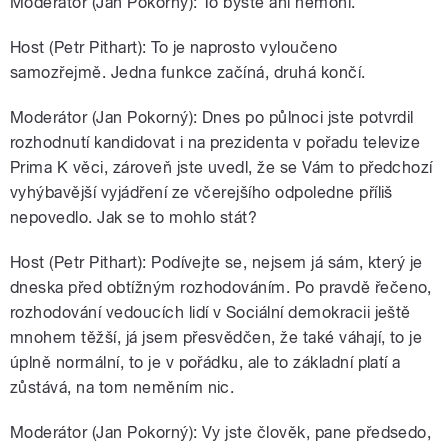
Moderátor (Jan Pokorný): To byste ani nemohl.
Host (Petr Pithart): To je naprosto vyloučeno
samozřejmě. Jedna funkce začíná, druhá končí.
Moderátor (Jan Pokorný): Dnes po půlnoci jste potvrdil
rozhodnutí kandidovat i na prezidenta v pořadu televize
Prima K věci, zároveň jste uvedl, že se Vám to předchozí
vyhýbavější vyjádření ze včerejšího odpoledne příliš
nepovedlo. Jak se to mohlo stát?
Host (Petr Pithart): Podívejte se, nejsem já sám, který je
dneska před obtížným rozhodováním. Po pravdě řečeno,
rozhodování vedoucích lidí v Sociální demokracii ještě
mnohem těžší, já jsem přesvědčen, že také váhají, to je
úplně normální, to je v pořádku, ale to základní platí a
zůstává, na tom neměním nic.
Moderátor (Jan Pokorný): Vy jste člověk, pane předsedo,