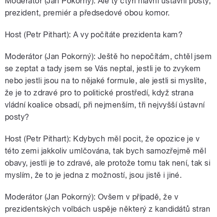
Moderátor (Jan Pokorný): Ale ty čtyři hlavní ústavní posty,
prezident, premiér a předsedové obou komor.
Host (Petr Pithart): A vy počítáte prezidenta kam?
Moderátor (Jan Pokorný): Ještě ho nepočítám, chtěl jsem
se zeptat a tady jsem se Vás neptal, jestli je to zvykem
nebo jestli jsou na to nějaké formule, ale jestli si myslíte,
že je to zdravé pro to politické prostředí, když strana
vládní koalice obsadí, při nejmenším, tři nejvyšší ústavní
posty?
Host (Petr Pithart): Kdybych měl pocit, že opozice je v
této zemi jakkoliv umlčována, tak bych samozřejmě měl
obavy, jestli je to zdravé, ale protože tomu tak není, tak si
myslím, že to je jedna z možností, jsou jistě i jiné.
Moderátor (Jan Pokorný): Ovšem v případě, že v
prezidentských volbách uspěje některý z kandidátů stran