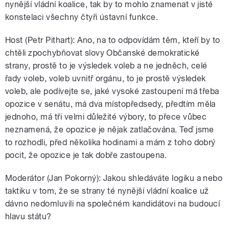
nynější vládní koalice, tak by to mohlo znamenat v jisté
konstelaci všechny čtyři ústavní funkce.
Host (Petr Pithart): Ano, na to odpovídám těm, kteří by to
chtěli zpochybňovat slovy Občanské demokratické
strany, prostě to je výsledek voleb a ne jedněch, celé
řady voleb, voleb uvnitř orgánu, to je prostě výsledek
voleb, ale podívejte se, jaké vysoké zastoupení má třeba
opozice v senátu, má dva místopředsedy, předtím měla
jednoho, má tři velmi důležité výbory, to přece vůbec
neznamená, že opozice je nějak zatlačována. Teď jsme
to rozhodli, před několika hodinami a mám z toho dobrý
pocit, že opozice je tak dobře zastoupena.
Moderátor (Jan Pokorný): Jakou shledáváte logiku a nebo
taktiku v tom, že se strany té nynější vládní koalice už
dávno nedomluvili na společném kandidátovi na budoucí
hlavu státu?