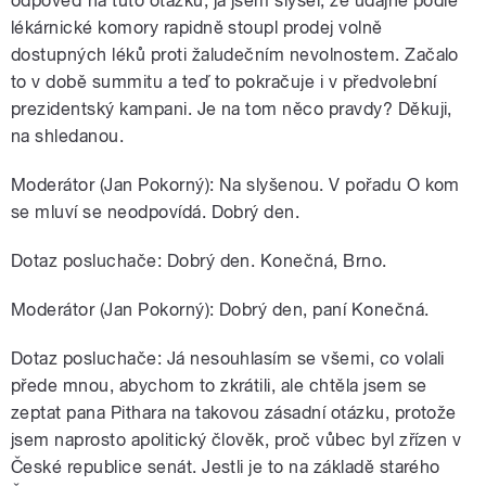
odpověď na tuto otázku, já jsem slyšel, že údajně podle
lékárnické komory rapidně stoupl prodej volně
dostupných léků proti žaludečním nevolnostem. Začalo
to v době summitu a teď to pokračuje i v předvolební
prezidentský kampani. Je na tom něco pravdy? Děkuji,
na shledanou.
Moderátor (Jan Pokorný): Na slyšenou. V pořadu O kom
se mluví se neodpovídá. Dobrý den.
Dotaz posluchače: Dobrý den. Konečná, Brno.
Moderátor (Jan Pokorný): Dobrý den, paní Konečná.
Dotaz posluchače: Já nesouhlasím se všemi, co volali
přede mnou, abychom to zkrátili, ale chtěla jsem se
zeptat pana Pithara na takovou zásadní otázku, protože
jsem naprosto apolitický člověk, proč vůbec byl zřízen v
České republice senát. Jestli je to na základě starého