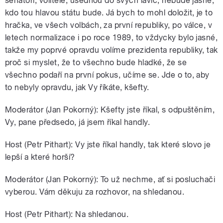
senátoři, volitelé, usednou do svých lavic, nebude jasné,
kdo tou hlavou státu bude. Já bych to mohl doložit, je to
hračka, ve všech volbách, za první republiky, po válce, v
letech normalizace i po roce 1989, to vždycky bylo jasné,
takže my poprvé opravdu volíme prezidenta republiky, tak
proč si myslet, že to všechno bude hladké, že se
všechno podaří na první pokus, učíme se. Jde o to, aby
to nebyly opravdu, jak Vy říkáte, kšefty.
Moderátor (Jan Pokorný): Kšefty jste říkal, s odpuštěním,
Vy, pane předsedo, já jsem říkal handly.
Host (Petr Pithart): Vy jste říkal handly, tak které slovo je
lepší a které horší?
Moderátor (Jan Pokorný): To už nechme, ať si posluchači
vyberou. Vám děkuju za rozhovor, na shledanou.
Host (Petr Pithart): Na shledanou.