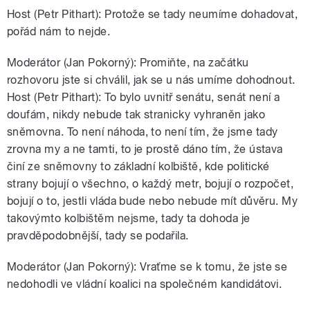
Host (Petr Pithart): Protože se tady neumíme dohadovat,
pořád nám to nejde.
Moderátor (Jan Pokorný): Promiňte, na začátku
rozhovoru jste si chválil, jak se u nás umíme dohodnout.
Host (Petr Pithart): To bylo uvnitř senátu, senát není a
doufám, nikdy nebude tak stranicky vyhraněn jako
sněmovna. To není náhoda, to není tím, že jsme tady
zrovna my a ne tamti, to je prostě dáno tím, že ústava
činí ze sněmovny to základní kolbiště, kde politické
strany bojují o všechno, o každý metr, bojují o rozpočet,
bojují o to, jestli vláda bude nebo nebude mít důvěru. My
takovýmto kolbištěm nejsme, tady ta dohoda je
pravděpodobnější, tady se podařila.
Moderátor (Jan Pokorný): Vraťme se k tomu, že jste se
nedohodli ve vládní koalici na společném kandidátovi.