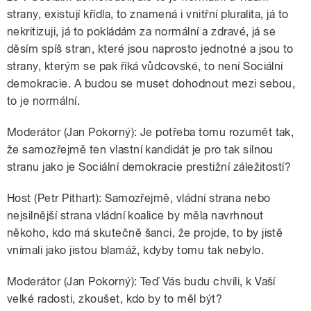
strany, existují křídla, to znamená i vnitřní pluralita, já to
nekritizuji, já to pokládám za normální a zdravé, já se
děsím spíš stran, které jsou naprosto jednotné a jsou to
strany, kterým se pak říká vůdcovské, to není Sociální
demokracie. A budou se muset dohodnout mezi sebou,
to je normální.
Moderátor (Jan Pokorný): Je potřeba tomu rozumět tak,
že samozřejmě ten vlastní kandidát je pro tak silnou
stranu jako je Sociální demokracie prestižní záležitostí?
Host (Petr Pithart): Samozřejmě, vládní strana nebo
nejsilnější strana vládní koalice by měla navrhnout
někoho, kdo má skutečně šanci, že projde, to by jistě
vnímali jako jistou blamáž, kdyby tomu tak nebylo.
Moderátor (Jan Pokorný): Teď Vás budu chvíli, k Vaší
velké radosti, zkoušet, kdo by to měl být?