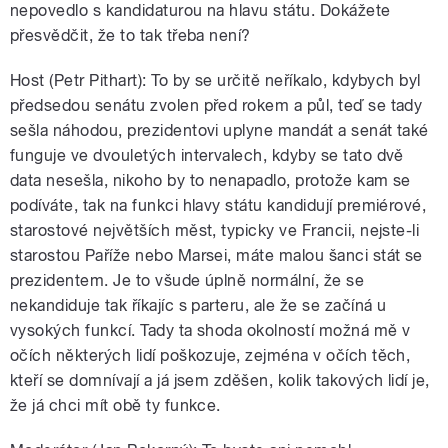
nepovedlo s kandidaturou na hlavu státu. Dokážete
přesvědčit, že to tak třeba není?
Host (Petr Pithart): To by se určitě neříkalo, kdybych byl
předsedou senátu zvolen před rokem a půl, teď se tady
sešla náhodou, prezidentovi uplyne mandát a senát také
funguje ve dvouletých intervalech, kdyby se tato dvě
data nesešla, nikoho by to nenapadlo, protože kam se
podíváte, tak na funkci hlavy státu kandidují premiérové,
starostové největších měst, typicky ve Francii, nejste-li
starostou Paříže nebo Marsei, máte malou šanci stát se
prezidentem. Je to všude úplně normální, že se
nekandiduje tak říkajíc s parteru, ale že se začíná u
vysokých funkcí. Tady ta shoda okolností možná mě v
očích některých lidí poškozuje, zejména v očích těch,
kteří se domnívají a já jsem zděšen, kolik takových lidí je,
že já chci mít obě ty funkce.