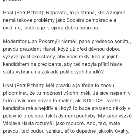
Host (Petr Pithart): Naprosto, to je strana, která zřejmě
nemá takové problémy jako Sociální demokracie a
uvidíme, jestli to je k jejímu dobru nebo ne.
Moderátor (Jan Pokorný): Neměl, pane předsedo senátu,
pravdu prezident Havel, když už před dávnou dobou
vyzýval politické strany, aby včas řekly, kdo je jejich
kandidátem na prezidenta, aby tak nebyla příští hlava
státu vybrána na základě politických handlů?
Host (Petr Pithart): Měl pravdu a je třeba to znovu
připomínat, že tu možnost všichni měli. Já sice nejsem v
tuto chvíli nominován formálně, ale KDU-ČSL svého
kandidáta měla nejdřív a i když to bude stvrzeno někdy v
polovině prosince, tak tady není pochyby. My jsme výzvě
Václava Havla rozuměli jako moudré. Ano, teď, máte
pravdu, teď budou vznikat, ať to dopadne jakkoliv úvahy,