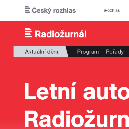
Přejít k hlavnímu obsahu
iRozhlas
Aktuální dění
Program
Pořady