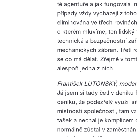
té agentuře a jak fungovala i
případy vždy vycházejí z toho
eliminována ve třech rovinách
o kterém mluvíme, ten lidský 
technická a bezpečnostní za
mechanických zábran. Třetí ro
se co má dělat. Zřejmě v tomto
alespoň jedna z nich.
František LUTONSKÝ, moderá
Já jsem si tady četl v deníku
deníku, že podezřelý využil s
místnosti společnosti, tam vza
tašek a nechal je komplice
normálně zůstal v zaměstnání.