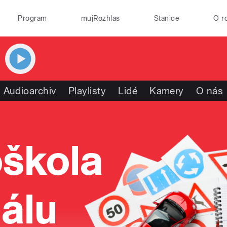
Program
mujRozhlas
Stanice
O r
Audioarchiv
Playlisty
Lidé
Kamery
O nás