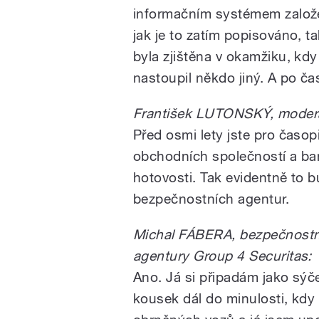
informačním systémem založe
jak je to zatím popisováno, tak
byla zjištěna v okamžiku, kd
nastoupil někdo jiný. A po čase
František LUTONSKÝ, moderá
Před osmi lety jste pro časop
obchodních společností a ban
hotovosti. Tak evidentně to b
bezpečnostních agentur.
Michal FÁBERA, bezpečnostní 
agentury Group 4 Securitas:
Ano. Já si připadám jako sýče
kousek dál do minulosti, kdy