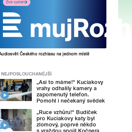
Živé vysílání
Audiosvět Českého rozhlasu na jednom místě
NEJPOSLOUCHANĚJŠÍ
„Asi to máme!“ Kuciakovy
vrahy odhalily kamery a
zapomenutý telefon.
Pomohl i nečekaný svědek
„Ruce vzhůru!“ Budíček
pro Kuciakovy katy byl
zlomový, poprvé někdo
s vraždou spojil Kočnera