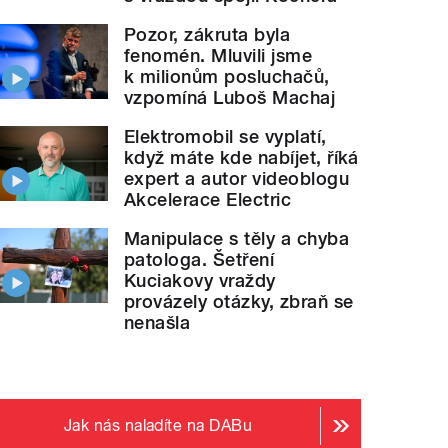
Pozor, zákruta byla
fenomén. Mluvili jsme
k milionům posluchačů,
vzpomíná Luboš Machaj
Elektromobil se vyplatí,
když máte kde nabíjet, říká
expert a autor videoblogu
Akcelerace Electric
Manipulace s těly a chyba
patologa. Šetření
Kuciakovy vraždy
provázely otázky, zbraň se
nenašla
Jak nás naladíte na DABu