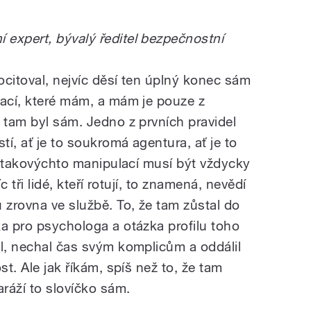
expert, bývalý ředitel bezpečnostní
ocitoval, nejvíc děsí ten úplný konec sám
mací, které mám, a mám je pouze z
 tam byl sám. Jedno z prvních pravidel
í, ať je to soukromá agentura, ať je to
 u takovýchto manipulací musí být vždycky
c tři lidé, kteří rotují, to znamená, nevědí
zrovna ve službě. To, že tam zůstal do
ka pro psychologa a otázka profilu toho
al, nechal čas svým komplicům a oddálil
st. Ale jak říkám, spíš než to, že tam
ráží to slovíčko sám.