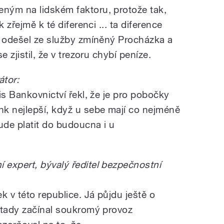
ným na lidském faktoru, protože tak,
 zřejmě k té diferenci ... ta diference
y odešel ze služby zmíněný Procházka a
 zjistil, že v trezoru chybí peníze.
tor:
is Bankovnictví řekl, že je pro pobočky
k nejlepší, když u sebe mají co nejméně
ude platit do budoucna i u
expert, bývalý ředitel bezpečnostní
k v této republice. Já půjdu ještě o
 tady začínal soukromý provoz