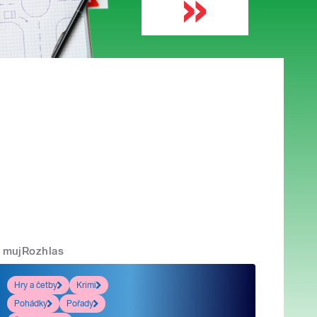
mujRozhlas
Hry a četby
Krimi
Pohádky
Pořady