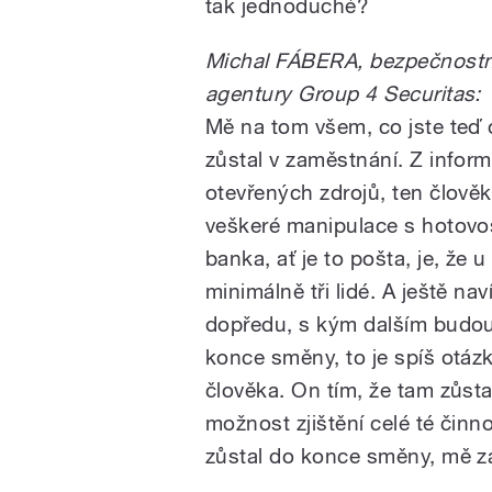
tak jednoduché?
Michal FÁBERA, bezpečnostní 
agentury Group 4 Securitas:
Mě na tom všem, co jste teď 
zůstal v zaměstnání. Z infor
otevřených zdrojů, ten člověk
veškeré manipulace s hotovost
banka, ať je to pošta, je, že
minimálně tři lidé. A ještě naví
dopředu, s kým dalším budou 
konce směny, to je spíš otáz
člověka. On tím, že tam zůst
možnost zjištění celé té činno
zůstal do konce směny, mě za