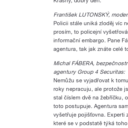
Krásný, dobrý den.
František LUTONSKÝ, moderá
Policii stále uniká zloděj víc
prosím, to policejní vyšetřová
informační embargo. Pane Fá
agentura, tak jak znáte celé t
Michal FÁBERA, bezpečnostní 
agentury Group 4 Securitas:
Nemůžu se vyjadřovat k tomut
roky nepracuju, ale protože j
stal číslem dvě na žebříčku, 
toto postupuje. Agentura sam
vyšetřuje pojišťovna. Experti z
které se v podstatě týká toh