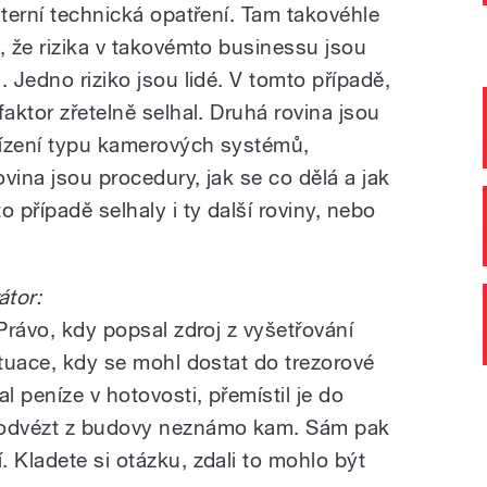
nterní technická opatření. Tam takovéhle
, že rizika v takovémto businessu jsou
. Jedno riziko jsou lidé. V tomto případě,
faktor zřetelně selhal. Druhá rovina jsou
řízení typu kamerových systémů,
vina jsou procedury, jak se co dělá a jak
 případě selhaly i ty další roviny, nebo
tor:
 Právo, kdy popsal zdroj z vyšetřování
ituace, kdy se mohl dostat do trezorové
l peníze v hotovosti, přemístil je do
m odvézt z budovy neznámo kam. Sám pak
 Kladete si otázku, zdali to mohlo být