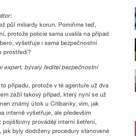
tor:
 než půl miliardy korun. Pomiňme teď,
ní, protože policie sama uvalila na případ
bero, vyšetřuje i sama bezpečnostní
o prostředí?
expert, bývalý ředitel bezpečnostní
o případu, protože v té agentuře už dva
sem zažil takový případ, který nyní se už
onen známý útok u Citibanky, vím, jak
a interně vyšetřuje, ale především
 pojišťovny provádějí interní šetření,
o, jak byly dodrženy procedury stanovené