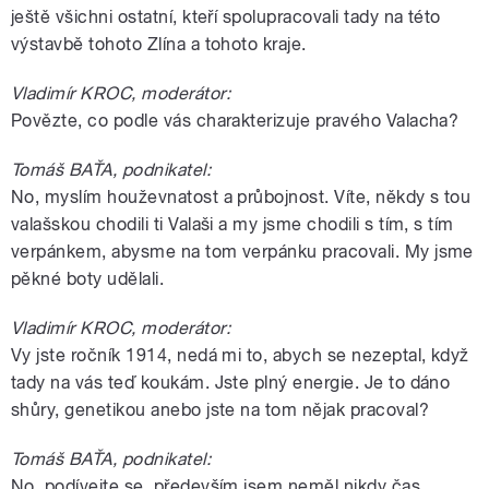
ještě všichni ostatní, kteří spolupracovali tady na této
výstavbě tohoto Zlína a tohoto kraje.
Vladimír KROC, moderátor:
Povězte, co podle vás charakterizuje pravého Valacha?
Tomáš BAŤA, podnikatel:
No, myslím houževnatost a průbojnost. Víte, někdy s tou
valašskou chodili ti Valaši a my jsme chodili s tím, s tím
verpánkem, abysme na tom verpánku pracovali. My jsme
pěkné boty udělali.
Vladimír KROC, moderátor:
Vy jste ročník 1914, nedá mi to, abych se nezeptal, když
tady na vás teď koukám. Jste plný energie. Je to dáno
shůry, genetikou anebo jste na tom nějak pracoval?
Tomáš BAŤA, podnikatel:
No, podívejte se, především jsem neměl nikdy čas