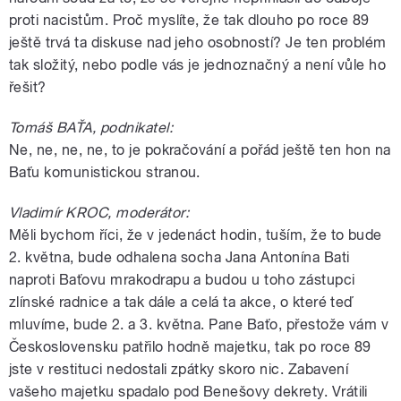
proti nacistům. Proč myslíte, že tak dlouho po roce 89
ještě trvá ta diskuse nad jeho osobností? Je ten problém
tak složitý, nebo podle vás je jednoznačný a není vůle ho
řešit?
Tomáš BAŤA, podnikatel:
Ne, ne, ne, ne, to je pokračování a pořád ještě ten hon na
Baťu komunistickou stranou.
Vladimír KROC, moderátor:
Měli bychom říci, že v jedenáct hodin, tuším, že to bude
2. května, bude odhalena socha Jana Antonína Bati
naproti Baťovu mrakodrapu a budou u toho zástupci
zlínské radnice a tak dále a celá ta akce, o které teď
mluvíme, bude 2. a 3. května. Pane Baťo, přestože vám v
Československu patřilo hodně majetku, tak po roce 89
jste v restituci nedostali zpátky skoro nic. Zabavení
vašeho majetku spadalo pod Benešovy dekrety. Vrátili