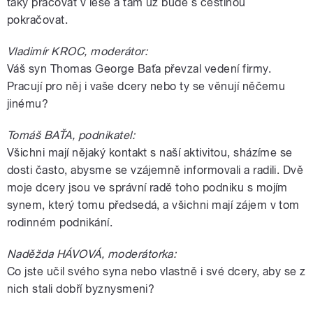
taky pracovat v lese a tam už bude s češtinou
pokračovat.
Vladimír KROC, moderátor:
Váš syn Thomas George Baťa převzal vedení firmy.
Pracují pro něj i vaše dcery nebo ty se věnují něčemu
jinému?
Tomáš BAŤA, podnikatel:
Všichni mají nějaký kontakt s naší aktivitou, sházíme se
dosti často, abysme se vzájemně informovali a radili. Dvě
moje dcery jsou ve správní radě toho podniku s mojím
synem, který tomu předsedá, a všichni mají zájem v tom
rodinném podnikání.
Naděžda HÁVOVÁ, moderátorka:
Co jste učil svého syna nebo vlastně i své dcery, aby se z
nich stali dobří byznysmeni?