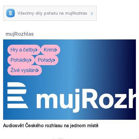
Všechny díly pořadu na mujRozhlas
mujRozhlas
Hry a četby
Krimi
Pohádky
Pořady
Živé vysílání
Audiosvět Českého rozhlasu na jednom místě