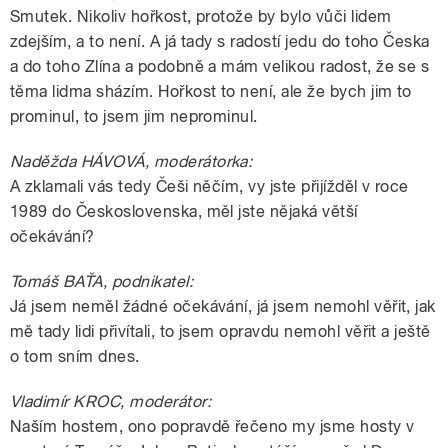
Smutek. Nikoliv hořkost, protože by bylo vůči lidem
zdejším, a to není. A já tady s radostí jedu do toho Česka
a do toho Zlína a podobně a mám velikou radost, že se s
těma lidma sházím. Hořkost to není, ale že bych jim to
prominul, to jsem jim neprominul.
Naděžda HÁVOVÁ, moderátorka:
A zklamali vás tedy Češi něčím, vy jste přijížděl v roce
1989 do Československa, měl jste nějaká větší
očekávání?
Tomáš BAŤA, podnikatel:
Já jsem neměl žádné očekávání, já jsem nemohl věřit, jak
mě tady lidi přivítali, to jsem opravdu nemohl věřit a ještě
o tom sním dnes.
Vladimír KROC, moderátor:
Naším hostem, ono popravdě řečeno my jsme hosty v