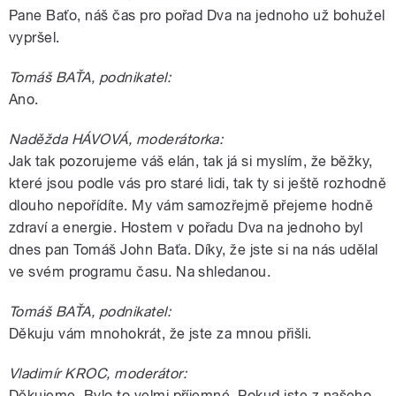
Pane Baťo, náš čas pro pořad Dva na jednoho už bohužel
vypršel.
Tomáš BAŤA, podnikatel:
Ano.
Naděžda HÁVOVÁ, moderátorka:
Jak tak pozorujeme váš elán, tak já si myslím, že běžky,
které jsou podle vás pro staré lidi, tak ty si ještě rozhodně
dlouho nepořídíte. My vám samozřejmě přejeme hodně
zdraví a energie. Hostem v pořadu Dva na jednoho byl
dnes pan Tomáš John Baťa. Díky, že jste si na nás udělal
ve svém programu času. Na shledanou.
Tomáš BAŤA, podnikatel:
Děkuju vám mnohokrát, že jste za mnou přišli.
Vladimír KROC, moderátor:
Děkujeme. Bylo to velmi příjemné. Pokud jste z našeho