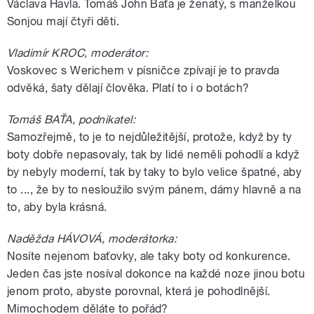
Václava Havla. Tomáš John Baťa je ženatý, s manželkou
Sonjou mají čtyři děti.
Vladimír KROC, moderátor:
Voskovec s Werichem v písničce zpívají je to pravda
odvěká, šaty dělají člověka. Platí to i o botách?
Tomáš BAŤA, podnikatel:
Samozřejmě, to je to nejdůležitější, protože, když by ty
boty dobře nepasovaly, tak by lidé neměli pohodlí a když
by nebyly moderní, tak by taky to bylo velice špatné, aby
to ..., že by to nesloužilo svým pánem, dámy hlavně a na
to, aby byla krásná.
Naděžda HÁVOVÁ, moderátorka:
Nosíte nejenom baťovky, ale taky boty od konkurence.
Jeden čas jste nosíval dokonce na každé noze jinou botu
jenom proto, abyste porovnal, která je pohodlnější.
Mimochodem děláte to pořád?