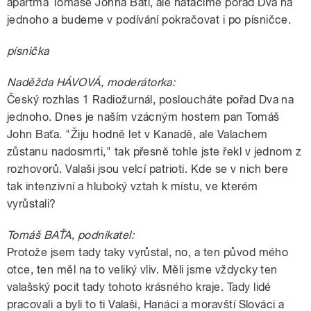
apartmá Tomáše Johna Bati, ale natáčíme pořad Dva na
jednoho a budeme v podívání pokračovat i po písničce.
písnička
Naděžda HÁVOVÁ, moderátorka:
Český rozhlas 1 Radiožurnál, posloucháte pořad Dva na
jednoho. Dnes je naším vzácným hostem pan Tomáš
John Baťa. "Žiju hodně let v Kanadě, ale Valachem
zůstanu nadosmrti," tak přesně tohle jste řekl v jednom z
rozhovorů. Valaši jsou velcí patrioti. Kde se v nich bere
tak intenzivní a hluboký vztah k místu, ve kterém
vyrůstali?
Tomáš BAŤA, podnikatel:
Protože jsem tady taky vyrůstal, no, a ten původ mého
otce, ten měl na to veliký vliv. Měli jsme vždycky ten
valašský pocit tady tohoto krásného kraje. Tady lidé
pracovali a byli to ti Valaši, Hanáci a moravští Slováci a