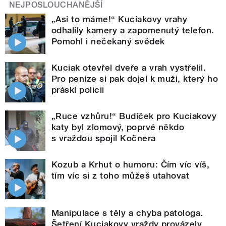
NEJPOSLOUCHANĚJŠÍ
„Asi to máme!“ Kuciakovy vrahy
odhalily kamery a zapomenutý telefon.
Pomohl i nečekaný svědek
Kuciak otevřel dveře a vrah vystřelil.
Pro peníze si pak dojel k muži, který ho
práskl policii
„Ruce vzhůru!“ Budíček pro Kuciakovy
katy byl zlomový, poprvé někdo
s vraždou spojil Kočnera
Kozub a Krhut o humoru: Čím víc víš,
tím víc si z toho můžeš utahovat
Manipulace s těly a chyba patologa.
Šetření Kuciakovy vraždy provázely