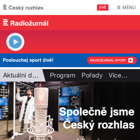
Přejít k hlavnímu obsahu
MENU
ŽIVĚ
Aktuální dění
Program
Pořady
Více
…