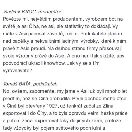
Vladimír KROC, moderátor:
Povězte mi, největším producentem, výrobcem bot na
světě je asi Čína, ne asi, ale statistiky to dokládají. Vy
máte v Asii padesát závodů, tuším. Podnikatelé pláčou
nad padělky a nekvalitními lacinými výrobky, které k nám
právě z Asie proudí. Na druhou stranu firmy přesouvají
svoje výrobny právě do Asie. A ono není tak složité, aby
podvodníci ukradli knowhow. Jak vy se s tím
vyrovnáváte?
Tomáš BAŤA, podnikatel:
No, ovšem, zapomeňte, my jsme v Asii už byli mnoho let
předtím, než se Čína probudila. První obchod mého otce
v Číně byl otevřený 1927, už tenkrát začal ze Zlína
exportovat i do Číny, a to byla opravdu velmi hezká práce
a přitom začal exportovat taky do jiných zemí, protože
tady vždycky byl pojem světového podnikání a