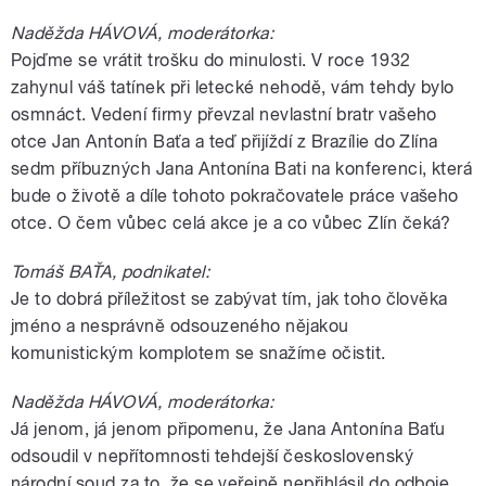
Naděžda HÁVOVÁ, moderátorka:
Pojďme se vrátit trošku do minulosti. V roce 1932
zahynul váš tatínek při letecké nehodě, vám tehdy bylo
osmnáct. Vedení firmy převzal nevlastní bratr vašeho
otce Jan Antonín Baťa a teď přijíždí z Brazílie do Zlína
sedm příbuzných Jana Antonína Bati na konferenci, která
bude o životě a díle tohoto pokračovatele práce vašeho
otce. O čem vůbec celá akce je a co vůbec Zlín čeká?
Tomáš BAŤA, podnikatel:
Je to dobrá příležitost se zabývat tím, jak toho člověka
jméno a nesprávně odsouzeného nějakou
komunistickým komplotem se snažíme očistit.
Naděžda HÁVOVÁ, moderátorka:
Já jenom, já jenom připomenu, že Jana Antonína Baťu
odsoudil v nepřítomnosti tehdejší československý
národní soud za to, že se veřejně nepřihlásil do odboje