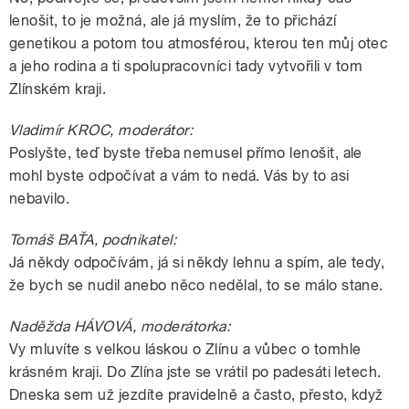
lenošit, to je možná, ale já myslím, že to přichází
genetikou a potom tou atmosférou, kterou ten můj otec
a jeho rodina a ti spolupracovníci tady vytvořili v tom
Zlínském kraji.
Vladimír KROC, moderátor:
Poslyšte, teď byste třeba nemusel přímo lenošit, ale
mohl byste odpočívat a vám to nedá. Vás by to asi
nebavilo.
Tomáš BAŤA, podnikatel:
Já někdy odpočívám, já si někdy lehnu a spím, ale tedy,
že bych se nudil anebo něco nedělal, to se málo stane.
Naděžda HÁVOVÁ, moderátorka:
Vy mluvíte s velkou láskou o Zlínu a vůbec o tomhle
krásném kraji. Do Zlína jste se vrátil po padesáti letech.
Dneska sem už jezdíte pravidelně a často, přesto, když