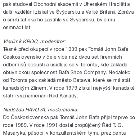
pak studoval Obchodní akademii v Uherském Hradišti a
další vzdělání získal ve Švýcarsku a Velké Británii. Zpráva
o smrti tatínka ho zastihla ve Švýcarsku, bylo mu
osmnáct let.
Vladimír KROC, moderátor:
Těsně před okupací v roce 1939 pak Tomáš John Baťa
Československo v čele více než dvou set firemních
odborníků opouští a usidluje se v Torontu, kde zakládá
obuvnickou společnost Baťa Shoe Company. Nedaleko
od Toronta pak zakládá město Batawa, které se má stát
kanadským Zlínem. V roce 1979 získal nejvyšší kanadské
státní vyznamenání Řád Kanady.
Naděžda HÁVOVÁ, moderátorka:
Do Československa pak Tomáš John Baťa přijel teprve po
roce 1989. V roce 1991 dostal propůjčený Řád T. G.
Masaryka, působil v konzultantském týmu prezidenta