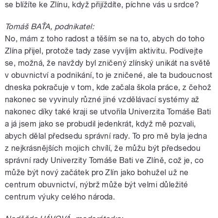
se blížíte ke Zlínu, když přijíždíte, píchne vás u srdce?
Tomáš BAŤA, podnikatel:
No, mám z toho radost a těším se na to, abych do toho
Zlína přijel, protože tady zase vyvíjím aktivitu. Podívejte
se, možná, že navždy byl zničený zlínský unikát na světě
v obuvnictví a podnikání, to je zničené, ale ta budoucnost
dneska pokračuje v tom, kde začala škola práce, z čehož
nakonec se vyvinuly různé jiné vzdělávací systémy až
nakonec díky také kraji se utvořila Univerzita Tomáše Bati
a já jsem jako se probudil jedenkrát, když mě pozvali,
abych dělal předsedu správní rady. To pro mě byla jedna
z nejkrásnějších mojich chvílí, že můžu být předsedou
správní rady Univerzity Tomáše Bati ve Zlíně, což je, co
může být nový začátek pro Zlín jako bohužel už ne
centrum obuvnictví, nýbrž může být velmi důležité
centrum výuky celého národa.