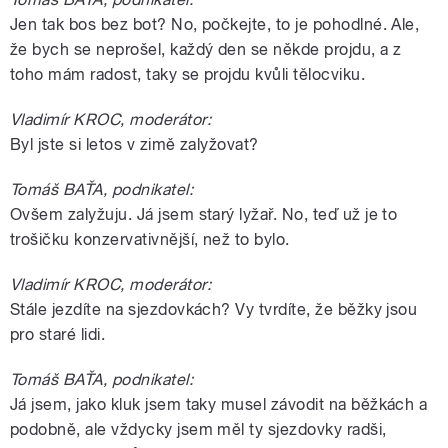
Jen tak bos bez bot? No, počkejte, to je pohodlné. Ale,
že bych se neprošel, každý den se někde projdu, a z
toho mám radost, taky se projdu kvůli tělocviku.
Vladimír KROC, moderátor:
Byl jste si letos v zimě zalyžovat?
Tomáš BAŤA, podnikatel:
Ovšem zalyžuju. Já jsem starý lyžař. No, teď už je to
trošičku konzervativnější, než to bylo.
Vladimír KROC, moderátor:
Stále jezdíte na sjezdovkách? Vy tvrdíte, že běžky jsou
pro staré lidi.
Tomáš BAŤA, podnikatel:
Já jsem, jako kluk jsem taky musel závodit na běžkách a
podobně, ale vždycky jsem měl ty sjezdovky radši,