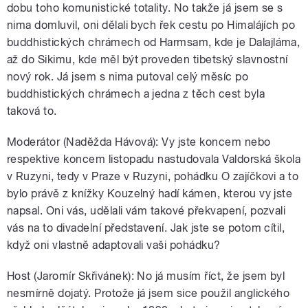
dobu toho komunistické totality. No takže já jsem se s
nima domluvil, oni dělali bych řek cestu po Himalájích po
buddhistických chrámech od Harmsam, kde je Dalajláma,
až do Sikimu, kde měl být proveden tibetský slavnostní
nový rok. Já jsem s nima putoval celý měsíc po
buddhistických chrámech a jedna z těch cest byla
taková to.
Moderátor (Naděžda Hávová): Vy jste koncem nebo
respektive koncem listopadu nastudovala Valdorská škola
v Ruzyni, tedy v Praze v Ruzyni, pohádku O zajíčkovi a to
bylo právě z knížky Kouzelný hadí kámen, kterou vy jste
napsal. Oni vás, udělali vám takové překvapení, pozvali
vás na to divadelní představení. Jak jste se potom cítil,
když oni vlastně adaptovali vaši pohádku?
Host (Jaromír Skřivánek): No já musím říct, že jsem byl
nesmírně dojatý. Protože já jsem sice použil anglického