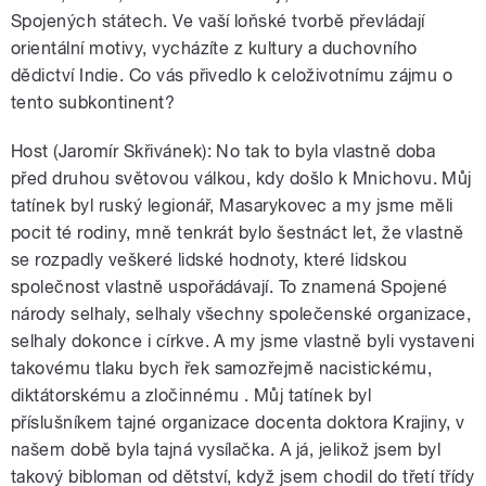
Spojených státech. Ve vaší loňské tvorbě převládají
orientální motivy, vycházíte z kultury a duchovního
dědictví Indie. Co vás přivedlo k celoživotnímu zájmu o
tento subkontinent?
Host (Jaromír Skřivánek): No tak to byla vlastně doba
před druhou světovou válkou, kdy došlo k Mnichovu. Můj
tatínek byl ruský legionář, Masarykovec a my jsme měli
pocit té rodiny, mně tenkrát bylo šestnáct let, že vlastně
se rozpadly veškeré lidské hodnoty, které lidskou
společnost vlastně uspořádávají. To znamená Spojené
národy selhaly, selhaly všechny společenské organizace,
selhaly dokonce i církve. A my jsme vlastně byli vystaveni
takovému tlaku bych řek samozřejmě nacistickému,
diktátorskému a zločinnému . Můj tatínek byl
příslušníkem tajné organizace docenta doktora Krajiny, v
našem době byla tajná vysílačka. A já, jelikož jsem byl
takový bibloman od dětství, když jsem chodil do třetí třídy