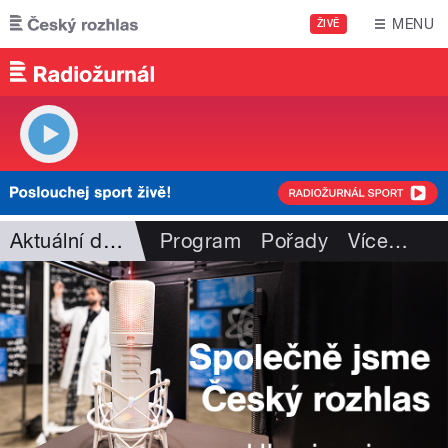
Přejít k hlavnímu obsahu
MENU
ŽIVĚ
Aktuální dění
Program
Pořady
Více
…