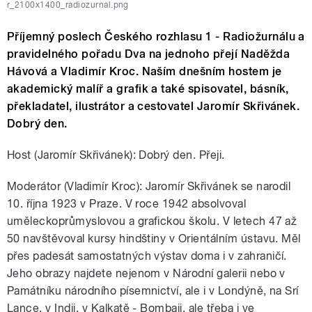
r_2100x1400_radiozurnal.png
Příjemný poslech Českého rozhlasu 1 - Radiožurnálu a
pravidelného pořadu Dva na jednoho přejí Naděžda
Hávová a Vladimír Kroc. Naším dnešním hostem je
akademický malíř a grafik a také spisovatel, básník,
překladatel, ilustrátor a cestovatel Jaromír Skřivánek.
Dobrý den.
Host (Jaromír Skřivánek): Dobrý den. Přeji.
Moderátor (Vladimír Kroc): Jaromír Skřivánek se narodil
10. října 1923 v Praze. V roce 1942 absolvoval
uměleckoprůmyslovou a grafickou školu. V letech 47 až
50 navštěvoval kursy hindštiny v Orientálním ústavu. Měl
přes padesát samostatných výstav doma i v zahraničí.
Jeho obrazy najdete nejenom v Národní galerii nebo v
Památníku národního písemnictví, ale i v Londýně, na Srí
Lance, v Indii, v Kalkatě - Bombaji, ale třeba i ve