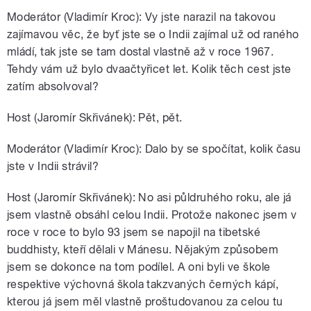
Moderátor (Vladimír Kroc): Vy jste narazil na takovou
zajímavou věc, že byť jste se o Indii zajímal už od raného
mládí, tak jste se tam dostal vlastně až v roce 1967.
Tehdy vám už bylo dvaačtyřicet let. Kolik těch cest jste
zatím absolvoval?
Host (Jaromír Skřivánek): Pět, pět.
Moderátor (Vladimír Kroc): Dalo by se spočítat, kolik času
jste v Indii strávil?
Host (Jaromír Skřivánek): No asi půldruhého roku, ale já
jsem vlastně obsáhl celou Indii. Protože nakonec jsem v
roce v roce to bylo 93 jsem se napojil na tibetské
buddhisty, kteří dělali v Mánesu. Nějakým způsobem
jsem se dokonce na tom podílel. A oni byli ve škole
respektive výchovná škola takzvaných černých kápí,
kterou já jsem měl vlastně proštudovanou za celou tu