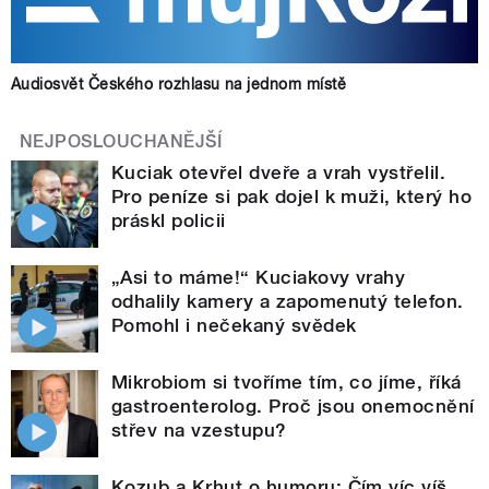
Audiosvět Českého rozhlasu na jednom místě
NEJPOSLOUCHANĚJŠÍ
Kuciak otevřel dveře a vrah vystřelil.
Pro peníze si pak dojel k muži, který ho
práskl policii
„Asi to máme!“ Kuciakovy vrahy
odhalily kamery a zapomenutý telefon.
Pomohl i nečekaný svědek
Mikrobiom si tvoříme tím, co jíme, říká
gastroenterolog. Proč jsou onemocnění
střev na vzestupu?
Kozub a Krhut o humoru: Čím víc víš,