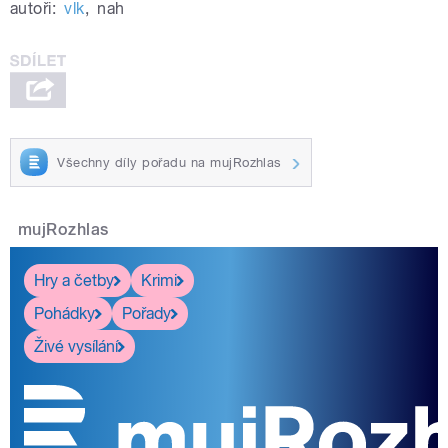
autoři:
vlk
,
nah
Všechny díly pořadu na mujRozhlas
mujRozhlas
Hry a četby
Krimi
Pohádky
Pořady
Živé vysílání