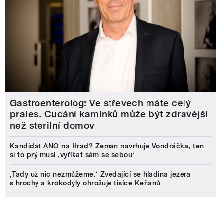
Gastroenterolog: Ve střevech máte celý
prales. Cucání kamínků může být zdravější
než sterilní domov
Kandidát ANO na Hrad? Zeman navrhuje Vondráčka, ten
si to prý musí ‚vyříkat sám se sebou‘
‚Tady už nic nezmůžeme.‘ Zvedající se hladina jezera
s hrochy a krokodýly ohrožuje tisíce Keňanů