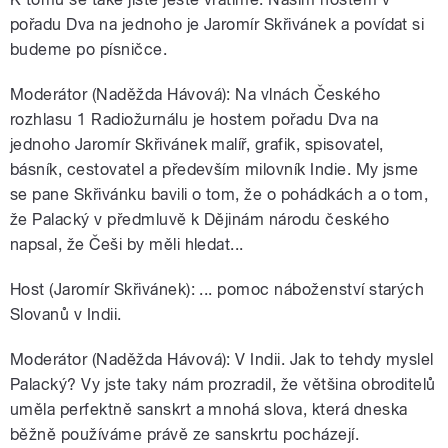
pořadu Dva na jednoho je Jaromír Skřivánek a povídat si
budeme po písničce.
Moderátor (Naděžda Hávová): Na vlnách Českého
rozhlasu 1 Radiožurnálu je hostem pořadu Dva na
jednoho Jaromír Skřivánek malíř, grafik, spisovatel,
básník, cestovatel a především milovník Indie. My jsme
se pane Skřivánku bavili o tom, že o pohádkách a o tom,
že Palacký v předmluvě k Dějinám národu českého
napsal, že Češi by měli hledat...
Host (Jaromír Skřivánek): ... pomoc náboženství starých
Slovanů v Indii.
Moderátor (Naděžda Hávová): V Indii. Jak to tehdy myslel
Palacký? Vy jste taky nám prozradil, že většina obroditelů
uměla perfektně sanskrt a mnohá slova, která dneska
běžně používáme právě ze sanskrtu pocházejí.