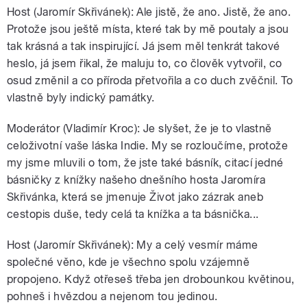
Host (Jaromír Skřivánek): Ale jistě, že ano. Jistě, že ano.
Protože jsou ještě místa, které tak by mě poutaly a jsou
tak krásná a tak inspirující. Já jsem měl tenkrát takové
heslo, já jsem řikal, že maluju to, co člověk vytvořil, co
osud změnil a co příroda přetvořila a co duch zvěčnil. To
vlastně byly indický památky.
Moderátor (Vladimír Kroc): Je slyšet, že je to vlastně
celoživotní vaše láska Indie. My se rozloučíme, protože
my jsme mluvili o tom, že jste také básník, citací jedné
básničky z knížky našeho dnešního hosta Jaromíra
Skřivánka, která se jmenuje Život jako zázrak aneb
cestopis duše, tedy celá ta knížka a ta básnička...
Host (Jaromír Skřivánek): My a celý vesmír máme
společné věno, kde je všechno spolu vzájemně
propojeno. Když otřeseš třeba jen drobounkou květinou,
pohneš i hvězdou a nejenom tou jedinou.