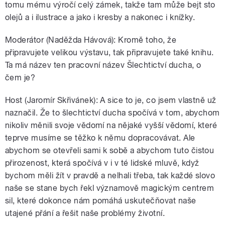
tomu mému výročí celý zámek, takže tam může bejt sto
olejů a i ilustrace a jako i kresby a nakonec i knížky.
Moderátor (Naděžda Hávová): Kromě toho, že
připravujete velikou výstavu, tak připravujete také knihu.
Ta má název ten pracovní název Šlechtictví ducha, o
čem je?
Host (Jaromír Skřivánek): A sice to je, co jsem vlastně už
naznačil. Že to šlechtictví ducha spočívá v tom, abychom
nikoliv měnili svoje vědomí na nějaké vyšší vědomí, které
teprve musíme se těžko k němu dopracovávat. Ale
abychom se otevřeli sami k sobě a abychom tuto čistou
přirozenost, která spočívá v i v té lidské mluvě, když
bychom měli žít v pravdě a nelhali třeba, tak každé slovo
naše se stane bych řekl významově magickým centrem
sil, které dokonce nám pomáhá uskutečňovat naše
utajené přání a řešit naše problémy životní.