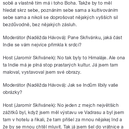
sobě a vlastně tím má i toho Boha. Takže by to měl
hledat skrz sebe, poznáním sebe sama a kultivováním
sebe sama a nikoli se doprošovat nějakých vyšších sil
bezdůvodně, bez nějakých zásluh.
Moderátor (Naděžda Hávová): Pane Skřivánku, jaká část
Indie se vám nejvíce přimkla k srdci?
Host (Jaromír Skřivánek): No tak byly to Himaláje. Ale ona
ta Indie má je plná stop prastarých kultur. Já jsem tam
maloval, vystavoval jsem své obrazy.
Moderátor (Naděžda Hávová): Jak se Indům líbily vaše
obrázky?
Host (Jaromír Skřivánek): No jeden z mejch největších
zážitků byl, když jsem měl výstavu ve Vadrasu a byl jsem
tam v hotelu a řikali, že tam přišel za mnou nějakej Ind a
že by se mnou chtěl mluvit. Tak já jsem šel do vrátnice a