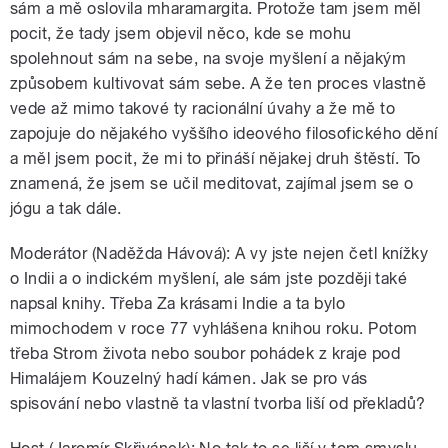
sám a mě oslovila mharamargita. Protože tam jsem měl
pocit, že tady jsem objevil něco, kde se mohu
spolehnout sám na sebe, na svoje myšlení a nějakým
způsobem kultivovat sám sebe. A že ten proces vlastně
vede až mimo takové ty racionální úvahy a že mě to
zapojuje do nějakého vyššího ideového filosofického dění
a měl jsem pocit, že mi to přináší nějakej druh štěstí. To
znamená, že jsem se učil meditovat, zajímal jsem se o
jógu a tak dále.
Moderátor (Naděžda Hávová): A vy jste nejen četl knížky
o Indii a o indickém myšlení, ale sám jste později také
napsal knihy. Třeba Za krásami Indie a ta bylo
mimochodem v roce 77 vyhlášena knihou roku. Potom
třeba Strom života nebo soubor pohádek z kraje pod
Himalájem Kouzelný hadí kámen. Jak se pro vás
spisování nebo vlastně ta vlastní tvorba liší od překladů?