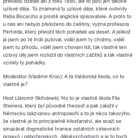
překladu džátak asi z roku 1890, ale to jsou jen takové
uzlové děje. To znamená ty uzlové děje, které ovlivnily
třeba Bocaciho a prostě anglické spisovatele. A proto to
u nás ani nebylo přeloženo do češtiny, vyjma profesora
Pertolda, který přeložil těch pohádek asi deset. A jelikož
já jsem po té Indii putoval, viděl jsem ty chrámy, viděl
jsem tu přírodu, viděl jsem chování lidí, tak vlastně ten
uzlový děj jsem rozložil do vlastních zážitků a tak vlastně
vznikly ty pohádky.
Moderátor (Vladimír Kroc): A ta Valdorská škola, co to
vlastně je?
Host (Jaromír Skřivánek): No to je vlastně škola Fila
Steinera, který byl původně theosof a pak založil v
Německu takzvanou antroposofii a to je něco takovýho,
že vlastně je to principielně křesťanství, ale snaží se
smazávat dogmatické hranice ostatních církevních
projevů i náboženských, dálněvýchodních a je to bych