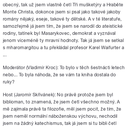
obecný, tak už jsem vlastně četl Tři mušketýry a Hraběte
Monte Christa, dokonce jsem si psal jako takové jakoby
romány nějaký, eseje, takové ty dětské. A v té literatuře,
samozřejmě já jsem tím, že jsem se narodil do ateistické
rodiny, tatínek byl Masarykovec, demokrat a vyznával
jenom víceméně ty mravní hodnoty. Tak já jsem se setkal
s mharomargitou a tu překládal profesor Karel Waifurter a
...
Moderátor (Vladimír Kroc): To bylo v těch šestnácti letech
nebo... To byla náhoda, že se vám ta kniha dostala do
ruky?
Host (Jaromír Skřivánek): No právě protože jsem byl
biblioman, to znamená, že jsem četl všechno možný. A
mě zajímala právě ta filozofie, měl jsem pocit, že tím, že
jsem neměl normální náboženskou výchovu, nechodil
jsem na žádný katechismus, tak já jsem si tu bibli četl