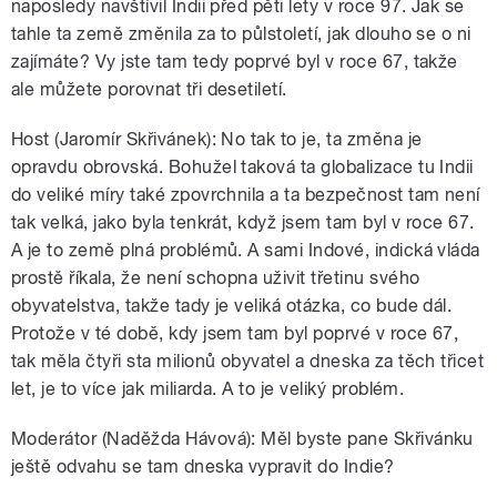
naposledy navštívil Indii před pěti lety v roce 97. Jak se
tahle ta země změnila za to půlstoletí, jak dlouho se o ni
zajímáte? Vy jste tam tedy poprvé byl v roce 67, takže
ale můžete porovnat tři desetiletí.
Host (Jaromír Skřivánek): No tak to je, ta změna je
opravdu obrovská. Bohužel taková ta globalizace tu Indii
do veliké míry také zpovrchnila a ta bezpečnost tam není
tak velká, jako byla tenkrát, když jsem tam byl v roce 67.
A je to země plná problémů. A sami Indové, indická vláda
prostě říkala, že není schopna uživit třetinu svého
obyvatelstva, takže tady je veliká otázka, co bude dál.
Protože v té době, kdy jsem tam byl poprvé v roce 67,
tak měla čtyři sta milionů obyvatel a dneska za těch třicet
let, je to více jak miliarda. A to je veliký problém.
Moderátor (Naděžda Hávová): Měl byste pane Skřivánku
ještě odvahu se tam dneska vypravit do Indie?