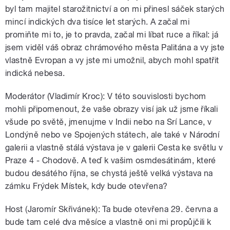
byl tam majitel starožitnictví a on mi přinesl sáček starých
mincí indických dva tisíce let starých. A začal mi
promiňte mi to, je to pravda, začal mi líbat ruce a říkal: já
jsem viděl váš obraz chrámového města Palitána a vy jste
vlastně Evropan a vy jste mi umožnil, abych mohl spatřit
indická nebesa.
Moderátor (Vladimír Kroc): V této souvislosti bychom
mohli připomenout, že vaše obrazy visí jak už jsme říkali
všude po světě, jmenujme v Indii nebo na Srí Lance, v
Londýně nebo ve Spojených státech, ale také v Národní
galerii a vlastně stálá výstava je v galerii Cesta ke světlu v
Praze 4 - Chodově. A teď k vašim osmdesátinám, které
budou desátého října, se chystá ještě velká výstava na
zámku Frýdek Místek, kdy bude otevřena?
Host (Jaromír Skřivánek): Ta bude otevřena 29. června a
bude tam celé dva měsíce a vlastně oni mi propůjčili k