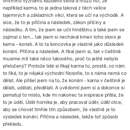
vnitřního významu každého slova a můžu říci, že
například karma, to je jedna taková z těch velice
tajemných a základních věcí, která se učí na východě. A
sice, že to je příčina a následek, zákon příčiny a
následku. A tím, že jsem se učil hindštinu a také jsem se
zajímal o ten... tak jsem si nechával kmen toho slovo je
karna - konati. A to ta koncovka je vlastně jako důsledek
konání. Příčina a následek. A říkal jsem si, tak v češtině
musíme mít také něco takového, proč to ještě nebylo
přeložený? Protože lidé si říkají karma to, prostě, co nám
to říká, to je nějaká východní filosofie, to s náma nemá co
dělat. Ale přišel jsem na to, že konání - karna v češtině je
dělati, udělati, předělati. A uvědomil jsem si a dokonce si
pamatuji to místo, kde mi nakonec ta inspirace přišla, že
to je úděl. Úděl horníka je, aby pracoval úděr, úděl otce,
aby se chovat tímhle tím způsobem, že vlastně je to
výsledek konání. Příčina a následek, takže toť způsob
překladu.