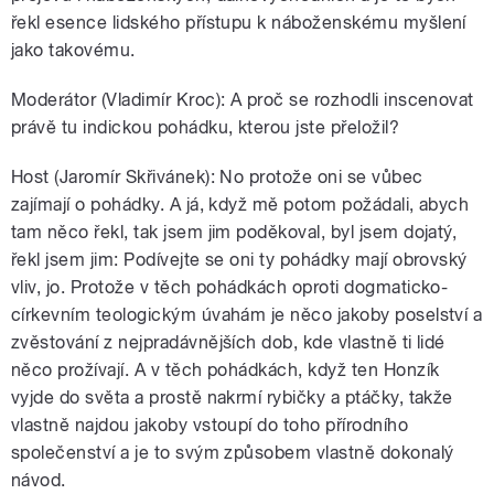
řekl esence lidského přístupu k náboženskému myšlení
jako takovému.
Moderátor (Vladimír Kroc): A proč se rozhodli inscenovat
právě tu indickou pohádku, kterou jste přeložil?
Host (Jaromír Skřivánek): No protože oni se vůbec
zajímají o pohádky. A já, když mě potom požádali, abych
tam něco řekl, tak jsem jim poděkoval, byl jsem dojatý,
řekl jsem jim: Podívejte se oni ty pohádky mají obrovský
vliv, jo. Protože v těch pohádkách oproti dogmaticko-
církevním teologickým úvahám je něco jakoby poselství a
zvěstování z nejpradávnějších dob, kde vlastně ti lidé
něco prožívají. A v těch pohádkách, když ten Honzík
vyjde do světa a prostě nakrmí rybičky a ptáčky, takže
vlastně najdou jakoby vstoupí do toho přírodního
společenství a je to svým způsobem vlastně dokonalý
návod.