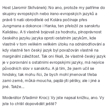
Host (Jaromír Skřivánek): No ano, protože my patříme do
skupiny evropských nebo írano-evropských jazyků a
právě ti naši obroditelé od Kolára počínaje přes
Jungmana a dokonce i Hanka, ten přeložil ze sanskrtu
Kalidásu. A ti vlastně bojovali za hodnotu, plnoprávnost
českého jazyku jazyka oproti ostatním jazykům, kde
vlastně v tom velikém velikém útoku na odnárodňování a
kdy vlastně ten český jazyk byl považován vlastně na
marginální záležitost. Tak oni řikali, že vlastně český jazyk
je v porovnání s ostatními evropskými jazyky, má nejvíce
původních slov v sanskrtu. A já tím, že jsem učil se
hindsky, tak mohu říci, že bych mohl jmenovat třeba
zamí-země, můká-moucha, pajdá-jíti pěšky, ale i jiné a
jiné. Takže...
Moderátor (Vladimír Kroc): Vy jste napsal knížku, ano. Vy
jste to chtěl dopovědět ještě?