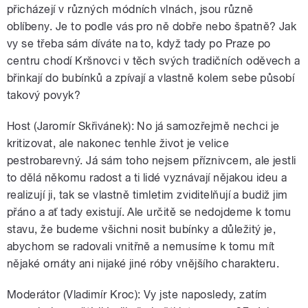
přicházejí v různých módních vlnách, jsou různě
oblíbeny. Je to podle vás pro ně dobře nebo špatně? Jak
vy se třeba sám díváte na to, když tady po Praze po
centru chodí Kršnovci v těch svých tradičních oděvech a
břinkají do bubínků a zpívají a vlastně kolem sebe působí
takový povyk?
Host (Jaromír Skřivánek): No já samozřejmě nechci je
kritizovat, ale nakonec tenhle život je velice
pestrobarevný. Já sám toho nejsem příznivcem, ale jestli
to dělá někomu radost a ti lidé vyznávají nějakou ideu a
realizují ji, tak se vlastně timletim zviditelňují a budiž jim
přáno a ať tady existují. Ale určitě se nedojdeme k tomu
stavu, že budeme všichni nosit bubínky a důležitý je,
abychom se radovali vnitřně a nemusíme k tomu mít
nějaké ornáty ani nijaké jiné róby vnějšího charakteru.
Moderátor (Vladimír Kroc): Vy jste naposledy, zatím