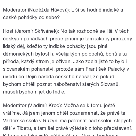
Moderátor (Naděžda Hávová): Liší se hodně indické a
české pohádky od sebe?
Host (Jaromír Skřivánek): No tak rozhodně se liší. V těch
českých pohádkách přece jenom je tam jakoby přirozený
lidský děj, kdežto ty indické pohádky jsou plné
démonických bytostí a všelijakých polobohů, bohů a ta
příroda, každý strom je oživen. Jako zcela jistě to bylo i
slovanském pohanství, protože sám František Palacký v
úvodu do Dějin národa českého napsal, že pokud
bychom chtěli poznat náboženství starých Slovanů,
museli bychom jet do Indie.
Moderátor (Vladimír Kroc): Možná se k tomu ještě
vrátíme. Já jsem jenom chtěl poznamenat, že právě ta
Valdorská škola v Ruzyni má patronát nad školou slepých
dětí v Tibetu, a tam šel právě výtěžek z toho představení.
K tomu se také jistě ještě vrátíme. Našim hostem v