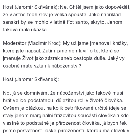
Host (Jaromír Skřivánek): Ne. Chtěl jsem jako dopovědět,
že vlastně těch slov je veliká spousta. Jako například
sanskrt by se mohlo v latině říct santo, skryto. Jenom
taková malá ukázka.
Moderátor (Vladimír Kroc): My už jsme jmenovali knížky,
které jste napsal. Zatím jsme nemluvili o té, která se
jmenuje Život jako zázrak aneb cestopis duše. Jaký vy
osobně máte vztah k náboženství?
Host (Jaromír Skřivánek):
No, já se domnívám, že náboženství jako takové musí
hrát velice podstatnou, důležitou roli v životě člověka.
Ovšem je otázkou, na kolik petrifikované určité ideje se
staly jenom marginální frázovitou součástí člověka a kde
vlastně to podstatné je přirozenost člověka, já bych řek
přímo posvátnost lidské přirozenosti, kterou má člověk v