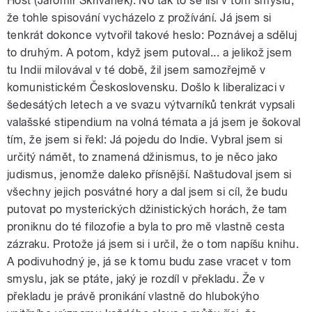
Host (Jaromír Skřivánek): No tak to se liší v tom smyslu,
že tohle spisování vycházelo z prožívání. Já jsem si
tenkrát dokonce vytvořil takové heslo: Poznávej a sděluj
to druhým. A potom, když jsem putoval... a jelikož jsem
tu Indii milovával v té době, žil jsem samozřejmě v
komunistickém Československu. Došlo k liberalizaci v
šedesátých letech a ve svazu výtvarníků tenkrát vypsali
valašské stipendium na volná témata a já jsem je šokoval
tím, že jsem si řekl: Já pojedu do Indie. Vybral jsem si
určitý námět, to znamená džinismus, to je něco jako
judismus, jenomže daleko přísnější. Naštudoval jsem si
všechny jejich posvátné hory a dal jsem si cíl, že budu
putovat po mysterických džinistických horách, že tam
proniknu do té filozofie a byla to pro mě vlastně cesta
zázraku. Protože já jsem si i určil, že o tom napíšu knihu.
A podivuhodný je, já se k tomu budu zase vracet v tom
smyslu, jak se ptáte, jaký je rozdíl v překladu. Že v
překladu je právě pronikání vlastně do hlubokýho