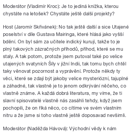
Moderátor (Vladimír Kroc): Je to jediná knížka, kterou
chystáte na letošek? Chystáte ještě další projekty?
Host (Jaromír Skřivánek): No tak ještě další a sice Utajené
poselství v díle Gustava Mairinga, které hlásá jako vyšší
bdění. On byl sám za učitele indický kurují, takže to je
plný takových zázračných příhodů, příhod, které se mu
staly. A tak potom, protože jsem putoval také po velice
utajených svatyních Šíly v jižní Indii, tak tomu bych chtěl
taky věnovat pozornost a vyprávění. Protože někdy ty
věci, které se zdají být jakoby velice mysteriózní, tajuplné
a záhadné, tak vlastně je to jenom odkrývání něčeho, co
vlastně známe. A každá dobrá literatura, my víme, že ti
slavní spisovatelé vlastně nás zasáhli tehdy, když jsem
pochopili, že on říká něco, co cítíme ve svém vlastním
nitru a že jsme si toho vlastně ještě doposavad nevšimli.
Moderátor (Naděžda Hávová): Východní vědy k nám