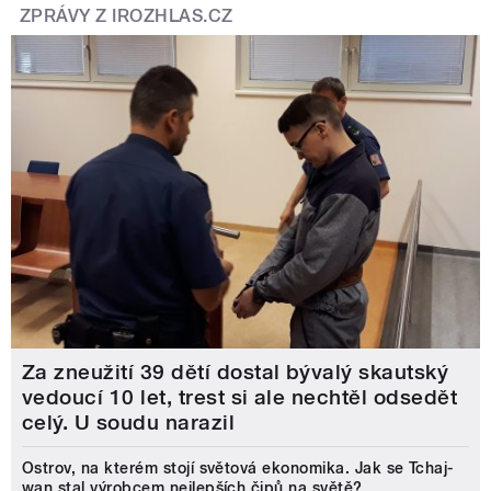
ZPRÁVY Z IROZHLAS.CZ
Za zneužití 39 dětí dostal bývalý skautský
vedoucí 10 let, trest si ale nechtěl odsedět
celý. U soudu narazil
Ostrov, na kterém stojí světová ekonomika. Jak se Tchaj-
wan stal výrobcem nejlepších čipů na světě?