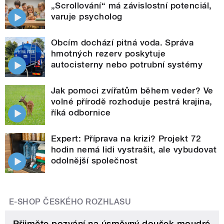
„Scrollování“ má závislostní potenciál,
varuje psycholog
Obcím dochází pitná voda. Správa
hmotných rezerv poskytuje
autocisterny nebo potrubní systémy
Jak pomoci zvířatům během veder? Ve
volné přírodě rozhoduje pestrá krajina,
říká odbornice
Expert: Příprava na krizi? Projekt 72
hodin nemá lidi vystrašit, ale vybudovat
odolnější společnost
E-SHOP ČESKÉHO ROZHLASU
Přijměte pozvání na úsměvný doušek moudré