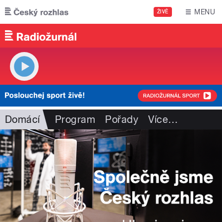
Přejít k hlavnímu obsahu
MENU
ŽIVĚ
Domácí
Program
Pořady
Více
…