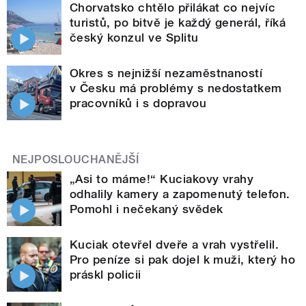
Chorvatsko chtělo přilákat co nejvíc
turistů, po bitvě je každý generál, říká
český konzul ve Splitu
Okres s nejnižší nezaměstnaností
v Česku má problémy s nedostatkem
pracovníků i s dopravou
NEJPOSLOUCHANĚJŠÍ
„Asi to máme!“ Kuciakovy vrahy
odhalily kamery a zapomenutý telefon.
Pomohl i nečekaný svědek
Kuciak otevřel dveře a vrah vystřelil.
Pro peníze si pak dojel k muži, který ho
práskl policii