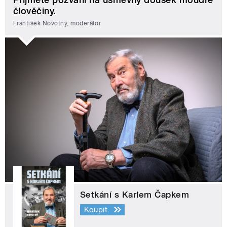
člověčiny.
František Novotný, moderátor
Setkání s Karlem Čapkem
Koupit