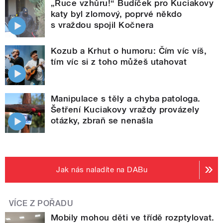
„Ruce vzhůru!“ Budíček pro Kuciakovy
katy byl zlomový, poprvé někdo
s vraždou spojil Kočnera
Kozub a Krhut o humoru: Čím víc víš,
tím víc si z toho můžeš utahovat
Manipulace s těly a chyba patologa.
Šetření Kuciakovy vraždy provázely
otázky, zbraň se nenašla
Jak nás naladíte na DABu
VÍCE Z POŘADU
Mobily mohou děti ve třídě rozptylovat.