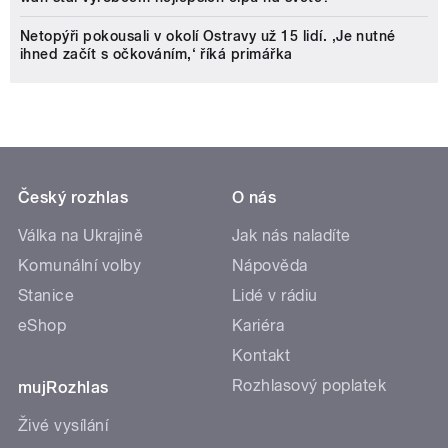
Netopýři pokousali v okolí Ostravy už 15 lidí. ‚Je nutné
ihned začít s očkováním,‘ říká primářka
Český rozhlas
O nás
Válka na Ukrajině
Jak nás naladíte
Komunální volby
Nápověda
Stanice
Lidé v rádiu
eShop
Kariéra
Kontakt
Rozhlasový poplatek
mujRozhlas
Živé vysílání