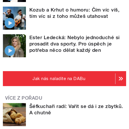
Kozub a Krhut o humoru: Čím víc víš,
tím víc si z toho můžeš utahovat
Ester Ledecká: Nebylo jednoduché si
prosadit dva sporty. Pro úspěch je
potřeba něco dělat každý den
Jak nás naladíte na DABu
VÍCE Z POŘADU
Šéfkuchaři radí: Vařit se dá i ze zbytků.
A chutně