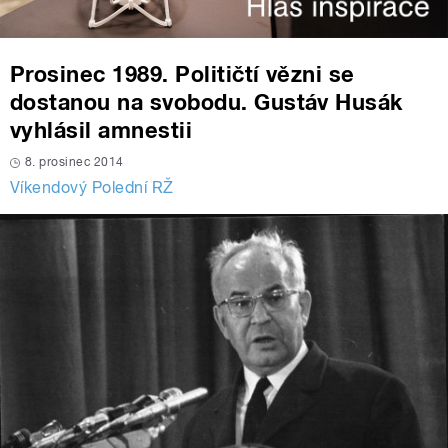
Prosinec 1989. Političtí vězni se
dostanou na svobodu. Gustáv Husák
vyhlásil amnestii
8. prosinec 2014
Víkendový Polední RŽ