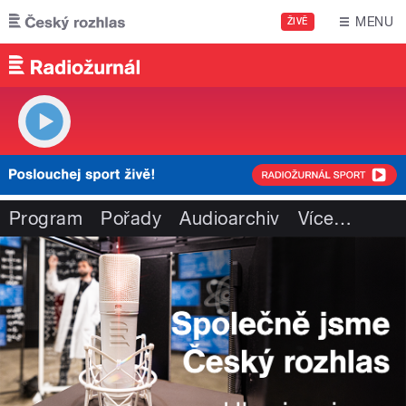
Přejít k hlavnímu obsahu
MENU
ŽIVĚ
Program
Pořady
Audioarchiv
Více
…