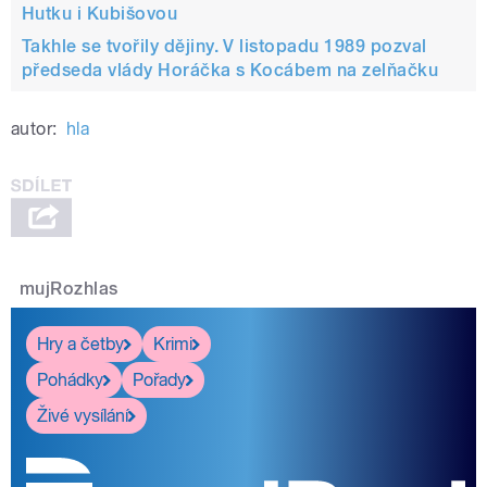
Hutku i Kubišovou
Takhle se tvořily dějiny. V listopadu 1989 pozval
předseda vlády Horáčka s Kocábem na zelňačku
autor:
hla
mujRozhlas
Hry a četby
Krimi
Pohádky
Pořady
Živé vysílání