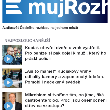
Audiosvět Českého rozhlasu na jednom místě
NEJPOSLOUCHANĚJŠÍ
Kuciak otevřel dveře a vrah vystřelil.
Pro peníze si pak dojel k muži, který ho
práskl policii
„Asi to máme!“ Kuciakovy vrahy
odhalily kamery a zapomenutý telefon.
Pomohl i nečekaný svědek
Mikrobiom si tvoříme tím, co jíme, říká
gastroenterolog. Proč jsou onemocnění
střev na vzestupu?