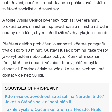
pobuřování, opuštění republiky nebo poškozování státu
světové socialistické soustavy.
A tohle vysílal Československý rozhlas: Generálnímu
prokurátorovi, ministrům spravedlnosti a ministru národní
obrany ukládám, aby mi předložili návrhy týkající se osob.
Přečtení celého prohlášení o amnestii včetně paragrafů
trvalo skoro 10 minut. Gustáv Husák prominul také tresty
jako vyhoštění nebo zákaz pobytu. Konkrétní seznam
těch, kteří měli opustit věznice, tehdy ještě nebyl k
dispozici. Předpokládalo se však, že se na svobodu má
dostat více než 50 lidí.
SOUVISEJÍCÍ PŘÍSPĚVKY
Kdo nese odpovědnost za zásah na Národní třídě?
Jakeš a Štěpán se k ní nepřihlásili
Takhle vysílalo Občanské fórum na Hvězdě. Hrálo