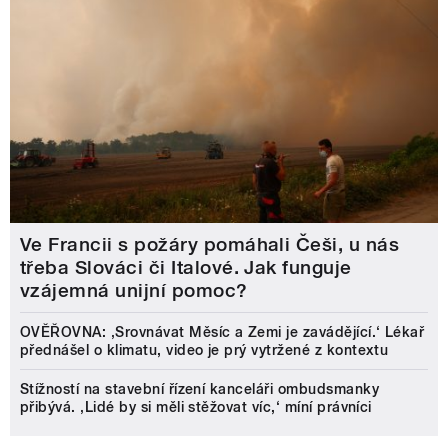
Ve Francii s požáry pomáhali Češi, u nás
třeba Slováci či Italové. Jak funguje
vzájemná unijní pomoc?
OVĚŘOVNA: ‚Srovnávat Měsíc a Zemi je zavádějící.‘ Lékař
přednášel o klimatu, video je prý vytržené z kontextu
Stížností na stavební řízení kanceláři ombudsmanky
přibývá. ‚Lidé by si měli stěžovat víc,‘ míní právníci