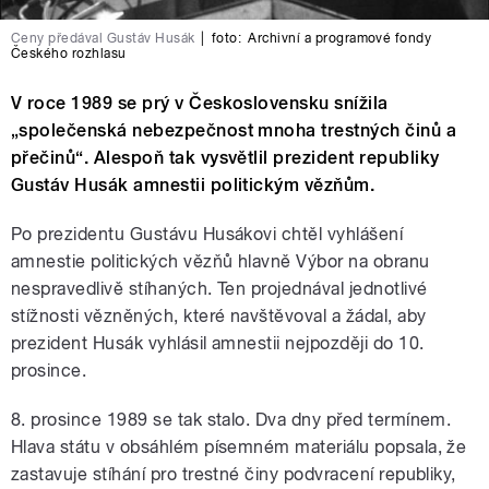
Ceny předával Gustáv Husák
|
foto:
Archivní a programové fondy
Českého rozhlasu
V roce 1989 se prý v Československu snížila
„společenská nebezpečnost mnoha trestných činů a
přečinů“. Alespoň tak vysvětlil prezident republiky
Gustáv Husák amnestii politickým vězňům.
Po prezidentu Gustávu Husákovi chtěl vyhlášení
amnestie politických vězňů hlavně Výbor na obranu
nespravedlivě stíhaných. Ten projednával jednotlivé
stížnosti vězněných, které navštěvoval a žádal, aby
prezident Husák vyhlásil amnestii nejpozději do 10.
prosince.
8. prosince 1989 se tak stalo. Dva dny před termínem.
Hlava státu v obsáhlém písemném materiálu popsala, že
zastavuje stíhání pro trestné činy podvracení republiky,