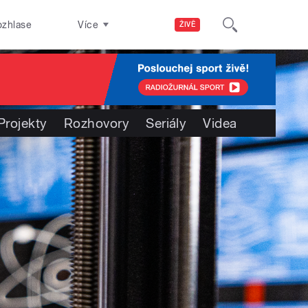
ozhlase
Více
ŽIVĚ
Projekty
Rozhovory
Seriály
Videa