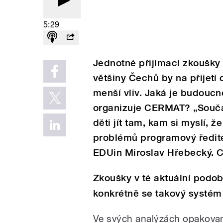
5:29
Jednotné přijímací zkoušky
většiny Čechů by na přijetí
menší vliv. Jaká je budoucn
organizuje CERMAT? „Souča
děti jít tam, kam si myslí, 
problémů programový ředite
EDUin Miroslav Hřebecký. 
Zkoušky v té aktuální podo
konkrétně se takový systé
Ve svých analýzách opakovan