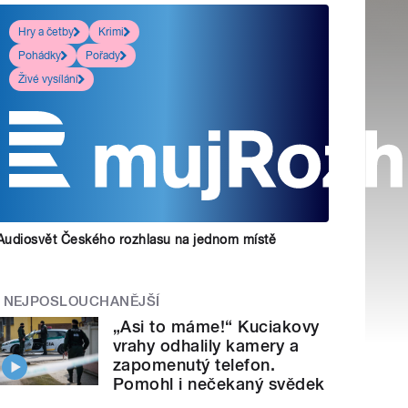
Hry a četby
Krimi
Pohádky
Pořady
Živé vysílání
Audiosvět Českého rozhlasu na jednom místě
NEJPOSLOUCHANĚJŠÍ
„Asi to máme!“ Kuciakovy
vrahy odhalily kamery a
zapomenutý telefon.
Pomohl i nečekaný svědek