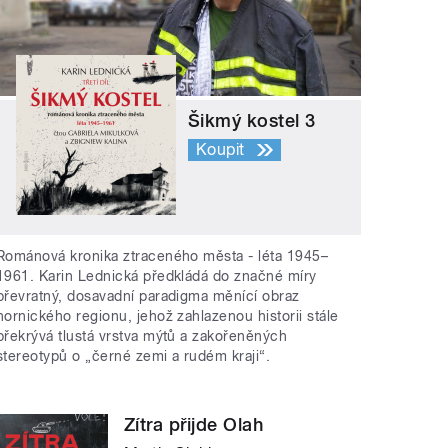
Šikmý kostel 3
Koupit
Románová kronika ztraceného města - léta 1945–
1961. Karin Lednická předkládá do značné míry
převratný, dosavadní paradigma měnící obraz
hornického regionu, jehož zahlazenou historii stále
překrývá tlustá vrstva mýtů a zakořeněných
stereotypů o „černé zemi a rudém kraji“.
Zítra přijde Olah