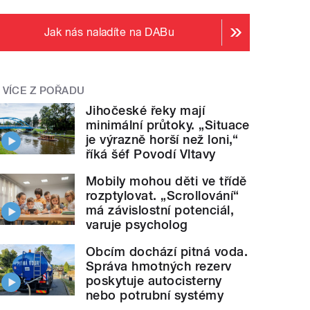
Jak nás naladíte na DABu
VÍCE Z POŘADU
Jihočeské řeky mají
minimální průtoky. „Situace
je výrazně horší než loni,“
říká šéf Povodí Vltavy
Mobily mohou děti ve třídě
rozptylovat. „Scrollování“
má závislostní potenciál,
varuje psycholog
Obcím dochází pitná voda.
Správa hmotných rezerv
poskytuje autocisterny
nebo potrubní systémy