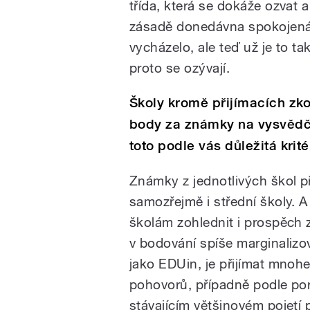
třída, která se dokáže ozvat a
zásadě donedávna spokojená, 
vycházelo, ale teď už je to tak
proto se ozývají.
Školy kromě přijímacích zko
body za známky na vysvědče
toto podle vás důležitá krité
Známky z jednotlivých škol př
samozřejmě i střední školy. A
školám zohlednit i prospěch ze
v bodování spíše marginalizo
jako EDUin, je přijímat mnoh
pohovorů, případně podle portf
stávajícím většinovém pojetí p