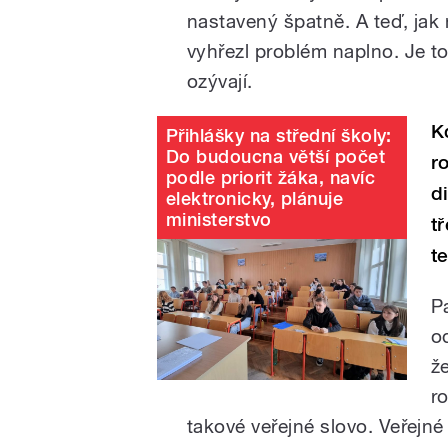
nastavený špatně. A teď, jak 
vyhřezl problém naplno. Je to
ozývají.
K
Přihlášky na střední školy:
Do budoucna větší počet
r
podle priorit žáka, navíc
d
elektronicky, plánuje
ministerstvo
t
t
P
o
ž
r
takové veřejné slovo. Veřejné