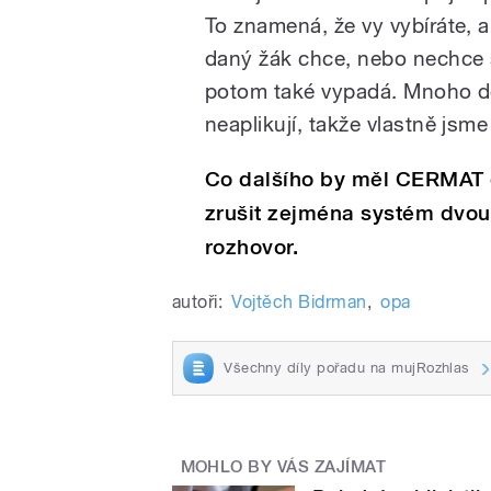
To znamená, že vy vybíráte, a
daný žák chce, nebo nechce s
potom také vypadá. Mnoho dě
neaplikují, takže vlastně jsme
Co dalšího by měl CERMAT o
zrušit zejména systém dvou
rozhovor.
autoři:
Vojtěch Bidrman
,
opa
Všechny díly pořadu na mujRozhlas
MOHLO BY VÁS ZAJÍMAT