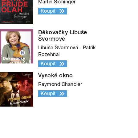
Martin Sichinger
Koupit
Děkovačky Libuše
Švormové
Libuše Švormová - Patrik
Rozehnal
Koupit
Vysoké okno
Raymond Chandler
Koupit