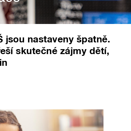
Š jsou nastaveny špatně.
řeší skutečné zájmy dětí,
in