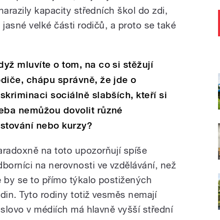
narazily kapacity středních škol do zdi,
 jasné velké části rodičů, a proto se také
dyž mluvíte o tom, na co si stěžují
odiče, chápu správně, že jde o
iskriminaci sociálně slabších, kteří si
řeba nemůžou dovolit různé
estování nebo kurzy?
aradoxně na toto upozorňují spíše
dborníci na nerovnosti ve vzdělávání, než
e by se to přímo týkalo postižených
odin. Tyto rodiny totiž vesměs nemají
 slovo v médiích má hlavně vyšší střední