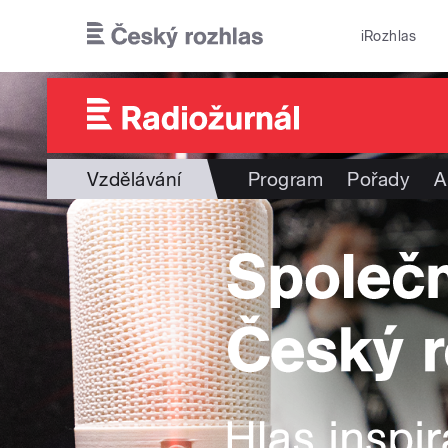
Přejít k hlavnímu obsahu
iRozhlas
Vzdělávání
Program
Pořady
A