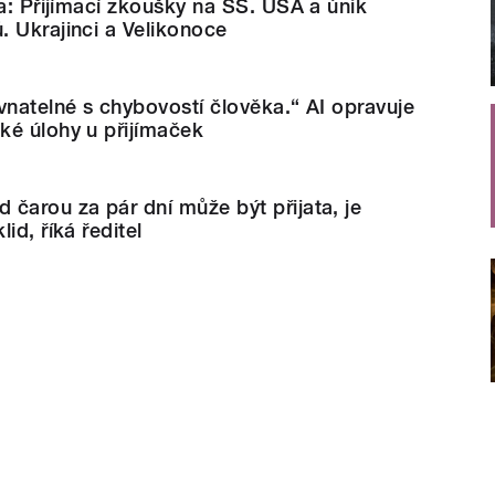
ka: Přijímací zkoušky na SŠ. USA a únik
 Ukrajinci a Velikonoce
vnatelné s chybovostí člověka.“ AI opravuje
ké úlohy u přijímaček
čarou za pár dní může být přijata, je
id, říká ředitel