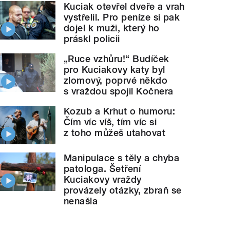
Kuciak otevřel dveře a vrah
vystřelil. Pro peníze si pak
dojel k muži, který ho
práskl policii
„Ruce vzhůru!“ Budíček
pro Kuciakovy katy byl
zlomový, poprvé někdo
s vraždou spojil Kočnera
Kozub a Krhut o humoru:
Čím víc víš, tím víc si
z toho můžeš utahovat
Manipulace s těly a chyba
patologa. Šetření
Kuciakovy vraždy
provázely otázky, zbraň se
nenašla