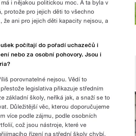
 má i nějakou politickou moc. A ta byla v
protože pro jejich děti to všechno
, že ani pro jejich děti kapacity nejsou, a
ušek počítají do pořadí uchazečů i
ní nebo za osobní pohovory. Jsou i
ria?
íliš porovnatelné nejsou. Vědí to
 přestože legislativa přikazuje středním
 základní školy, neříká jak, a snaží se to
vat. Důležitější věc, kterou doporučujeme
em více podle zájmu, podle osobních
olií, což jsou nástroje, které ve
řijímacího řízení na střední školy chybí.