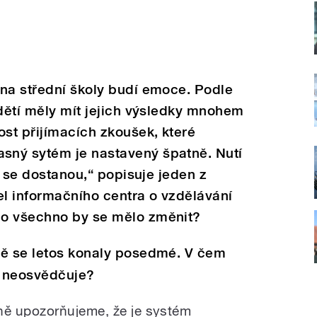
 na střední školy budí emoce. Podle
 dětí měly mít jejich výsledky mnohem
ost přijímacích zkoušek, které
sný sytém je nastavený špatně. Nutí
že se dostanou,“ popisuje jeden z
l informačního centra o vzdělávání
Co všechno by se mělo změnit?
bě se letos konaly posedmé. V čem
m neosvědčuje?
ě upozorňujeme, že je systém