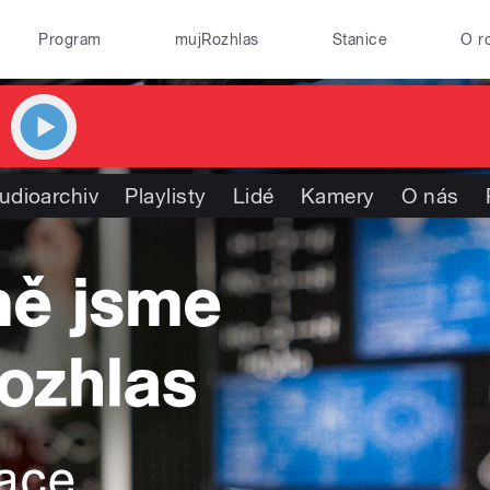
Program
mujRozhlas
Stanice
O r
udioarchiv
Playlisty
Lidé
Kamery
O nás