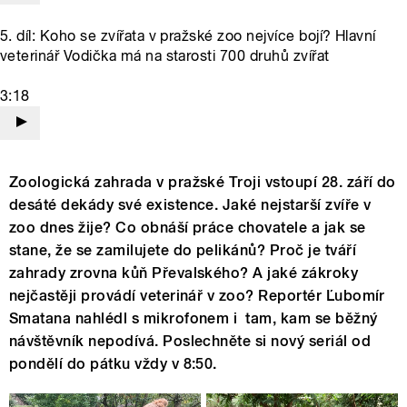
5. díl: Koho se zvířata v pražské zoo nejvíce bojí? Hlavní
veterinář Vodička má na starosti 700 druhů zvířat
3:18
Zoologická zahrada v pražské Troji vstoupí 28. září do
desáté dekády své existence. Jaké nejstarší zvíře v
zoo dnes žije? Co obnáší práce chovatele a jak se
stane, že se zamilujete do pelikánů? Proč je tváří
zahrady zrovna kůň Převalského? A jaké zákroky
nejčastěji provádí veterinář v zoo? Reportér Ľubomír
Smatana nahlédl s mikrofonem i tam, kam se běžný
návštěvník nepodívá. Poslechněte si nový seriál od
pondělí do pátku vždy v 8:50.