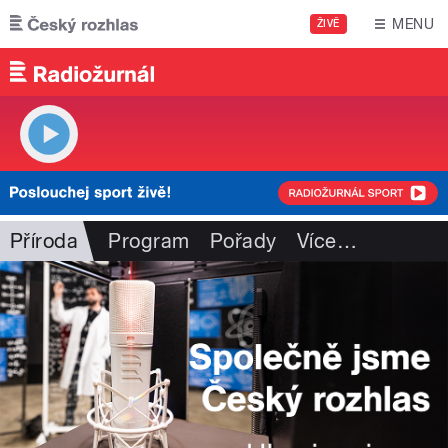
Přejít k hlavnímu obsahu
MENU
ŽIVĚ
Příroda
Program
Pořady
Více
…