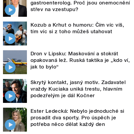
gastroenterolog. Proč jsou onemocnění
střev na vzestupu?
Kozub a Krhut o humoru: Čím víc víš,
tím víc si z toho můžeš utahovat
Dron v Lipsku: Maskování a stokrát
opakovaná lež. Ruská taktika je „kdo ví,
jak to bylo“
Skrytý kontakt, jasný motiv. Zadavatel
vraždy Kuciaka uniká trestu, hlavním
podezřelým je dál Kočner
Ester Ledecká: Nebylo jednoduché si
prosadit dva sporty. Pro úspěch je
potřeba něco dělat každý den