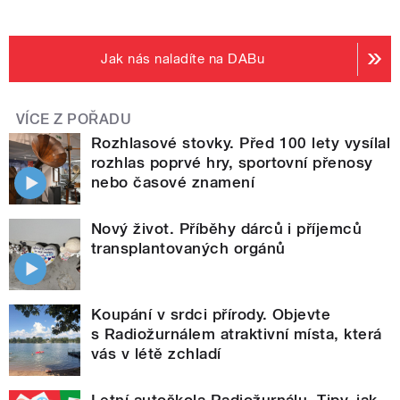
Jak nás naladíte na DABu
VÍCE Z POŘADU
Rozhlasové stovky. Před 100 lety vysílal
rozhlas poprvé hry, sportovní přenosy
nebo časové znamení
Nový život. Příběhy dárců i příjemců
transplantovaných orgánů
Koupání v srdci přírody. Objevte
s Radiožurnálem atraktivní místa, která
vás v létě zchladí
Letní autoškola Radiožurnálu. Tipy, jak