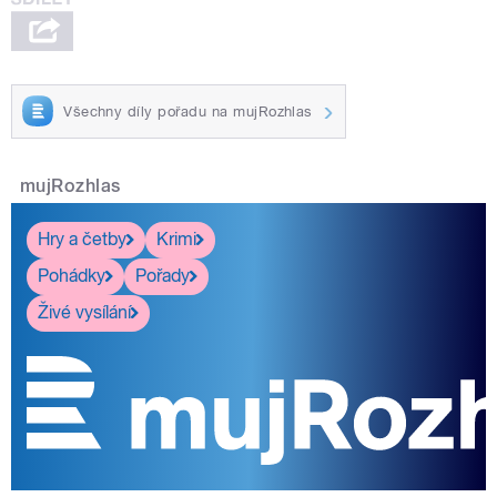
Všechny díly pořadu na mujRozhlas
mujRozhlas
Hry a četby
Krimi
Pohádky
Pořady
Živé vysílání