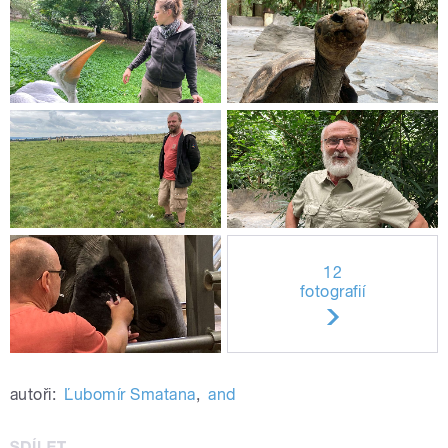
12
fotografií
autoři:
Ľubomír Smatana
,
and