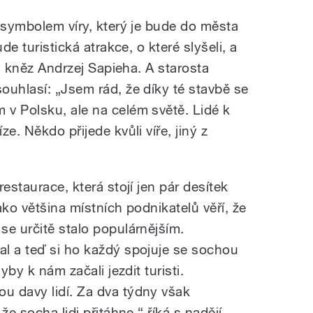
 symbolem víry, který je bude do města
de turistická atrakce, o které slyšeli, a
si kněz Andrzej Sapieha. A starosta
ouhlasí: „Jsem rád, že díky té stavbě se
v Polsku, ale na celém světě. Lidé k
e. Někdo přijede kvůli víře, jiný z
estaurace, která stojí jen pár desítek
ako většina místních podnikatelů věří, že
se určitě stalo populárnějším.
l a teď si ho každý spojuje se sochou
yby k nám začali jezdit turisti.
u davy lidí. Za dva týdny však
že socha lidi přitáhne,“ říká s nadějí.