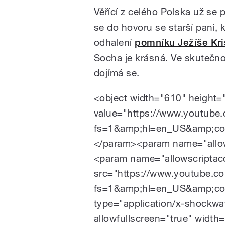
Věřící z celého Polska už se 
se do hovoru se starší paní, k
odhalení
pomníku Ježíše Kri
Socha je krásná. Ve skutečno
dojímá se.
<object width="610" height
value="https://www.youtub
fs=1&amp;hl=en_US&amp;co
</param><param name="allow
<param name="allowscripta
src="https://www.youtube.
fs=1&amp;hl=en_US&amp;co
type="application/x-shockwa
allowfullscreen="true" widt