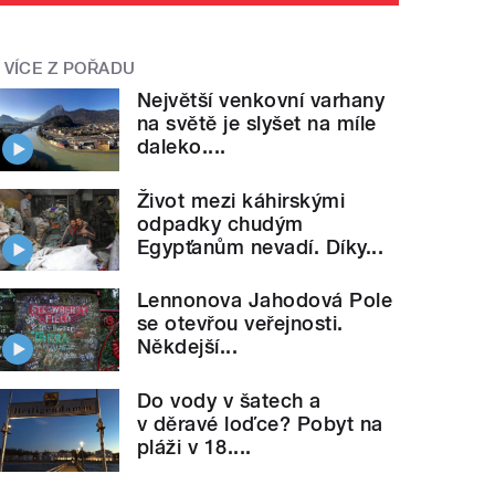
VÍCE Z POŘADU
Největší venkovní varhany
na světě je slyšet na míle
daleko....
Život mezi káhirskými
odpadky chudým
Egypťanům nevadí. Díky...
Lennonova Jahodová Pole
se otevřou veřejnosti.
Někdejší...
Do vody v šatech a
v děravé loďce? Pobyt na
pláži v 18....