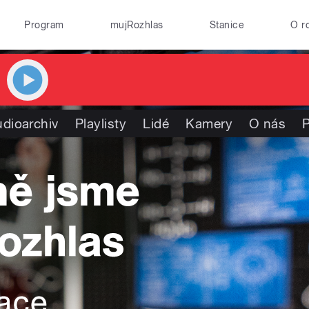
Program
mujRozhlas
Stanice
O r
dioarchiv
Playlisty
Lidé
Kamery
O nás
P