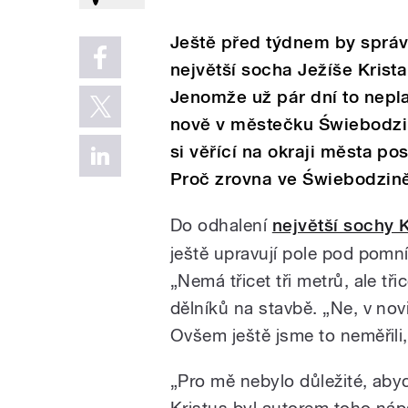
Ještě před týdnem by správ
největší socha Ježíše Krista
Jenomže už pár dní to neplat
nově v městečku Świebodzin 
si věřící na okraji města pos
Proč zrovna ve Świebodzině
Do odhalení
největší sochy K
ještě upravují pole pod pomní
„Nemá třicet tři metrů, ale tř
dělníků na stavbě. „Ne, v nov
Ovšem ještě jsme to neměřili,“
„Pro mě nebylo důležité, abyc
Kristus byl autorem toho náp