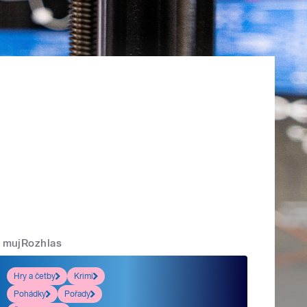
mujRozhlas
Hry a četby
Krimi
Pohádky
Pořady