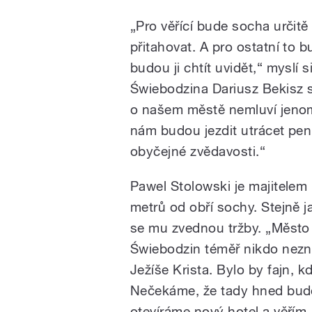
„Pro věřící bude socha určitě
přitahovat. A pro ostatní to bu
budou ji chtít uvidět,“ myslí 
Świebodzina Dariusz Bekisz s
o našem městě nemluví jenom 
nám budou jezdit utrácet peníz
obyčejné zvědavosti.“
Pawel Stolowski je majitelem r
metrů od obří sochy. Stejně j
se mu zvednou tržby. „Město 
Świebodzin téměř nikdo nezna
Ježíše Krista. Bylo by fajn, kd
Nečekáme, že tady hned budo
otevíráme nový hotel a věřím, 