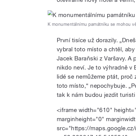
K monumentálnímu památníku se mohou věří
První tisíce už dorazily. „Dne
vybral toto místo a chtěl, aby 
Jacek Baraňski z Varšavy. A 
nikdo neví. Je to výhradně v
lidé se nemůžeme ptát, proč z
toto místo,“ nepochybuje. „P
tak k nám budou jezdit turist
<iframe width="610" height=
marginheight="0" marginwid
src="https://maps.google.cz