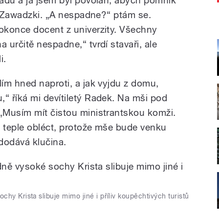
er Zawadzki. „A nespadne?“ ptám se.
okonce docent z univerzity. Všechny
určitě nespadne,“ tvrdí stavaři, ale
i.
ím hned naproti, a jak vyjdu z domu,
 říká mi devítiletý Radek. Na mši pod
„Musím mít čistou ministrantskou komži.
 teple obléct, protože mše bude venku
 dodává klučina.
hy Krista slibuje mimo jiné i příliv koupěchtivých turistů