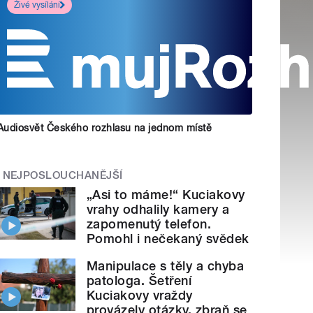
Živé vysílání
Audiosvět Českého rozhlasu na jednom místě
NEJPOSLOUCHANĚJŠÍ
„Asi to máme!“ Kuciakovy
vrahy odhalily kamery a
zapomenutý telefon.
Pomohl i nečekaný svědek
Manipulace s těly a chyba
patologa. Šetření
Kuciakovy vraždy
provázely otázky, zbraň se