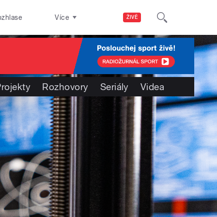
ozhlase
Více
ŽIVĚ
rojekty
Rozhovory
Seriály
Videa