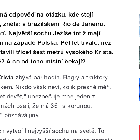
ná odpověď na otázku, kde stojí
, zněla: v brazilském Rio de Janeiru.
í. Největší sochu Ježíše totiž mají
na západě Polska. Pět let trvalo, než
tavili třicet šest metrů vysokého Krista.
? A co od toho místní čekají?
rista
zbývá pár hodin. Bagry a traktory
kem. Nikdo však neví, kolik přesně měří.
icet devět,“ ubezpečuje mne jeden z
inách psali, že má 36 i s korunou.
 přiznává jiný.
h vytvořil nejvyšší sochu na světě. To
adu a já jsem byl povolán, abych pomník