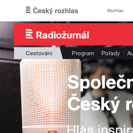
Přejít k hlavnímu obsahu
iRozhlas
Cestování
Program
Pořady
Au