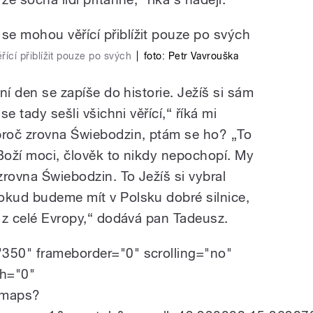
cí přiblížit pouze po svých
|
foto:
Petr Vavrouška
šní den se zapíše do historie. Ježíš si sám
se tady sešli všichni věřící,“ říká mi
proč zrovna Świebodzin, ptám se ho? „To
 Boží moci, člověk to nikdy nepochopí. My
rovna Świebodzin. To Ježíš si vybral
okud budeme mít v Polsku dobré silnice,
i z celé Evropy,“ dodává pan Tadeusz.
"350" frameborder="0" scrolling="no"
th="0"
/maps?