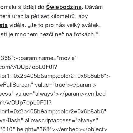
pomalu sjíždějí do
Świebodzina
. Dávám
terá urazila pět set kilometrů, aby
sta
viděla. „Je to pro nás velký svátek.
sti je mnohem hezčí než na fotkách,“
="368"><param name="movie"
e.com/v/DUp7opL0F0I?
lor1=0x2b405b&amp;color2=0x6b8ab6">
FullScreen" value="true"></param>
ccess" value="always"></param><embed
com/v/DUp7opL0F0I?
lor1=0x2b405b&amp;color2=0x6b8ab6"
ve-flash" allowscriptaccess="always"
h="610" height="368"></embed></object>