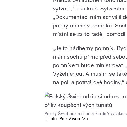
vytvořil,“ říká kněz Sylwest
„Dokumentaci nám schválil d
papíry máme v pořádku. Socha 
místní se za to raději pomodlil
„Je to nádherný pomník. Bydl
mám sochu přímo před sebou,“
pomníkem bude ministrovat. 
Vyžehlenou. A musím se také
na poli a potrvá dvě hodiny,“
Polský Świebodzin si od rekordně vysoké soc
|
foto:
Petr Vavrouška