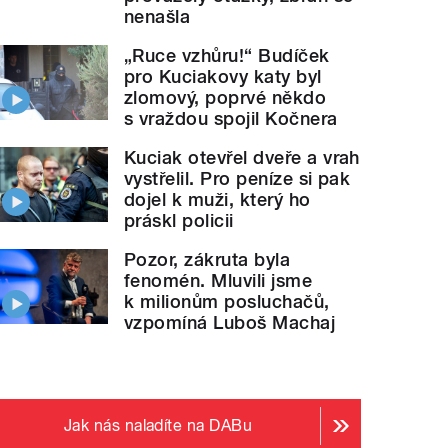
nenašla
„Ruce vzhůru!“ Budíček
pro Kuciakovy katy byl
zlomový, poprvé někdo
s vraždou spojil Kočnera
Kuciak otevřel dveře a vrah
vystřelil. Pro peníze si pak
dojel k muži, který ho
práskl policii
Pozor, zákruta byla
fenomén. Mluvili jsme
k milionům posluchačů,
vzpomíná Luboš Machaj
Jak nás naladíte na DABu