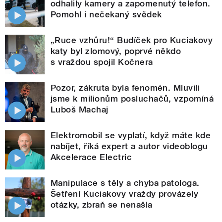
odhalily kamery a zapomenutý telefon.
Pomohl i nečekaný svědek
„Ruce vzhůru!“ Budíček pro Kuciakovy
katy byl zlomový, poprvé někdo
s vraždou spojil Kočnera
Pozor, zákruta byla fenomén. Mluvili
jsme k milionům posluchačů, vzpomíná
Luboš Machaj
Elektromobil se vyplatí, když máte kde
nabíjet, říká expert a autor videoblogu
Akcelerace Electric
Manipulace s těly a chyba patologa.
Šetření Kuciakovy vraždy provázely
otázky, zbraň se nenašla