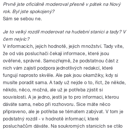
Prvně jste oficiálně moderoval přesně v pátek na Nový
rok. Byl jste spokojený?
Sám se sebou ne.
Je to velký rozdíl moderovat na hudební stanici a tady? V
čem nejvíc?
V informacích, jejich hodnotě, jejich množství. Tady víte,
že od vás posluchači čekají informace, které jsou
ověřené, správné. Samozřejmě, že podstatnou část z
nich vám zajistí podpora jednotlivých redakcí, které
fungují naprosto skvěle. Ale pak jsou okamžiky, kdy si
musíte poradit sama. A tady už nejde o to, říct, že někde,
někdo, něco, možná, ale už je potřeba zjistit si
souvislosti. A je jedno, jestli je to pro informaci, kterou
dáváte sama, nebo při rozhovoru. Sice máte něco
připraveno, ale je potřeba se tématem zabývat. V tom je
podstatný rozdíl - v hodnotě informací, které
posluchačům dáváte. Na soukromých stanicích se ctilo