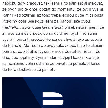
nabídku tady pracovat, tak jsem si to sám začal malovat,
že bych určitě chtěl dozrát do momentu, že bych vysílal
Ranní Radiožurnál, až toho třeba jednou bude mít Honza
Pokorný dost. Ale když jsem za Hanou Hikelovou
(
ředitelkou zpravodajských stanic
) přišel, netušil jsem, že
zhruba za měsíc poté, co se uvidíme, bych měl ranní
vysílání převzít, protože Honza se chystá jako zpravodaj
do Francie. Měl jsem opravdu takový pocit, že to zkusím
pomalu, od začátku: vysílat v noci, dostat se někam do
dne, pochopit styl vysílání stanice, její filozofii, která je
samozřejmě velmi odlišná od privátu, a pomaloučku se
do toho dostávat a za pár let...