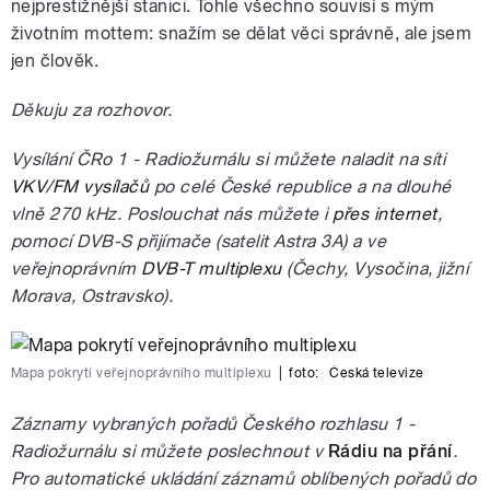
nejprestižnější stanici. Tohle všechno souvisí s mým
životním mottem: snažím se dělat věci správně, ale jsem
jen člověk.
Děkuju za rozhovor.
Vysílání ČRo 1 - Radiožurnálu si můžete naladit na síti
VKV/FM vysílačů
po celé České republice a na dlouhé
vlně 270 kHz. Poslouchat nás můžete i
přes internet
,
pomocí DVB-S přijímače (satelit Astra 3A) a ve
veřejnoprávním
DVB-T multiplexu
(Čechy, Vysočina, jižní
Morava, Ostravsko).
Mapa pokrytí veřejnoprávního multiplexu
|
foto:
Česká televize
Záznamy vybraných pořadů Českého rozhlasu 1 -
Radiožurnálu si můžete poslechnout v
Rádiu na přání
.
Pro automatické ukládání záznamů oblíbených pořadů do