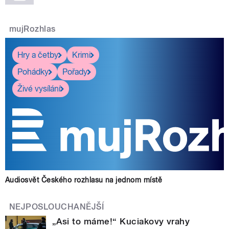
mujRozhlas
Hry a četby
Krimi
Pohádky
Pořady
Živé vysílání
Audiosvět Českého rozhlasu na jednom místě
NEJPOSLOUCHANĚJŠÍ
„Asi to máme!“ Kuciakovy vrahy