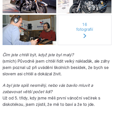
16
fotografií
Čím jste chtěl být, když jste byl malý?
(smích) Původně jsem chtěl řídit velký náklaďák, ale záhy
jsem poznal už při uvádění školních besídek, že bych se
slovem asi chtěl a dokázal živit.
A byl jste spíš nesmělý, nebo vás bavilo mluvit a
zabavovat větší počet lidí?
Už od 5. třídy, kdy jsme měli první vánoční večírek s
diskotékou, jsem zjistil, že mě to baví a že to jde.