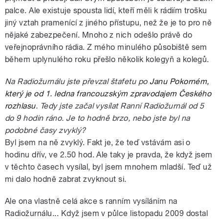
palce. Ale existuje spousta lidí, kteří měli k rádiím trošku
jiný vztah pramenící z jiného přístupu, než že je to pro ně
nějaké zabezpečení. Mnoho z nich odešlo právě do
veřejnoprávního rádia. Z mého minulého působiště sem
během uplynulého roku přešlo několik kolegyň a kolegů.
Na Radiožurnálu jste převzal štafetu po
Janu Pokorném,
který je od 1. ledna francouzským zpravodajem Českého
rozhlasu
. Tedy jste začal vysílat Ranní Radiožurnál od 5
do 9 hodin ráno. Je to hodně brzo, nebo jste byl na
podobné časy zvyklý?
Byl jsem na ně zvyklý. Fakt je, že teď vstávám asi o
hodinu dřív, ve 2.50 hod. Ale taky je pravda, že když jsem
v těchto časech vysílal, byl jsem mnohem mladší. Teď už
mi dalo hodně zabrat zvyknout si.
Ale ona vlastně celá akce s ranním vysíláním na
Radiožurnálu... Když jsem v půlce listopadu 2009 dostal