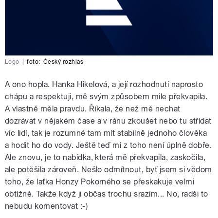
Logo
|
foto:
Český rozhlas
A ono hopla. Hanka Hikelová, a její rozhodnutí naprosto
chápu a respektuji, mě svým způsobem mile překvapila.
A vlastně měla pravdu. Říkala, že než mě nechat
dozrávat v nějakém čase a v ránu zkoušet nebo tu střídat
víc lidí, tak je rozumné tam mít stabilně jednoho člověka
a hodit ho do vody. Ještě teď mi z toho není úplně dobře.
Ale znovu, je to nabídka, která mě překvapila, zaskočila,
ale potěšila zároveň. Nešlo odmítnout, byť jsem si vědom
toho, že laťka Honzy Pokorného se přeskakuje velmi
obtížně. Takže když ji občas trochu srazím... No, radši to
nebudu komentovat :-)