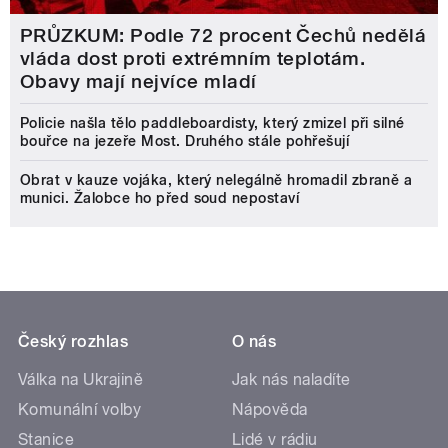
PRŮZKUM: Podle 72 procent Čechů nedělá
vláda dost proti extrémním teplotám.
Obavy mají nejvíce mladí
Policie našla tělo paddleboardisty, který zmizel při silné
bouřce na jezeře Most. Druhého stále pohřešují
Obrat v kauze vojáka, který nelegálně hromadil zbraně a
munici. Žalobce ho před soud nepostaví
Český rozhlas
O nás
Válka na Ukrajině
Jak nás naladíte
Komunální volby
Nápověda
Stanice
Lidé v rádiu