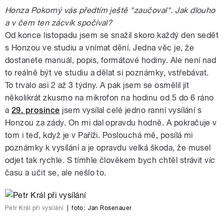
Honza Pokorný vás předtím ještě "zaučoval". Jak dlouho
a v čem ten zácvik spočíval?
Od konce listopadu jsem se snažil skoro každý den sedět
s Honzou ve studiu a vnímat dění. Jedna věc je, že
dostanete manuál, popis, formátové hodiny. Ale není nad
to reálně být ve studiu a dělat si poznámky, vstřebávat.
To trvalo asi 2 až 3 týdny. A pak jsem se osmělil jít
několikrát zkusmo na mikrofon na hodinu od 5 do 6 ráno
a
29. prosince
jsem vysílal celé jedno ranní vysílání s
Honzou za zády. On mi dal opravdu hodně. A pokračuje v
tom i teď, když je v Paříži. Poslouchá mě, posílá mi
poznámky k vysílání a je opravdu velká škoda, že musel
odjet tak rychle. S tímhle člověkem bych chtěl strávit víc
času a učit se, ale nešlo to.
Petr Král při vysílání
|
foto:
Jan Rosenauer