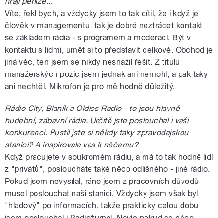
hrají peníze...
Víte, řekl bych, a vždycky jsem to tak cítil, že i když je
člověk v managementu, tak je dobré neztrácet kontakt
se základem rádia - s programem a moderací. Být v
kontaktu s lidmi, umět si to představit celkově. Obchod je
jiná věc, ten jsem se nikdy nesnažil řešit. Z titulu
manažerských pozic jsem jednak ani nemohl, a pak taky
ani nechtěl. Mikrofon je pro mě hodně důležitý.
Rádio City, Blaník a Oldies Radio - to jsou hlavně
hudební, zábavní rádia. Určitě jste poslouchal i vaši
konkurenci. Pustil jste si někdy taky zpravodajskou
stanici? A inspirovala vás k něčemu?
Když pracujete v soukromém rádiu, a má to tak hodně lidí
z "privátů", posloucháte také něco odlišného - jiné rádio.
Pokud jsem nevysílal, ráno jsem z pracovních důvodů
musel poslouchat naši stanici. Vždycky jsem však byl
"hladový" po informacích, takže prakticky celou dobu
jsem poslouchal i Radiožurnál. Navíc pokud se něco