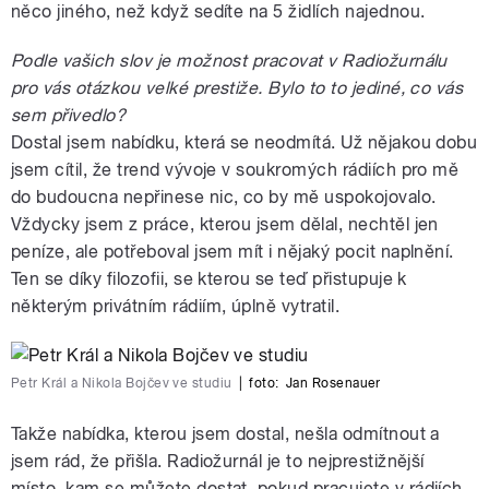
něco jiného, než když sedíte na 5 židlích najednou.
Podle vašich slov je možnost pracovat v Radiožurnálu
pro vás otázkou velké prestiže. Bylo to to jediné, co vás
sem přivedlo?
Dostal jsem nabídku, která se neodmítá. Už nějakou dobu
jsem cítil, že trend vývoje v soukromých rádiích pro mě
do budoucna nepřinese nic, co by mě uspokojovalo.
Vždycky jsem z práce, kterou jsem dělal, nechtěl jen
peníze, ale potřeboval jsem mít i nějaký pocit naplnění.
Ten se díky filozofii, se kterou se teď přistupuje k
některým privátním rádiím, úplně vytratil.
Petr Král a Nikola Bojčev ve studiu
|
foto:
Jan Rosenauer
Takže nabídka, kterou jsem dostal, nešla odmítnout a
jsem rád, že přišla. Radiožurnál je to nejprestižnější
místo, kam se můžete dostat, pokud pracujete v rádiích.