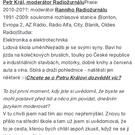
Petr Král, moderátor Radiožurnálu
Praxe:
2010-20??: moderátor
Ranního Radiožurnálu
1991-2009: soukromé rozhlasové stanice (Bonton,
Evropa 2, AZ Rádio, Rádio Alfa, City, Blaník, Oldies
Radio)Studia:
Elektronika a elektrotechnika
Lidová škola uměníNejradši je se svými syny. Baví ho
jízda na kolečkových bruslích, toulky po České republice
a industriálních stavbách, motorky, dobré knihy a červená
auta a vína. Sbírá a draží pohlednice - naštěstí jen
některé :-)
Chcete se o Petru Královi dozvědět víc?
To byl první moment, kdy jste si uvědomil, že byste se
mohl postavit před lidi a něco jim povídat, dnešním
jazykem moderovat?
V tu chvíli jsem nad tím asi moc nepřemýšlel. Znovu to
přišlo na střední škole a tam už jsem si uvědomoval, že
to je cesta, kterou bych chtěl aspoň zkusit, když ne se jí