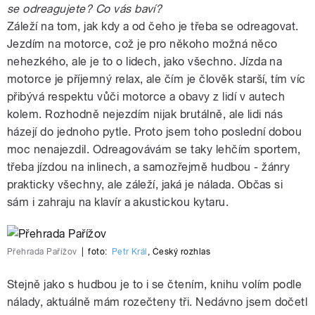
se odreagujete? Co vás baví?
Záleží na tom, jak kdy a od čeho je třeba se odreagovat.
Jezdím na motorce, což je pro někoho možná něco
nehezkého, ale je to o lidech, jako všechno. Jízda na
motorce je příjemný relax, ale čím je člověk starší, tím víc
přibývá respektu vůči motorce a obavy z lidí v autech
kolem. Rozhodně nejezdím nijak brutálně, ale lidi nás
házejí do jednoho pytle. Proto jsem toho poslední dobou
moc nenajezdil. Odreagovávám se taky lehčím sportem,
třeba jízdou na inlinech, a samozřejmě hudbou - žánry
prakticky všechny, ale záleží, jaká je nálada. Občas si
sám i zahraju na klavír a akustickou kytaru.
Přehrada Pařížov
|
foto:
Petr Král
,
Český rozhlas
Stejně jako s hudbou je to i se čtením, knihu volím podle
nálady, aktuálně mám rozečteny tři. Nedávno jsem dočetl