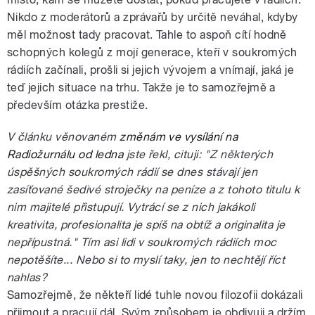
Nikdo z moderátorů a zprávařů by určitě neváhal, kdyby
měl možnost tady pracovat. Tahle to aspoň cítí hodně
schopných kolegů z mojí generace, kteří v soukromých
rádiích začínali, prošli si jejich vývojem a vnímají, jaká je
teď jejich situace na trhu. Takže je to samozřejmě a
především otázka prestiže.
V článku věnovaném
změnám ve vysílání na
Radiožurnálu od ledna
jste řekl, cituji: "Z některých
úspěšných soukromých rádií se dnes stávají jen
zasíťované šedivé stroječky na peníze a z tohoto titulu k
nim majitelé přistupují. Vytrácí se z nich jakákoli
kreativita, profesionalita je spíš na obtíž a originalita je
nepřípustná." Tím asi lidi v soukromých rádiích moc
nepotěšíte... Nebo si to myslí taky, jen to nechtějí říct
nahlas?
Samozřejmě, že někteří lidé tuhle novou filozofii dokázali
přijmout a pracují dál. Svým způsobem je obdivuji a držím