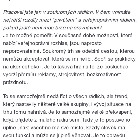
Pracoval jste jen v soukromých rádiích. V čem vnímáte
největší rozdíly mezi "privátem" a veřejnoprávním rádiem,
pokud ještě není moc brzo na srovnávání?
Je to možné poměřit. V současné době možnosti, které
nabízí veřejnoprávní rozhlas, jsou naprosto
neporovnatelné. Soukromý trh se odebírá cestou, kterou
nemůžu akceptovat, která se mi nelíbí. Spoří se prakticky
na úkor čehokoli. Je to taková hra na to, že posluchač
vydrží přemíru reklamy, strojovitost, bezkreativnost,
prázdnotu.
To se samozřejmě nedá říct o všech rádiích, ale trend,
který nastavily některé velké skupiny, i vývoj situace na
trhu tomu nahrává. Je to samozřejmě velké překvapení,
když přijdete z malého rádia sem. Tady je to postaveno
úplně jinak: všechno má své místo, každý člověk má
svou funkci a může se jí plně věnovat. Je to opravdu