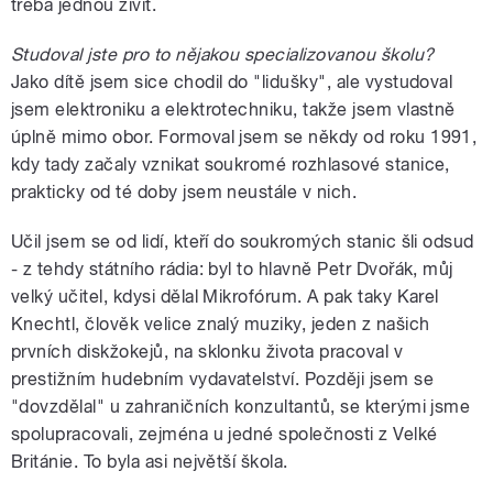
třeba jednou živit.
Studoval jste pro to nějakou specializovanou školu?
Jako dítě jsem sice chodil do "lidušky", ale vystudoval
jsem elektroniku a elektrotechniku, takže jsem vlastně
úplně mimo obor. Formoval jsem se někdy od roku 1991,
kdy tady začaly vznikat soukromé rozhlasové stanice,
prakticky od té doby jsem neustále v nich.
Učil jsem se od lidí, kteří do soukromých stanic šli odsud
- z tehdy státního rádia: byl to hlavně Petr Dvořák, můj
velký učitel, kdysi dělal Mikrofórum. A pak taky Karel
Knechtl, člověk velice znalý muziky, jeden z našich
prvních diskžokejů, na sklonku života pracoval v
prestižním hudebním vydavatelství. Později jsem se
"dovzdělal" u zahraničních konzultantů, se kterými jsme
spolupracovali, zejména u jedné společnosti z Velké
Británie. To byla asi největší škola.