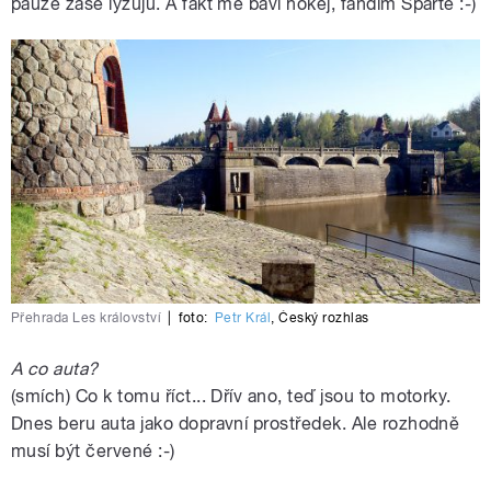
pauze zase lyžuju. A fakt mě baví hokej, fandím Spartě :-)
Přehrada Les království
|
foto:
Petr Král
,
Český rozhlas
A co auta?
(smích) Co k tomu říct... Dřív ano, teď jsou to motorky.
Dnes beru auta jako dopravní prostředek. Ale rozhodně
musí být červené :-)