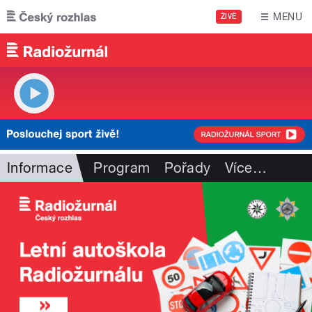
Přejít k hlavnímu obsahu
MENU
ŽIVĚ
Informace
Program
Pořady
Více
…