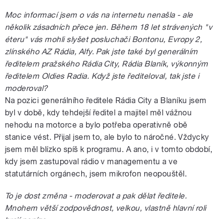
Moc informací jsem o vás na internetu nenašla - ale
několik zásadních přece jen. Během 18 let strávených "v
éteru" vás mohli slyšet posluchači Bontonu, Evropy 2,
zlínského AZ Rádia, Alfy. Pak jste také byl generálním
ředitelem pražského Rádia City, Rádia Blaník, výkonným
ředitelem Oldies Radia. Když jste řediteloval, tak jste i
moderoval?
Na pozici generálního ředitele Rádia City a Blaníku jsem
byl v době, kdy tehdejší ředitel a majitel měl vážnou
nehodu na motorce a bylo potřeba operativně obě
stanice vést. Přijal jsem to, ale bylo to náročné. Vždycky
jsem měl blízko spíš k programu. A ano, i v tomto období,
kdy jsem zastupoval rádio v managementu a ve
statutárních orgánech, jsem mikrofon neopouštěl.
To je dost změna - moderovat a pak dělat ředitele.
Mnohem větší zodpovědnost, velkou, vlastně hlavní roli