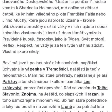
darovaného Dostojevského "Uražení a ponížení", rád se
vracím k Sherlocku Holmesovi, mé oblíbené dětské
četbě, ke knihám válečného pilota Františka Faitla nebo
Jiřího Muchy, které jsou naprosto úžasné - kromě
přibližování atmosféry složité války v nich najdete i obraz
krásného vlastenectví, které už dnes téměř vymizelo.
Pravidelně kupuju časopisy, jako je Týden, Svět motorů,
Reflex, Respekt, ne vždy je za ten týden stihnu zdolat.
Vlastně skoro nikdy.
Baví mě jezdit po industriálních stavbách, například
úchvatná je
vápenka v Třemošnici
, naštěstí je teď v
rekonstrukci. Mám rád staré přehrady, nejkrásnější je asi
Pařížov
a čerstvá národní kulturní památka
Les
království
, pohraniční opevnění. Rád se vracím do
Telče
,
Slavonic
,
Znojma
, na Ještěd, do slapských
Hrazan
, je
toho samozřejmě mnohem víc. Sbírám staré pohlednice
a taky rád bruslím na zamrzlém
Lipně
a po patnáctileté