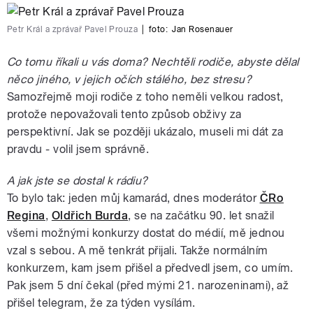
Petr Král a zprávař Pavel Prouza
|
foto:
Jan Rosenauer
Co tomu říkali u vás doma? Nechtěli rodiče, abyste dělal
něco jiného, v jejich očích stálého, bez stresu?
Samozřejmě moji rodiče z toho neměli velkou radost,
protože nepovažovali tento způsob obživy za
perspektivní. Jak se později ukázalo, museli mi dát za
pravdu - volil jsem správně.
A jak jste se dostal k rádiu?
To bylo tak: jeden můj kamarád, dnes moderátor
ČRo
Regina
,
Oldřich Burda
, se na začátku 90. let snažil
všemi možnými konkurzy dostat do médií, mě jednou
vzal s sebou. A mě tenkrát přijali. Takže normálním
konkurzem, kam jsem přišel a předvedl jsem, co umím.
Pak jsem 5 dní čekal (před mými 21. narozeninami), až
přišel telegram, že za týden vysílám.