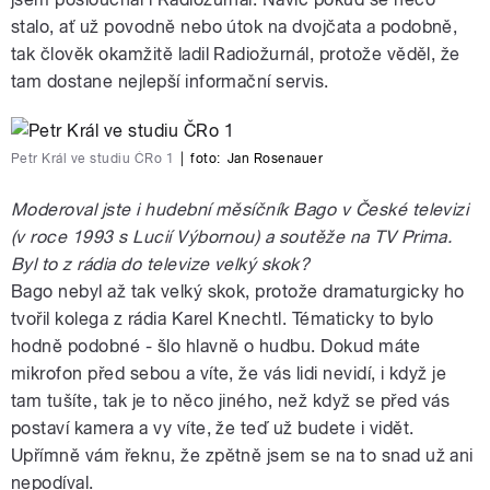
stalo, ať už povodně nebo útok na dvojčata a podobně,
tak člověk okamžitě ladil Radiožurnál, protože věděl, že
tam dostane nejlepší informační servis.
Petr Král ve studiu ČRo 1
|
foto:
Jan Rosenauer
Moderoval jste i hudební měsíčník Bago v České televizi
(v roce 1993 s Lucií Výbornou) a soutěže na TV Prima.
Byl to z rádia do televize velký skok?
Bago nebyl až tak velký skok, protože dramaturgicky ho
tvořil kolega z rádia Karel Knechtl. Tématicky to bylo
hodně podobné - šlo hlavně o hudbu. Dokud máte
mikrofon před sebou a víte, že vás lidi nevidí, i když je
tam tušíte, tak je to něco jiného, než když se před vás
postaví kamera a vy víte, že teď už budete i vidět.
Upřímně vám řeknu, že zpětně jsem se na to snad už ani
nepodíval.