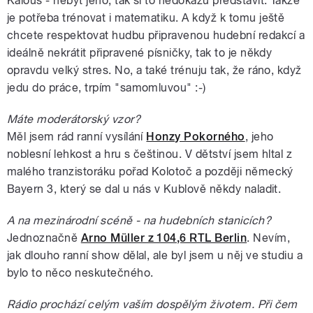
Kalous - nebýt jeho, tak si to nedokážu představit. Takže
je potřeba trénovat i matematiku. A když k tomu ještě
chcete respektovat hudbu připravenou hudební redakcí a
ideálně nekrátit připravené písničky, tak to je někdy
opravdu velký stres. No, a také trénuju tak, že ráno, když
jedu do práce, trpím "samomluvou" :-)
Máte moderátorský vzor?
Měl jsem rád ranní vysílání
Honzy Pokorného
, jeho
noblesní lehkost a hru s češtinou. V dětství jsem hltal z
malého tranzistoráku pořad Kolotoč a později německý
Bayern 3, který se dal u nás v Kublově někdy naladit.
A na mezinárodní scéně - na hudebních stanicích?
Jednoznačně
Arno Müller z 104,6 RTL Berlin
. Nevím,
jak dlouho ranní show dělal, ale byl jsem u něj ve studiu a
bylo to něco neskutečného.
Rádio prochází celým vaším dospělým životem. Při čem