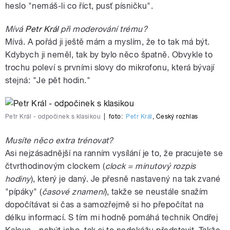
heslo "nemáš-li co říct, pusť písničku".
Mívá
Petr Král
při moderování trému?
Mívá. A pořád ji ještě mám a myslím, že to tak má být.
Kdybych ji neměl, tak by bylo něco špatně. Obvykle to
trochu poleví s prvními slovy do mikrofonu, která bývají
stejná: "Je pět hodin."
Petr Král - odpočinek s klasikou
|
foto:
Petr Král
,
Český rozhlas
Musíte něco extra trénovat?
Asi nejzásadnější na ranním vysílání je to, že pracujete se
čtvrthodinovým clockem (
clock = minutový rozpis
hodiny
), který je daný. Je přesně nastavený na tak zvané
"pípáky" (
časové znamení
), takže se neustále snažím
dopočítávat si čas a samozřejmě si ho přepočítat na
délku informací. S tím mi hodně pomáhá technik Ondřej