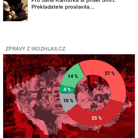
Pro Jana Kantůrka si přišel Smrť.
Překladatele proslavila...
ZPRÁVY Z IROZHLAS.CZ