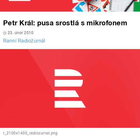
Petr Král: pusa srostlá s mikrofonem
23. únor 2010
Ranní Radiožurnál
r_2100x1400_radiozurnal.png