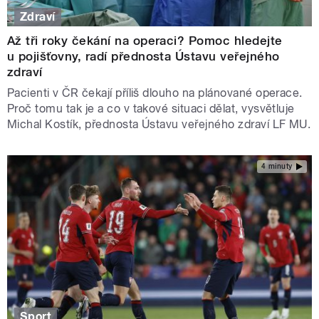
Zdraví
Až tři roky čekání na operaci? Pomoc hledejte
u pojišťovny, radí přednosta Ústavu veřejného
zdraví
Pacienti v ČR čekají příliš dlouho na plánované operace.
Proč tomu tak je a co v takové situaci dělat, vysvětluje
Michal Kostík, přednosta Ústavu veřejného zdraví LF MU.
4 minuty
Sport