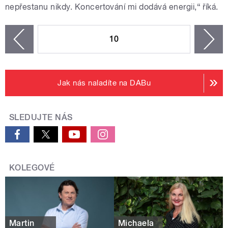
nepřestanu nikdy. Koncertování mi dodává energii,“ říká.
STRÁNKY
10
n
zí
Jak nás naladíte na DABu
SLEDUJTE NÁS
KOLEGOVÉ
Martin
Michaela