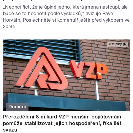
„Nechci říct, že je úplně jedno, která jména nastoupí, ale
bude se to hodnotit podle výsledků,“ avizuje Pavel
Horváth. Poslechněte si komentář ještě před výkopem ve
20:45.
4 minuty
Domácí
Přerozdělení 8 miliard VZP menším pojišťovnám
pomůže stabilizovat jejich hospodaření, říká šéf
svazu