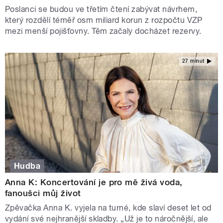
Poslanci se budou ve třetím čtení zabývat návrhem,
který rozdělí téměř osm miliard korun z rozpočtu VZP
mezi menší pojišťovny. Těm začaly docházet rezervy.
27 minut
Hudba
Anna K: Koncertování je pro mě živá voda,
fanoušci můj život
Zpěvačka Anna K. vyjela na turné, kde slaví deset let od
vydání své nejhranější skladby. „Už je to náročnější, ale