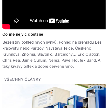
Co mě nejvíc dostane:
Bezelstný pohled mých synků. Pohled na přehradu Les
království nebo Pařížov. Návštěva Telče, Českého
Krumlova, Znojma, Slavonic, Barcelony… Eric Clapton,
Chris Rea, Jamie Cullum, Nerez, Pavel Houfek Band. A
taky krvavý biftek a dobré červené víno.
VŠECHNY ČLÁNKY
5 minut