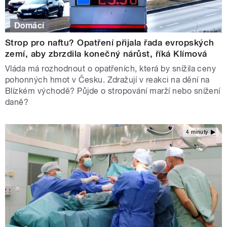
Domácí
Strop pro naftu? Opatření přijala řada evropských
zemí, aby zbrzdila konečný nárůst, říká Klímová
Vláda má rozhodnout o opatřeních, která by snížila ceny
pohonných hmot v Česku. Zdražují v reakci na dění na
Blízkém východě? Půjde o stropování marží nebo snížení
daně?
4 minuty