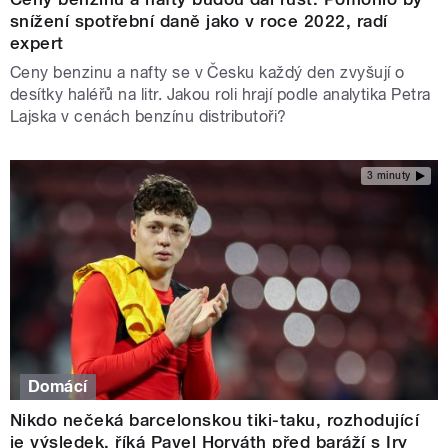
snížení spotřební daně jako v roce 2022, radí
expert
Ceny benzinu a nafty se v Česku každý den zvyšují o
desítky haléřů na litr. Jakou roli hrají podle analytika Petra
Lajska v cenách benzínu distributoři?
3 minuty
Domácí
Nikdo nečeká barcelonskou tiki-taku, rozhodující
je výsledek, říká Pavel Horváth před baráží s Iry