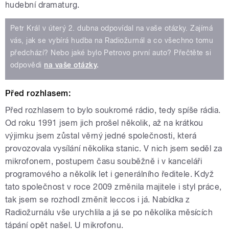
hudební dramaturg.
Petr Král v úterý 2. dubna odpovídal na vaše otázky. Zajímá
vás, jak se vybírá hudba na Radiožurnál a co všechno tomu
předchází? Nebo jaké bylo Petrovo první auto? Přečtěte si
odpovědi
na vaše otázky
.
Před rozhlasem:
Před rozhlasem to bylo soukromé rádio, tedy spíše rádia.
Od roku 1991 jsem jich prošel několik, až na krátkou
výjimku jsem zůstal věrný jedné společnosti, která
provozovala vysílání několika stanic. V nich jsem seděl za
mikrofonem, postupem času souběžně i v kanceláři
programového a několik let i generálního ředitele. Když
tato společnost v roce 2009 změnila majitele i styl práce,
tak jsem se rozhodl změnit leccos i já. Nabídka z
Radiožurnálu vše urychlila a já se po několika měsících
tápání opět našel. U mikrofonu.