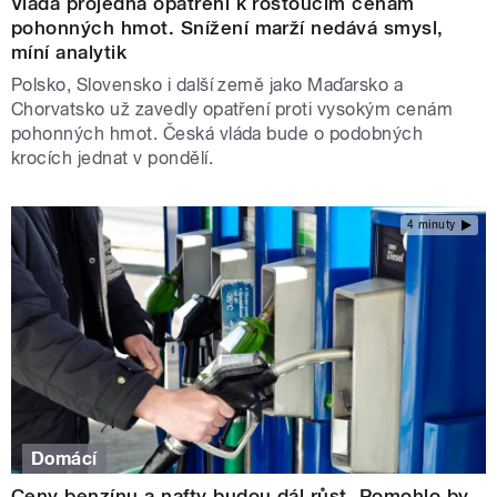
Vláda projedná opatření k rostoucím cenám
pohonných hmot. Snížení marží nedává smysl,
míní analytik
Polsko, Slovensko i další země jako Maďarsko a
Chorvatsko už zavedly opatření proti vysokým cenám
pohonných hmot. Česká vláda bude o podobných
krocích jednat v pondělí.
4 minuty
Domácí
Ceny benzínu a nafty budou dál růst. Pomohlo by