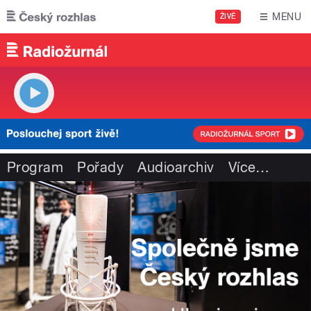
Přejít k hlavnímu obsahu
MENU
ŽIVĚ
Program
Pořady
Audioarchiv
Více
…