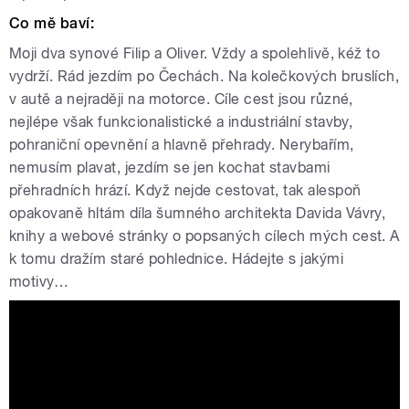
Co mě baví:
Moji dva synové Filip a Oliver. Vždy a spolehlivě, kéž to
vydrží. Rád jezdím po Čechách. Na kolečkových bruslích,
v autě a nejraději na motorce. Cíle cest jsou různé,
nejlépe však funkcionalistické a industriální stavby,
pohraniční opevnění a hlavně přehrady. Nerybařím,
nemusím plavat, jezdím se jen kochat stavbami
přehradních hrází. Když nejde cestovat, tak alespoň
opakovaně hltám díla šumného architekta Davida Vávry,
knihy a webové stránky o popsaných cílech mých cest. A
k tomu dražím staré pohlednice. Hádejte s jakými
motivy…
Tváře Radiožurnálu: Petr Král