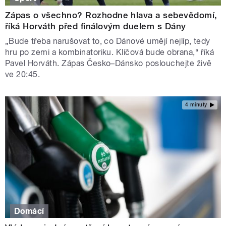
Zápas o všechno? Rozhodne hlava a sebevědomí,
říká Horváth před finálovým duelem s Dány
„Bude třeba narušovat to, co Dánové umějí nejlíp, tedy
hru po zemi a kombinatoriku. Klíčová bude obrana,“ říká
Pavel Horváth. Zápas Česko–Dánsko poslouchejte živě
ve 20:45.
4 minuty
Domácí