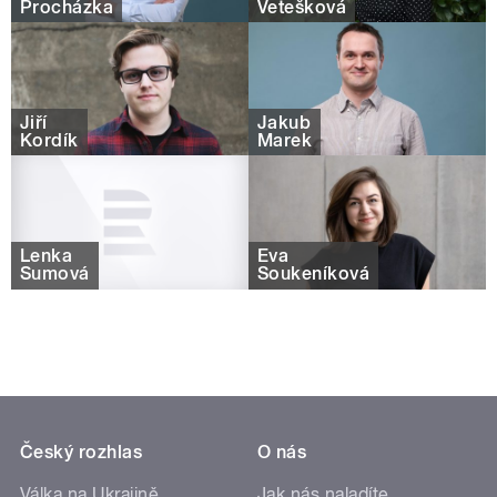
Procházka
Vetešková
Jiří
Jakub
Kordík
Marek
Lenka
Eva
Šumová
Soukeníková
Český rozhlas
O nás
Válka na Ukrajině
Jak nás naladíte