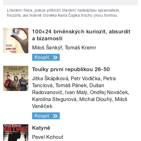
Literární fikce, pokus přiblížit literární nadsázkou spisovatele,
filozofa, ale hlavně člověka Karla Čapka trochu jinou formou.
100+24 brněnských kuriozit, absurdit
a bizarností
Miloš Šenkýř, Tomáš Kremr
Koupit
Toulky první republikou 26-50
Jitka Škápíková, Petr Vodička, Petra
Tanclová, Tomáš Pánek, Dušan
Radovanovič, Ivan Malý, Ondřej Nováček,
Karolína Stegurová, Michal Dlouhý, Miloš
Vaněček
Koupit
Katyně
Pavel Kohout