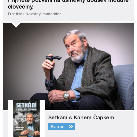
člověčiny.
František Novotný, moderátor
Setkání s Karlem Čapkem
Koupit