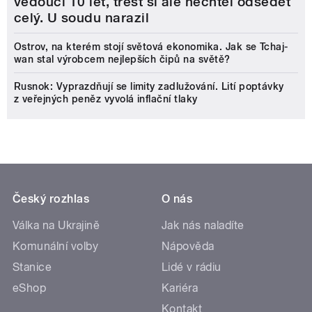
vedoucí 10 let, trest si ale nechtěl odsedět
celý. U soudu narazil
Ostrov, na kterém stojí světová ekonomika. Jak se Tchaj-
wan stal výrobcem nejlepších čipů na světě?
Rusnok: Vyprazdňují se limity zadlužování. Lití poptávky
z veřejných peněz vyvolá inflační tlaky
Český rozhlas
O nás
Válka na Ukrajině
Jak nás naladíte
Komunální volby
Nápověda
Stanice
Lidé v rádiu
eShop
Kariéra
Kontakt