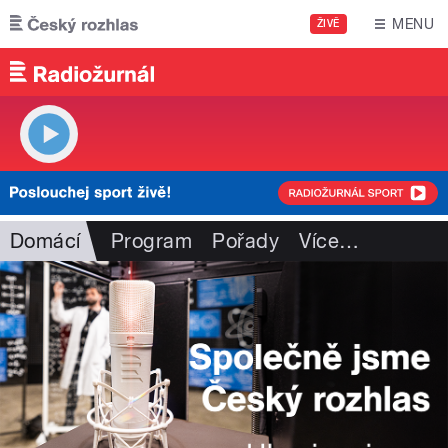
Přejít k hlavnímu obsahu
MENU
ŽIVĚ
Domácí
Program
Pořady
Více
…