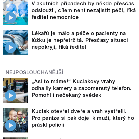
V akutních případech by někdo přesčas
odsloužil, cílem není nezajistit péči, říká
ředitel nemocnice
Lékařů je málo a péče o pacienty na
lůžku je nepřetržitá. Přesčasy situaci
nepokryjí, říká ředitel
NEJPOSLOUCHANĚJŠÍ
„Asi to máme!“ Kuciakovy vrahy
odhalily kamery a zapomenutý telefon.
Pomohl i nečekaný svědek
Kuciak otevřel dveře a vrah vystřelil.
Pro peníze si pak dojel k muži, který ho
práskl policii