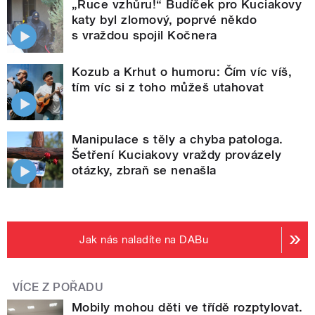
„Ruce vzhůru!“ Budíček pro Kuciakovy
katy byl zlomový, poprvé někdo
s vraždou spojil Kočnera
Kozub a Krhut o humoru: Čím víc víš,
tím víc si z toho můžeš utahovat
Manipulace s těly a chyba patologa.
Šetření Kuciakovy vraždy provázely
otázky, zbraň se nenašla
Jak nás naladíte na DABu
VÍCE Z POŘADU
Mobily mohou děti ve třídě rozptylovat.