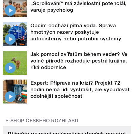
„Scrollování“ má závislostní potenciál,
varuje psycholog
Obcím dochází pitná voda. Správa
hmotných rezerv poskytuje
autocisterny nebo potrubní systémy
Jak pomoci zvířatům během veder? Ve
volné přírodě rozhoduje pestrá krajina,
říká odbornice
Expert: Příprava na krizi? Projekt 72
hodin nemá lidi vystrašit, ale vybudovat
odolnější společnost
E-SHOP ČESKÉHO ROZHLASU
Přijměte pozvání na úsměvný doušek moudré