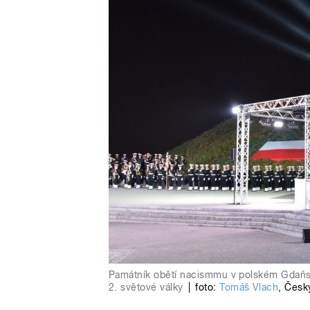
Památník obětí nacismmu v polském Gdaňsku
2. světové války
|
foto:
Tomáš Vlach
,
Český