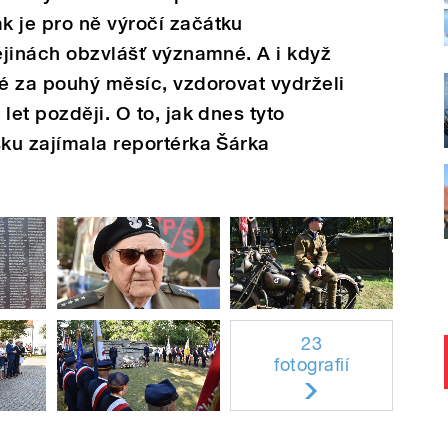
k je pro ně výročí začátku
dějinách obzvlášť významné. A i když
lé za pouhý měsíc, vzdorovat vydrželi
let později. O to, jak dnes tyto
sku zajímala reportérka Šárka
23
fotografií