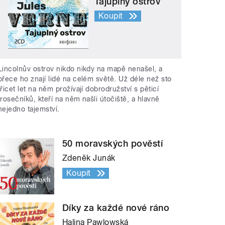
Tajuplný ostrov
Koupit
Lincolnův ostrov nikdo nikdy na mapě nenašel, a
přece ho znají lidé na celém světě. Už déle než sto
třicet let na něm prožívají dobrodružství s pěticí
trosečníků, kteří na něm našli útočiště, a hlavně
nejedno tajemství.
50 moravských pověstí
Zdeněk Junák
Koupit
Díky za každé nové ráno
Halina Pawlowská