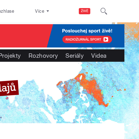
ozhlase
Více
ŽIVĚ
Projekty
Rozhovory
Seriály
Videa