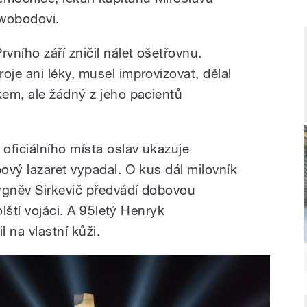
wobodovi.
rvního září zničil nálet ošetřovnu.
je ani léky, musel improvizovat, dělal
em, ale žádný z jeho pacientů
oficiálního místa oslav ukazuje
ový lazaret vypadal. O kus dál milovník
gněv Sirkevič předvádí dobovou
olští vojáci. A 95letý Henryk
 na vlastní kůži.