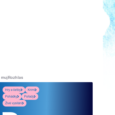
mujRozhlas
Hry a četby
Krimi
Pohádky
Pořady
Živé vysílání