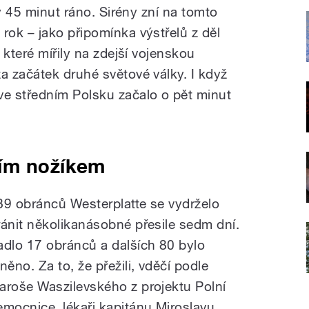
ny 45 minut ráno. Sirény zní na tomto
ok – jako připomínka výstřelů z děl
 které mířily na zdejší vojenskou
 začátek druhé světové války. I když
e středním Polsku začalo o pět minut
ím nožíkem
89 obránců Westerplatte se vydrželo
ránit několikanásobné přesile sedm dní.
adlo 17 obránců a dalších 80 bylo
něno. Za to, že přežili, vděčí podle
aroše Waszilevského z projektu Polní
emocnice, lékaři kapitánu Miroslavu