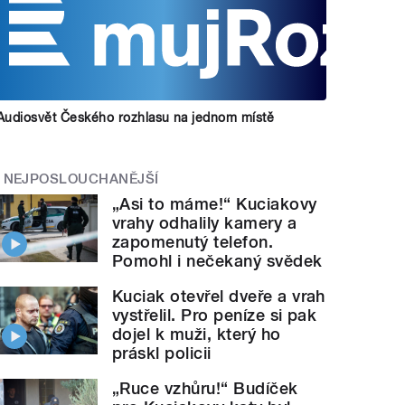
Audiosvět Českého rozhlasu na jednom místě
NEJPOSLOUCHANĚJŠÍ
„Asi to máme!“ Kuciakovy
vrahy odhalily kamery a
zapomenutý telefon.
Pomohl i nečekaný svědek
Kuciak otevřel dveře a vrah
vystřelil. Pro peníze si pak
dojel k muži, který ho
práskl policii
„Ruce vzhůru!“ Budíček