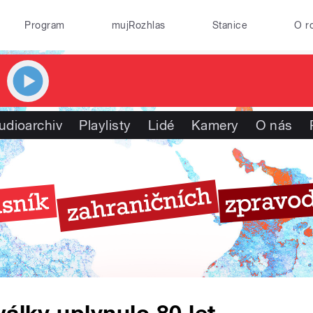
Program
mujRozhlas
Stanice
O r
udioarchiv
Playlisty
Lidé
Kamery
O nás