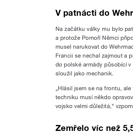
V patnácti do Weh
Na začátku války mu bylo patn
a protože Pomoří Němci připoji
musel narukovat do Wehrmac
Francii se nechal zajmout a př
do polské armády působící v I
sloužil jako mechanik.
„Hlásil jsem se na frontu, ale 
techniku musí někdo opravova
vojsko velmi důležitá,“ vzpom
Zemřelo víc než 5,