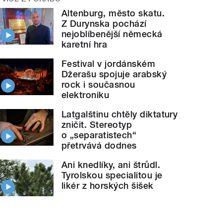
Altenburg, město skatu.
Z Durynska pochází
nejoblíbenější německá
karetní hra
Festival v jordánském
Džerašu spojuje arabský
rock i současnou
elektroniku
Latgalštinu chtěly diktatury
zničit. Stereotyp
o „separatistech“
přetrvává dodnes
Ani knedlíky, ani štrůdl.
Tyrolskou specialitou je
likér z horských šišek