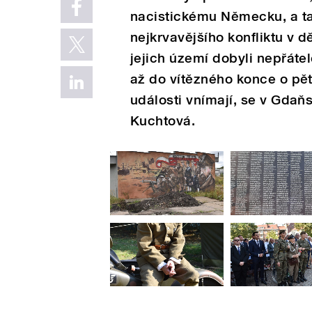
nacistickému Německu, a ta
nejkrvavějšího konfliktu v 
jejich území dobyli nepřáte
až do vítězného konce o pět 
události vnímají, se v Gdaň
Kuchtová.