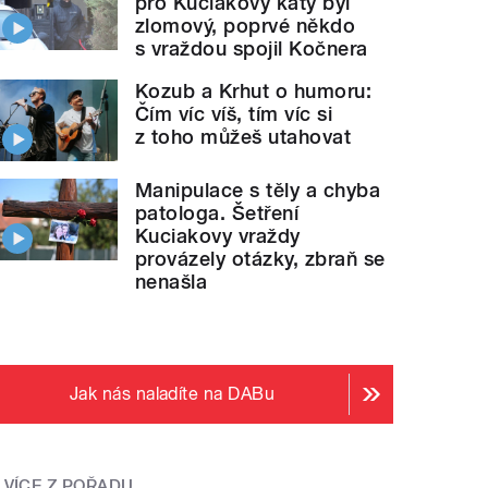
pro Kuciakovy katy byl
zlomový, poprvé někdo
s vraždou spojil Kočnera
Kozub a Krhut o humoru:
Čím víc víš, tím víc si
z toho můžeš utahovat
Manipulace s těly a chyba
patologa. Šetření
Kuciakovy vraždy
provázely otázky, zbraň se
nenašla
Jak nás naladíte na DABu
VÍCE Z POŘADU