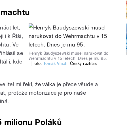
rmachtu
áct let,
li k Říši,
htu. Ve
ihlásil se
Henryk Baudyszewski musel narukovat do
Wehrmachtu v 15 letech. Dnes je mu 95.
tálii, kde
|
foto:
Tomáš Vlach
,
Český rozhlas
velitel mi řekl, že válka je přece všude a
t, protože motorizace je pro naše
íná.
5 milionu Poláků