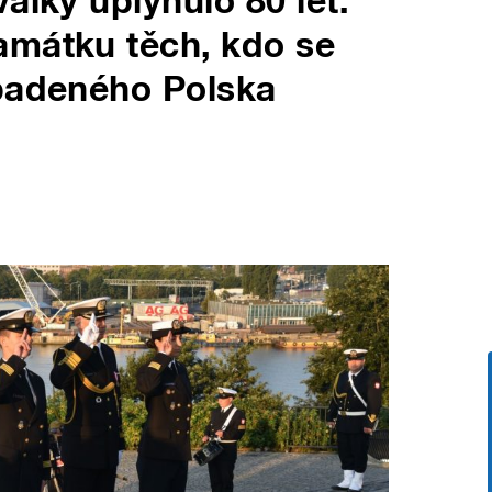
álky uplynulo 80 let.
amátku těch, kdo se
apadeného Polska