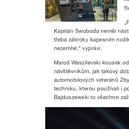
S
„P
Kapitán Swoboda neměl nástro
třeba zákroky kapesním nožík
nezemřel,“ vypráví.
Maroš Waszilevski kousek od 
návštěvníkům, jak takový dob
automobilových veteránů Zby
techniku, kterou používali i p
Bajduszewski to všechno zažil