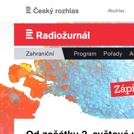
Přejít k hlavnímu obsahu
iRozhlas
Zahraniční
Program
Pořady
A