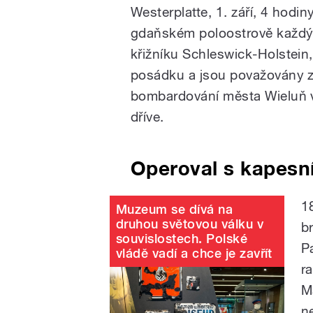
Westerplatte, 1. září, 4 hodi
gdaňském poloostrově každý r
křižníku Schleswick-Holstein,
posádku a jsou považovány za
bombardování města Wieluň v
dříve.
Operoval s kapesn
1
Muzeum se dívá na
druhou světovou válku v
b
souvislostech. Polské
P
vládě vadí a chce je zavřít
ra
M
n