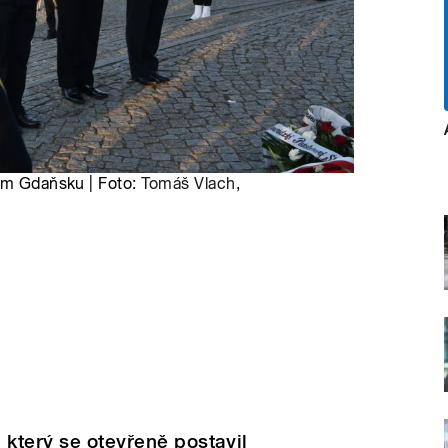
kém Gdaňsku | Foto:
Tomáš Vlach
,
 který se otevřeně postavil