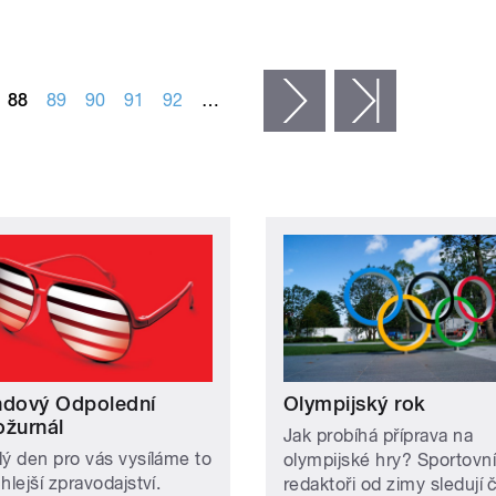
88
89
90
91
92
…
následující ›
poslední »
ndový Odpolední
Olympijský rok
ožurnál
Jak probíhá příprava na
lý den pro vás vysíláme to
olympijské hry? Sportovní
hlejší zpravodajství.
redaktoři od zimy sledují