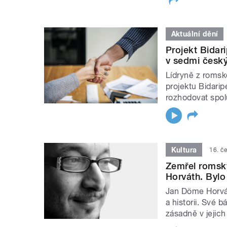
Aktuální dění
Projekt Bida
v sedmi česk
Lídryně z romsk
projektu Bidarip
rozhodovat spol
Kultura
16. č
Zemřel romský
Horváth. Bylo
Jan Döme Horvá
a historii. Své
zásadně v jejich