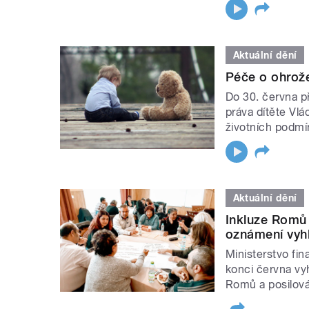
Aktuální dění
Péče o ohrože
Do 30. června p
práva dítěte Vlá
životních podmí
Aktuální dění
Inkluze Romů 
oznámení vyhl
Ministerstvo fin
konci června vy
Romů a posilován