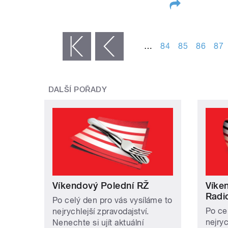
STRÁNKY
…
84
85
86
87
« první
‹ předchozí
DALŠÍ POŘADY
Víkendový Polední RŽ
Víke
Radi
Po celý den pro vás vysíláme to
Po ce
nejrychlejší zpravodajství.
nejryc
Nenechte si ujít aktuální