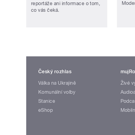
Moder
reportáže ani informace o tom,
co vás čeká.
Český rozhlas
mujRo
Válka na Ukrajině
Živé v
Komunální volby
Audioa
Stanice
Podca
eShop
Mobiln