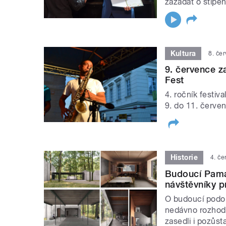
zažádat o stipend
Kultura
8. če
9. července z
Fest
4. ročník festiv
9. do 11. červe
Historie
4. č
Budoucí Pamá
návštěvníky p
O budoucí podo
nedávno rozhodla
zasedli i pozůsta