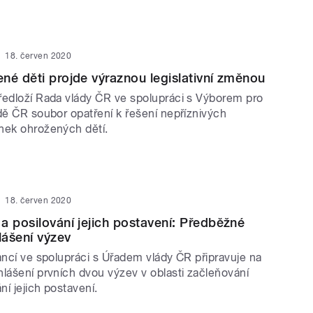
18. červen 2020
né děti projde výraznou legislativní změnou
ředloží Rada vlády ČR ve spolupráci s Výborem pro
dě ČR soubor opatření k řešení nepříznivých
nek ohrožených dětí.
18. červen 2020
a posilování jejich postavení: Předběžné
ášení výzev
ancí ve spolupráci s Úřadem vlády ČR připravuje na
hlášení prvních dvou výzev v oblasti začleňování
í jejich postavení.