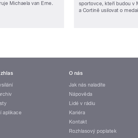
uje Michaela van Erne.
sportovce, kteří budou v 
a Cortině usilovat o medai
zhlas
O nás
ysílání
Jak nás naladíte
rchiv
Nápověda
sty
Lidé v rádiu
í aplikace
Kariéra
Kontakt
Rozhlasový poplatek