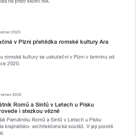
ia na příští školní rok.
rvenec 2020
ačíná v Plzni přehlídka romské kultury Ara
alu romské kultury se uskuteční v Plzni v termínu od
nce 2020.
ervenec 2020
tník Romů a Sintů v Letech u Písku
rovede i stezkou vězně
bě Památníku Romů a Sintů v Letech u Písku
 krajinářsko- architektonická soutěž. V její porotě
lí.