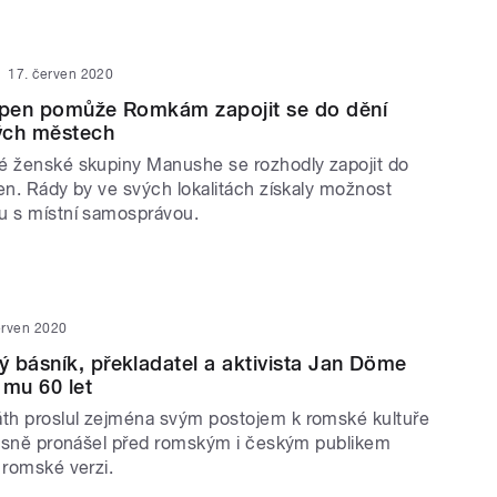
17. červen 2020
ripen pomůže Romkám zapojit se do dění
ých městech
é ženské skupiny Manushe se rozhodly zapojit do
en. Rády by ve svých lokalitách získaly možnost
u s místní samosprávou.
erven 2020
 básník, překladatel a aktivista Jan Döme
 mu 60 let
th proslul zejména svým postojem k romské kultuře
 básně pronášel před romským i českým publikem
 romské verzi.