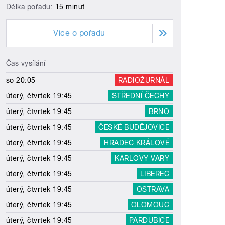
Délka pořadu:
15 minut
Více o pořadu
Čas vysílání
so 20:05
RADIOŽURNÁL
úterý, čtvrtek 19:45
STŘEDNÍ ČECHY
úterý, čtvrtek 19:45
BRNO
úterý, čtvrtek 19:45
ČESKÉ BUDĚJOVICE
úterý, čtvrtek 19:45
HRADEC KRÁLOVÉ
úterý, čtvrtek 19:45
KARLOVY VARY
úterý, čtvrtek 19:45
LIBEREC
úterý, čtvrtek 19:45
OSTRAVA
úterý, čtvrtek 19:45
OLOMOUC
úterý, čtvrtek 19:45
PARDUBICE