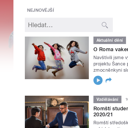
NEJNOVĚJŠÍ
Aktuální dění
O Roma vaker
Navštívili jsme 
projektu Šance
zmocněnkyni sl
Vzdělávání
1
Romští studen
2020/21
Romští středošk