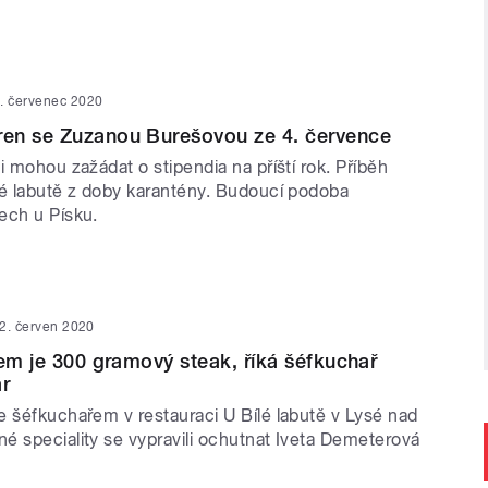
. červenec 2020
en se Zuzanou Burešovou ze 4. července
i mohou zažádat o stipendia na příští rok. Příběh
lé labutě z doby karantény. Budoucí podoba
ech u Písku.
2. červen 2020
lem je 300 gramový steak, říká šéfkuchař
r
e šéfkuchařem v restauraci U Bílé labutě v Lysé nad
é speciality se vypravili ochutnat Iveta Demeterová