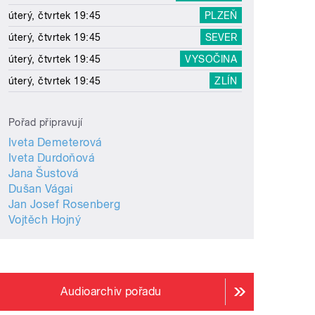
úterý, čtvrtek 19:45
PLZEŇ
úterý, čtvrtek 19:45
SEVER
úterý, čtvrtek 19:45
VYSOČINA
úterý, čtvrtek 19:45
ZLÍN
Pořad připravují
Iveta Demeterová
Iveta Durdoňová
Jana Šustová
Dušan Vágai
Jan Josef Rosenberg
Vojtěch Hojný
Audioarchiv pořadu