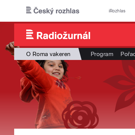
Přejít k hlavnímu obsahu
iRozhlas
O Roma vakeren
Program
Pořa