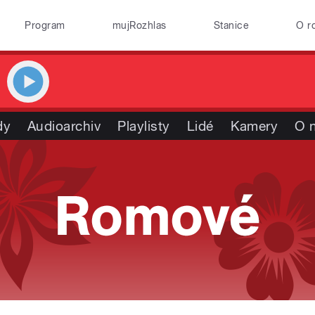
Program
mujRozhlas
Stanice
O r
dy
Audioarchiv
Playlisty
Lidé
Kamery
O 