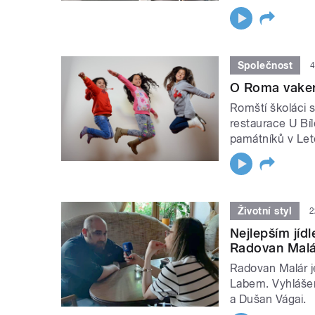
Společnost
4
O Roma vaker
Romští školáci s
restaurace U Bí
památníků v Let
Životní styl
2
Nejlepším jíd
Radovan Malá
Radovan Malár j
Labem. Vyhlášen
a Dušan Vágai.