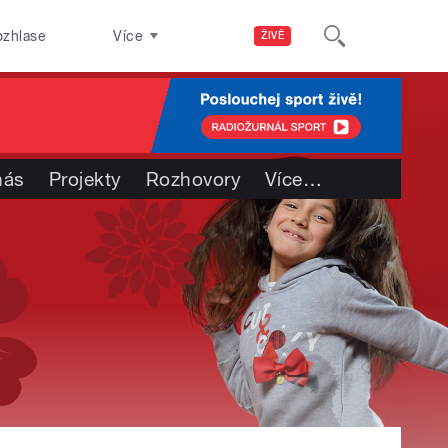
ozhlase
Více
ŽIVĚ
nás
Projekty
Rozhovory
Více
…