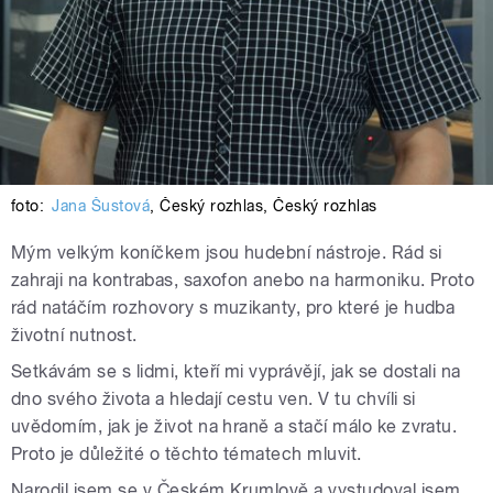
foto:
Jana Šustová
,
Český rozhlas
,
Český rozhlas
Mým velkým koníčkem jsou hudební nástroje. Rád si
zahraji na kontrabas, saxofon anebo na harmoniku. Proto
rád natáčím rozhovory s muzikanty, pro které je hudba
životní nutnost.
Setkávám se s lidmi, kteří mi vyprávějí, jak se dostali na
dno svého života a hledají cestu ven. V tu chvíli si
uvědomím, jak je život na hraně a stačí málo ke zvratu.
Proto je důležité o těchto tématech mluvit.
Narodil jsem se v Českém Krumlově a vystudoval jsem