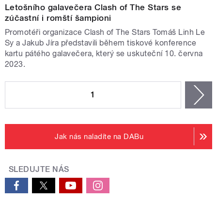
Letošního galavečera Clash of The Stars se
zúčastní i romští šampioni
Promotéři organizace Clash of The Stars Tomáš Linh Le
Sy a Jakub Jíra představili během tiskové konference
kartu pátého galavečera, který se uskuteční 10. června
2023.
STRÁNKY
1
n
Jak nás naladíte na DABu
SLEDUJTE NÁS