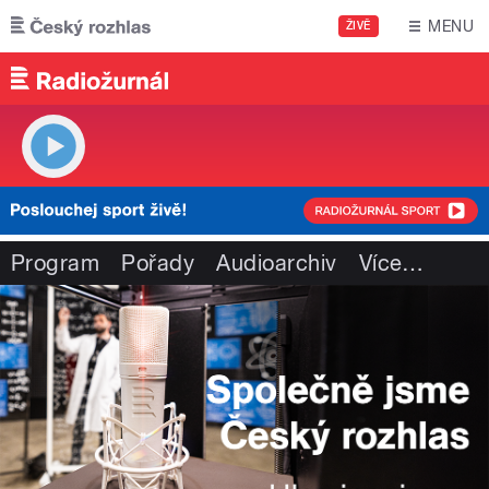
Přejít k hlavnímu obsahu
MENU
ŽIVĚ
Program
Pořady
Audioarchiv
Více
…