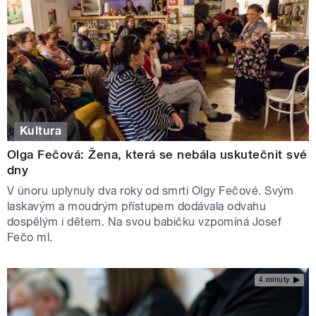
Kultura
Olga Fečová: Žena, která se nebála uskutečnit své
dny
V únoru uplynuly dva roky od smrti Olgy Fečové. Svým
laskavým a moudrým přístupem dodávala odvahu
dospělým i dětem. Na svou babičku vzpomíná Josef
Fečo ml.
4 minuty