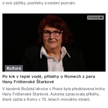
o své zážitky, postřehy a osobní poznání.
4 minuty
Kultura
Po krk v teplé vodě, příběhy o Romech z pera
Hany Frištenské Štarkové
V kavárně Božská lahvice v Praze byla představena kniha
Hany Frištenské Štarkové. Autorka zpracovala příběhy,
které zažila s Romy v 70. letech minulého století.