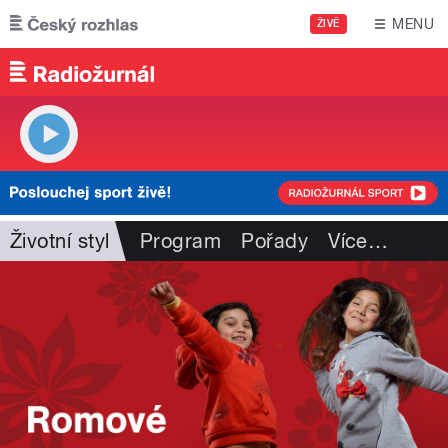
Přejít k hlavnímu obsahu
MENU
ŽIVĚ
Životní styl
Program
Pořady
Více
…