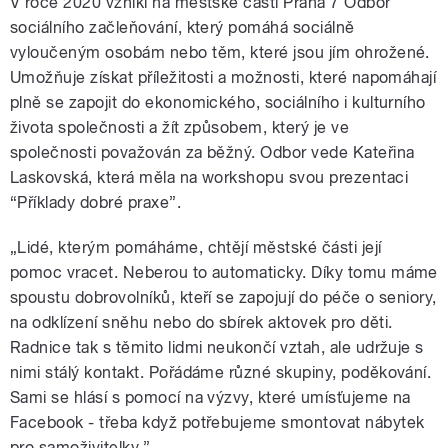
V roce 2020 vznikl na městské části Praha 7 Odbor
sociálního začleňování, který pomáhá sociálně
vyloučeným osobám nebo těm, které jsou jím ohrožené.
Umožňuje získat příležitosti a možnosti, které napomáhají
plně se zapojit do ekonomického, sociálního i kulturního
života společnosti a žít způsobem, který je ve
společnosti považován za běžný. Odbor vede Kateřina
Laskovská, která měla na workshopu svou prezentaci
“Příklady dobré praxe”.
„Lidé, kterým pomáháme, chtějí městské části její
pomoc vracet. Neberou to automaticky. Díky tomu máme
spoustu dobrovolníků, kteří se zapojují do péče o seniory,
na odklízení sněhu nebo do sbírek aktovek pro děti.
Radnice tak s těmito lidmi neukončí vztah, ale udržuje s
nimi stálý kontakt. Pořádáme různé skupiny, poděkování.
Sami se hlásí s pomocí na výzvy, které umísťujeme na
Facebook - třeba když potřebujeme smontovat nábytek
pro samoživitelky.”