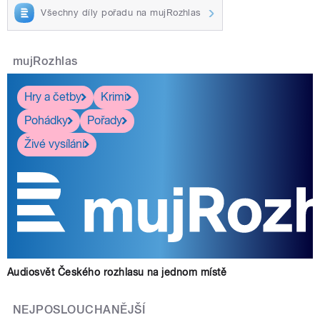
Všechny díly pořadu na mujRozhlas
mujRozhlas
Hry a četby
Krimi
Pohádky
Pořady
Živé vysílání
Audiosvět Českého rozhlasu na jednom místě
NEJPOSLOUCHANĚJŠÍ