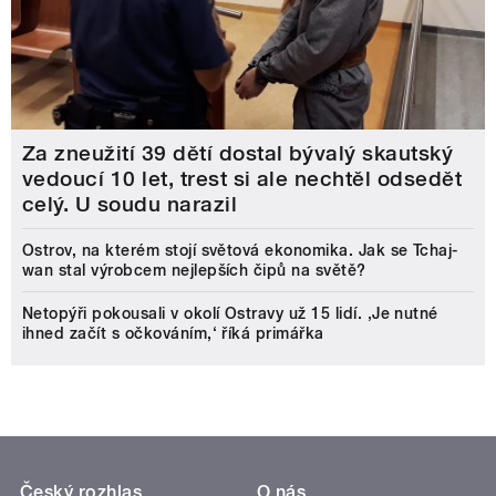
Za zneužití 39 dětí dostal bývalý skautský
vedoucí 10 let, trest si ale nechtěl odsedět
celý. U soudu narazil
Ostrov, na kterém stojí světová ekonomika. Jak se Tchaj-
wan stal výrobcem nejlepších čipů na světě?
Netopýři pokousali v okolí Ostravy už 15 lidí. ‚Je nutné
ihned začít s očkováním,‘ říká primářka
Český rozhlas
O nás