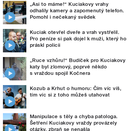
„Asi to máme!“ Kuciakovy vrahy
odhalily kamery a zapomenutý telefon.
Pomohl i nečekaný svědek
Kuciak otevřel dveře a vrah vystřelil.
Pro peníze si pak dojel k muži, který ho
práskl policii
„Ruce vzhůru!“ Budíček pro Kuciakovy
katy byl zlomový, poprvé někdo
s vraždou spojil Kočnera
Kozub a Krhut o humoru: Čím víc víš,
tím víc si z toho můžeš utahovat
Manipulace s těly a chyba patologa.
Šetření Kuciakovy vraždy provázely
otázky, zbraň se nenašla