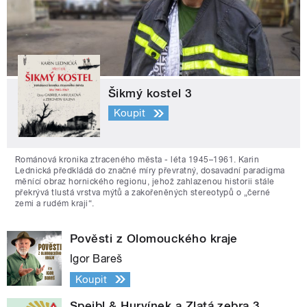
Šikmý kostel 3
Koupit
Románová kronika ztraceného města - léta 1945–1961. Karin
Lednická předkládá do značné míry převratný, dosavadní paradigma
měnící obraz hornického regionu, jehož zahlazenou historii stále
překrývá tlustá vrstva mýtů a zakořeněných stereotypů o „černé
zemi a rudém kraji“.
Pověsti z Olomouckého kraje
Igor Bareš
Koupit
Spejbl & Hurvínek a Zlatá zebra 3